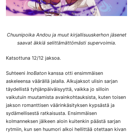
Chuunipoika Andou ja muut kirjallisuuskerhon jäsenet
saavat äkkiä selittämättömästi supervoimia.
Katsottuna 12/12 jaksoa.
Suhteeni
InoBaton
kanssa otti ensimmäisen
askeleensa väärällä jalalla. Alkujaksot ulisin sarjan
täydellistä tyhjänpäiväisyyttä, vaikka jo silloin
vaikutuin muutamista avainkohtauksista, kuten toisen
jakson romanttisen väärinkäsityksen kypsästä ja
sydämellisestä ratkaisusta. Ensimmäisen
kolmanneksen jälkeen aloin kuitenkin päästä sarjan
rytmiin, kun sen huumori alkoi hellittää otettaan kivan