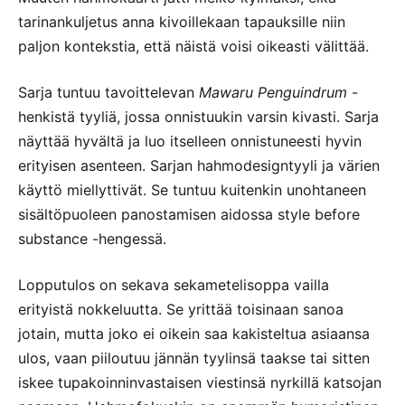
tarinankuljetus anna kivoillekaan tapauksille niin
paljon kontekstia, että näistä voisi oikeasti välittää.
Sarja tuntuu tavoittelevan
Mawaru Penguindrum
-
henkistä tyyliä, jossa onnistuukin varsin kivasti. Sarja
näyttää hyvältä ja luo itselleen onnistuneesti hyvin
erityisen asenteen. Sarjan hahmodesigntyyli ja värien
käyttö miellyttivät. Se tuntuu kuitenkin unohtaneen
sisältöpuoleen panostamisen aidossa style before
substance -hengessä.
Lopputulos on sekava sekametelisoppa vailla
erityistä nokkeluutta. Se yrittää toisinaan sanoa
jotain, mutta joko ei oikein saa kakisteltua asiaansa
ulos, vaan piiloutuu jännän tyylinsä taakse tai sitten
iskee tupakoinninvastaisen viestinsä nyrkillä katsojan