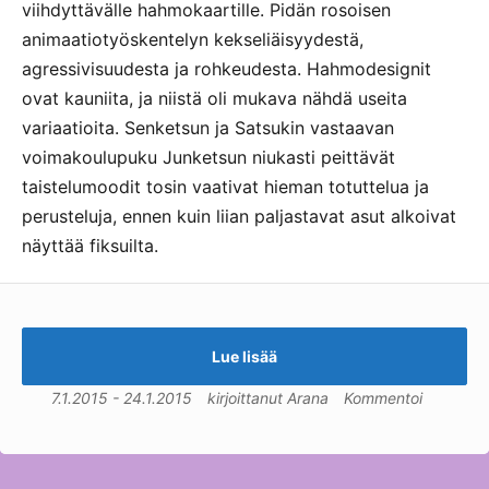
viihdyttävälle hahmokaartille. Pidän rosoisen
animaatiotyöskentelyn kekseliäisyydestä,
agressivisuudesta ja rohkeudesta. Hahmodesignit
ovat kauniita, ja niistä oli mukava nähdä useita
variaatioita. Senketsun ja Satsukin vastaavan
voimakoulupuku Junketsun niukasti peittävät
taistelumoodit tosin vaativat hieman totuttelua ja
perusteluja, ennen kuin liian paljastavat asut alkoivat
näyttää fiksuilta.
Lue lisää
7.1.2015
-
24.1.2015
kirjoittanut
Arana
Kommentoi