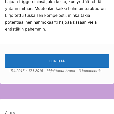
hajoaa triggereihinsä joka kerta, kun yrittää tehdä
yhtään mitään. Muutenkin kaikki hahmointeraktio on
kirjoitettu tuskaisen kömpelösti, minkä takia
potentiaalinen hahmokaarti hajoaa kasaan vielä
entistäkin pahemmin.
Lue lisää
15.1.2015
-
17.1.2015
kirjoittanut
Arana
3 kommenttia
Anime