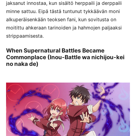
jaksanut innostaa, kun sisältö herppaili ja derppaili
minne sattuu. Eipä tästä tuntunut tykkäävän moni
alkuperäisenkään teoksen fani, kun sovitusta on
moitittu ahkeraan tarinoiden ja hahmojen paljaaksi
strippaamisesta.
When Supernatural Battles Became
Commonplace (Inou-Battle wa nichijou-kei
no naka de)