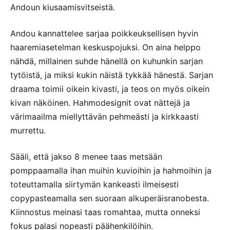
Andoun kiusaamisvitseistä.
Andou kannattelee sarjaa poikkeuksellisen hyvin
haaremiasetelman keskuspojuksi. On aina helppo
nähdä, millainen suhde hänellä on kuhunkin sarjan
tytöistä, ja miksi kukin näistä tykkää hänestä. Sarjan
draama toimii oikein kivasti, ja teos on myös oikein
kivan näköinen. Hahmodesignit ovat nättejä ja
värimaailma miellyttävän pehmeästi ja kirkkaasti
murrettu.
Sääli, että jakso 8 menee taas metsään
pomppaamalla ihan muihin kuvioihin ja hahmoihin ja
toteuttamalla siirtymän kankeasti ilmeisesti
copypasteamalla sen suoraan alkuperäisranobesta.
Kiinnostus meinasi taas romahtaa, mutta onneksi
fokus palasi nopeasti päähenkilöihin.