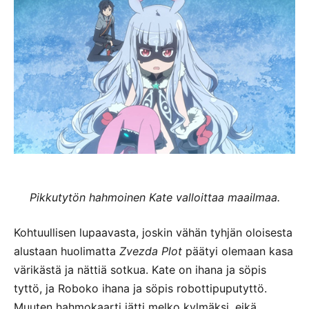
Pikkutytön hahmoinen Kate valloittaa maailmaa.
Kohtuullisen lupaavasta, joskin vähän tyhjän oloisesta
alustaan huolimatta
Zvezda Plot
päätyi olemaan kasa
värikästä ja nättiä sotkua. Kate on ihana ja söpis
tyttö, ja Roboko ihana ja söpis robottipuputyttö.
Muuten hahmokaarti jätti melko kylmäksi, eikä