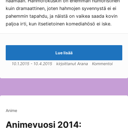
naamaan. Hahmofokuskin on enemmän humoristinen
kuin dramaattinen, joten hahmojen syvennystä ei ei
pahemmin tapahdu, ja näistä on vaikea saada kovin
paljoa irti, kun itsetietoinen komediahösö ei iske.
Lue lisää
10.1.2015
-
10.4.2015
kirjoittanut
Arana
Kommentoi
Anime
Animevuosi 2014: