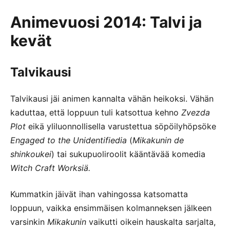
Animevuosi 2014: Talvi ja
kevät
Talvikausi
Talvikausi jäi animen kannalta vähän heikoksi. Vähän
kaduttaa, että loppuun tuli katsottua kehno
Zvezda
Plot
eikä yliluonnollisella varustettua söpöilyhöpsöke
Engaged to the Unidentifiedia
(
Mikakunin de
shinkoukei
) tai sukupuoliroolit kääntävää komedia
Witch Craft Worksiä.
Kummatkin jäivät ihan vahingossa katsomatta
loppuun, vaikka ensimmäisen kolmanneksen jälkeen
varsinkin
Mikakunin
vaikutti oikein hauskalta sarjalta,