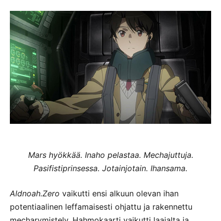
Mars hyökkää. Inaho pelastaa. Mechajuttuja.
Pasifistiprinsessa. Jotainjotain. Ihansama.
Aldnoah.Zero
vaikutti ensi alkuun olevan ihan
potentiaalinen leffamaisesti ohjattu ja rakennettu
mecharymistely. Hahmokaarti vaikutti laajalta ja