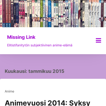
Siirry
sisältöön
Missing Link
Elitistifanitytön subjektiivinen anime-elämä
Kuukausi:
tammikuu 2015
Anime
Animevuosi 2014: Syksy