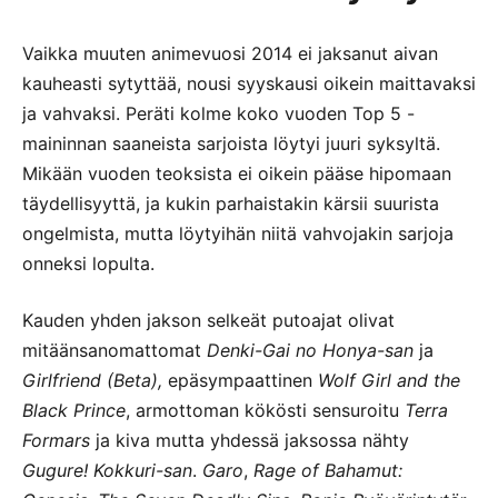
Vaikka muuten animevuosi 2014 ei jaksanut aivan
kauheasti sytyttää, nousi syyskausi oikein maittavaksi
ja vahvaksi. Peräti kolme koko vuoden Top 5 -
maininnan saaneista sarjoista löytyi juuri syksyltä.
Mikään vuoden teoksista ei oikein pääse hipomaan
täydellisyyttä, ja kukin parhaistakin kärsii suurista
ongelmista, mutta löytyihän niitä vahvojakin sarjoja
onneksi lopulta.
Kauden yhden jakson selkeät putoajat olivat
mitäänsanomattomat
Denki-Gai no Honya-san
ja
Girlfriend (Beta),
epäsympaattinen
Wolf Girl and the
Black Prince
, armottoman kökösti sensuroitu
Terra
Formars
ja kiva mutta yhdessä jaksossa nähty
Gugure! Kokkuri-san
.
Garo
,
Rage of Bahamut: