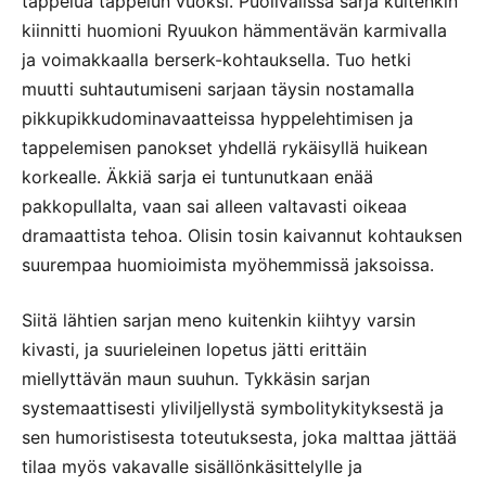
tappelua tappelun vuoksi. Puolivälissä sarja kuitenkin
kiinnitti huomioni Ryuukon hämmentävän karmivalla
ja voimakkaalla berserk-kohtauksella. Tuo hetki
muutti suhtautumiseni sarjaan täysin nostamalla
pikkupikkudominavaatteissa hyppelehtimisen ja
tappelemisen panokset yhdellä rykäisyllä huikean
korkealle. Äkkiä sarja ei tuntunutkaan enää
pakkopullalta, vaan sai alleen valtavasti oikeaa
dramaattista tehoa. Olisin tosin kaivannut kohtauksen
suurempaa huomioimista myöhemmissä jaksoissa.
Siitä lähtien sarjan meno kuitenkin kiihtyy varsin
kivasti, ja suurieleinen lopetus jätti erittäin
miellyttävän maun suuhun. Tykkäsin sarjan
systemaattisesti yliviljellystä symbolitykityksestä ja
sen humoristisesta toteutuksesta, joka malttaa jättää
tilaa myös vakavalle sisällönkäsittelylle ja