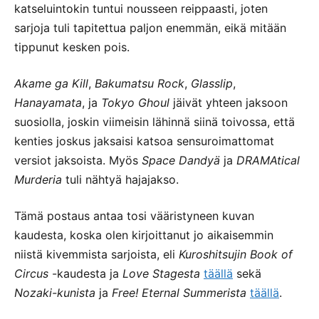
katseluintokin tuntui nousseen reippaasti, joten
sarjoja tuli tapitettua paljon enemmän, eikä mitään
tippunut kesken pois.
Akame ga Kill
,
Bakumatsu Rock
,
Glasslip
,
Hanayamata
, ja
Tokyo Ghoul
jäivät yhteen jaksoon
suosiolla, joskin viimeisin lähinnä siinä toivossa, että
kenties joskus jaksaisi katsoa sensuroimattomat
versiot jaksoista. Myös
Space Dandyä
ja
DRAMAtical
Murderia
tuli nähtyä hajajakso.
Tämä postaus antaa tosi vääristyneen kuvan
kaudesta, koska olen kirjoittanut jo aikaisemmin
niistä kivemmista sarjoista, eli
Kuroshitsujin Book of
Circus
-kaudesta ja
Love Stagesta
täällä
sekä
Nozaki-kunista
ja
Free! Eternal Summerista
täällä
.