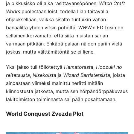
ja pikkusisko oli aika rasittavansöpönen.
Witch Craft
Works
puolestaan loisti todella liian taitavalla
ohjauksellaan, vaikka sisältö tuntuikin vähän
banaalilta yhden vitsin pöhöltä.
WWW
:n ED tosin on
sellainen korvamato, että siitä muistan sarjan
varmaan pitkään. Ehkäpä palaan näiden pariin vielä
joskus, mutta välttämätöntä se ei liene.
Yksi jakso tuli töllötettyä
Hamatorasta
,
Hoozuki no
reitetsusta
,
Nisekoista
ja
Wizard Barristersista
, joista
ainoastaan viimeksi mainittu herätti mitään
kiinnostusta jatkosta, mutta sen hörpändörppäkuvaus
lakitoimiston toiminnasta sai pään posahtamaan.
World Conquest Zvezda Plot