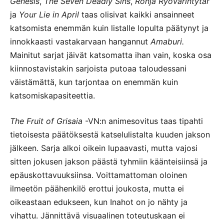
Genesis
,
The Seven Deadly Sins
,
Ronja Ryövärintytär
ja
Your Lie in April
taas olisivat kaikki ansainneet
katsomista enemmän kuin listalle lopulta päätynyt ja
innokkaasti vastakarvaan hangannut
Amaburi.
Mainitut sarjat jäivät katsomatta ihan vain, koska osa
kiinnostavistakin sarjoista putoaa taloudessani
väistämättä, kun tarjontaa on enemmän kuin
katsomiskapasiteettia.
The Fruit of Grisaia
-VN:n animesovitus taas tipahti
tietoisesta päätöksestä katselulistalta kuuden jakson
jälkeen. Sarja alkoi oikein lupaavasti, mutta vajosi
sitten jokusen jakson päästä tyhmiin käänteisiinsä ja
epäuskottavuuksiinsa. Voittamattoman oloinen
ilmeetön päähenkilö erottui joukosta, mutta ei
oikeastaan edukseen, kun Inahot on jo nähty ja
vihattu. Jännittävä visuaalinen toteutuskaan ei