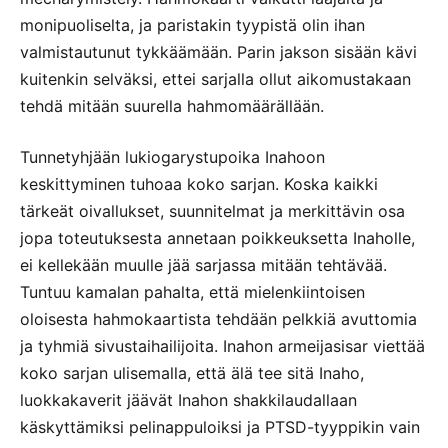
monipuoliselta, ja paristakin tyypistä olin ihan
valmistautunut tykkäämään. Parin jakson sisään kävi
kuitenkin selväksi, ettei sarjalla ollut aikomustakaan
tehdä mitään suurella hahmomäärällään.
Tunnetyhjään lukiogarystupoika Inahoon
keskittyminen tuhoaa koko sarjan. Koska kaikki
tärkeät oivallukset, suunnitelmat ja merkittävin osa
jopa toteutuksesta annetaan poikkeuksetta Inaholle,
ei kellekään muulle jää sarjassa mitään tehtävää.
Tuntuu kamalan pahalta, että mielenkiintoisen
oloisesta hahmokaartista tehdään pelkkiä avuttomia
ja tyhmiä sivustaihailijoita. Inahon armeijasisar viettää
koko sarjan ulisemalla, että älä tee sitä Inaho,
luokkakaverit jäävät Inahon shakkilaudallaan
käskyttämiksi pelinappuloiksi ja PTSD-tyyppikin vain