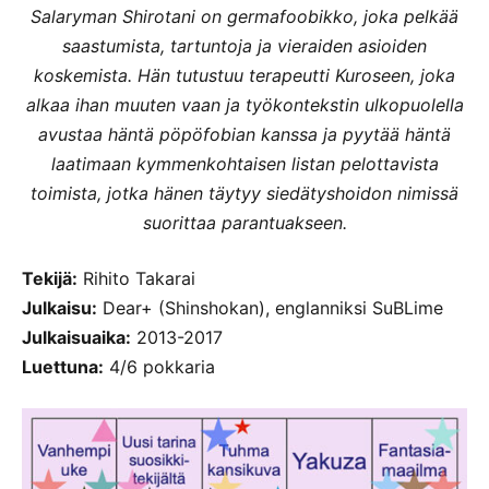
Salaryman Shirotani on germafoobikko, joka pelkää
saastumista, tartuntoja ja vieraiden asioiden
koskemista. Hän tutustuu terapeutti Kuroseen, joka
alkaa ihan muuten vaan ja työkontekstin ulkopuolella
avustaa häntä pöpöfobian kanssa ja pyytää häntä
laatimaan kymmenkohtaisen listan pelottavista
toimista, jotka hänen täytyy siedätyshoidon nimissä
suorittaa parantuakseen.
Tekijä:
Rihito Takarai
Julkaisu:
Dear+ (Shinshokan), englanniksi SuBLime
Julkaisuaika:
2013-2017
Luettuna:
4/6 pokkaria