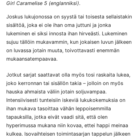
Girl Caramelise 5 (englanniksi)
.
Joskus lukujonossa on syystä tai toisesta sellaistakin
sisältöä, joka ei ole ihan oma juttuni ja jonka
lukeminen ei siksi innosta ihan hirveästi. Lukeminen
sujuu tällöin mukavammin, kun jokaisen luvun jälkeen
on luvassa jotain muuta, toivottavasti enemmän
mukaansatempaavaa.
Jotkut sarjat saattavat olla myös tosi raskaita lukea,
joko kerronnan tai sisällön takia – jolloin on myös
hauska ahmaista väliin jotain soljuvampaa.
Intensiivisesti tunteisiin iskeviä lukukokemuksia on
ihan mukava tasoittaa vähän leppoisemmilla
tapauksilla, jotka eivät vaadi sitä, että olen
hyperimussa mukana niin kovaa, ettei happi meinaa
kulkea. Isovaihteisen toimintasarjan tappelun jälkeen