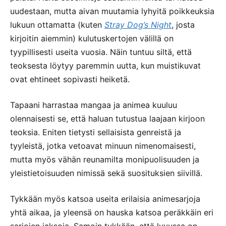
uudestaan, mutta aivan muutamia lyhyitä poikkeuksia
lukuun ottamatta (kuten
Stray Dog’s Night
, josta
kirjoitin aiemmin) kulutuskertojen välillä on
tyypillisesti useita vuosia. Näin tuntuu siltä, että
teoksesta löytyy paremmin uutta, kun muistikuvat
ovat ehtineet sopivasti heiketä.
Tapaani harrastaa mangaa ja animea kuuluu
olennaisesti se, että haluan tutustua laajaan kirjoon
teoksia. Eniten tietysti sellaisista genreistä ja
tyyleistä, jotka vetoavat minuun nimenomaisesti,
mutta myös vähän reunamilta monipuolisuuden ja
yleistietoisuuden nimissä sekä suosituksien siivillä.
Tykkään myös katsoa useita erilaisia animesarjoja
yhtä aikaa, ja yleensä on hauska katsoa peräkkäin eri
sarjojen jaksoja. Samoin tykkään, että luvussa on