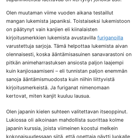
Olen muutaman viime vuoden aikana testaillut
mangan lukemista japaniksi. Toistaiseksi lukemistoon
on päätynyt vain kanjien eli kiinalaisten
kirjoitusmerkkien lukemista avustavilla
furiganoilla
varustettuja sarjoja. Tämä helpottaa lukemista aivan
olennaisesti, koska ääntämisasuinen sanavarastoni on
pitkän animeharrastuksen ansiosta paljon laajempi
kuin kanjiosaamiseni – eli tunnistan paljon enemmän
sanoja ääntämismuodosta kuin niihin liittyvistä
kirjoitusmerkeistä. Ja furiganat nimenomaan
kertovat, miten kanjit kuuluu lausua.
Olen japanin kielen suhteen valitettavan itseoppinut.
Lukiossa oli aikoinaan mahdollista suorittaa kolme
japanin kurssia, joista viimeinen koostui melkein
kokonaisuudessaan siitä, että opettaja näytti luokalle