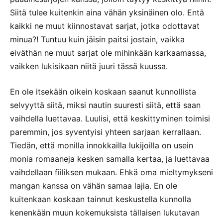
Siitä tulee kuitenkin aina vähän yksinäinen olo. Entä
kaikki ne muut kiinnostavat sarjat, jotka odottavat
minua?! Tuntuu kuin jäisin paitsi jostain, vaikka
eiväthän ne muut sarjat ole mihinkään karkaamassa,
vaikken lukisikaan niitä juuri tässä kuussa.
En ole itsekään oikein koskaan saanut kunnollista
selvyyttä siitä, miksi nautin suuresti siitä, että saan
vaihdella luettavaa. Luulisi, että keskittyminen toimisi
paremmin, jos syventyisi yhteen sarjaan kerrallaan.
Tiedän, että monilla innokkailla lukijoilla on usein
monia romaaneja kesken samalla kertaa, ja luettavaa
vaihdellaan fiiliksen mukaan. Ehkä oma mieltymykseni
mangan kanssa on vähän samaa lajia. En ole
kuitenkaan koskaan tainnut keskustella kunnolla
kenenkään muun kokemuksista tällaisen lukutavan