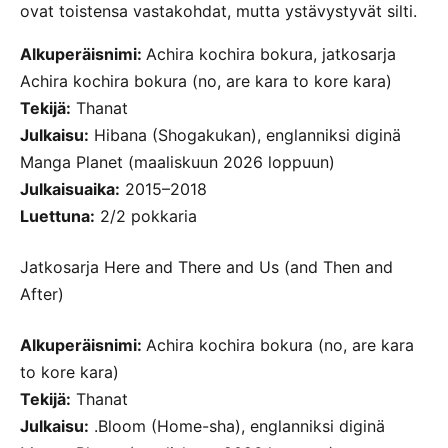
ovat toistensa vastakohdat, mutta ystävystyvät silti.
Alkuperäisnimi:
Achira kochira bokura, jatkosarja
Achira kochira bokura (no, are kara to kore kara)
Tekijä:
Thanat
Julkaisu:
Hibana (Shogakukan), englanniksi diginä
Manga Planet (maaliskuun 2026 loppuun)
Julkaisuaika:
2015–2018
Luettuna:
2/2 pokkaria
Jatkosarja Here and There and Us (and Then and
After)
Alkuperäisnimi:
Achira kochira bokura (no, are kara
to kore kara)
Tekijä:
Thanat
Julkaisu:
.Bloom (Home-sha), englanniksi diginä