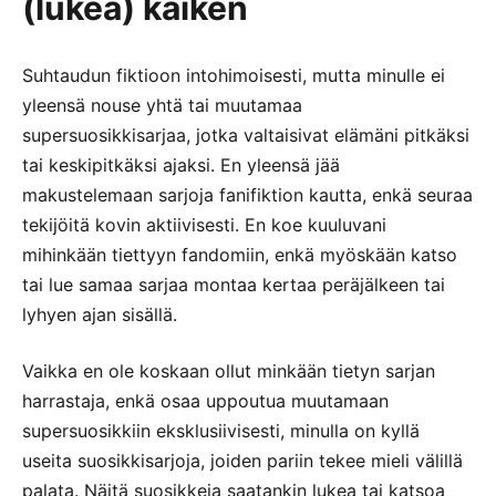
(lukea) kaiken
Suhtaudun fiktioon intohimoisesti, mutta minulle ei
yleensä nouse yhtä tai muutamaa
supersuosikkisarjaa, jotka valtaisivat elämäni pitkäksi
tai keskipitkäksi ajaksi. En yleensä jää
makustelemaan sarjoja fanifiktion kautta, enkä seuraa
tekijöitä kovin aktiivisesti. En koe kuuluvani
mihinkään tiettyyn fandomiin, enkä myöskään katso
tai lue samaa sarjaa montaa kertaa peräjälkeen tai
lyhyen ajan sisällä.
Vaikka en ole koskaan ollut minkään tietyn sarjan
harrastaja, enkä osaa uppoutua muutamaan
supersuosikkiin eksklusiivisesti, minulla on kyllä
useita suosikkisarjoja, joiden pariin tekee mieli välillä
palata. Näitä suosikkeja saatankin lukea tai katsoa