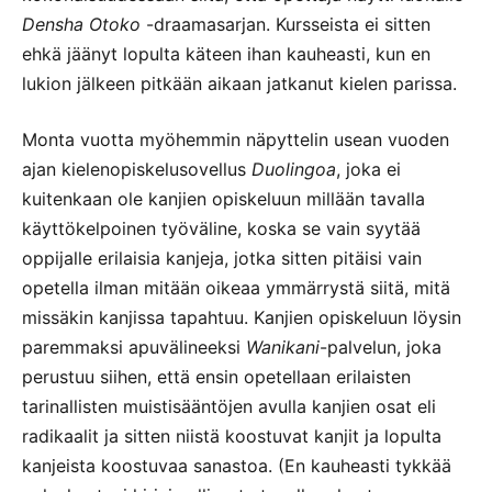
Densha Otoko
-draamasarjan. Kursseista ei sitten
ehkä jäänyt lopulta käteen ihan kauheasti, kun en
lukion jälkeen pitkään aikaan jatkanut kielen parissa.
Monta vuotta myöhemmin näpyttelin usean vuoden
ajan kielenopiskelusovellus
Duolingoa
, joka ei
kuitenkaan ole kanjien opiskeluun millään tavalla
käyttökelpoinen työväline, koska se vain syytää
oppijalle erilaisia kanjeja, jotka sitten pitäisi vain
opetella ilman mitään oikeaa ymmärrystä siitä, mitä
missäkin kanjissa tapahtuu. Kanjien opiskeluun löysin
paremmaksi apuvälineeksi
Wanikani
-palvelun, joka
perustuu siihen, että ensin opetellaan erilaisten
tarinallisten muistisääntöjen avulla kanjien osat eli
radikaalit ja sitten niistä koostuvat kanjit ja lopulta
kanjeista koostuvaa sanastoa. (En kauheasti tykkää