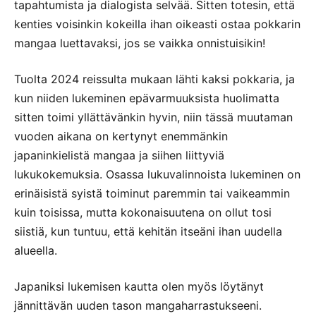
tapahtumista ja dialogista selvää. Sitten totesin, että
kenties voisinkin kokeilla ihan oikeasti ostaa pokkarin
mangaa luettavaksi, jos se vaikka onnistuisikin!
Tuolta 2024 reissulta mukaan lähti kaksi pokkaria, ja
kun niiden lukeminen epävarmuuksista huolimatta
sitten toimi yllättävänkin hyvin, niin tässä muutaman
vuoden aikana on kertynyt enemmänkin
japaninkielistä mangaa ja siihen liittyviä
lukukokemuksia. Osassa lukuvalinnoista lukeminen on
erinäisistä syistä toiminut paremmin tai vaikeammin
kuin toisissa, mutta kokonaisuutena on ollut tosi
siistiä, kun tuntuu, että kehitän itseäni ihan uudella
alueella.
Japaniksi lukemisen kautta olen myös löytänyt
jännittävän uuden tason mangaharrastukseeni.