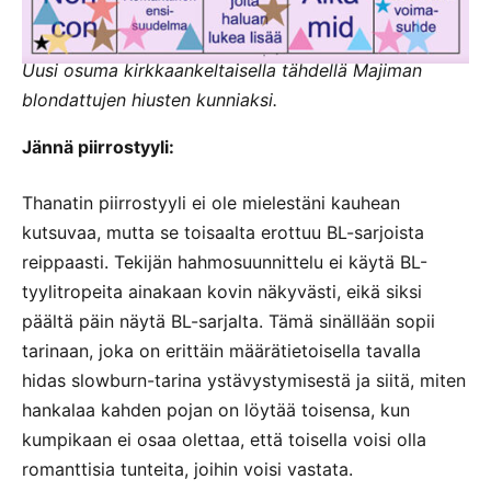
Uusi osuma kirkkaankeltaisella tähdellä Majiman
blondattujen hiusten kunniaksi.
Jännä piirrostyyli:
Thanatin piirrostyyli ei ole mielestäni kauhean
kutsuvaa, mutta se toisaalta erottuu BL-sarjoista
reippaasti. Tekijän hahmosuunnittelu ei käytä BL-
tyylitropeita ainakaan kovin näkyvästi, eikä siksi
päältä päin näytä BL-sarjalta. Tämä sinällään sopii
tarinaan, joka on erittäin määrätietoisella tavalla
hidas slowburn-tarina ystävystymisestä ja siitä, miten
hankalaa kahden pojan on löytää toisensa, kun
kumpikaan ei osaa olettaa, että toisella voisi olla
romanttisia tunteita, joihin voisi vastata.