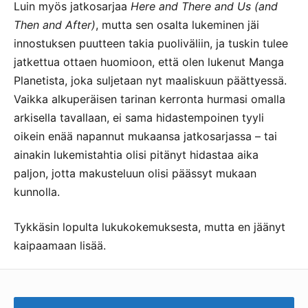
Luin myös jatkosarjaa
Here and There and Us (and
Then and After)
, mutta sen osalta lukeminen jäi
innostuksen puutteen takia puoliväliin, ja tuskin tulee
jatkettua ottaen huomioon, että olen lukenut Manga
Planetista, joka suljetaan nyt maaliskuun päättyessä.
Vaikka alkuperäisen tarinan kerronta hurmasi omalla
arkisella tavallaan, ei sama hidastempoinen tyyli
oikein enää napannut mukaansa jatkosarjassa – tai
ainakin lukemistahtia olisi pitänyt hidastaa aika
paljon, jotta makusteluun olisi päässyt mukaan
kunnolla.
Tykkäsin lopulta lukukokemuksesta, mutta en jäänyt
kaipaamaan lisää.