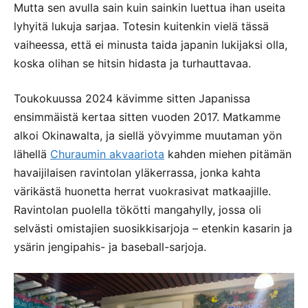
Mutta sen avulla sain kuin sainkin luettua ihan useita
lyhyitä lukuja sarjaa. Totesin kuitenkin vielä tässä
vaiheessa, että ei minusta taida japanin lukijaksi olla,
koska olihan se hitsin hidasta ja turhauttavaa.
Toukokuussa 2024 kävimme sitten Japanissa
ensimmäistä kertaa sitten vuoden 2017. Matkamme
alkoi Okinawalta, ja siellä yövyimme muutaman yön
lähellä
Churaumin akvaariota
kahden miehen pitämän
havaijilaisen ravintolan yläkerrassa, jonka kahta
värikästä huonetta herrat vuokrasivat matkaajille.
Ravintolan puolella tökötti mangahylly, jossa oli
selvästi omistajien suosikkisarjoja – etenkin kasarin ja
ysärin jengipahis- ja baseball-sarjoja.