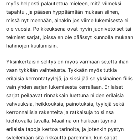
myös helposti palautettua mieleen, mitä viimeksi
tapahtui, ja pääsen hyppäämään mukaan siihen,
missä nyt mennään, ainakin jos viime lukemisesta ei
ole vuosia. Poikkeuksena ovat hyvin juonivetoiset tai
tekniset sarjat, joissa en ole päässyt kunnolla mukaan
hahmojen kuulumisiin.
Yksinkertaisin selitys on myös varmaan se,että ihan
vaan tykkään vaihtelusta. Tykkään myös tutkia
erilaisia kerrontatyylejä, ja siksi jää se yksinäinen fiilis
vain yhden sarjan lukemisesta kerrallaan. Erilaiset
sarjat peilaavat rinnakkain luettuna niiden erilaisia
vahvuuksia, heikkouksia, painotuksia, tyylejä sekä
kerronnallisia rakenteita ja ratkaisuja toisiinsa
kiehtovalla tavalla. Maailma on huikean täynnä
erilaisia tapoja kertoa tarinoita, ja jotenkin pystyn
syleilemään sitä rikkautta paremmin, kun sarjat