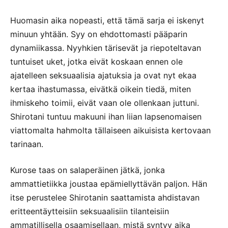
Huomasin aika nopeasti, että tämä sarja ei iskenyt
minuun yhtään. Syy on ehdottomasti pääparin
dynamiikassa. Nyyhkien tärisevät ja riepoteltavan
tuntuiset uket, jotka eivät koskaan ennen ole
ajatelleen seksuaalisia ajatuksia ja ovat nyt ekaa
kertaa ihastumassa, eivätkä oikein tiedä, miten
ihmiskeho toimii, eivät vaan ole ollenkaan juttuni.
Shirotani tuntuu makuuni ihan liian lapsenomaisen
viattomalta hahmolta tällaiseen aikuisista kertovaan
tarinaan.
Kurose taas on salaperäinen jätkä, jonka
ammattietiikka joustaa epämiellyttävän paljon. Hän
itse perustelee Shirotanin saattamista ahdistavan
eritteentäytteisiin seksuaalisiin tilanteisiin
ammatillisella osaamisellaan, mistä syntyy aika