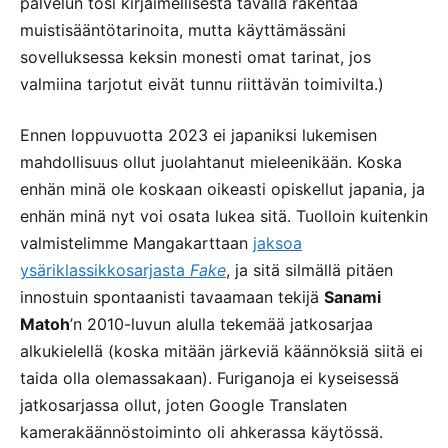
palvelun tosi kirjaimellisesta tavalla rakentaa
muistisääntötarinoita, mutta käyttämässäni
sovelluksessa keksin monesti omat tarinat, jos
valmiina tarjotut eivät tunnu riittävän toimivilta.)
Ennen loppuvuotta 2023 ei japaniksi lukemisen
mahdollisuus ollut juolahtanut mieleenikään. Koska
enhän minä ole koskaan oikeasti opiskellut japania, ja
enhän minä nyt voi osata lukea sitä. Tuolloin kuitenkin
valmistelimme Mangakarttaan
jaksoa
ysäriklassikkosarjasta
Fake
, ja sitä silmällä pitäen
innostuin spontaanisti tavaamaan tekijä
Sanami
Matoh
’n 2010-luvun alulla tekemää jatkosarjaa
alkukielellä (koska mitään järkeviä käännöksiä siitä ei
taida olla olemassakaan). Furiganoja ei kyseisessä
jatkosarjassa ollut, joten Google Translaten
kamerakäännöstoiminto oli ahkerassa käytössä.