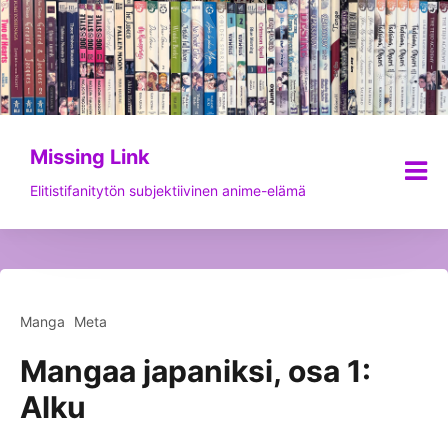
Siirry
sisältöön
Missing Link
Elitistifanitytön subjektiivinen anime-elämä
Manga
Meta
Mangaa japaniksi, osa 1:
Alku