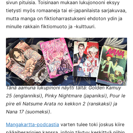
sivun pituisia. Toisinaan mukaan lukujonooni eksyy
tietysti myös romaaneja tai ei-japanilaista sarjakuvaa,
mutta manga on fiktioharrastukseni ehdoton ydin ja
minulle rakkain fiktiomuoto ja -kulttuuri.
Tänä aamuna lukupinoni näytti tältä: Golden Kamuy
25 (englanniksi), Pinky Nightmare (japaniksi), Pour le
pire eli Natsume Arata no kekkon 2 (ranskaksi) ja
Nana 17 (suomeksi)
.
Mangakartta-podcastia
varten tulee toki joskus kiire
pääaihesarjojen kanssa, jolloin täytyy keskittyä niihin.