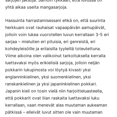
yhtä aikaa useita mangasarjoja.
Hassuinta harrastamisessani ehkä on, että suurinta
herkkuani ovat rauhaisat vapaapäivän aamupäivät,
jolloin voin lukea vuorotellen luvun kerrallaan 3-5 eri
sarjaa – mieluiten eri pituisia, eri genreistä, eri
kohdeyleisöille ja erilaisilla tyyleillä toteutettuna.
Viime aikoina olen valikoinut tarkoituksella kerralla
luettavaksi myös erikielisiä sarjoja, jolloin neljän
pokkarin lukupinosta voi löytyä kivasti yksi
englanninkielinen, yksi suomenkielinen, yksi
ranskankielinen ja yksi japaninkielinen pokkari.
Japanin kieli on tosin vielä niin harjoitteluasteella,
että pokkarit ovat liian raskaita luettavaksi luku
kerrallaan, vaan menevät alas muutaman aukeaman
pätkissä – elleivät luvut sitten ole vain muutaman