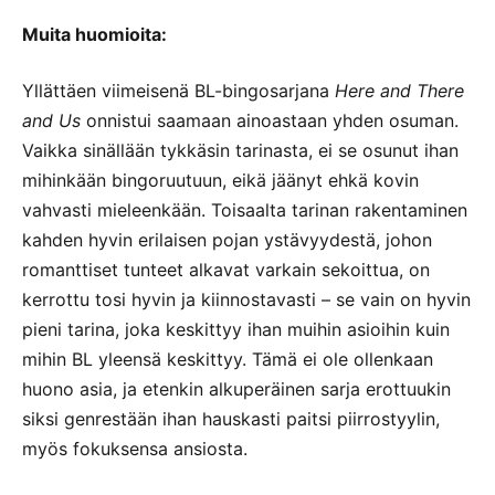
Muita huomioita:
Yllättäen viimeisenä BL-bingosarjana
Here and There
and Us
onnistui saamaan ainoastaan yhden osuman.
Vaikka sinällään tykkäsin tarinasta, ei se osunut ihan
mihinkään bingoruutuun, eikä jäänyt ehkä kovin
vahvasti mieleenkään. Toisaalta tarinan rakentaminen
kahden hyvin erilaisen pojan ystävyydestä, johon
romanttiset tunteet alkavat varkain sekoittua, on
kerrottu tosi hyvin ja kiinnostavasti – se vain on hyvin
pieni tarina, joka keskittyy ihan muihin asioihin kuin
mihin BL yleensä keskittyy. Tämä ei ole ollenkaan
huono asia, ja etenkin alkuperäinen sarja erottuukin
siksi genrestään ihan hauskasti paitsi piirrostyylin,
myös fokuksensa ansiosta.