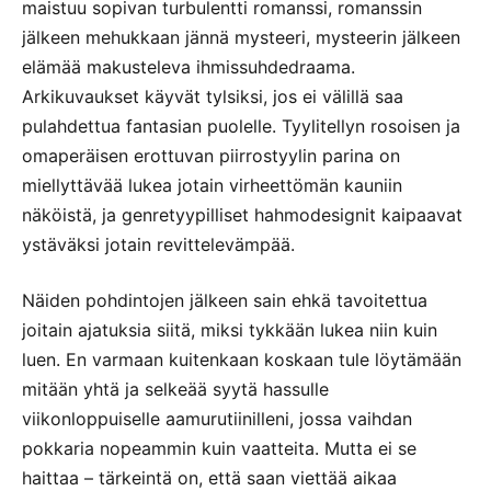
maistuu sopivan turbulentti romanssi, romanssin
jälkeen mehukkaan jännä mysteeri, mysteerin jälkeen
elämää makusteleva ihmissuhdedraama.
Arkikuvaukset käyvät tylsiksi, jos ei välillä saa
pulahdettua fantasian puolelle. Tyylitellyn rosoisen ja
omaperäisen erottuvan piirrostyylin parina on
miellyttävää lukea jotain virheettömän kauniin
näköistä, ja genretyypilliset hahmodesignit kaipaavat
ystäväksi jotain revittelevämpää.
Näiden pohdintojen jälkeen sain ehkä tavoitettua
joitain ajatuksia siitä, miksi tykkään lukea niin kuin
luen. En varmaan kuitenkaan koskaan tule löytämään
mitään yhtä ja selkeää syytä hassulle
viikonloppuiselle aamurutiinilleni, jossa vaihdan
pokkaria nopeammin kuin vaatteita. Mutta ei se
haittaa – tärkeintä on, että saan viettää aikaa