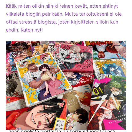
Kääk miten olikin niin kiireinen kevät, etten ehtinyt
vilkaista blogiin päinkään. Mutta tarkoitukseni ei ole
ottaa stressiä blogista, joten kirjoittelen silloin kun
ehdin. Kuten nyt!
Japaninkielistä luettavaa on kertynyt jonoksi asti.