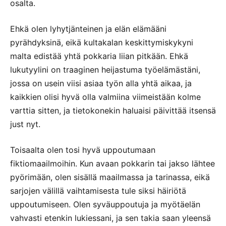
osalta.
Ehkä olen lyhytjänteinen ja elän elämääni
pyrähdyksinä, eikä kultakalan keskittymiskykyni
malta edistää yhtä pokkaria liian pitkään. Ehkä
lukutyylini on traaginen heijastuma työelämästäni,
jossa on usein viisi asiaa työn alla yhtä aikaa, ja
kaikkien olisi hyvä olla valmiina viimeistään kolme
varttia sitten, ja tietokonekin haluaisi päivittää itsensä
just nyt.
Toisaalta olen tosi hyvä uppoutumaan
fiktiomaailmoihin. Kun avaan pokkarin tai jakso lähtee
pyörimään, olen sisällä maailmassa ja tarinassa, eikä
sarjojen välillä vaihtamisesta tule siksi häiriötä
uppoutumiseen. Olen syväuppoutuja ja myötäelän
vahvasti etenkin lukiessani, ja sen takia saan yleensä