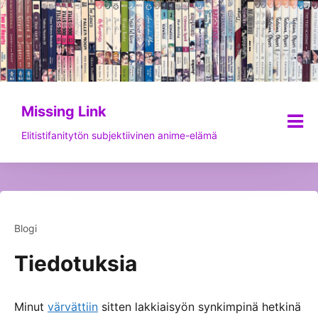
Siirry
sisältöön
Missing Link
Elitistifanitytön subjektiivinen anime-elämä
Blogi
Tiedotuksia
Minut
värvättiin
sitten lakkiaisyön synkimpinä hetkinä