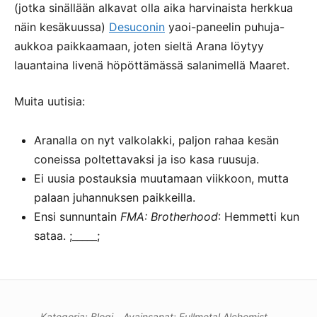
(jotka sinällään alkavat olla aika harvinaista herkkua
näin kesäkuussa)
Desuconin
yaoi-paneelin puhuja-
aukkoa paikkaamaan, joten sieltä Arana löytyy
lauantaina livenä höpöttämässä salanimellä Maaret.
Muita uutisia:
Aranalla on nyt valkolakki, paljon rahaa kesän
coneissa poltettavaksi ja iso kasa ruusuja.
Ei uusia postauksia muutamaan viikkoon, mutta
palaan juhannuksen paikkeilla.
Ensi sunnuntain
FMA: Brotherhood
: Hemmetti kun
sataa. ;_____;
Kategoria:
Blogi
Avainsanat:
Fullmetal Alchemist