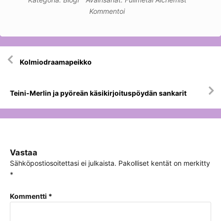
Kommentoi
Artikkelien
Kolmiodraamapeikko
selaus
Teini-Merlin ja pyöreän käsikirjoituspöydän sankarit
Vastaa
Sähköpostiosoitettasi ei julkaista.
Pakolliset kentät on merkitty
*
Kommentti
*