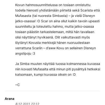
Kovun hahmosuunnittelussa on tosiaan onnistuttu
todella hienosti yhdistämään piirteitä sekä Scarista että
Mufasasta (tai nuoresta Simbasta) – ja vielä Disneyn
jatko-osassa! :O Scar on aina ollut kaikin tavoin upeasti
suunniteltu ja toteutettu hahmo, mutta jatko-osassa
tosiaan päästiin tarkastelemaan, miltä hän tavallaan
olisi näyttänyt hyviksenä. Olit vaikuttavasti myös
löytänyt Kovusta merkkejä hänen nuoruudestaan
verrattuna Scariin – d’aww Kovu on sellainen Disneyn
angstipoju :3
Ja Simba muuten näyttää tuossa kolmannessa kuvassa
niin kovasti Mufasalta että minun piti pysähtyä hetkeksi
katsomaan, kumpi kuvassa oikein on :D
~C
Arana
8.12.2011 22:12