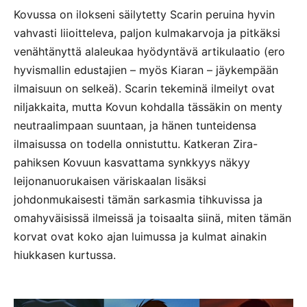
Kovussa on ilokseni säilytetty Scarin peruina hyvin
vahvasti liioitteleva, paljon kulmakarvoja ja pitkäksi
venähtänyttä alaleukaa hyödyntävä artikulaatio (ero
hyvismallin edustajien – myös Kiaran – jäykempään
ilmaisuun on selkeä). Scarin tekeminä ilmeilyt ovat
niljakkaita, mutta Kovun kohdalla tässäkin on menty
neutraalimpaan suuntaan, ja hänen tunteidensa
ilmaisussa on todella onnistuttu. Katkeran Zira-
pahiksen Kovuun kasvattama synkkyys näkyy
leijonanuorukaisen väriskaalan lisäksi
johdonmukaisesti tämän sarkasmia tihkuvissa ja
omahyväisissä ilmeissä ja toisaalta siinä, miten tämän
korvat ovat koko ajan luimussa ja kulmat ainakin
hiukkasen kurtussa.