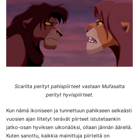
Scarilta perityt pahispiirteet vastaan Mufasalta
perityt hyvispiirteet.
Kun nämä ikoniseen ja tunnettuun pahikseen selkeästi
vuosien ajan liitetyt terävät piirteet istutetaankin
jatko-osan hyviksen ulkonäöksi, ollaan jännän äärellä.
Kuten sanottu, kaikkia mainittuja piirteitä on