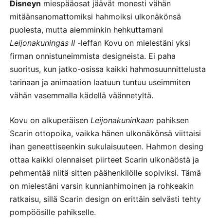
Disneyn
miespääosat jäävät monesti vähän
mitäänsanomattomiksi hahmoiksi ulkonäkönsä
puolesta, mutta aiemminkin hehkuttamani
Leijonakuningas II
-leffan Kovu on mielestäni yksi
firman onnistuneimmista designeista. Ei paha
suoritus, kun jatko-osissa kaikki hahmosuunnittelusta
tarinaan ja animaation laatuun tuntuu useimmiten
vähän vasemmalla kädellä väännetyltä.
Kovu on alkuperäisen
Leijonakuninkaan
pahiksen
Scarin ottopoika, vaikka hänen ulkonäkönsä viittaisi
ihan geneettiseenkin sukulaisuuteen. Hahmon desing
ottaa kaikki olennaiset piirteet Scarin ulkonäöstä ja
pehmentää niitä sitten päähenkilölle sopiviksi. Tämä
on mielestäni varsin kunnianhimoinen ja rohkeakin
ratkaisu, sillä Scarin design on erittäin selvästi tehty
pompöösille pahikselle.