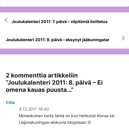
Artikkelien
Joulukalenteri 2011: 7. päivä – vilpitöntä iloittelua
selaus
Joulukalenteri 2011: 9. päivä – eksynyt jääkuningatar
2 kommenttia artikkeliin
“
Joulukalenteri 2011: 8. päivä – Ei
omena kauas puusta…
”
Cilla
8.12.2011 19:40
Moneskohan kerta tämä on kun hehkutat Kovua tai
Leijonakuningas-elokuvia blogissasi :D