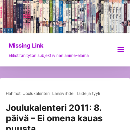
Siirry
sisältöön
Missing Link
Elitistifanitytön subjektiivinen anime-elämä
Hahmot
Joulukalenteri
Länsiviihde
Taide ja tyyli
Joulukalenteri 2011: 8.
päivä – Ei omena kauas
puusta…