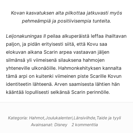
Kovan kasvatuksen alta pilkottaa jatkuvasti myös
pehmeämpiä ja positiivisempia tunteita.
Leijonakuningas II
peilaa alkuperäistä leffaa ihailtavan
paljon, ja pidän erityisesti siitä, että Kovu saa
elokuvan aikana Scarin arpea vastaavan jäljen
silmänsä yli viimeisenä silauksena hahmojen
yhteneville ulkonäöille. Hahmonkehityksen kannalta
tämä arpi on kuitenki viimeinen piste Scarille Kovun
identiteetin lähteenä. Arven saamisesta lähtien hän
kääntää lopullisesti selkänsä Scarin perinnölle.
Kategoria:
Hahmot
,
Joulukalenteri
,
Länsiviihde
,
Taide ja tyyli
Avainsanat:
Disney
2 kommenttia