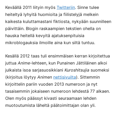
Keväällä 2011 liityin myös
Twitteriin
. Sinne tulee
heiteltyä lyhyitä huomioita ja fiilistelyjä melkein
kaikesta kuluttamastani fiktiosta, nykyään suunnilleen
päivittäin. Blogin raskaampien tekstien ohella on
hauska heitellä kevyitä ajatuksenpituisia
mikroblogauksia ilmoille aina kun siltä tuntuu.
Kesällä 2012 taas tuli ensimmäisen kerran kirjoitettua
juttua
Anime
-lehteen, kun Punainen Jättiläinen alkoi
julkaista isoa sarjasuosikkiani
Kuroshitsujia
suomeksi
(kirjoitus löytyy
Animen
nettisivuilta
). Sittemmin
kirjoittelin pariin vuoden 2013 numeroon ja nyt
tasaisemmin jokaiseen numeroon lehdestä 77 alkaen.
Olen myös päässyt kivasti seuraamaan lehden
muotoutumista läheltä päätoimittajan olan yli.