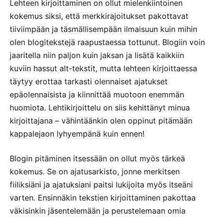
Lehteen kirjoittaminen on ollut mielenkiintoinen
kokemus siksi, että merkkirajoitukset pakottavat
tiiviimpään ja täsmällisempään ilmaisuun kuin mihin
olen blogitekstejä raapustaessa tottunut. Blogiin voin
jaaritella niin paljon kuin jaksan ja lisätä kaikkiin
kuviin hassut alt-tekstit, mutta lehteen kirjoittaessa
täytyy erottaa tarkasti olennaiset ajatukset
epäolennaisista ja kiinnittää muotoon enemmän
huomiota. Lehtikirjoittelu on siis kehittänyt minua
kirjoittajana – vähintäänkin olen oppinut pitämään
kappalejaon lyhyempänä kuin ennen!
Blogin pitäminen itsessään on ollut myös tärkeä
kokemus. Se on ajatusarkisto, jonne merkitsen
fiiliksiäni ja ajatuksiani paitsi lukijoita myös itseäni
varten. Ensinnäkin tekstien kirjoittaminen pakottaa
väkisinkin jäsentelemään ja perustelemaan omia