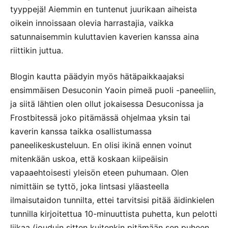
tyyppejä! Aiemmin en tuntenut juurikaan aiheista
oikein innoissaan olevia harrastajia, vaikka
satunnaisemmin kuluttavien kaverien kanssa aina
riittikin juttua.
Blogin kautta päädyin myös hätäpaikkaajaksi
ensimmäisen Desuconin Yaoin pimeä puoli -paneeliin,
ja siitä lähtien olen ollut jokaisessa Desuconissa ja
Frostbitessä joko pitämässä ohjelmaa yksin tai
kaverin kanssa taikka osallistumassa
paneelikeskusteluun. En olisi ikinä ennen voinut
mitenkään uskoa, että koskaan kiipeäisin
vapaaehtoisesti yleisön eteen puhumaan. Olen
nimittäin se tyttö, joka lintsasi yläasteella
ilmaisutaidon tunnilta, ettei tarvitsisi pitää äidinkielen
tunnilla kirjoitettua 10-minuuttista puhetta, kun pelotti
liikaa (jouduin sitten kuitenkin pitämään sen puheen