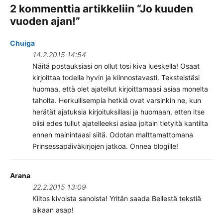
2 kommenttia artikkeliin “
Jo kuuden
vuoden ajan!
”
Chuiga
14.2.2015 14:54
Näitä postauksiasi on ollut tosi kiva lueskella! Osaat
kirjoittaa todella hyvin ja kiinnostavasti. Teksteistäsi
huomaa, että olet ajatellut kirjoittamaasi asiaa monelta
taholta. Herkullisempia hetkiä ovat varsinkin ne, kun
herätät ajatuksia kirjoituksillasi ja huomaan, etten itse
olisi edes tullut ajatelleeksi asiaa joltain tietyltä kantilta
ennen mainintaasi siitä. Odotan malttamattomana
Prinsessapäiväkirjojen jatkoa. Onnea blogille!
Arana
22.2.2015 13:09
Kiitos kivoista sanoista! Yritän saada Bellestä tekstiä
aikaan asap!