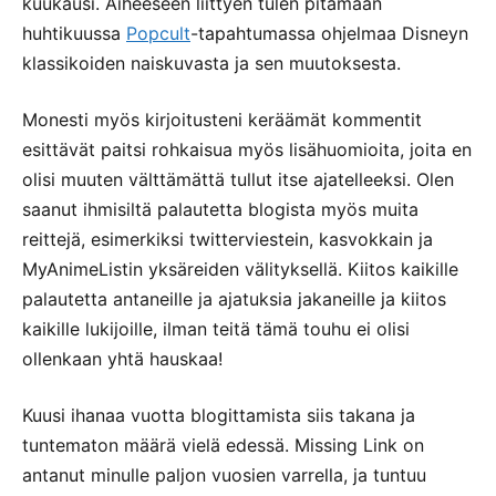
kuukausi. Aiheeseen liittyen tulen pitämään
huhtikuussa
Popcult
-tapahtumassa ohjelmaa Disneyn
klassikoiden naiskuvasta ja sen muutoksesta.
Monesti myös kirjoitusteni keräämät kommentit
esittävät paitsi rohkaisua myös lisähuomioita, joita en
olisi muuten välttämättä tullut itse ajatelleeksi. Olen
saanut ihmisiltä palautetta blogista myös muita
reittejä, esimerkiksi twitterviestein, kasvokkain ja
MyAnimeListin yksäreiden välityksellä. Kiitos kaikille
palautetta antaneille ja ajatuksia jakaneille ja kiitos
kaikille lukijoille, ilman teitä tämä touhu ei olisi
ollenkaan yhtä hauskaa!
Kuusi ihanaa vuotta blogittamista siis takana ja
tuntematon määrä vielä edessä. Missing Link on
antanut minulle paljon vuosien varrella, ja tuntuu