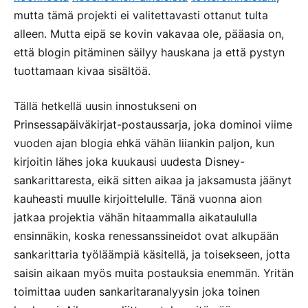
mutta tämä projekti ei valitettavasti ottanut tulta
alleen. Mutta eipä se kovin vakavaa ole, pääasia on,
että blogin pitäminen säilyy hauskana ja että pystyn
tuottamaan kivaa sisältöä.
Tällä hetkellä uusin innostukseni on
Prinsessapäiväkirjat-postaussarja, joka dominoi viime
vuoden ajan blogia ehkä vähän liiankin paljon, kun
kirjoitin lähes joka kuukausi uudesta Disney-
sankarittaresta, eikä sitten aikaa ja jaksamusta jäänyt
kauheasti muulle kirjoittelulle. Tänä vuonna aion
jatkaa projektia vähän hitaammalla aikataululla
ensinnäkin, koska renessanssineidot ovat alkupään
sankarittaria työläämpiä käsitellä, ja toisekseen, jotta
saisin aikaan myös muita postauksia enemmän. Yritän
toimittaa uuden sankaritaranalyysin joka toinen