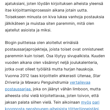
ajatuksiani, joten löydän kirjoituksen aiheista yleensä
itse kirjoittamisprosessin aikana jotain uutta.
Toisekseen minusta on kiva lukea vanhoja postauksia
jälkikäteen ja muistaa siten paremmin, mitä olen
ajatellut asioista ja miksi.
Blogin puitteissa olen aloitellut erinäisiä
postaussarjaprojekteja, joista toiset ovat onnistuneet
paremmin kuin toiset. Osa löytyy sivupalkista. Kuuden
vuoden aikana olen väsännyt neljä joulukalenteria,
jotka ovat olleet työläitä mutta hurjan hauskoja.
Vuonna 2012 taas kirjoittelin ahkerasti
Utenaa
,
Star
Driveria
ja
Mawaru Penguindrumia
vertailevaa
postaussarjaa
, joka on jäänyt vähän limboon, mutta
aiheesta olisi vielä kirjoitettavaa, joten toivon, että
jaksan palata siihen vielä. Tein aikoinaan
myös
pari
koonnosta
neoshounen-aiheisista
tötteröinneistäni
,