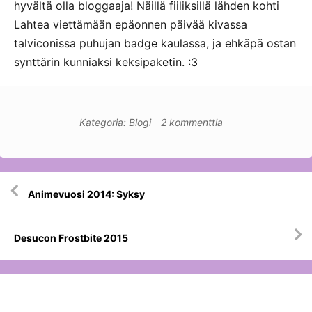
hyvältä olla bloggaaja! Näillä fiiliksillä lähden kohti
Lahtea viettämään epäonnen päivää kivassa
talviconissa puhujan badge kaulassa, ja ehkäpä ostan
synttärin kunniaksi keksipaketin. :3
Kategoria:
Blogi
2 kommenttia
Artikkelien
Animevuosi 2014: Syksy
selaus
Desucon Frostbite 2015