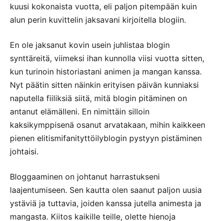
kuusi kokonaista vuotta, eli paljon pitempään kuin
alun perin kuvittelin jaksavani kirjoitella blogiin.
En ole jaksanut kovin usein juhlistaa blogin
synttäreitä, viimeksi ihan kunnolla viisi vuotta sitten,
kun turinoin historiastani animen ja mangan kanssa.
Nyt päätin sitten näinkin erityisen päivän kunniaksi
naputella fiiliksiä siitä, mitä blogin pitäminen on
antanut elämälleni. En nimittäin silloin
kaksikymppisenä osanut arvatakaan, mihin kaikkeen
pienen elitismifanityttöilyblogin pystyyn pistäminen
johtaisi.
Bloggaaminen on johtanut harrastukseni
laajentumiseen. Sen kautta olen saanut paljon uusia
ystäviä ja tuttavia, joiden kanssa jutella animesta ja
mangasta. Kiitos kaikille teille, olette hienoja