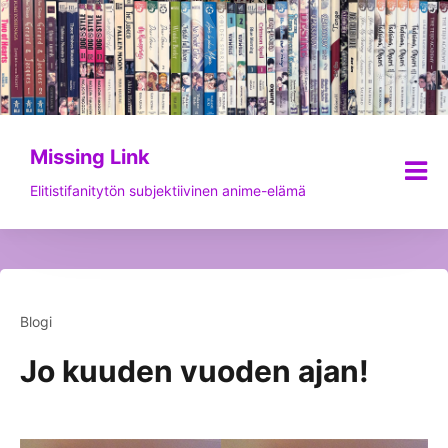
Siirry
sisältöön
Missing Link
Elitistifanitytön subjektiivinen anime-elämä
Blogi
Jo kuuden vuoden ajan!