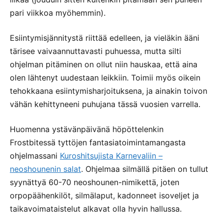
pari viikkoa myöhemmin).
Esiintymisjännitystä riittää edelleen, ja vieläkin ääni
tärisee vaivaannuttavasti puhuessa, mutta silti
ohjelman pitäminen on ollut niin hauskaa, että aina
olen lähtenyt uudestaan leikkiin. Toimii myös oikein
tehokkaana esiintymisharjoituksena, ja ainakin toivon
vähän kehittyneeni puhujana tässä vuosien varrella.
Huomenna ystävänpäivänä höpöttelenkin
Frostbitessä tyttöjen fantasiatoimintamangasta
ohjelmassani
Kuroshitsujista Karnevaliin –
neoshounenin salat
. Ohjelmaa silmällä pitäen on tullut
syynättyä 60-70 neoshounen-nimikettä, joten
orpopäähenkilöt, silmälaput, kadonneet isoveljet ja
taikavoimataistelut alkavat olla hyvin hallussa.