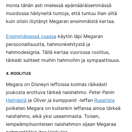
monia tähän asti mielessä epämääräisemmässä
muodossa häilyneitä tuntoja, että tuntuu ihan siltä
kuin olisin löytänyt Megaran ensimmäistä kertaa.
Ensimmäisessä osassa
käytiin läpi Megaran
persoonallisuutta, hahmonkehitystä ja
hahmodesignia. Tällä kertaa vuorossa roolitus,
tärkeät suhteet muihin hahmoihin ja sympaattisuus.
4. ROOLITUS
Megara on Disneyn leffoissa kolmas räikeästi
joukosta erottuva tärkeä naishahmo.
Peter Panin
Helinästä
ja
Oliver ja kumppanit
-leffan
Rusetista
poiketen Megara on kuitenkin leffansa ainoa tärkeä
naishahmo, eikä yksi useammasta. Toisen,
lempeämpiluonteisen naishahmon sijaan Megaraa