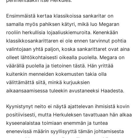
pehmentääkin itse Herkules.
Ensimmäistä kertaa klassikoissa sankaritar on
samalla myös pahiksen kätyri, mikä luo Megaran
rooliin herkullisia lojaaliuskiemuroita. Kenenkään
klassikkosankarittaren ei ole ennen tarvinnut pohtia
valintojaan yhtä paljon, koska sankarittaret ovat aina
olleet lähtökohtaisesti oikealla puolella. Megara on
väärällä puolella ja tietoinen tästä. Hän yrittää
kuitenkin menneiden kokemusten takia olla
välittämättä siitä, minkä kurjuuksien
aikaansaamisessa tuleekin avustaneeksi Haadesta.
Kyynistynyt neito ei näytä ajattelevan ihmisistä kovin
positiivisesti, mutta Herkuleksen tavattuaan hän alkaa
kyseenalaistaa toimiaan enemmän ja tuntea
enenevissä määrin syyllisyyttä tämän johtamisesta