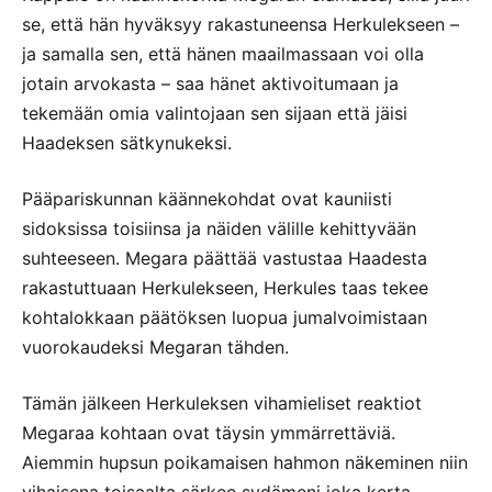
se, että hän hyväksyy rakastuneensa Herkulekseen –
ja samalla sen, että hänen maailmassaan voi olla
jotain arvokasta – saa hänet aktivoitumaan ja
tekemään omia valintojaan sen sijaan että jäisi
Haadeksen sätkynukeksi.
Pääpariskunnan käännekohdat ovat kauniisti
sidoksissa toisiinsa ja näiden välille kehittyvään
suhteeseen. Megara päättää vastustaa Haadesta
rakastuttuaan Herkulekseen, Herkules taas tekee
kohtalokkaan päätöksen luopua jumalvoimistaan
vuorokaudeksi Megaran tähden.
Tämän jälkeen Herkuleksen vihamieliset reaktiot
Megaraa kohtaan ovat täysin ymmärrettäviä.
Aiemmin hupsun poikamaisen hahmon näkeminen niin