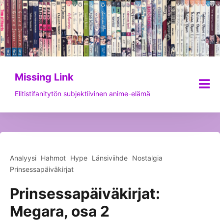
Siirry
sisältöön
Missing Link
Elitistifanitytön subjektiivinen anime-elämä
Analyysi
Hahmot
Hype
Länsiviihde
Nostalgia
Prinsessapäiväkirjat
Prinsessapäiväkirjat:
Megara, osa 2