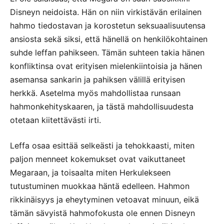
Disneyn neidoista. Hän on niin virkistävän erilainen
hahmo tiedostavan ja korostetun seksuaalisuutensa
ansiosta sekä siksi, että hänellä on henkilökohtainen
suhde leffan pahikseen. Tämän suhteen takia hänen
konfliktinsa ovat erityisen mielenkiintoisia ja hänen
asemansa sankarin ja pahiksen välillä erityisen
herkkä. Asetelma myös mahdollistaa runsaan
hahmonkehityskaaren, ja tästä mahdollisuudesta
otetaan kiitettävästi irti.
Leffa osaa esittää selkeästi ja tehokkaasti, miten
paljon menneet kokemukset ovat vaikuttaneet
Megaraan, ja toisaalta miten Herkulekseen
tutustuminen muokkaa häntä edelleen. Hahmon
rikkinäisyys ja eheytyminen vetoavat minuun, eikä
tämän sävyistä hahmofokusta ole ennen Disneyn