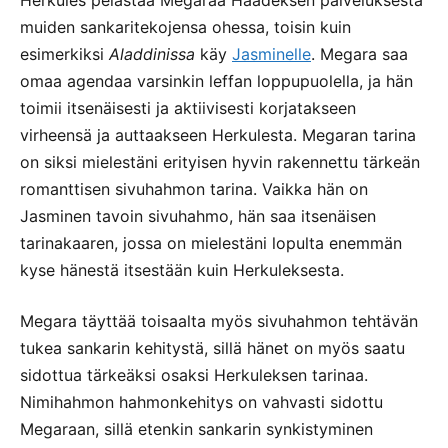
muiden sankaritekojensa ohessa, toisin kuin
esimerkiksi
Aladdinissa
käy
Jasminelle
. Megara saa
omaa agendaa varsinkin leffan loppupuolella, ja hän
toimii itsenäisesti ja aktiivisesti korjatakseen
virheensä ja auttaakseen Herkulesta. Megaran tarina
on siksi mielestäni erityisen hyvin rakennettu tärkeän
romanttisen sivuhahmon tarina. Vaikka hän on
Jasminen tavoin sivuhahmo, hän saa itsenäisen
tarinakaaren, jossa on mielestäni lopulta enemmän
kyse hänestä itsestään kuin Herkuleksesta.
Megara täyttää toisaalta myös sivuhahmon tehtävän
tukea sankarin kehitystä, sillä hänet on myös saatu
sidottua tärkeäksi osaksi Herkuleksen tarinaa.
Nimihahmon hahmonkehitys on vahvasti sidottu
Megaraan, sillä etenkin sankarin synkistyminen