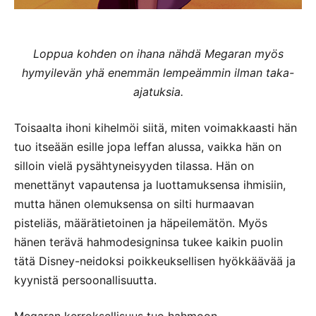
Loppua kohden on ihana nähdä Megaran myös
hymyilevän yhä enemmän lempeämmin ilman taka-
ajatuksia.
Toisaalta ihoni kihelmöi siitä, miten voimakkaasti hän
tuo itseään esille jopa leffan alussa, vaikka hän on
silloin vielä pysähtyneisyyden tilassa. Hän on
menettänyt vapautensa ja luottamuksensa ihmisiin,
mutta hänen olemuksensa on silti hurmaavan
pisteliäs, määrätietoinen ja häpeilemätön. Myös
hänen terävä hahmodesigninsa tukee kaikin puolin
tätä Disney-neidoksi poikkeuksellisen hyökkäävää ja
kyynistä persoonallisuutta.
Megaran kerroksellisuus tuo hahmoon