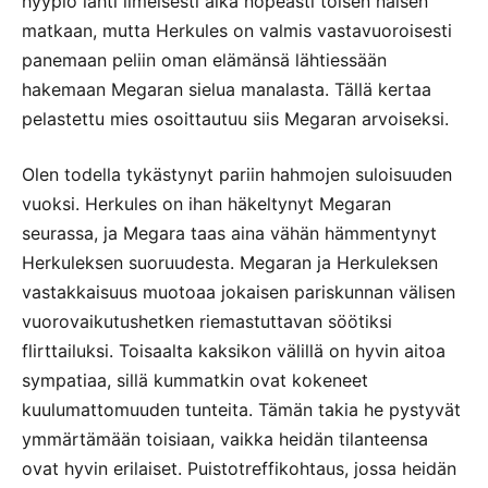
hyypiö lähti ilmeisesti aika nopeasti toisen naisen
matkaan, mutta Herkules on valmis vastavuoroisesti
panemaan peliin oman elämänsä lähtiessään
hakemaan Megaran sielua manalasta. Tällä kertaa
pelastettu mies osoittautuu siis Megaran arvoiseksi.
Olen todella tykästynyt pariin hahmojen suloisuuden
vuoksi. Herkules on ihan häkeltynyt Megaran
seurassa, ja Megara taas aina vähän hämmentynyt
Herkuleksen suoruudesta. Megaran ja Herkuleksen
vastakkaisuus muotoaa jokaisen pariskunnan välisen
vuorovaikutushetken riemastuttavan söötiksi
flirttailuksi. Toisaalta kaksikon välillä on hyvin aitoa
sympatiaa, sillä kummatkin ovat kokeneet
kuulumattomuuden tunteita. Tämän takia he pystyvät
ymmärtämään toisiaan, vaikka heidän tilanteensa
ovat hyvin erilaiset. Puistotreffikohtaus, jossa heidän