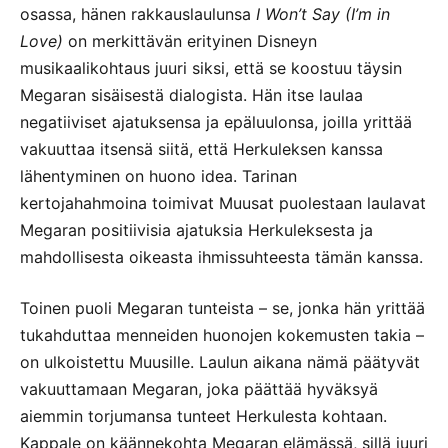
osassa, hänen rakkauslaulunsa
I Won’t Say (I’m in
Love)
on merkittävän erityinen Disneyn
musikaalikohtaus juuri siksi, että se koostuu täysin
Megaran sisäisestä dialogista. Hän itse laulaa
negatiiviset ajatuksensa ja epäluulonsa, joilla yrittää
vakuuttaa itsensä siitä, että Herkuleksen kanssa
lähentyminen on huono idea. Tarinan
kertojahahmoina toimivat Muusat puolestaan laulavat
Megaran positiivisia ajatuksia Herkuleksesta ja
mahdollisesta oikeasta ihmissuhteesta tämän kanssa.
Toinen puoli Megaran tunteista – se, jonka hän yrittää
tukahduttaa menneiden huonojen kokemusten takia –
on ulkoistettu Muusille. Laulun aikana nämä päätyvät
vakuuttamaan Megaran, joka päättää hyväksyä
aiemmin torjumansa tunteet Herkulesta kohtaan.
Kappale on käännekohta Megaran elämässä, sillä juuri