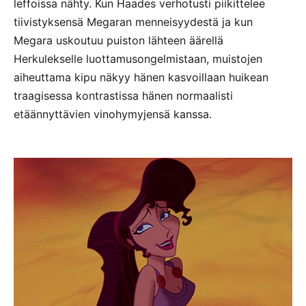
leffoissa nähty. Kun Haades verhotusti piikittelee
tiivistyksensä Megaran menneisyydestä ja kun
Megara uskoutuu puiston lähteen äärellä
Herkulekselle luottamusongelmistaan, muistojen
aiheuttama kipu näkyy hänen kasvoillaan huikean
traagisessa kontrastissa hänen normaalisti
etäännyttävien vinohymyjensä kanssa.