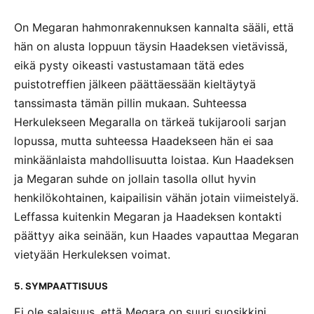
On Megaran hahmonrakennuksen kannalta sääli, että
hän on alusta loppuun täysin Haadeksen vietävissä,
eikä pysty oikeasti vastustamaan tätä edes
puistotreffien jälkeen päättäessään kieltäytyä
tanssimasta tämän pillin mukaan. Suhteessa
Herkulekseen Megaralla on tärkeä tukijarooli sarjan
lopussa, mutta suhteessa Haadekseen hän ei saa
minkäänlaista mahdollisuutta loistaa. Kun Haadeksen
ja Megaran suhde on jollain tasolla ollut hyvin
henkilökohtainen, kaipailisin vähän jotain viimeistelyä.
Leffassa kuitenkin Megaran ja Haadeksen kontakti
päättyy aika seinään, kun Haades vapauttaa Megaran
vietyään Herkuleksen voimat.
5. SYMPAATTISUUS
Ei ole salaisuus, että Megara on suuri suosikkini