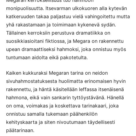
monipuolisuutta. Itsevarman ulkokuoren alla kytevän
katkeruuden takaa paljastuu vielä vahingoitettu mutta
yhä rakastamaan ja toimimaan kykenevä sydän.
Tällainen kerroksiin perustuva dramatiikka on
suosikkiasioitani fiktiossa, ja Megara on rakennettu
upean dramaattiseksi hahmoksi, joka onnistuu myös
tuntumaan aidolta eikä pakotetulta.
Kaiken kukkuraksi Megaran tarina on neidon
sivuhahmostatuksesta huolimatta erinomaisen hyvin
rakennettu, ja häntä käsitellään leffassa itsenäisenä
hahmona, eikä vain sankarin tyttöystävänä. Hänellä
on oma, voimakas ja koskettava tarinakaari, joka
onnistuu samalla tukemaan päähenkilön
kehityskaarta ja siten nivoutumaan täydellisesti
päätarinaan.