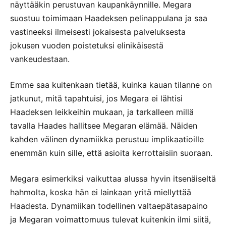
näyttääkin perustuvan kaupankäynnille. Megara
suostuu toimimaan Haadeksen pelinappulana ja saa
vastineeksi ilmeisesti jokaisesta palveluksesta
jokusen vuoden poistetuksi elinikäisestä
vankeudestaan.
Emme saa kuitenkaan tietää, kuinka kauan tilanne on
jatkunut, mitä tapahtuisi, jos Megara ei lähtisi
Haadeksen leikkeihin mukaan, ja tarkalleen millä
tavalla Haades hallitsee Megaran elämää. Näiden
kahden välinen dynamiikka perustuu implikaatioille
enemmän kuin sille, että asioita kerrottaisiin suoraan.
Megara esimerkiksi vaikuttaa alussa hyvin itsenäiseltä
hahmolta, koska hän ei lainkaan yritä miellyttää
Haadesta. Dynamiikan todellinen valtaepätasapaino
ja Megaran voimattomuus tulevat kuitenkin ilmi siitä,