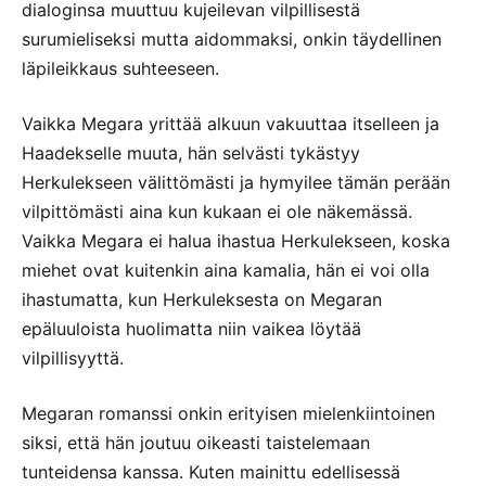
dialoginsa muuttuu kujeilevan vilpillisestä
surumieliseksi mutta aidommaksi, onkin täydellinen
läpileikkaus suhteeseen.
Vaikka Megara yrittää alkuun vakuuttaa itselleen ja
Haadekselle muuta, hän selvästi tykästyy
Herkulekseen välittömästi ja hymyilee tämän perään
vilpittömästi aina kun kukaan ei ole näkemässä.
Vaikka Megara ei halua ihastua Herkulekseen, koska
miehet ovat kuitenkin aina kamalia, hän ei voi olla
ihastumatta, kun Herkuleksesta on Megaran
epäluuloista huolimatta niin vaikea löytää
vilpillisyyttä.
Megaran romanssi onkin erityisen mielenkiintoinen
siksi, että hän joutuu oikeasti taistelemaan
tunteidensa kanssa. Kuten mainittu edellisessä