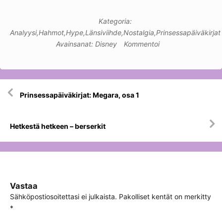
Kategoria:
Analyysi
,
Hahmot
,
Hype
,
Länsiviihde
,
Nostalgia
,
Prinsessapäiväkirjat
Avainsanat:
Disney
Kommentoi
Artikkelien
Prinsessapäiväkirjat: Megara, osa 1
selaus
Hetkestä hetkeen – berserkit
Vastaa
Sähköpostiosoitettasi ei julkaista.
Pakolliset kentät on merkitty
*