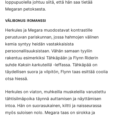
loppupuolella johtuu siitä, että hän saa tietää
Megaran petoksesta.
VÄLIBONUS: ROMANSSI
Herkules ja Megara muodostavat kontrastille
perustuvan pariskunnan, jossa hahmojen välinen
kemia syntyy heidän vastakkaisista
persoonallisuuksistaan. Vähän samaan tyyliin
rakentuu esimerkiksi Tähkäpään ja Flynn Riderin
suhde
Kaksin karkuteillä
-leffassa. Tähkäpää on
täydellisen suora ja vilpitön, Flynn taas esittää coolia
otsa hiessä.
Herkules on viaton, muhkeilla muskeleilla varustettu
tähtisilmäpoika täynnä auttamisen ja näyttämisen
intoa. Hän on suorasukainen, kiltti ja naisseurassa
myös suloisen nolo. Megara taas on sirokka ja