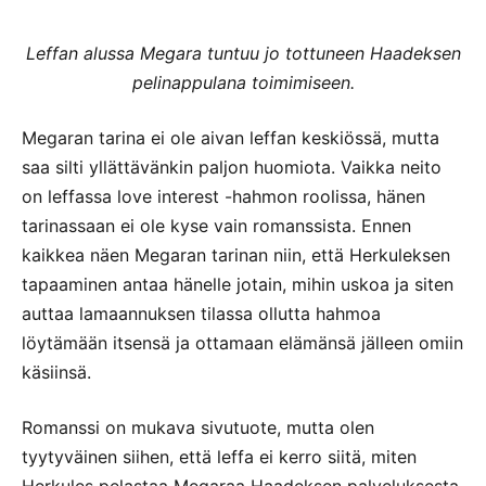
Leffan alussa Megara tuntuu jo tottuneen Haadeksen
pelinappulana toimimiseen.
Megaran tarina ei ole aivan leffan keskiössä, mutta
saa silti yllättävänkin paljon huomiota. Vaikka neito
on leffassa love interest -hahmon roolissa, hänen
tarinassaan ei ole kyse vain romanssista. Ennen
kaikkea näen Megaran tarinan niin, että Herkuleksen
tapaaminen antaa hänelle jotain, mihin uskoa ja siten
auttaa lamaannuksen tilassa ollutta hahmoa
löytämään itsensä ja ottamaan elämänsä jälleen omiin
käsiinsä.
Romanssi on mukava sivutuote, mutta olen
tyytyväinen siihen, että leffa ei kerro siitä, miten
Herkules pelastaa Megaraa Haadeksen palveluksesta