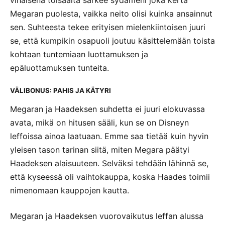
vihaisena toisaalta särkee sydämeni joka kerta
Megaran puolesta, vaikka neito olisi kuinka ansainnut
sen. Suhteesta tekee erityisen mielenkiintoisen juuri
se, että kumpikin osapuoli joutuu käsittelemään toista
kohtaan tuntemiaan luottamuksen ja
epäluottamuksen tunteita.
VÄLIBONUS: PAHIS JA KÄTYRI
Megaran ja Haadeksen suhdetta ei juuri elokuvassa
avata, mikä on hitusen sääli, kun se on Disneyn
leffoissa ainoa laatuaan. Emme saa tietää kuin hyvin
yleisen tason tarinan siitä, miten Megara päätyi
Haadeksen alaisuuteen. Selväksi tehdään lähinnä se,
että kyseessä oli vaihtokauppa, koska Haades toimii
nimenomaan kauppojen kautta.
Megaran ja Haadeksen vuorovaikutus leffan alussa