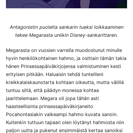
Antagonistin puolelta sankarin tueksi loikkaaminen
tekee Megarasta uniikin Disney-sankarittaren.
Megarasta on vuosien varrella muodostunut minulle
hyvin henkilökohtainen hahmo, ja osittain tämän takia
hänen Prinsessapäiväkirjojensa valmistuminen kesti
erityisen pitkään. Haluaisin tehdä tunteilleni
kreikkalaiskaunotarta kohtaan oikeutta, mutta välillä
tuntuu siltä, että päädyn monessa kohtaa
jaarittelemaan. Megara oli jopa tähän asti
haasteellisinta prinsessapäiväkirjaneito
Pocahontasiakin vaikeampi hahmo kuvata sanoin.
Kuitenkin tuttuun tapaan olen löytänyt hahmosta niin
paljon uutta ja pukenut ensimmäistä kertaa sanoiksi