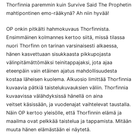
Thorfinnia paremmin kuin Survive Said The Prophetin
mahtipontinen emo-rääkynä? Ah niin hyvää!
OP onkin pitkälti hahmokuvaus Thorfinnista.
Ensimmäinen kolmannes kertoo siitä, missä tilassa
nuori Thorfinn on tarinan varsinaisesti alkaessa,
hänen kasvettuaan sisukkaasta pikkupojasta
välinpitämättömäksi teinitappajaksi, jota ajaa
eteenpäin vain etäinen ajatus mahdollisuudesta
kostaa läheisen kuolema. Alkuosio limittää Thorfinnia
kuvaavia pätkiä taistelukuvauksien väliin. Thorfinnia
kuvaavissa välähdyksissä hänellä on aina
veitset käsissään, ja vuodenajat vaihtelevat taustalla.
Näin OP kertoo yleisölle, että Thorfinnin elämä ja
maailma ovat pelkkää taistelua ja tappamista. Mitään
muuta hänen elämästään ei näytetä.