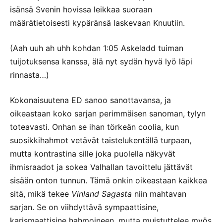
isänsä Svenin hovissa leikkaa suoraan
määrätietoisesti kypäränsä laskevaan Knuutiin.
(Aah uuh ah uhh kohdan 1:05 Askeladd tuiman
tuijotuksensa kanssa, älä nyt sydän hyvä lyö läpi
rinnasta…)
Kokonaisuutena ED sanoo sanottavansa, ja
oikeastaan koko sarjan perimmäisen sanoman, tylyn
toteavasti. Onhan se ihan törkeän coolia, kun
suosikkihahmot vetävät taistelukentällä turpaan,
mutta kontrastina sille joka puolella näkyvät
ihmisraadot ja sokea Valhallan tavoittelu jättävät
sisään onton tunnun. Tämä onkin oikeastaan kaikkea
sitä, mikä tekee
Vinland Sagasta
niin mahtavan
sarjan. Se on viihdyttävä sympaattisine,
karismaattisine hahmoineen, mutta muistuttelee myös