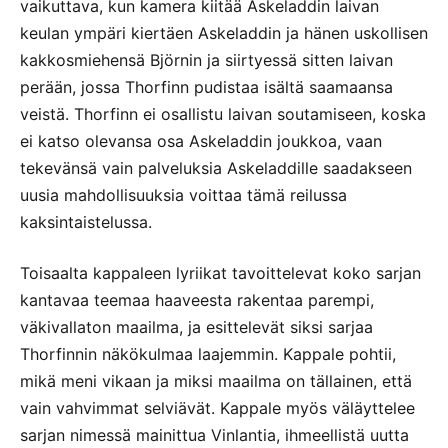
vaikuttava, kun kamera kiitää Askeladdin laivan
keulan ympäri kiertäen Askeladdin ja hänen uskollisen
kakkosmiehensä Björnin ja siirtyessä sitten laivan
perään, jossa Thorfinn pudistaa isältä saamaansa
veistä. Thorfinn ei osallistu laivan soutamiseen, koska
ei katso olevansa osa Askeladdin joukkoa, vaan
tekevänsä vain palveluksia Askeladdille saadakseen
uusia mahdollisuuksia voittaa tämä reilussa
kaksintaistelussa.
Toisaalta kappaleen lyriikat tavoittelevat koko sarjan
kantavaa teemaa haaveesta rakentaa parempi,
väkivallaton maailma, ja esittelevät siksi sarjaa
Thorfinnin näkökulmaa laajemmin. Kappale pohtii,
mikä meni vikaan ja miksi maailma on tällainen, että
vain vahvimmat selviävät. Kappale myös väläyttelee
sarjan nimessä mainittua Vinlantia, ihmeellistä uutta