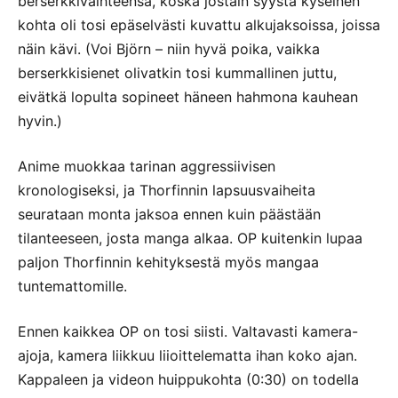
berserkkivaihteensa, koska jostain syystä kyseinen
kohta oli tosi epäselvästi kuvattu alkujaksoissa, joissa
näin kävi. (Voi Björn – niin hyvä poika, vaikka
berserkkisienet olivatkin tosi kummallinen juttu,
eivätkä lopulta sopineet häneen hahmona kauhean
hyvin.)
Anime muokkaa tarinan aggressiivisen
kronologiseksi, ja Thorfinnin lapsuusvaiheita
seurataan monta jaksoa ennen kuin päästään
tilanteeseen, josta manga alkaa. OP kuitenkin lupaa
paljon Thorfinnin kehityksestä myös mangaa
tuntemattomille.
Ennen kaikkea OP on tosi siisti. Valtavasti kamera-
ajoja, kamera liikkuu liioittelematta ihan koko ajan.
Kappaleen ja videon huippukohta (0:30) on todella