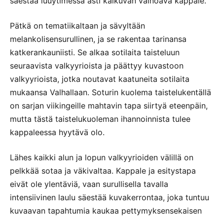
säestää luuytimessä asti kaikuvan vainoava kappale.
Pätkä on tematiikaltaan ja sävyltään
melankolisensurullinen, ja se rakentaa tarinansa
katkerankauniisti. Se alkaa sotilaita taisteluun
seuraavista valkyyrioista ja päättyy kuvastoon
valkyyrioista, jotka noutavat kaatuneita sotilaita
mukaansa Valhallaan. Soturin kuolema taistelukentällä
on sarjan viikingeille mahtavin tapa siirtyä eteenpäin,
mutta tästä taistelukuoleman ihannoinnista tulee
kappaleessa hyytävä olo.
Lähes kaikki alun ja lopun valkyyrioiden välillä on
pelkkää sotaa ja väkivaltaa. Kappale ja esitystapa
eivät ole ylentäviä, vaan surullisella tavalla
intensiivinen laulu säestää kuvakerrontaa, joka tuntuu
kuvaavan tapahtumia kaukaa pettymyksensekaisen