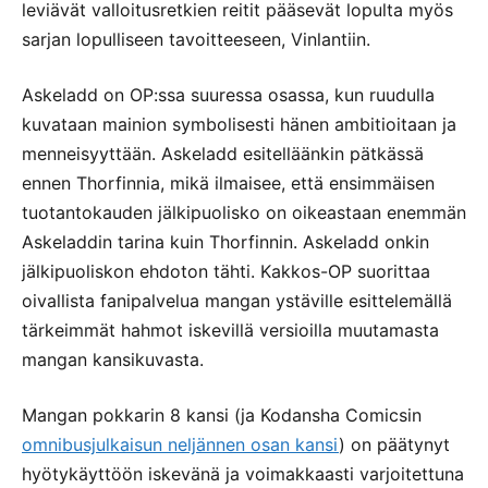
leviävät valloitusretkien reitit pääsevät lopulta myös
sarjan lopulliseen tavoitteeseen, Vinlantiin.
Askeladd on OP:ssa suuressa osassa, kun ruudulla
kuvataan mainion symbolisesti hänen ambitioitaan ja
menneisyyttään. Askeladd esitelläänkin pätkässä
ennen Thorfinnia, mikä ilmaisee, että ensimmäisen
tuotantokauden jälkipuolisko on oikeastaan enemmän
Askeladdin tarina kuin Thorfinnin. Askeladd onkin
jälkipuoliskon ehdoton tähti. Kakkos-OP suorittaa
oivallista fanipalvelua mangan ystäville esittelemällä
tärkeimmät hahmot iskevillä versioilla muutamasta
mangan kansikuvasta.
Mangan pokkarin 8 kansi (ja Kodansha Comicsin
omnibusjulkaisun neljännen osan kansi
) on päätynyt
hyötykäyttöön iskevänä ja voimakkaasti varjoitettuna