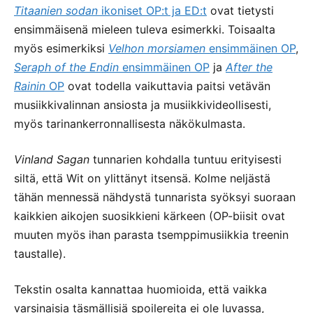
Titaanien sodan
ikoniset OP:t ja ED:t
ovat tietysti
ensimmäisenä mieleen tuleva esimerkki. Toisaalta
myös esimerkiksi
Velhon morsiamen
ensimmäinen OP
,
Seraph of the Endin
ensimmäinen OP
ja
After the
Rainin
OP
ovat todella vaikuttavia paitsi vetävän
musiikkivalinnan ansiosta ja musiikkivideollisesti,
myös tarinankerronnallisesta näkökulmasta.
Vinland Sagan
tunnarien kohdalla tuntuu erityisesti
siltä, että Wit on ylittänyt itsensä. Kolme neljästä
tähän mennessä nähdystä tunnarista syöksyi suoraan
kaikkien aikojen suosikkieni kärkeen (OP-biisit ovat
muuten myös ihan parasta tsemppimusiikkia treenin
taustalle).
Tekstin osalta kannattaa huomioida, että vaikka
varsinaisia täsmällisiä spoilereita ei ole luvassa,