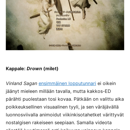
Kappale:
Drown
(milet)
Vinland Sagan
ensimmäinen lopputunnari
ei oikein
jäänyt mieleen millään tavalla, mutta kakkos-ED
pärähti puolestaan tosi kovaa. Pätkään on valittu aika
poikkeuksellinen visuaalinen tyyli, ja sen väräjävällä
luonnosviivalla animoidut viikinkisotahetket värittyvät
nostalgisen rakeiseen seepiaan. Samalla videota