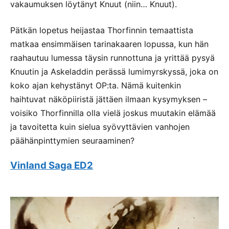
vakaumuksen löytänyt Knuut (niin… Knuut).
Pätkän lopetus heijastaa Thorfinnin temaattista
matkaa ensimmäisen tarinakaaren lopussa, kun hän
raahautuu lumessa täysin runnottuna ja yrittää pysyä
Knuutin ja Askeladdin perässä lumimyrskyssä, joka on
koko ajan kehystänyt OP:ta. Nämä kuitenkin
haihtuvat näköpiiristä jättäen ilmaan kysymyksen –
voisiko Thorfinnilla olla vielä joskus muutakin elämää
ja tavoitetta kuin sielua syövyttävien vanhojen
päähänpinttymien seuraaminen?
Vinland Saga ED2