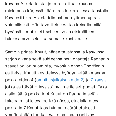
kuvana Askeladdista, joka roikottaa kruunua
miekkansa kärjessä käärmeen luikerrellessa taustalla.
Kuva esittelee Askeladdin hahmon ytimen upean
voimallisesti. Hän tavoittelee valtaa keinolla millä
hyvänsä – mutta ei itselleen, vaan etsimälleen,
tukensa arvoiseksi katsomalle kuninkaalle.
Samoin prinssi Knuut, hänen taustansa ja kasvunsa
sarjan aikana sekä suhteensa neuvonantaja Ragnariin
saavat paljon huomiota, myöskin ennen Thorfinnin
esittelyä. Knuutin esittelyssä hyödynnetään mangan
pokkareiden 4 (
omnibusjulkaisun nide 2
) ja
7 kansia
,
jotka esittävät prinssistä hyvin erilaiset puolet. Taka-
alalle jäävä pokkarin 4 Knuut on Ragnarin selän
takana piilotteleva herkkä nössö, etualalla oleva
pokkarin 7 Knuut taas tuiman määrätietoisesti
ympäristöään tarkkaileva, maailmaan pettynyt