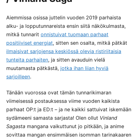
Aiemmissa osissa juttelin vuoden 2019 parhaista
alku- ja lopputunnareista ensin siitä näkökulmasta,
mitkä tunnarit
onnistuivat tuomaan parhaat
positiiviset energiat
, sitten sen osalta, mitkä pätkät
ilmaisivat sarjojensa keskiössä olevia ristiriitaisia
tunteita parhaiten
, ja sitten avauduin vielä
muutamasta pätkästä,
jotka ihan liian hyviä
sarjoilleen
.
Tänään vuorossa ovat tämän tunnarikimaran
viimeisessä postauksessa viime vuoden kaikista
parhaat OP:t ja ED:t – ja ne kaikki sattuivat iskemään
sydämeeni samasta sarjasta! Olen ollut
Vinland
Sagasta
mangana vaikuttunut jo pitkään, ja anime
sovittaa mangan ensimmäisen isomman tarinakaaren