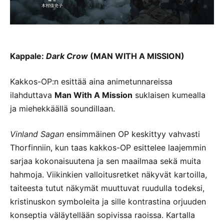
Kappale:
Dark Crow
(MAN WITH A MISSION)
Kakkos-OP:n esittää aina animetunnareissa
ilahduttava
Man With A Mission
suklaisen kumealla
ja miehekkäällä soundillaan.
Vinland Sagan
ensimmäinen OP keskittyy vahvasti
Thorfinniin, kun taas kakkos-OP esittelee laajemmin
sarjaa kokonaisuutena ja sen maailmaa sekä muita
hahmoja. Viikinkien valloitusretket näkyvät kartoilla,
taiteesta tutut näkymät muuttuvat ruudulla todeksi,
kristinuskon symboleita ja sille kontrastina orjuuden
konseptia väläytellään sopivissa raoissa. Kartalla