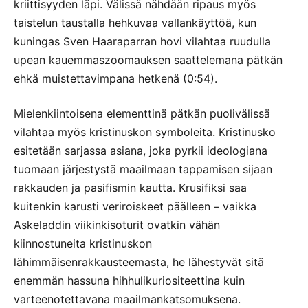
kriittisyyden läpi. Välissä nähdään ripaus myös
taistelun taustalla hehkuvaa vallankäyttöä, kun
kuningas Sven Haaraparran hovi vilahtaa ruudulla
upean kauemmaszoomauksen saattelemana pätkän
ehkä muistettavimpana hetkenä (0:54).
Mielenkiintoisena elementtinä pätkän puolivälissä
vilahtaa myös kristinuskon symboleita. Kristinusko
esitetään sarjassa asiana, joka pyrkii ideologiana
tuomaan järjestystä maailmaan tappamisen sijaan
rakkauden ja pasifismin kautta. Krusifiksi saa
kuitenkin karusti veriroiskeet päälleen
vaikka
–
Askeladdin viikinkisoturit ovatkin vähän
kiinnostuneita kristinuskon
lähimmäisenrakkausteemasta, he lähestyvät sitä
enemmän hassuna hihhulikuriositeettina kuin
varteenotettavana maailmankatsomuksena.