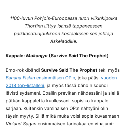
1100-luvun Pohjois-Euroopassa nuori viikinkipoika
Thorfinn liittyy isänsä tappaneeseen
palkkasoturijoukkoon kostaakseen sen johtaja
Askeladdille.
Kappale:
Mukanjyo
(Survive Said The Prophet)
Emo-rokkibändi
Survive Said The Prophet
teki myös
Banana Fishin
ensimmäisen OP:n
, joka pääsi
vuoden
2018 top-listalleni
, ja myös tässä bändin soundi
lävisti sydämeni. Epäilin previkan nähdessäni ja siellä
pätkän kappaletta kuullessani, sopisiko kappale
sarjaan. Kuitenkin varsinaisen OP:n nähtyäni olin
täysin myyty. Sillä mikä muka voisi sopia kuvaamaan
Vinland Sagan
ensimmäisen tarinakaaren vihajumi-