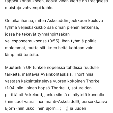
tappelukohtaukseen, koska vihan kierre on traagisesti
muistoja vahvempi kahle.
On aika ihanaa, miten Askeladdin joukkoon kuuluva
tyhmä veljeskaksikko saa oman pienen hetkensä,
jossa he tekevät tyhmänpirtsakan
veljesposeerauksensa (0:55). Ihan tyhmiä poikia
molemmat, mutta silti koen heitä kohtaan vain
lämpimiä tunteita.
Muutenkin OP tunkee nopeassa tahdissa ruudulle
tärkeitä, mahtavia Avainkohtauksia. Thorfinnia
vastaan kaksintaisteleva vuoren kokoinen Thorkell
(1:04; niin iloinen höpsö Thorkell!), sotureiden
piirittämä Askeladd, jonka silmiä ei näytetä kunnolla
(niin cool vaarallinen mahti-Askeladd!!), berserkkaava
Björn (niin uskollinen Björn!!! ;___;) ja uuden