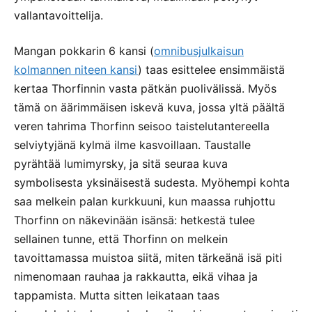
vallantavoittelija.
Mangan pokkarin 6 kansi (
omnibusjulkaisun
kolmannen niteen kansi
) taas esittelee ensimmäistä
kertaa Thorfinnin vasta pätkän puolivälissä. Myös
tämä on äärimmäisen iskevä kuva, jossa yltä päältä
veren tahrima Thorfinn seisoo taistelutantereella
selviytyjänä kylmä ilme kasvoillaan. Taustalle
pyrähtää lumimyrsky, ja sitä seuraa kuva
symbolisesta yksinäisestä sudesta. Myöhempi kohta
saa melkein palan kurkkuuni, kun maassa ruhjottu
Thorfinn on näkevinään isänsä: hetkestä tulee
sellainen tunne, että Thorfinn on melkein
tavoittamassa muistoa siitä, miten tärkeänä isä piti
nimenomaan rauhaa ja rakkautta, eikä vihaa ja
tappamista. Mutta sitten leikataan taas