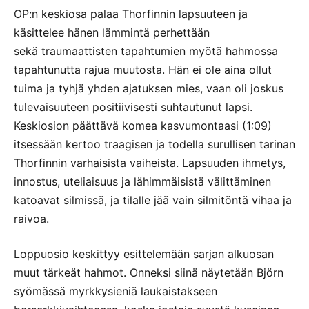
OP:n keskiosa palaa Thorfinnin lapsuuteen ja
käsittelee hänen lämmintä perhettään
sekä traumaattisten tapahtumien myötä hahmossa
tapahtunutta rajua muutosta. Hän ei ole aina ollut
tuima ja tyhjä yhden ajatuksen mies, vaan oli joskus
tulevaisuuteen positiivisesti suhtautunut lapsi.
Keskiosion päättävä komea kasvumontaasi (1:09)
itsessään kertoo traagisen ja todella surullisen tarinan
Thorfinnin varhaisista vaiheista. Lapsuuden ihmetys,
innostus, uteliaisuus ja lähimmäisistä välittäminen
katoavat silmissä, ja tilalle jää vain silmitöntä vihaa ja
raivoa.
Loppuosio keskittyy esittelemään sarjan alkuosan
muut tärkeät hahmot. Onneksi siinä näytetään Björn
syömässä myrkkysieniä laukaistakseen