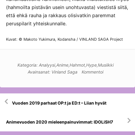
(hahmoilta pistävän usein unohtuvasta) viestistä siitä,
että ehkä rauha ja rakkaus olisivatkin paremmat
peruspilarit yhteiskunnalle.
Kuvat: © Makoto Yukimura, Kodansha / VINLAND SAGA Project
Kategoria:
Analyysi
,
Anime
,
Hahmot
,
Hype
,
Musiikki
Avainsanat:
Vinland Saga
Kommentoi
Artikkelien
Vuoden 2019 parhaat OP:t ja ED:t – Liian hyvät
selaus
Animevuoden 2020 mieleenpainuvimmat: IDOLiSH7