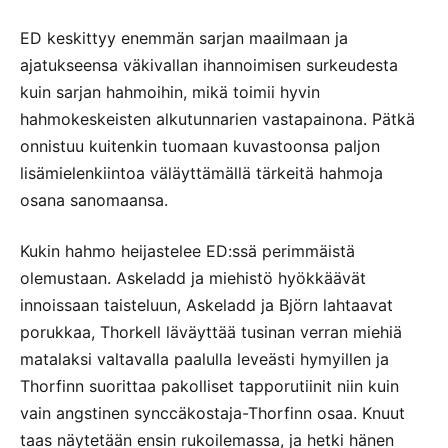
ED keskittyy enemmän sarjan maailmaan ja
ajatukseensa väkivallan ihannoimisen surkeudesta
kuin sarjan hahmoihin, mikä toimii hyvin
hahmokeskeisten alkutunnarien vastapainona. Pätkä
onnistuu kuitenkin tuomaan kuvastoonsa paljon
lisämielenkiintoa väläyttämällä tärkeitä hahmoja
osana sanomaansa.
Kukin hahmo heijastelee ED:ssä perimmäistä
olemustaan. Askeladd ja miehistö hyökkäävät
innoissaan taisteluun, Askeladd ja Björn lahtaavat
porukkaa, Thorkell läväyttää tusinan verran miehiä
matalaksi valtavalla paalulla leveästi hymyillen ja
Thorfinn suorittaa pakolliset tapporutiinit niin kuin
vain angstinen synccäkostaja-Thorfinn osaa. Knuut
taas näytetään ensin rukoilemassa, ja hetki hänen