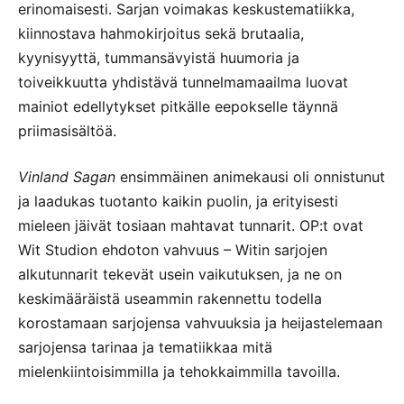
erinomaisesti. Sarjan voimakas keskustematiikka,
kiinnostava hahmokirjoitus sekä brutaalia,
kyynisyyttä, tummansävyistä huumoria ja
toiveikkuutta yhdistävä tunnelmamaailma luovat
mainiot edellytykset pitkälle eepokselle täynnä
priimasisältöä.
Vinland Sagan
ensimmäinen animekausi oli onnistunut
ja laadukas tuotanto kaikin puolin, ja erityisesti
mieleen jäivät tosiaan mahtavat tunnarit. OP:t ovat
Wit Studion ehdoton vahvuus – Witin sarjojen
alkutunnarit tekevät usein vaikutuksen, ja ne on
keskimääräistä useammin rakennettu todella
korostamaan sarjojensa vahvuuksia ja heijastelemaan
sarjojensa tarinaa ja tematiikkaa mitä
mielenkiintoisimmilla ja tehokkaimmilla tavoilla.