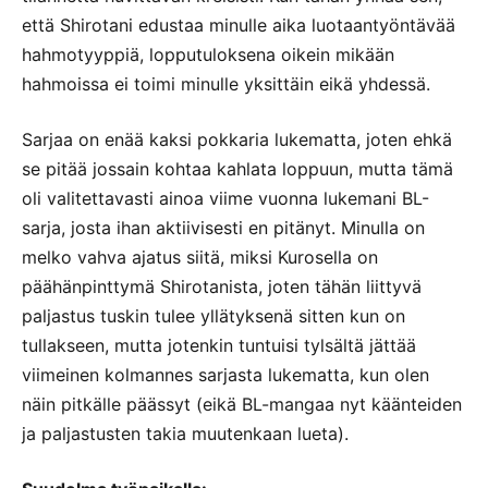
että Shirotani edustaa minulle aika luotaantyöntävää
hahmotyyppiä, lopputuloksena oikein mikään
hahmoissa ei toimi minulle yksittäin eikä yhdessä.
Sarjaa on enää kaksi pokkaria lukematta, joten ehkä
se pitää jossain kohtaa kahlata loppuun, mutta tämä
oli valitettavasti ainoa viime vuonna lukemani BL-
sarja, josta ihan aktiivisesti en pitänyt. Minulla on
melko vahva ajatus siitä, miksi Kurosella on
päähänpinttymä Shirotanista, joten tähän liittyvä
paljastus tuskin tulee yllätyksenä sitten kun on
tullakseen, mutta jotenkin tuntuisi tylsältä jättää
viimeinen kolmannes sarjasta lukematta, kun olen
näin pitkälle päässyt (eikä BL-mangaa nyt käänteiden
ja paljastusten takia muutenkaan lueta).