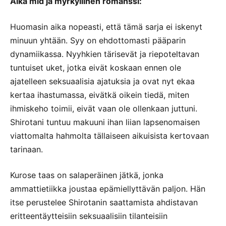
Aika mid ja myrkyllinen romanssi:
Huomasin aika nopeasti, että tämä sarja ei iskenyt
minuun yhtään. Syy on ehdottomasti pääparin
dynamiikassa. Nyyhkien tärisevät ja riepoteltavan
tuntuiset uket, jotka eivät koskaan ennen ole
ajatelleen seksuaalisia ajatuksia ja ovat nyt ekaa
kertaa ihastumassa, eivätkä oikein tiedä, miten
ihmiskeho toimii, eivät vaan ole ollenkaan juttuni.
Shirotani tuntuu makuuni ihan liian lapsenomaisen
viattomalta hahmolta tällaiseen aikuisista kertovaan
tarinaan.
Kurose taas on salaperäinen jätkä, jonka
ammattietiikka joustaa epämiellyttävän paljon. Hän
itse perustelee Shirotanin saattamista ahdistavan
eritteentäytteisiin seksuaalisiin tilanteisiin