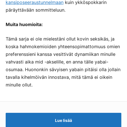
kansiposeeraustunnelmaan
kuin ykköspokkarin
päräyttävään sommitteluun.
Muita huomioita:
Tämä sarja ei ole mielestäni ollut kovin seksikäs, ja
koska hahmokemioiden yhteensopimattomuus omien
preferenssieni kanssa vesittivät dynamiikan minulle
vahvasti aika mid -akselille, en anna tälle yabai-
osumaa. Huononkin sävyisen yabain pitäisi olla jollain
tavalla kihelmöivän innostava, mitä tämä ei oikein
minulle ollut.
Lue lisää