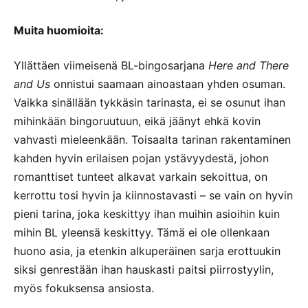
Muita huomioita:
Yllättäen viimeisenä BL-bingosarjana
Here and There
and Us
onnistui saamaan ainoastaan yhden osuman.
Vaikka sinällään tykkäsin tarinasta, ei se osunut ihan
mihinkään bingoruutuun, eikä jäänyt ehkä kovin
vahvasti mieleenkään. Toisaalta tarinan rakentaminen
kahden hyvin erilaisen pojan ystävyydestä, johon
romanttiset tunteet alkavat varkain sekoittua, on
kerrottu tosi hyvin ja kiinnostavasti – se vain on hyvin
pieni tarina, joka keskittyy ihan muihin asioihin kuin
mihin BL yleensä keskittyy. Tämä ei ole ollenkaan
huono asia, ja etenkin alkuperäinen sarja erottuukin
siksi genrestään ihan hauskasti paitsi piirrostyylin,
myös fokuksensa ansiosta.