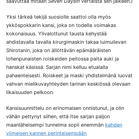
saavuttaa mitään
Seven Daysin
vertaista sen jälkeen.)
Yksi tärkeä tekijä suosiolle saattoi olla myös
ykköspokkarin kansi, joka on todella voimakas
kokonaisuus. Ylivalottunut tausta kehystää
ahdistavalla tavalla kirurgimaskin takaa luimuilevan
Shirotanin, joka on ällöttävän epämääräisten
lohenpunaisten roiskeiden peitossa paita auki ja
hanskat käsissä. Sarjan nimi kelluu etualalla
pahaenteisesti. Roiskeet ja maski yhdistelmänä luovat
vahvan mielikuvayhteyden tarinan keskiössä olevaan
likaisuuden pelkoon.
Kansisuunnittelu on erinomaisen onnistunut, ja olin
vähän pettynyt siihen, että itse sarjan paljon
maanläheisempi tunnelma sopii enemmän
kahden
viimeisen kannen perinteisempään