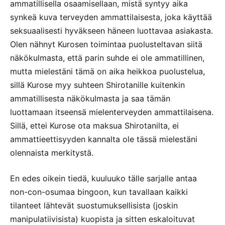
ammatillisella osaamisellaan, mistä syntyy aika
synkeä kuva terveyden ammattilaisesta, joka käyttää
seksuaalisesti hyväkseen häneen luottavaa asiakasta.
Olen nähnyt Kurosen toimintaa puolusteltavan siitä
näkökulmasta, että parin suhde ei ole ammatillinen,
mutta mielestäni tämä on aika heikkoa puolustelua,
sillä Kurose myy suhteen Shirotanille kuitenkin
ammatillisesta näkökulmasta ja saa tämän
luottamaan itseensä mielenterveyden ammattilaisena.
Sillä, ettei Kurose ota maksua Shirotanilta, ei
ammattieettisyyden kannalta ole tässä mielestäni
olennaista merkitystä.
En edes oikein tiedä, kuuluuko tälle sarjalle antaa
non-con-osumaa bingoon, kun tavallaan kaikki
tilanteet lähtevät suostumuksellisista (joskin
manipulatiivisista) kuopista ja sitten eskaloituvat