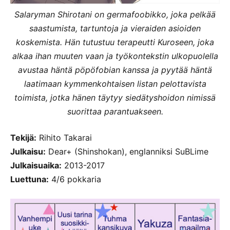
Salaryman Shirotani on germafoobikko, joka pelkää
saastumista, tartuntoja ja vieraiden asioiden
koskemista. Hän tutustuu terapeutti Kuroseen, joka
alkaa ihan muuten vaan ja työkontekstin ulkopuolella
avustaa häntä pöpöfobian kanssa ja pyytää häntä
laatimaan kymmenkohtaisen listan pelottavista
toimista, jotka hänen täytyy siedätyshoidon nimissä
suorittaa parantuakseen.
Tekijä:
Rihito Takarai
Julkaisu:
Dear+ (Shinshokan), englanniksi SuBLime
Julkaisuaika:
2013-2017
Luettuna:
4/6 pokkaria