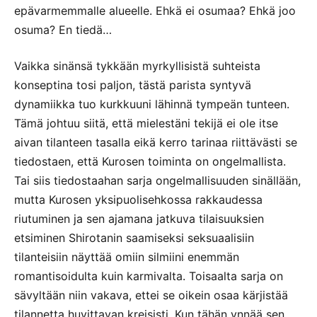
epävarmemmalle alueelle. Ehkä ei osumaa? Ehkä joo
osuma? En tiedä…
Vaikka sinänsä tykkään myrkyllisistä suhteista
konseptina tosi paljon, tästä parista syntyvä
dynamiikka tuo kurkkuuni lähinnä tympeän tunteen.
Tämä johtuu siitä, että mielestäni tekijä ei ole itse
aivan tilanteen tasalla eikä kerro tarinaa riittävästi se
tiedostaen, että Kurosen toiminta on ongelmallista.
Tai siis tiedostaahan sarja ongelmallisuuden sinällään,
mutta Kurosen yksipuolisehkossa rakkaudessa
riutuminen ja sen ajamana jatkuva tilaisuuksien
etsiminen Shirotanin saamiseksi seksuaalisiin
tilanteisiin näyttää omiin silmiini enemmän
romantisoidulta kuin karmivalta. Toisaalta sarja on
sävyltään niin vakava, ettei se oikein osaa kärjistää
tilannetta huvittavan kreisisti. Kun tähän ynnää sen,