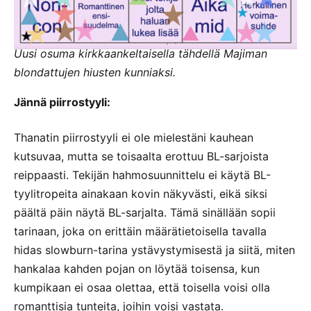
Uusi osuma kirkkaankeltaisella tähdellä Majiman
blondattujen hiusten kunniaksi.
Jännä piirrostyyli:
Thanatin piirrostyyli ei ole mielestäni kauhean
kutsuvaa, mutta se toisaalta erottuu BL-sarjoista
reippaasti. Tekijän hahmosuunnittelu ei käytä BL-
tyylitropeita ainakaan kovin näkyvästi, eikä siksi
päältä päin näytä BL-sarjalta. Tämä sinällään sopii
tarinaan, joka on erittäin määrätietoisella tavalla
hidas slowburn-tarina ystävystymisestä ja siitä, miten
hankalaa kahden pojan on löytää toisensa, kun
kumpikaan ei osaa olettaa, että toisella voisi olla
romanttisia tunteita, joihin voisi vastata.