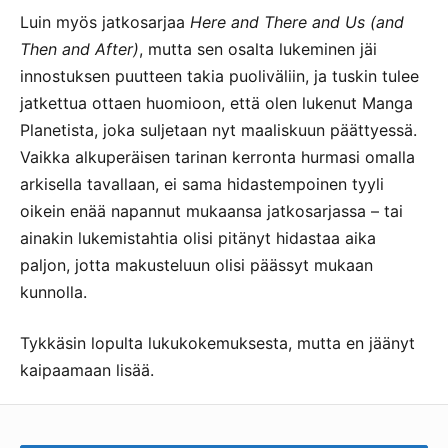
Luin myös jatkosarjaa
Here and There and Us (and
Then and After)
, mutta sen osalta lukeminen jäi
innostuksen puutteen takia puoliväliin, ja tuskin tulee
jatkettua ottaen huomioon, että olen lukenut Manga
Planetista, joka suljetaan nyt maaliskuun päättyessä.
Vaikka alkuperäisen tarinan kerronta hurmasi omalla
arkisella tavallaan, ei sama hidastempoinen tyyli
oikein enää napannut mukaansa jatkosarjassa – tai
ainakin lukemistahtia olisi pitänyt hidastaa aika
paljon, jotta makusteluun olisi päässyt mukaan
kunnolla.
Tykkäsin lopulta lukukokemuksesta, mutta en jäänyt
kaipaamaan lisää.