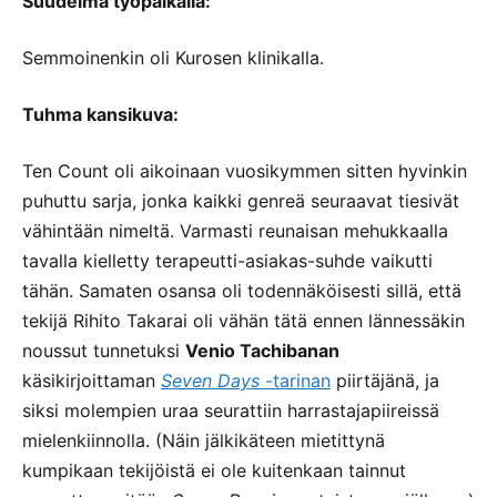
Suudelma työpaikalla:
Semmoinenkin oli Kurosen klinikalla.
Tuhma kansikuva:
Ten Count oli aikoinaan vuosikymmen sitten hyvinkin
puhuttu sarja, jonka kaikki genreä seuraavat tiesivät
vähintään nimeltä. Varmasti reunaisan mehukkaalla
tavalla kielletty terapeutti-asiakas-suhde vaikutti
tähän. Samaten osansa oli todennäköisesti sillä, että
tekijä Rihito Takarai oli vähän tätä ennen lännessäkin
noussut tunnetuksi
Venio Tachibanan
käsikirjoittaman
Seven Days
-tarinan
piirtäjänä, ja
siksi molempien uraa seurattiin harrastajapiireissä
mielenkiinnolla. (Näin jälkikäteen mietittynä
kumpikaan tekijöistä ei ole kuitenkaan tainnut