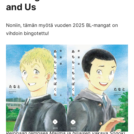
and Us
Noniin, tämän myötä vuoden 2025 BL-mangat on
vihdoin bingotettu!
Reippaan rempseä Majima ja
hiljaisen vakava Sonoki