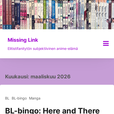
Siirry
sisältöön
Missing Link
Elitistifanitytön subjektiivinen anime-elämä
Kuukausi:
maaliskuu 2026
BL
BL-bingo
Manga
BL-bingo: Here and There