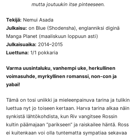
mutta joutuukin itse pinteeseen.
Tekijä:
Nemui Asada
Julkaisu:
on Blue (Shodensha), englanniksi diginä
Manga Planet (maaliskuun loppuun asti)
Julkaisuaika:
2014–2015
Luettuna:
1/1 pokkaria
Varma uusintaluku, vanhempi uke, herkullinen
voimasuhde, myrkyllinen romanssi, non-con ja
yabai!
Tämä on tosi uniikki ja mieleenpainuva tarina ja tulikin
luettua nyt jo toiseen kertaan. Harva tarina alkaa näin
synkistä lähtökohdista, kun Riv vangitsee Rossin
kultin päämajaan ”parikseen” ja raiskailee häntä. Ross
ei kuitenkaan voi olla tuntematta sympatiaa sekavaa