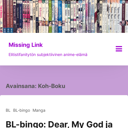
Siirry
sisältöön
Missing Link
Elitistifanitytön subjektiivinen anime-elämä
Avainsana:
Koh-Boku
BL
BL-bingo
Manga
BL-bingo: Dear, My God ja