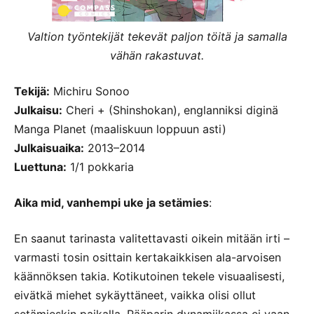
Valtion työntekijät tekevät paljon töitä ja samalla
vähän rakastuvat.
Tekijä:
Michiru Sonoo
Julkaisu:
Cheri + (Shinshokan), englanniksi diginä
Manga Planet (maaliskuun loppuun asti)
Julkaisuaika:
2013–2014
Luettuna:
1/1 pokkaria
Aika mid, vanhempi uke ja setämies
:
En saanut tarinasta valitettavasti oikein mitään irti –
varmasti tosin osittain kertakaikkisen ala-arvoisen
käännöksen takia. Kotikutoinen tekele visuaalisesti,
eivätkä miehet sykäyttäneet, vaikka olisi ollut
setämieskin paikalla. Pääparin dynamiikassa ei vaan