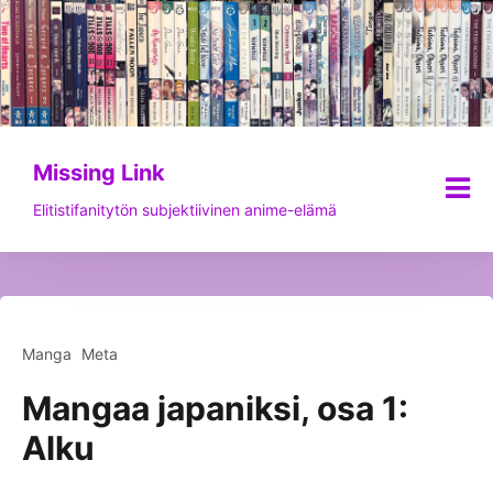
Siirry
sisältöön
Missing Link
Elitistifanitytön subjektiivinen anime-elämä
Manga
Meta
Mangaa japaniksi, osa 1:
Alku