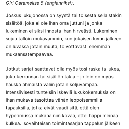
Girl Caramelise 5 (englanniksi)
.
Joskus lukujonossa on syystä tai toisesta sellaistakin
sisältöä, joka ei ole ihan oma juttuni ja jonka
lukeminen ei siksi innosta ihan hirveästi. Lukeminen
sujuu tällöin mukavammin, kun jokaisen luvun jälkeen
on luvassa jotain muuta, toivottavasti enemmän
mukaansatempaavaa.
Jotkut sarjat saattavat olla myös tosi raskaita lukea,
joko kerronnan tai sisällön takia – jolloin on myös
hauska ahmaista väliin jotain soljuvampaa.
Intensiivisesti tunteisiin iskeviä lukukokemuksia on
ihan mukava tasoittaa vähän leppoisemmilla
tapauksilla, jotka eivät vaadi sitä, että olen
hyperimussa mukana niin kovaa, ettei happi meinaa
kulkea. Isovaihteisen toimintasarjan tappelun jälkeen