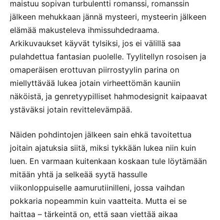
maistuu sopivan turbulentti romanssi, romanssin
jälkeen mehukkaan jännä mysteeri, mysteerin jälkeen
elämää makusteleva ihmissuhdedraama.
Arkikuvaukset käyvät tylsiksi, jos ei välillä saa
pulahdettua fantasian puolelle. Tyylitellyn rosoisen ja
omaperäisen erottuvan piirrostyylin parina on
miellyttävää lukea jotain virheettömän kauniin
näköistä, ja genretyypilliset hahmodesignit kaipaavat
ystäväksi jotain revittelevämpää.
Näiden pohdintojen jälkeen sain ehkä tavoitettua
joitain ajatuksia siitä, miksi tykkään lukea niin kuin
luen. En varmaan kuitenkaan koskaan tule löytämään
mitään yhtä ja selkeää syytä hassulle
viikonloppuiselle aamurutiinilleni, jossa vaihdan
pokkaria nopeammin kuin vaatteita. Mutta ei se
haittaa – tärkeintä on, että saan viettää aikaa