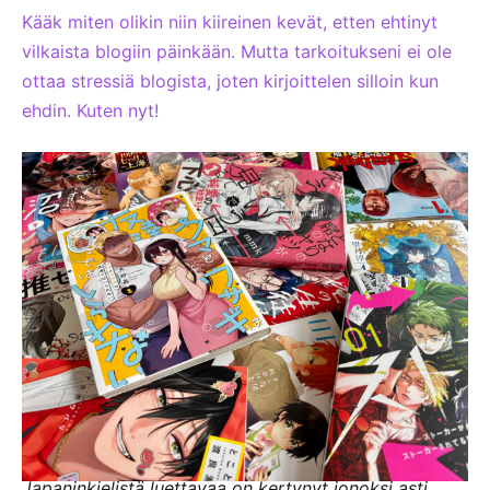
Kääk miten olikin niin kiireinen kevät, etten ehtinyt
vilkaista blogiin päinkään. Mutta tarkoitukseni ei ole
ottaa stressiä blogista, joten kirjoittelen silloin kun
ehdin. Kuten nyt!
Japaninkielistä luettavaa on kertynyt jonoksi asti.