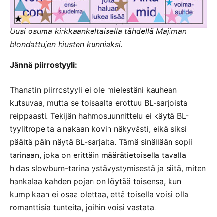
Uusi osuma kirkkaankeltaisella tähdellä Majiman
blondattujen hiusten kunniaksi.
Jännä piirrostyyli:
Thanatin piirrostyyli ei ole mielestäni kauhean
kutsuvaa, mutta se toisaalta erottuu BL-sarjoista
reippaasti. Tekijän hahmosuunnittelu ei käytä BL-
tyylitropeita ainakaan kovin näkyvästi, eikä siksi
päältä päin näytä BL-sarjalta. Tämä sinällään sopii
tarinaan, joka on erittäin määrätietoisella tavalla
hidas slowburn-tarina ystävystymisestä ja siitä, miten
hankalaa kahden pojan on löytää toisensa, kun
kumpikaan ei osaa olettaa, että toisella voisi olla
romanttisia tunteita, joihin voisi vastata.