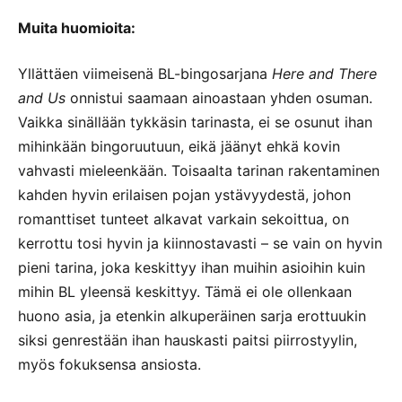
Muita huomioita:
Yllättäen viimeisenä BL-bingosarjana
Here and There
and Us
onnistui saamaan ainoastaan yhden osuman.
Vaikka sinällään tykkäsin tarinasta, ei se osunut ihan
mihinkään bingoruutuun, eikä jäänyt ehkä kovin
vahvasti mieleenkään. Toisaalta tarinan rakentaminen
kahden hyvin erilaisen pojan ystävyydestä, johon
romanttiset tunteet alkavat varkain sekoittua, on
kerrottu tosi hyvin ja kiinnostavasti – se vain on hyvin
pieni tarina, joka keskittyy ihan muihin asioihin kuin
mihin BL yleensä keskittyy. Tämä ei ole ollenkaan
huono asia, ja etenkin alkuperäinen sarja erottuukin
siksi genrestään ihan hauskasti paitsi piirrostyylin,
myös fokuksensa ansiosta.