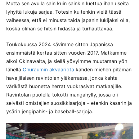
Mutta sen avulla sain kuin sainkin luettua ihan useita
lyhyitä lukuja sarjaa. Totesin kuitenkin vielä tässä
vaiheessa, että ei minusta taida japanin lukijaksi olla,
koska olihan se hitsin hidasta ja turhauttavaa.
Toukokuussa 2024 kävimme sitten Japanissa
ensimmäistä kertaa sitten vuoden 2017. Matkamme
alkoi Okinawalta, ja siellä yövyimme muutaman yön
lähellä
Churaumin akvaariota
kahden miehen pitämän
havaijilaisen ravintolan yläkerrassa, jonka kahta
värikästä huonetta herrat vuokrasivat matkaajille.
Ravintolan puolella tökötti mangahylly, jossa oli
selvästi omistajien suosikkisarjoja – etenkin kasarin ja
ysärin jengipahis- ja baseball-sarjoja.