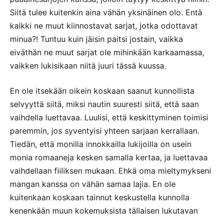
Siitä tulee kuitenkin aina vähän yksinäinen olo. Entä
kaikki ne muut kiinnostavat sarjat, jotka odottavat
minua?! Tuntuu kuin jäisin paitsi jostain, vaikka
eiväthän ne muut sarjat ole mihinkään karkaamassa,
vaikken lukisikaan niitä juuri tässä kuussa.
En ole itsekään oikein koskaan saanut kunnollista
selvyyttä siitä, miksi nautin suuresti siitä, että saan
vaihdella luettavaa. Luulisi, että keskittyminen toimisi
paremmin, jos syventyisi yhteen sarjaan kerrallaan.
Tiedän, että monilla innokkailla lukijoilla on usein
monia romaaneja kesken samalla kertaa, ja luettavaa
vaihdellaan fiiliksen mukaan. Ehkä oma mieltymykseni
mangan kanssa on vähän samaa lajia. En ole
kuitenkaan koskaan tainnut keskustella kunnolla
kenenkään muun kokemuksista tällaisen lukutavan