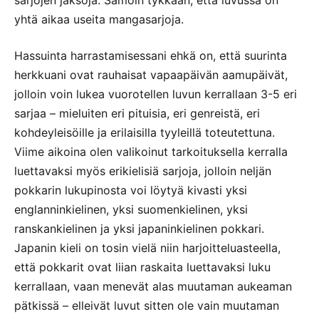
yhtä aikaa useita mangasarjoja.
Hassuinta harrastamisessani ehkä on, että suurinta
herkkuani ovat rauhaisat vapaapäivän aamupäivät,
jolloin voin lukea vuorotellen luvun kerrallaan 3-5 eri
sarjaa – mieluiten eri pituisia, eri genreistä, eri
kohdeyleisöille ja erilaisilla tyyleillä toteutettuna.
Viime aikoina olen valikoinut tarkoituksella kerralla
luettavaksi myös erikielisiä sarjoja, jolloin neljän
pokkarin lukupinosta voi löytyä kivasti yksi
englanninkielinen, yksi suomenkielinen, yksi
ranskankielinen ja yksi japaninkielinen pokkari.
Japanin kieli on tosin vielä niin harjoitteluasteella,
että pokkarit ovat liian raskaita luettavaksi luku
kerrallaan, vaan menevät alas muutaman aukeaman
pätkissä – elleivät luvut sitten ole vain muutaman