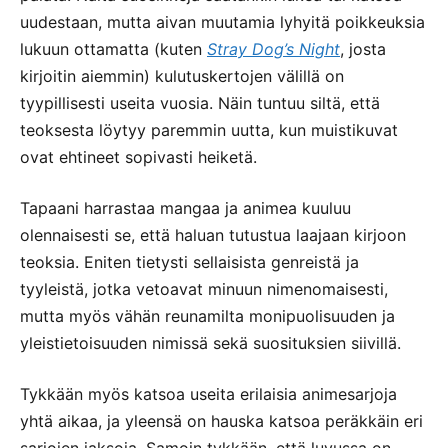
uudestaan, mutta aivan muutamia lyhyitä poikkeuksia
lukuun ottamatta (kuten
Stray Dog’s Night
, josta
kirjoitin aiemmin) kulutuskertojen välillä on
tyypillisesti useita vuosia. Näin tuntuu siltä, että
teoksesta löytyy paremmin uutta, kun muistikuvat
ovat ehtineet sopivasti heiketä.
Tapaani harrastaa mangaa ja animea kuuluu
olennaisesti se, että haluan tutustua laajaan kirjoon
teoksia. Eniten tietysti sellaisista genreistä ja
tyyleistä, jotka vetoavat minuun nimenomaisesti,
mutta myös vähän reunamilta monipuolisuuden ja
yleistietoisuuden nimissä sekä suosituksien siivillä.
Tykkään myös katsoa useita erilaisia animesarjoja
yhtä aikaa, ja yleensä on hauska katsoa peräkkäin eri
sarjojen jaksoja. Samoin tykkään, että luvussa on