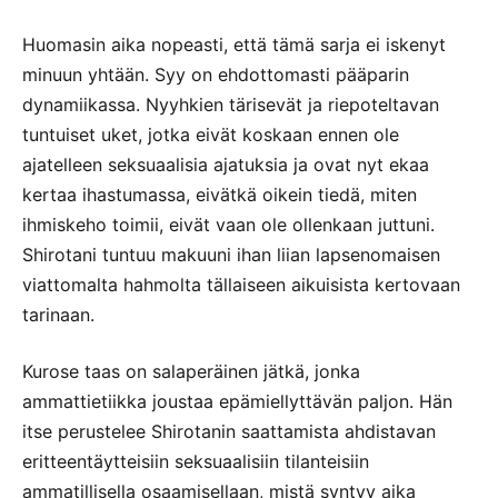
Huomasin aika nopeasti, että tämä sarja ei iskenyt
minuun yhtään. Syy on ehdottomasti pääparin
dynamiikassa. Nyyhkien tärisevät ja riepoteltavan
tuntuiset uket, jotka eivät koskaan ennen ole
ajatelleen seksuaalisia ajatuksia ja ovat nyt ekaa
kertaa ihastumassa, eivätkä oikein tiedä, miten
ihmiskeho toimii, eivät vaan ole ollenkaan juttuni.
Shirotani tuntuu makuuni ihan liian lapsenomaisen
viattomalta hahmolta tällaiseen aikuisista kertovaan
tarinaan.
Kurose taas on salaperäinen jätkä, jonka
ammattietiikka joustaa epämiellyttävän paljon. Hän
itse perustelee Shirotanin saattamista ahdistavan
eritteentäytteisiin seksuaalisiin tilanteisiin
ammatillisella osaamisellaan, mistä syntyy aika