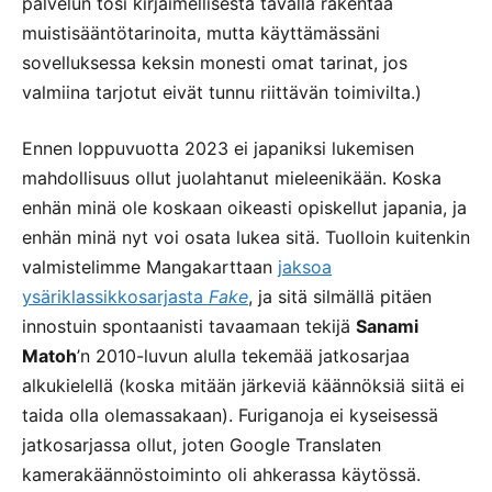
palvelun tosi kirjaimellisesta tavalla rakentaa
muistisääntötarinoita, mutta käyttämässäni
sovelluksessa keksin monesti omat tarinat, jos
valmiina tarjotut eivät tunnu riittävän toimivilta.)
Ennen loppuvuotta 2023 ei japaniksi lukemisen
mahdollisuus ollut juolahtanut mieleenikään. Koska
enhän minä ole koskaan oikeasti opiskellut japania, ja
enhän minä nyt voi osata lukea sitä. Tuolloin kuitenkin
valmistelimme Mangakarttaan
jaksoa
ysäriklassikkosarjasta
Fake
, ja sitä silmällä pitäen
innostuin spontaanisti tavaamaan tekijä
Sanami
Matoh
’n 2010-luvun alulla tekemää jatkosarjaa
alkukielellä (koska mitään järkeviä käännöksiä siitä ei
taida olla olemassakaan). Furiganoja ei kyseisessä
jatkosarjassa ollut, joten Google Translaten
kamerakäännöstoiminto oli ahkerassa käytössä.