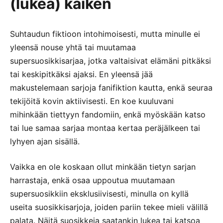
(lukea) kaiken
Suhtaudun fiktioon intohimoisesti, mutta minulle ei
yleensä nouse yhtä tai muutamaa
supersuosikkisarjaa, jotka valtaisivat elämäni pitkäksi
tai keskipitkäksi ajaksi. En yleensä jää
makustelemaan sarjoja fanifiktion kautta, enkä seuraa
tekijöitä kovin aktiivisesti. En koe kuuluvani
mihinkään tiettyyn fandomiin, enkä myöskään katso
tai lue samaa sarjaa montaa kertaa peräjälkeen tai
lyhyen ajan sisällä.
Vaikka en ole koskaan ollut minkään tietyn sarjan
harrastaja, enkä osaa uppoutua muutamaan
supersuosikkiin eksklusiivisesti, minulla on kyllä
useita suosikkisarjoja, joiden pariin tekee mieli välillä
palata. Näitä suosikkeja saatankin lukea tai katsoa