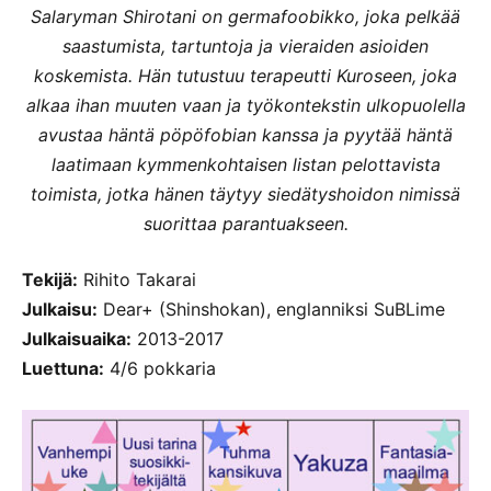
Salaryman Shirotani on germafoobikko, joka pelkää
saastumista, tartuntoja ja vieraiden asioiden
koskemista. Hän tutustuu terapeutti Kuroseen, joka
alkaa ihan muuten vaan ja työkontekstin ulkopuolella
avustaa häntä pöpöfobian kanssa ja pyytää häntä
laatimaan kymmenkohtaisen listan pelottavista
toimista, jotka hänen täytyy siedätyshoidon nimissä
suorittaa parantuakseen.
Tekijä:
Rihito Takarai
Julkaisu:
Dear+ (Shinshokan), englanniksi SuBLime
Julkaisuaika:
2013-2017
Luettuna:
4/6 pokkaria