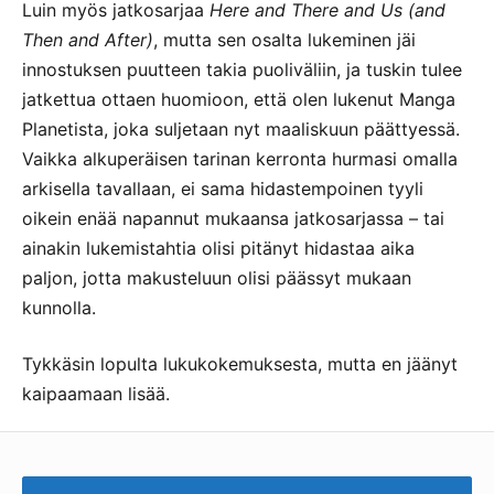
Luin myös jatkosarjaa
Here and There and Us (and
Then and After)
, mutta sen osalta lukeminen jäi
innostuksen puutteen takia puoliväliin, ja tuskin tulee
jatkettua ottaen huomioon, että olen lukenut Manga
Planetista, joka suljetaan nyt maaliskuun päättyessä.
Vaikka alkuperäisen tarinan kerronta hurmasi omalla
arkisella tavallaan, ei sama hidastempoinen tyyli
oikein enää napannut mukaansa jatkosarjassa – tai
ainakin lukemistahtia olisi pitänyt hidastaa aika
paljon, jotta makusteluun olisi päässyt mukaan
kunnolla.
Tykkäsin lopulta lukukokemuksesta, mutta en jäänyt
kaipaamaan lisää.