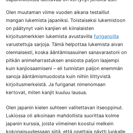
Olen muutaman viime vuoden aikana testaillut
mangan lukemista japaniksi. Toistaiseksi lukemistoon
on päätynyt vain kanjien eli kiinalaisten
kirjoitusmerkkien lukemista avustavilla
furiganoilla
varustettuja sarjoja. Tämä helpottaa lukemista aivan
olennaisesti, koska ääntämisasuinen sanavarastoni on
pitkän animeharrastuksen ansiosta paljon laajempi
kuin kanjiosaamiseni – eli tunnistan paljon enemmän
sanoja ääntämismuodosta kuin niihin liittyvistä
kirjoitusmerkeistä. Ja furiganat nimenomaan
kertovat, miten kanjit kuuluu lausua.
Olen japanin kielen suhteen valitettavan itseoppinut.
Lukiossa oli aikoinaan mahdollista suorittaa kolme
japanin kurssia, joista viimeinen koostui melkein
kokonaisuudessaan siitä, että opettaja näytti luokalle