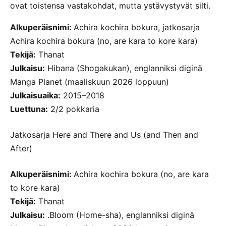
ovat toistensa vastakohdat, mutta ystävystyvät silti.
Alkuperäisnimi:
Achira kochira bokura, jatkosarja
Achira kochira bokura (no, are kara to kore kara)
Tekijä:
Thanat
Julkaisu:
Hibana (Shogakukan), englanniksi diginä
Manga Planet (maaliskuun 2026 loppuun)
Julkaisuaika:
2015–2018
Luettuna:
2/2 pokkaria
Jatkosarja Here and There and Us (and Then and
After)
Alkuperäisnimi:
Achira kochira bokura (no, are kara
to kore kara)
Tekijä:
Thanat
Julkaisu:
.Bloom (Home-sha), englanniksi diginä