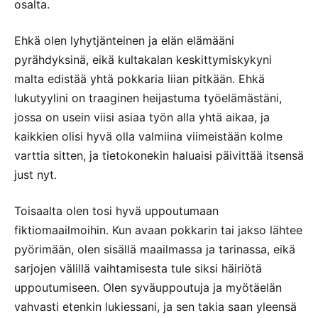
osalta.
Ehkä olen lyhytjänteinen ja elän elämääni
pyrähdyksinä, eikä kultakalan keskittymiskykyni
malta edistää yhtä pokkaria liian pitkään. Ehkä
lukutyylini on traaginen heijastuma työelämästäni,
jossa on usein viisi asiaa työn alla yhtä aikaa, ja
kaikkien olisi hyvä olla valmiina viimeistään kolme
varttia sitten, ja tietokonekin haluaisi päivittää itsensä
just nyt.
Toisaalta olen tosi hyvä uppoutumaan
fiktiomaailmoihin. Kun avaan pokkarin tai jakso lähtee
pyörimään, olen sisällä maailmassa ja tarinassa, eikä
sarjojen välillä vaihtamisesta tule siksi häiriötä
uppoutumiseen. Olen syväuppoutuja ja myötäelän
vahvasti etenkin lukiessani, ja sen takia saan yleensä