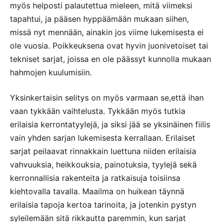
myös helposti palautettua mieleen, mitä viimeksi
tapahtui, ja pääsen hyppäämään mukaan siihen,
missä nyt mennään, ainakin jos viime lukemisesta ei
ole vuosia. Poikkeuksena ovat hyvin juonivetoiset tai
tekniset sarjat, joissa en ole päässyt kunnolla mukaan
hahmojen kuulumisiin.
Yksinkertaisin selitys on myös varmaan se,että ihan
vaan tykkään vaihtelusta. Tykkään myös tutkia
erilaisia kerrontatyylejä, ja siksi jää se yksinäinen fiilis
vain yhden sarjan lukemisesta kerrallaan. Erilaiset
sarjat peilaavat rinnakkain luettuna niiden erilaisia
vahvuuksia, heikkouksia, painotuksia, tyylejä sekä
kerronnallisia rakenteita ja ratkaisuja toisiinsa
kiehtovalla tavalla. Maailma on huikean täynnä
erilaisia tapoja kertoa tarinoita, ja jotenkin pystyn
syleilemään sitä rikkautta paremmin, kun sarjat