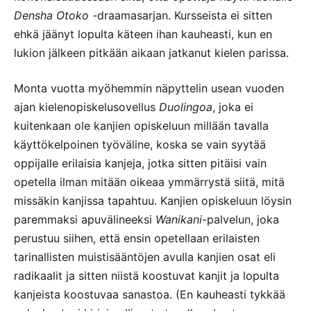
Densha Otoko
-draamasarjan. Kursseista ei sitten
ehkä jäänyt lopulta käteen ihan kauheasti, kun en
lukion jälkeen pitkään aikaan jatkanut kielen parissa.
Monta vuotta myöhemmin näpyttelin usean vuoden
ajan kielenopiskelusovellus
Duolingoa
, joka ei
kuitenkaan ole kanjien opiskeluun millään tavalla
käyttökelpoinen työväline, koska se vain syytää
oppijalle erilaisia kanjeja, jotka sitten pitäisi vain
opetella ilman mitään oikeaa ymmärrystä siitä, mitä
missäkin kanjissa tapahtuu. Kanjien opiskeluun löysin
paremmaksi apuvälineeksi
Wanikani
-palvelun, joka
perustuu siihen, että ensin opetellaan erilaisten
tarinallisten muistisääntöjen avulla kanjien osat eli
radikaalit ja sitten niistä koostuvat kanjit ja lopulta
kanjeista koostuvaa sanastoa. (En kauheasti tykkää