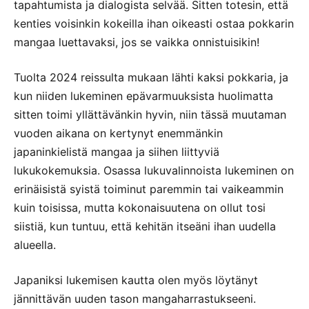
tapahtumista ja dialogista selvää. Sitten totesin, että
kenties voisinkin kokeilla ihan oikeasti ostaa pokkarin
mangaa luettavaksi, jos se vaikka onnistuisikin!
Tuolta 2024 reissulta mukaan lähti kaksi pokkaria, ja
kun niiden lukeminen epävarmuuksista huolimatta
sitten toimi yllättävänkin hyvin, niin tässä muutaman
vuoden aikana on kertynyt enemmänkin
japaninkielistä mangaa ja siihen liittyviä
lukukokemuksia. Osassa lukuvalinnoista lukeminen on
erinäisistä syistä toiminut paremmin tai vaikeammin
kuin toisissa, mutta kokonaisuutena on ollut tosi
siistiä, kun tuntuu, että kehitän itseäni ihan uudella
alueella.
Japaniksi lukemisen kautta olen myös löytänyt
jännittävän uuden tason mangaharrastukseeni.