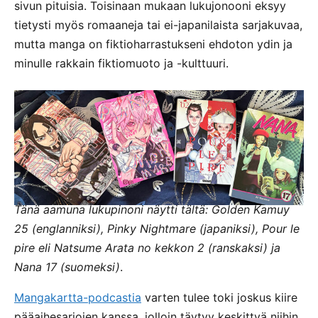
sivun pituisia. Toisinaan mukaan lukujonooni eksyy
tietysti myös romaaneja tai ei-japanilaista sarjakuvaa,
mutta manga on fiktioharrastukseni ehdoton ydin ja
minulle rakkain fiktiomuoto ja -kulttuuri.
Tänä aamuna lukupinoni näytti tältä: Golden Kamuy
25 (englanniksi), Pinky Nightmare (japaniksi), Pour le
pire eli Natsume Arata no kekkon 2 (ranskaksi) ja
Nana 17 (suomeksi)
.
Mangakartta-podcastia
varten tulee toki joskus kiire
pääaihesarjojen kanssa, jolloin täytyy keskittyä niihin.