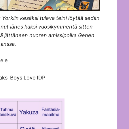
Yorkiin kesäksi tuleva teini löytää sedän
annut lähes kaksi vuosikymmentä sitten
ä jättäneen nuoren amissipoika Genen
kanssa.
e e
aksi Boys Love IDP