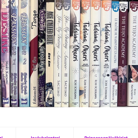
ni pieleen. Rakastin ihanan romanttista The Scene
ri
Joulukalenteri
Prinsessapäiväkirjat