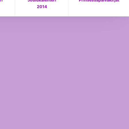
yös Dear Gene iski odotetusti tosi kovaa.
2014