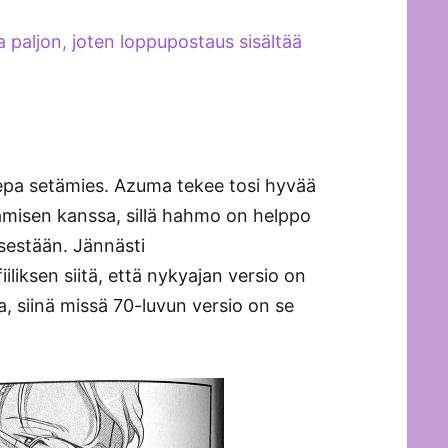
a paljon, joten loppupostaus sisältää
epa setämies. Azuma tekee tosi hyvää
misen kanssa, sillä hahmo on helppo
sestään. Jännästi
iksen siitä, että nykyajan versio on
, siinä missä 70-luvun versio on se