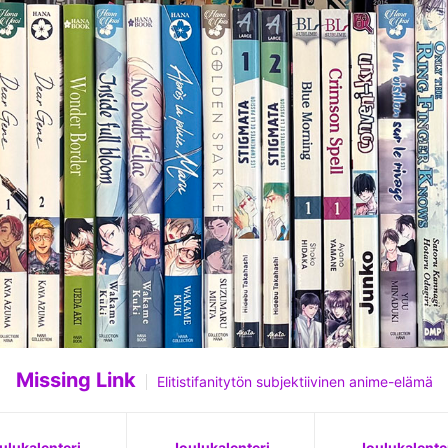
Missing Link
Elitistifanitytön subjektiivinen anime-elämä
sistani. Mikään tarina häneltä ei ole mennyt kohdalla
ulukalenteri
Joulukalenteri
Joulukalente