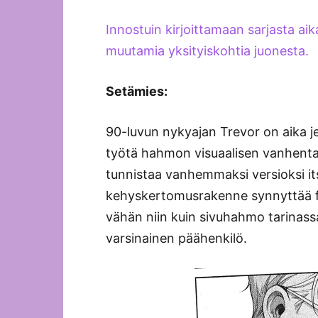
Innostuin kirjoittamaan sarjasta aik
muutamia yksityiskohtia juonesta.
Setämies:
90-luvun nykyajan Trevor on aika j
työtä hahmon visuaalisen vanhenta
tunnistaa vanhemmaksi versioksi it
kehyskertomusrakenne synnyttää fiil
vähän niin kuin sivuhahmo tarinassa
varsinainen päähenkilö.