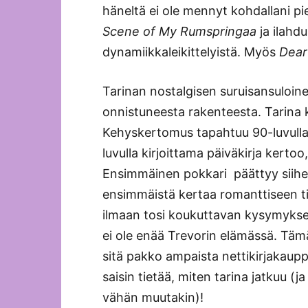
häneltä ei ole mennyt kohdallani p
Scene of My Rumspringaa
ja ilahdu
dynamiikkaleikittelyistä. Myös
Dear
Tarinan nostalgisen suruisansuloin
onnistuneesta rakenteesta. Tarina
Kehyskertomus tapahtuu 90-luvulla, 
luvulla kirjoittama päiväkirja kerto
Ensimmäinen pokkari päättyy siihe
ensimmäistä kertaa romanttiseen til
ilmaan tosi koukuttavan kysymyksen 
ei ole enää Trevorin elämässä. Tämä
sitä pakko ampaista nettikirjakaup
saisin tietää, miten tarina jatkuu (
vähän muutakin)!