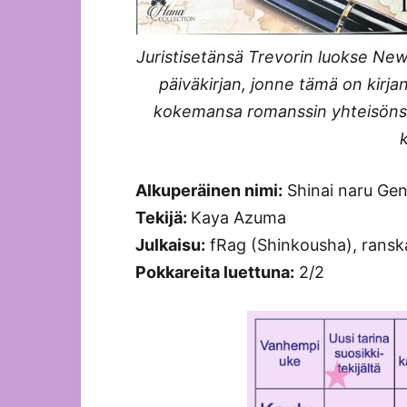
Juristisetänsä Trevorin luokse New 
päiväkirjan, jonne tämä on kirj
kokemansa romanssin yhteisöns
Alkuperäinen nimi:
Shinai naru Gen
Tekijä:
Kaya Azuma
Julkaisu:
fRag (Shinkousha), ransk
Pokkareita luettuna:
2/2