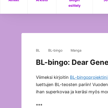
of My Rumspringaa ja ilahduin suuresti T
esittely
BL
BL-bingo
Manga
BL-bingo: Dear Gen
Viimeksi kirjoitin
BL-bingoprojektini
luettujen BL-teosten pariin! Vuod
ihan superkovaa ja keräsi myös m
***