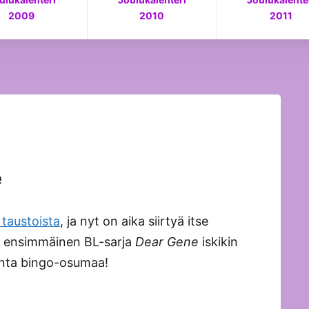
raining Mister Sakuradan dynamiikkaleikittelyistä. M
2009
2010
2011
e
 taustoista
, ja nyt on aika siirtyä itse
en ensimmäinen BL-sarja
Dear Gene
iskikin
onta bingo-osumaa!