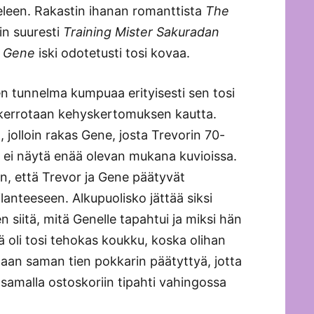
ieleen. Rakastin ihanan romanttista
The
in suuresti
Training Mister Sakuradan
 Gene
iski odotetusti tosi kovaa.
en tunnelma kumpuaa erityisesti sen tosi
 kerrotaan kehyskertomuksen kautta.
jolloin rakas Gene, josta Trevorin 70-
o, ei näytä enää olevan mukana kuvioissa.
n, että Trevor ja Gene päätyvät
anteeseen. Alkupuolisko jättää siksi
siitä, mitä Genelle tapahtui ja miksi hän
 oli tosi tehokas koukku, koska olihan
paan saman tien pokkarin päätyttyä, jotta
ja samalla ostoskoriin tipahti vahingossa