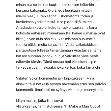
minun olla se joskus kuullut, koska olen leffankin
kersana katsonut… O.o Ei edelleenkään mitään
mielikuvaa.) Kuten sanoit, uskomatonta toden ja
kuvitelman yhdistämistä. Itse pidän siitä, miten
Anastasian katse ei koko tanssikohtauksen aikana
kohdistu erityisesti minnekään (tai hänen silmänsä ovat
kiinni) aivan kuin hän ei kuvitelmistaan huolimatta
todella näkisi muita tanssioita. Vasta valkotakkisen
partapotson tullessa tanssittamaan Anastasiaa, tämä
katsoo suoraan johonkuhun ja vaikuttaa vielä peräti
näkevän tämän. Tämä nostaa heti viimeisen juipin
tärkeysarvoa… haluaako joku kertoa, kuka tämä oli?
Viitaten Solon kommentin jälkikirjoitukseen: Minä
ainakin tällä hetkellä pystyn näkemään edellisen päivän
kommentit. Ilmeisesti ne syönyt vika on jo mennyt ohi.
Liityn muihin, jotka ilmaisevat
yllätyksensä/harmistuksensa ”I’ll Make a Man Out of