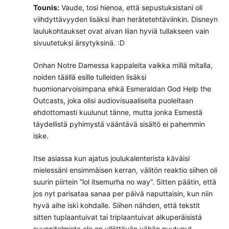
Tounis:
Vaude, tosi hienoa, että sepustuksistani oli
viihdyttävyyden lisäksi ihan herätetehtäviinkin. Disneyn
laulukohtaukset ovat aivan liian hyviä tullakseen vain
sivuutetuksi ärsytyksinä. :D
Onhan Notre Damessa kappaleita vaikka millä mitalla,
noiden täällä esille tulleiden lisäksi
huomionarvoisimpana ehkä Esmeraldan God Help the
Outcasts, joka olisi audiovisuaaliselta puoleltaan
ehdottomasti kuulunut tänne, mutta jonka Esmestä
täydellistä pyhimystä vääntävä sisältö ei pahemmin
iske.
Itse asiassa kun ajatus joulukalenterista käväisi
mielessäni ensimmäisen kerran, välitön reaktio siihen oli
suurin piirtein ”lol itsemurha no way”. Sitten päätin, että
jos nyt parisataa sanaa per päivä naputtaisin, kun niin
hyvä aihe iski kohdalle. Siihen nähden, että tekstit
sitten tuplaantuivat tai triplaantuivat alkuperäisistä
suunnitelmista olo on yllättävän vähän nuutunut