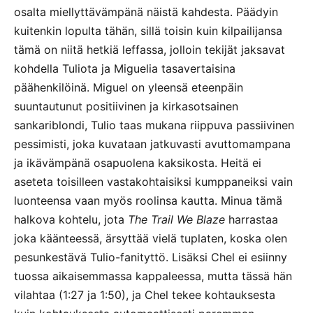
osalta miellyttävämpänä näistä kahdesta. Päädyin
kuitenkin lopulta tähän, sillä toisin kuin kilpailijansa
tämä on niitä hetkiä leffassa, jolloin tekijät jaksavat
kohdella Tuliota ja Miguelia tasavertaisina
päähenkilöinä. Miguel on yleensä eteenpäin
suuntautunut positiivinen ja kirkasotsainen
sankariblondi, Tulio taas mukana riippuva passiivinen
pessimisti, joka kuvataan jatkuvasti avuttomampana
ja ikävämpänä osapuolena kaksikosta. Heitä ei
aseteta toisilleen vastakohtaisiksi kumppaneiksi vain
luonteensa vaan myös roolinsa kautta. Minua tämä
halkova kohtelu, jota
The Trail We Blaze
harrastaa
joka käänteessä, ärsyttää vielä tuplaten, koska olen
pesunkestävä Tulio-fanityttö. Lisäksi Chel ei esiinny
tuossa aikaisemmassa kappaleessa, mutta tässä hän
vilahtaa (1:27 ja 1:50), ja Chel tekee kohtauksesta