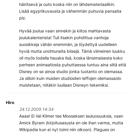
häiritsevä ja outo koska niin on lähdemateriaalikin.
Lisää egyptikuvausta ja vähemmän puhuvia pensaita
plz.
Hyvää joulua vaan sinnekin ja kiitos mahtavasta
joulukalenterista! Tuli itsekin pohdittua vanhoja
suosikkeja vähän enemmän, ja löydettyä uudelleen
hyviä mutta unohtuneita biisejä. Tämä viimeinen luukku
oli myös todella hauska lisä, koska länsimaisesta koko
perheen animaatiosta puhuttaessa tuntuu aina siltä että
Disney on se ainoa studio jonka tuotanto on olemassa.
Ja silloin kuin muiden studioiden leffojen olemassaolo
muistetaan, niitäkin luullaan Disneyn tekemiksi.
Hiro
24.12.2009 14:34
Aaaa! Ei Val Kilmer tee Mooseksen lauluosuuksia, vaan
Amick Byram (kirjoitusasusta en ole ihan varma, mutta
Wikipedia kun ei nyt toimi niin olkoon). Plagues on