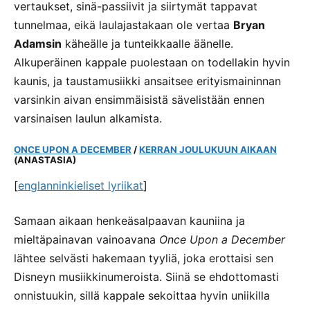
vertaukset, sinä-passiivit ja siirtymät tappavat
tunnelmaa, eikä laulajastakaan ole vertaa
Bryan
Adamsin
käheälle ja tunteikkaalle äänelle.
Alkuperäinen kappale puolestaan on todellakin hyvin
kaunis, ja taustamusiikki ansaitsee erityismaininnan
varsinkin aivan ensimmäisistä sävelistään ennen
varsinaisen laulun alkamista.
ONCE UPON A DECEMBER
/
KERRAN JOULUKUUN AIKAAN
(ANASTASIA)
[
englanninkieliset lyriikat
]
Samaan aikaan henkeäsalpaavan kauniina ja
mieltäpainavan vainoavana
Once Upon a December
lähtee selvästi hakemaan tyyliä, joka erottaisi sen
Disneyn musiikkinumeroista. Siinä se ehdottomasti
onnistuukin, sillä kappale sekoittaa hyvin uniikilla