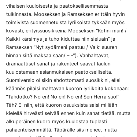
vihaisen kuuloisesta ja paatoksellisemmasta
tulkinnasta. Mooseksen ja Ramseksen erittäin hyvin
toimivista suomennetuista lyriikoista tykkään myös
kovasti, erityissuosikkeina Mooseksen ”Kotini mun! /
Kaikki kärsimys ja tuho kiduttaa niin sieluain” ja
Ramseksen ”Nyt sydämeni paatuu / Vaik’ suuren
hinnan siitä maksaa saan/ – -”). Vanhahtavat,
dramaattiset sanat ja rakenteet saavat laulun
kuulostamaan asianmukaisen paatokselliselta.
Suomiversio olisikin ehdottomasti suosikkini, ellei
käännös pilaisi mahtavan kuoron lyriikoita kokonaan:
”Tahdotko? No en! No en! No en! Sen Herra suo!”
Täh? Ei niin, että kuoron osuuksista saisi millään
kielellä hirveästi selvää ennen kuin sanat tietää, mutta
alkuperäinen kuoro myös kuulostaa tuplasti
pahaenteisemmältä. Täpärälle siis menee, mutta