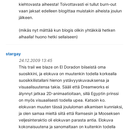
kiehtovasta aiheesta! Toivottavasti ei tullut burn-out
vaan jaksat edelleen blogittaa muistakin aiheista joulun
jälkeen.
(mikäs nyt mättää kun blogis olikin yhtäkkiä hetken
alhaalla! huono hetki sellaiseen)
stargay
24.12.2009 13:45
This trail we blaze on El Doradon biiseistä oma
suosikkini, ja elokuva on muutenkin todella korkealla
suosikkilistallani hienon ystävyyskuvauksensa ja
visuaalisuutensa takia. Sääli että Dreamworks ei
älynnyt jatkaa 2D-animaatioitaan, sillä Egyptin prinssi
on myös visuaalisesti todella upea. Katsoin ko.
elokuvan muuten tässä joululoman alkamisen kunniaksi,
ja olen samaa mieltä siitä että Ramsesin ja Mooseksen
veljesinteraktio oli elokuvan parasta antia. Elokuva
kokonaisuutena ja sanomaltaan on kuitenkin todella