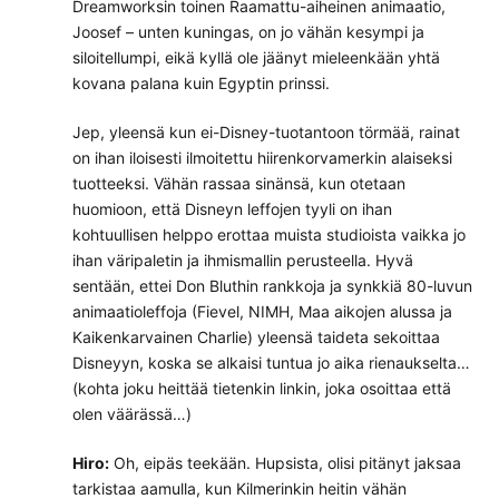
Dreamworksin toinen Raamattu-aiheinen animaatio,
Joosef – unten kuningas, on jo vähän kesympi ja
siloitellumpi, eikä kyllä ole jäänyt mieleenkään yhtä
kovana palana kuin Egyptin prinssi.
Jep, yleensä kun ei-Disney-tuotantoon törmää, rainat
on ihan iloisesti ilmoitettu hiirenkorvamerkin alaiseksi
tuotteeksi. Vähän rassaa sinänsä, kun otetaan
huomioon, että Disneyn leffojen tyyli on ihan
kohtuullisen helppo erottaa muista studioista vaikka jo
ihan väripaletin ja ihmismallin perusteella. Hyvä
sentään, ettei Don Bluthin rankkoja ja synkkiä 80-luvun
animaatioleffoja (Fievel, NIMH, Maa aikojen alussa ja
Kaikenkarvainen Charlie) yleensä taideta sekoittaa
Disneyyn, koska se alkaisi tuntua jo aika rienaukselta…
(kohta joku heittää tietenkin linkin, joka osoittaa että
olen väärässä…)
Hiro:
Oh, eipäs teekään. Hupsista, olisi pitänyt jaksaa
tarkistaa aamulla, kun Kilmerinkin heitin vähän