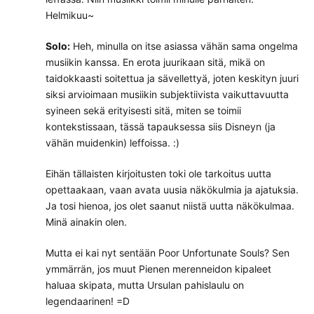
Helmikuu~
Solo:
Heh, minulla on itse asiassa vähän sama ongelma
musiikin kanssa. En erota juurikaan sitä, mikä on
taidokkaasti soitettua ja sävellettyä, joten keskityn juuri
siksi arvioimaan musiikin subjektiivista vaikuttavuutta
syineen sekä erityisesti sitä, miten se toimii
kontekstissaan, tässä tapauksessa siis Disneyn (ja
vähän muidenkin) leffoissa. :)
Eihän tällaisten kirjoitusten toki ole tarkoitus uutta
opettaakaan, vaan avata uusia näkökulmia ja ajatuksia.
Ja tosi hienoa, jos olet saanut niistä uutta näkökulmaa.
Minä ainakin olen.
Mutta ei kai nyt sentään Poor Unfortunate Souls? Sen
ymmärrän, jos muut Pienen merenneidon kipaleet
haluaa skipata, mutta Ursulan pahislaulu on
legendaarinen! =D