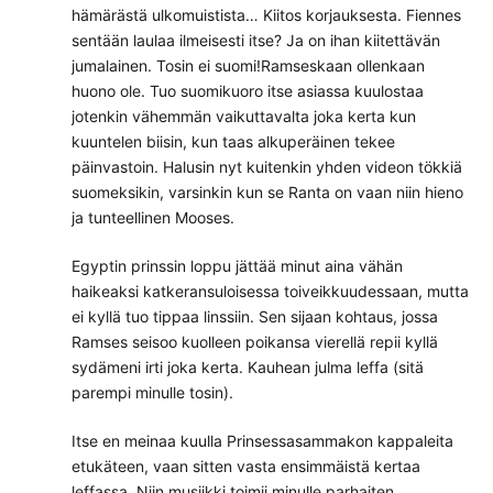
hämärästä ulkomuistista… Kiitos korjauksesta. Fiennes
sentään laulaa ilmeisesti itse? Ja on ihan kiitettävän
jumalainen. Tosin ei suomi!Ramseskaan ollenkaan
huono ole. Tuo suomikuoro itse asiassa kuulostaa
jotenkin vähemmän vaikuttavalta joka kerta kun
kuuntelen biisin, kun taas alkuperäinen tekee
päinvastoin. Halusin nyt kuitenkin yhden videon tökkiä
suomeksikin, varsinkin kun se Ranta on vaan niin hieno
ja tunteellinen Mooses.
Egyptin prinssin loppu jättää minut aina vähän
haikeaksi katkeransuloisessa toiveikkuudessaan, mutta
ei kyllä tuo tippaa linssiin. Sen sijaan kohtaus, jossa
Ramses seisoo kuolleen poikansa vierellä repii kyllä
sydämeni irti joka kerta. Kauhean julma leffa (sitä
parempi minulle tosin).
Itse en meinaa kuulla Prinsessasammakon kappaleita
etukäteen, vaan sitten vasta ensimmäistä kertaa
leffassa. Niin musiikki toimii minulle parhaiten.