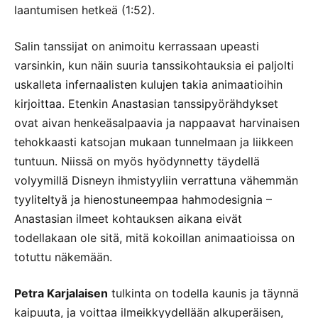
laantumisen hetkeä (1:52).
Salin tanssijat on animoitu kerrassaan upeasti
varsinkin, kun näin suuria tanssikohtauksia ei paljolti
uskalleta infernaalisten kulujen takia animaatioihin
kirjoittaa. Etenkin Anastasian tanssipyörähdykset
ovat aivan henkeäsalpaavia ja nappaavat harvinaisen
tehokkaasti katsojan mukaan tunnelmaan ja liikkeen
tuntuun. Niissä on myös hyödynnetty täydellä
volyymillä Disneyn ihmistyyliin verrattuna vähemmän
tyyliteltyä ja hienostuneempaa hahmodesignia –
Anastasian ilmeet kohtauksen aikana eivät
todellakaan ole sitä, mitä kokoillan animaatioissa on
totuttu näkemään.
Petra Karjalaisen
tulkinta on todella kaunis ja täynnä
kaipuuta, ja voittaa ilmeikkyydellään alkuperäisen,