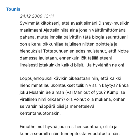
Tounis
24.12.2009 13:11
Syvimmät kiitokseni, että avasit silmäni Disney-musiikin
maailmaan! Ajattelin niitä aina jonain välttämättömänä
pahana, mutta innolla päivittäin tätä blogia seurattuani
oon alkanu pikkuhiljaa tajuileen niitten pointteja ja
hienouksia! Tottapuhuen en edes muistanut, että Notre
damessa lauletaan, ennenkuin löit täällä eteeni
ilmeisesti jotakuinkin kaikki biisit.. Ja hyviähän ne on!
Loppujenlopuksi kävikin oikeastaan niin, että kaikki
hienoimmat laulukohtaukset tulikin vissiin käytyä? Ehkä
joku Mulanin Be a man (vai Man out of you? Kumpi se
virallinen nimi olikaan?) olis voinut olla mukana, onhan
se varsin näppärä biisi ja menettelevä
kerrontamuotonakin.
Eimutheimut hyvää joulua siihensuuntaan, oli ilo ja
kunnia seurailla näin tunnepitoista vuodatusta näin