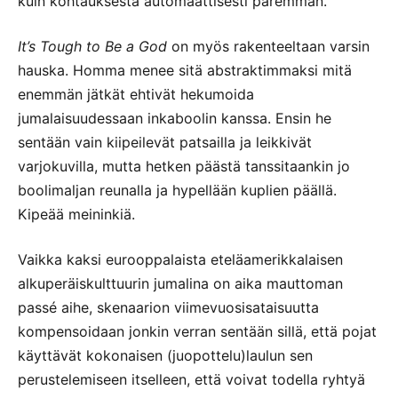
kuin kohtauksesta automaattisesti paremman.
It’s Tough to Be a God
on myös rakenteeltaan varsin
hauska. Homma menee sitä abstraktimmaksi mitä
enemmän jätkät ehtivät hekumoida
jumalaisuudessaan inkaboolin kanssa. Ensin he
sentään vain kiipeilevät patsailla ja leikkivät
varjokuvilla, mutta hetken päästä tanssitaankin jo
boolimaljan reunalla ja hypellään kuplien päällä.
Kipeää meininkiä.
Vaikka kaksi eurooppalaista eteläamerikkalaisen
alkuperäiskulttuurin jumalina on aika mauttoman
passé aihe, skenaarion viimevuosisataisuutta
kompensoidaan jonkin verran sentään sillä, että pojat
käyttävät kokonaisen (juopottelu)laulun sen
perustelemiseen itselleen, että voivat todella ryhtyä