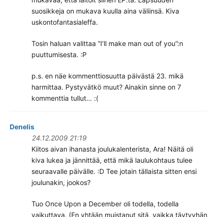
suosikkeja on mukava kuulla aina väliinsä. Kiva
uskontofantasialeffa.
Tosin haluan valittaa ”I’ll make man out of you”:n
puuttumisesta. :P
p.s. en näe kommenttiosuutta päivästä 23. mikä
harmittaa. Pystyvätkö muut? Ainakin sinne on 7
kommenttia tullut… :(
Denelis
24.12.2009 21:19
Kiitos aivan ihanasta joulukalenterista, Ara! Näitä oli
kiva lukea ja jännittää, että mikä laulukohtaus tulee
seuraavalle päivälle. :D Tee jotain tällaista sitten ensi
joulunakin, jookos?
Tuo Once Upon a December oli todella, todella
vaikuttava. (En yhtään muistanut sitä, vaikka täytyyhän