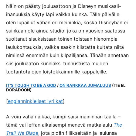
Näin on päästy jouluaattoon ja Disneyn musikaali-
ihanuuksia käyty läpi vaikka kuinka. Tälle päivälle
olen lupaillut vähän eri meininkiä, koska Disneyhän ei
suinkaan ole ainoa studio, joka on vuosien saatossa
suoltanut sisuksistaan toinen toistaan hienompia
laulukohtauksia, vaikka saakin kiistatta kuitata niitä
nimiinsä enemmän kuin kilpailijansa. Tänään annetaan
siis jouluaaton kunniaksi tunnustusta muiden
tuotantotalojen loistokkaimmille kappaleille.
IT’S TOUGH TO BE A GOD
/
ON RANKKAA JUMALUUS
(TIE EL
DORADOON)
[
englanninkieliset lyriikat
]
Arvoin vähän aikaa, kumpi saisi maininnan täällä –
tämä vai leffan aikaisempi menevä matkalaulu
The
Trail We Blaze
, jota pidän fiilikseltään ja laulunsa