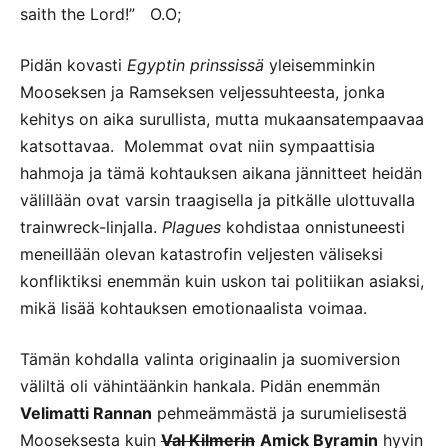
saith the Lord!” O.O;
Pidän kovasti
Egyptin prinssissä
yleisemminkin
Mooseksen ja Ramseksen veljessuhteesta, jonka
kehitys on aika surullista, mutta mukaansatempaavaa
katsottavaa. Molemmat ovat niin sympaattisia
hahmoja ja tämä kohtauksen aikana jännitteet heidän
välillään ovat varsin traagisella ja pitkälle ulottuvalla
trainwreck-linjalla.
Plagues
kohdistaa onnistuneesti
meneillään olevan katastrofin veljesten väliseksi
konfliktiksi enemmän kuin uskon tai politiikan asiaksi,
mikä lisää kohtauksen emotionaalista voimaa.
Tämän kohdalla valinta originaalin ja suomiversion
väliltä oli vähintäänkin hankala. Pidän enemmän
Velimatti Rannan
pehmeämmästä ja surumielisestä
Mooseksesta kuin
Val Kilmerin
Amick Byramin
hyvin