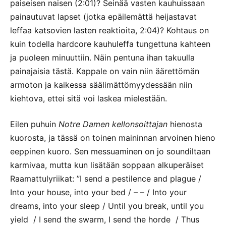
paiseisen naisen (2:01)? Seinää vasten kauhuissaan
painautuvat lapset (jotka epäilemättä heijastavat
leffaa katsovien lasten reaktioita, 2:04)? Kohtaus on
kuin todella hardcore kauhuleffa tungettuna kahteen
ja puoleen minuuttiin. Näin pentuna ihan takuulla
painajaisia tästä. Kappale on vain niin äärettömän
armoton ja kaikessa säälimättömyydessään niin
kiehtova, ettei sitä voi laskea mielestään.
Eilen puhuin
Notre Damen kellonsoittajan
hienosta
kuorosta, ja tässä on toinen maininnan arvoinen hieno
eeppinen kuoro. Sen messuaminen on jo soundiltaan
karmivaa, mutta kun lisätään soppaan alkuperäiset
Raamattulyriikat: ”I send a pestilence and plague /
Into your house, into your bed / – – / Into your
dreams, into your sleep / Until you break, until you
yield / I send the swarm, I send the horde / Thus