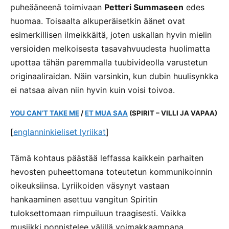
puheääneenä toimivaan
Petteri Summaseen
edes
huomaa. Toisaalta alkuperäisetkin äänet ovat
esimerkillisen ilmeikkäitä, joten uskallan hyvin mielin
versioiden melkoisesta tasavahvuudesta huolimatta
upottaa tähän paremmalla tuubivideolla varustetun
originaaliraidan. Näin varsinkin, kun dubin huulisynkka
ei natsaa aivan niin hyvin kuin voisi toivoa.
YOU CAN’T TAKE ME
/
ET MUA SAA
(SPIRIT – VILLI JA VAPAA)
[
englanninkieliset lyriikat
]
Tämä kohtaus päästää leffassa kaikkein parhaiten
hevosten puheettomana toteutetun kommunikoinnin
oikeuksiinsa. Lyriikoiden väsynyt vastaan
hankaaminen asettuu vangitun Spiritin
tuloksettomaan rimpuiluun traagisesti. Vaikka
musiikki ponnistelee välillä voimakkaampana,