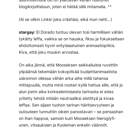
blogikirjoitteluun, joten ei hätää sillä rintamalla. ^^
(Ai se olikin Linkki joka cräshäsi, eikä mun netti…)
stargay:
El Dorado tuntuu olevan tosi harmillisen vähän
tykätty leffa, vaikka se on hauska, fiksu ja fokukseltaan
ehdottomasti hyvin erityislaatuinen animaatiopitkis.
Kiva, että joku muukin arvostaa.
On aika jännä, että Mooseksen seikkailuista ruvettiin
ylipäänsä tekemään kokopitkää budjettianimaatiota
uskonnon ollessa vähän arka aihe millä tahansa
mittapuulla, mutta minä nostan kyllä hattua sille, että jo
alun perin aika korkealentoisesta tarinasta ei edes
yritetty tehdä mitään neutraaliksi siistittyä ja kivaa
leffaa. Sen sijaan tuohon tarinan häiritsevyyteen ja
outouteen tunnuttiin oikein panostavan – se pensashan
on ihan happoa, samoin kuin Mooseksen hieroglyfi-
unen, vitsauksien ja Kuoleman enkelin väännöt.