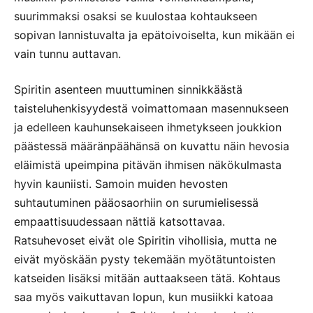
suurimmaksi osaksi se kuulostaa kohtaukseen
sopivan lannistuvalta ja epätoivoiselta, kun mikään ei
vain tunnu auttavan.
Spiritin asenteen muuttuminen sinnikkäästä
taisteluhenkisyydestä voimattomaan masennukseen
ja edelleen kauhunsekaiseen ihmetykseen joukkion
päästessä määränpäähänsä on kuvattu näin hevosia
eläimistä upeimpina pitävän ihmisen näkökulmasta
hyvin kauniisti. Samoin muiden hevosten
suhtautuminen pääosaorhiin on surumielisessä
empaattisuudessaan nättiä katsottavaa.
Ratsuhevoset eivät ole Spiritin vihollisia, mutta ne
eivät myöskään pysty tekemään myötätuntoisten
katseiden lisäksi mitään auttaakseen tätä. Kohtaus
saa myös vaikuttavan lopun, kun musiikki katoaa