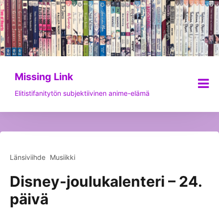
Siirry
sisältöön
Missing Link
Elitistifanitytön subjektiivinen anime-elämä
Länsiviihde
Musiikki
Disney-joulukalenteri – 24.
päivä