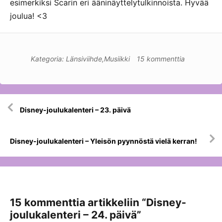
esimerkiksi Scarin eri ääninäyttelytulkinnoista. Hyvää
joulua! <3
Kategoria:
Länsiviihde
,
Musiikki
15 kommenttia
Artikkelien
Disney-joulukalenteri – 23. päivä
selaus
Disney-joulukalenteri – Yleisön pyynnöstä vielä kerran!
15 kommenttia artikkeliin “
Disney-
joulukalenteri – 24. päivä
”