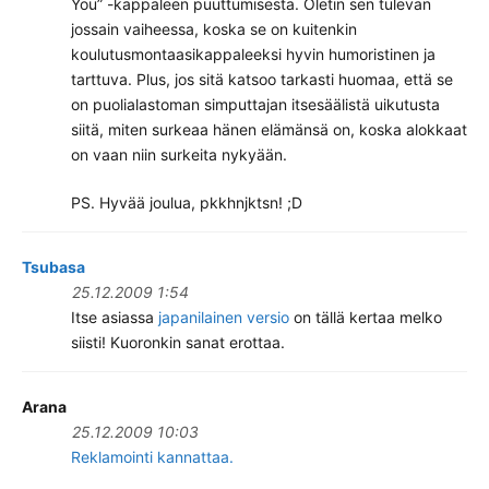
You” -kappaleen puuttumisesta. Oletin sen tulevan
jossain vaiheessa, koska se on kuitenkin
koulutusmontaasikappaleeksi hyvin humoristinen ja
tarttuva. Plus, jos sitä katsoo tarkasti huomaa, että se
on puolialastoman simputtajan itsesäälistä uikutusta
siitä, miten surkeaa hänen elämänsä on, koska alokkaat
on vaan niin surkeita nykyään.
PS. Hyvää joulua, pkkhnjktsn! ;D
Tsubasa
25.12.2009 1:54
Itse asiassa
japanilainen versio
on tällä kertaa melko
siisti! Kuoronkin sanat erottaa.
Arana
25.12.2009 10:03
Reklamointi kannattaa.