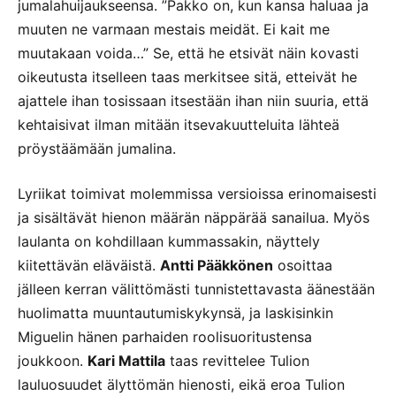
jumalahuijaukseensa. ”Pakko on, kun kansa haluaa ja
muuten ne varmaan mestais meidät. Ei kait me
muutakaan voida…” Se, että he etsivät näin kovasti
oikeutusta itselleen taas merkitsee sitä, etteivät he
ajattele ihan tosissaan itsestään ihan niin suuria, että
kehtaisivat ilman mitään itsevakuutteluita lähteä
pröystäämään jumalina.
Lyriikat toimivat molemmissa versioissa erinomaisesti
ja sisältävät hienon määrän näppärää sanailua. Myös
laulanta on kohdillaan kummassakin, näyttely
kiitettävän eläväistä.
Antti Pääkkönen
osoittaa
jälleen kerran välittömästi tunnistettavasta äänestään
huolimatta muuntautumiskykynsä, ja laskisinkin
Miguelin hänen parhaiden roolisuoritustensa
joukkoon.
Kari Mattila
taas revittelee Tulion
lauluosuudet älyttömän hienosti, eikä eroa Tulion