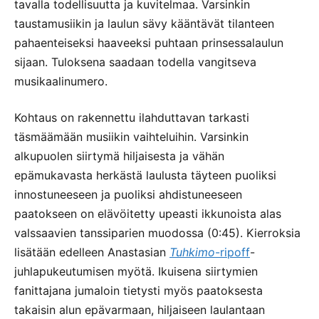
tavalla todellisuutta ja kuvitelmaa. Varsinkin
taustamusiikin ja laulun sävy kääntävät tilanteen
pahaenteiseksi haaveeksi puhtaan prinsessalaulun
sijaan. Tuloksena saadaan todella vangitseva
musikaalinumero.
Kohtaus on rakennettu ilahduttavan tarkasti
täsmäämään musiikin vaihteluihin. Varsinkin
alkupuolen siirtymä hiljaisesta ja vähän
epämukavasta herkästä laulusta täyteen puoliksi
innostuneeseen ja puoliksi ahdistuneeseen
paatokseen on elävöitetty upeasti ikkunoista alas
valssaavien tanssiparien muodossa (0:45). Kierroksia
lisätään edelleen Anastasian
Tuhkimo
-ripoff
-
juhlapukeutumisen myötä. Ikuisena siirtymien
fanittajana jumaloin tietysti myös paatoksesta
takaisin alun epävarmaan, hiljaiseen laulantaan