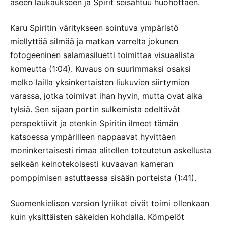
aseen laukaukseen ja Spirit seisahtuu huohottaen.
Karu Spiritin väritykseen sointuva ympäristö
miellyttää silmää ja matkan varrelta jokunen
fotogeeninen salamasiluetti toimittaa visuaalista
komeutta (1:04). Kuvaus on suurimmaksi osaksi
melko lailla yksinkertaisten liukuvien siirtymien
varassa, jotka toimivat ihan hyvin, mutta ovat aika
tylsiä. Sen sijaan portin sulkemista edeltävät
perspektiivit ja etenkin Spiritin ilmeet tämän
katsoessa ympärilleen nappaavat hyvittäen
moninkertaisesti rimaa alitellen toteutetun askellusta
selkeän keinotekoisesti kuvaavan kameran
pomppimisen astuttaessa sisään porteista (1:41).
Suomenkielisen version lyriikat eivät toimi ollenkaan
kuin yksittäisten säkeiden kohdalla. Kömpelöt