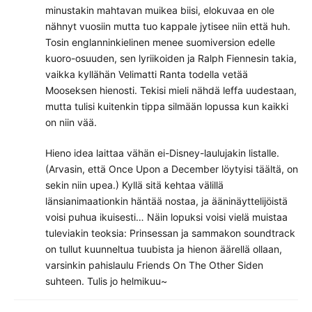
minustakin mahtavan muikea biisi, elokuvaa en ole
nähnyt vuosiin mutta tuo kappale jytisee niin että huh.
Tosin englanninkielinen menee suomiversion edelle
kuoro-osuuden, sen lyriikoiden ja Ralph Fiennesin takia,
vaikka kyllähän Velimatti Ranta todella vetää
Mooseksen hienosti. Tekisi mieli nähdä leffa uudestaan,
mutta tulisi kuitenkin tippa silmään lopussa kun kaikki
on niin vää.
Hieno idea laittaa vähän ei-Disney-laulujakin listalle.
(Arvasin, että Once Upon a December löytyisi täältä, on
sekin niin upea.) Kyllä sitä kehtaa välillä
länsianimaationkin häntää nostaa, ja ääninäyttelijöistä
voisi puhua ikuisesti… Näin lopuksi voisi vielä muistaa
tuleviakin teoksia: Prinsessan ja sammakon soundtrack
on tullut kuunneltua tuubista ja hienon äärellä ollaan,
varsinkin pahislaulu Friends On The Other Siden
suhteen. Tulis jo helmikuu~