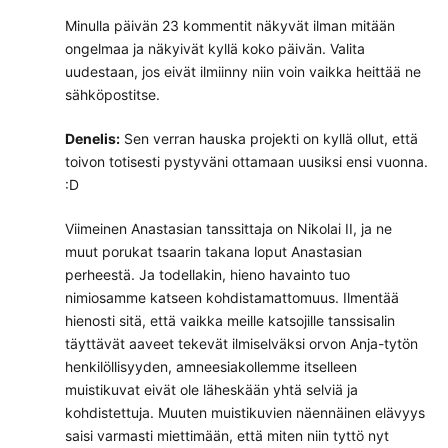
Minulla päivän 23 kommentit näkyvät ilman mitään
ongelmaa ja näkyivät kyllä koko päivän. Valita
uudestaan, jos eivät ilmiinny niin voin vaikka heittää ne
sähköpostitse.
Denelis:
Sen verran hauska projekti on kyllä ollut, että
toivon totisesti pystyväni ottamaan uusiksi ensi vuonna.
:D
Viimeinen Anastasian tanssittaja on Nikolai II, ja ne
muut porukat tsaarin takana loput Anastasian
perheestä. Ja todellakin, hieno havainto tuo
nimiosamme katseen kohdistamattomuus. Ilmentää
hienosti sitä, että vaikka meille katsojille tanssisalin
täyttävät aaveet tekevät ilmiselväksi orvon Anja-tytön
henkilöllisyyden, amneesiakollemme itselleen
muistikuvat eivät ole läheskään yhtä selviä ja
kohdistettuja. Muuten muistikuvien näennäinen elävyys
saisi varmasti miettimään, että miten niin tyttö nyt