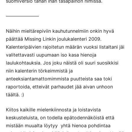
suomiversio tähän ihan tasapainon nimissä.
———————
Näihin mieltärepiviin kauhutunnelmiin onkin hyvä
päättää Missing Linkin joulukalenteri 2009.
Kalenteripäivien rajoitetun määrän vuoksi listaltani jäi
valitettavasti uupumaan iso kasa hienoja
laulukohtauksia. Jos joku näistä oli suuri suosikkisi
niin kalenterin törkeimmistä ja
anteeksiantamattomimmista puutteista saa toki
raportoida, etteivät parhaudet jää aivan unhoon
täältä. :)
Kiitos kaikille mielenkiinnosta ja loistavista
keskusteluista, on todella epätodennäköistä että
mistään muualta löytyy yhtä hienoa pohdintaa