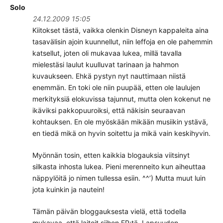
Solo
24.12.2009 15:05
Kiitokset tästä, vaikka olenkin Disneyn kappaleita aina
tasavälisin ajoin kuunnellut, niin leffoja en ole pahemmin
katsellut, joten oli mukavaa lukea, millä tavalla
mielestäsi laulut kuulluvat tarinaan ja hahmon
kuvaukseen. Ehkä pystyn nyt nauttimaan niistä
enemmän. En toki ole niin puupää, etten ole laulujen
merkityksiä elokuvissa tajunnut, mutta olen kokenut ne
ikäviksi pakkopuuroiksi, että näkisin seuraavan
kohtauksen. En ole myöskään mikään musiikin ystävä,
en tiedä mikä on hyvin soitettu ja mikä vain keskihyvin.
Myönnän tosin, etten kaikkia blogauksia viitsinyt
silkasta inhosta lukea. Pieni merenneito kun aiheuttaa
näppylöitä jo nimen tullessa esiin. ^^’) Mutta muut luin
jota kuinkin ja nautein!
Tämän päivän bloggauksesta vielä, että todella
mukavaa, että laitoit siihen EP:tä. Lapsuuden