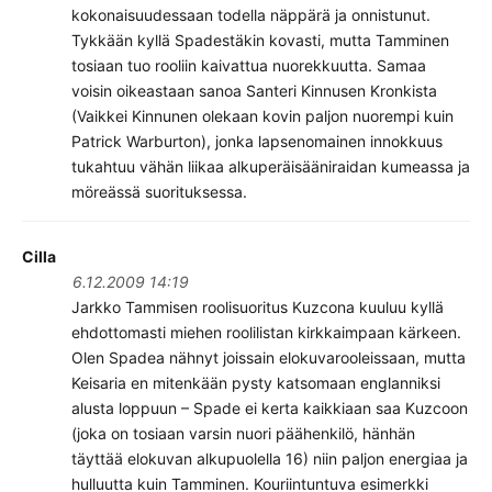
kokonaisuudessaan todella näppärä ja onnistunut.
Tykkään kyllä Spadestäkin kovasti, mutta Tamminen
tosiaan tuo rooliin kaivattua nuorekkuutta. Samaa
voisin oikeastaan sanoa Santeri Kinnusen Kronkista
(Vaikkei Kinnunen olekaan kovin paljon nuorempi kuin
Patrick Warburton), jonka lapsenomainen innokkuus
tukahtuu vähän liikaa alkuperäisääniraidan kumeassa ja
möreässä suorituksessa.
Cilla
6.12.2009 14:19
Jarkko Tammisen roolisuoritus Kuzcona kuuluu kyllä
ehdottomasti miehen roolilistan kirkkaimpaan kärkeen.
Olen Spadea nähnyt joissain elokuvarooleissaan, mutta
Keisaria en mitenkään pysty katsomaan englanniksi
alusta loppuun – Spade ei kerta kaikkiaan saa Kuzcoon
(joka on tosiaan varsin nuori päähenkilö, hänhän
täyttää elokuvan alkupuolella 16) niin paljon energiaa ja
hulluutta kuin Tamminen. Kouriintuntuva esimerkki