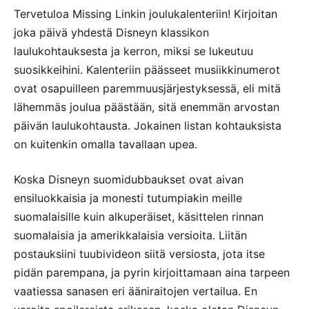
Tervetuloa Missing Linkin joulukalenteriin! Kirjoitan
joka päivä yhdestä Disneyn klassikon
laulukohtauksesta ja kerron, miksi se lukeutuu
suosikkeihini. Kalenteriin päässeet musiikkinumerot
ovat osapuilleen paremmuusjärjestyksessä, eli mitä
lähemmäs joulua päästään, sitä enemmän arvostan
päivän laulukohtausta. Jokainen listan kohtauksista
on kuitenkin omalla tavallaan upea.
Koska Disneyn suomidubbaukset ovat aivan
ensiluokkaisia ja monesti tutumpiakin meille
suomalaisille kuin alkuperäiset, käsittelen rinnan
suomalaisia ja amerikkalaisia versioita. Liitän
postauksiini tuubivideon siitä versiosta, jota itse
pidän parempana, ja pyrin kirjoittamaan aina tarpeen
vaatiessa sanasen eri ääniraitojen vertailua. En