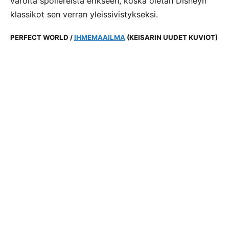
varoita spoilereista erikseen, koska oletan Disneyn
klassikot sen verran yleissivistykseksi.
PERFECT WORLD /
IHMEMAAILMA
(KEISARIN UUDET KUVIOT)