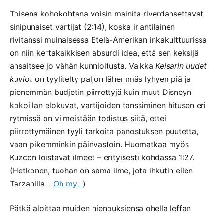
Toisena kohokohtana voisin mainita riverdansettavat
sinipunaiset vartijat (2:14), koska irlantilainen
rivitanssi muinaisessa Etelä-Amerikan inkakulttuurissa
on niin kertakaikkisen absurdi idea, että sen keksijä
ansaitsee jo vähän kunnioitusta. Vaikka
Keisarin uudet
kuviot
on tyylitelty paljon lähemmäs lyhyempiä ja
pienemmän budjetin piirrettyjä kuin muut Disneyn
kokoillan elokuvat, vartijoiden tanssiminen hitusen eri
rytmissä on viimeistään todistus siitä, ettei
piirrettymäinen tyyli tarkoita panostuksen puutetta,
vaan pikemminkin päinvastoin. Huomatkaa myös
Kuzcon loistavat ilmeet – erityisesti kohdassa 1:27.
(Hetkonen, tuohan on sama ilme, jota ihkutin eilen
Tarzanilla…
Oh my…
)
Pätkä aloittaa muiden hienouksiensa ohella leffan