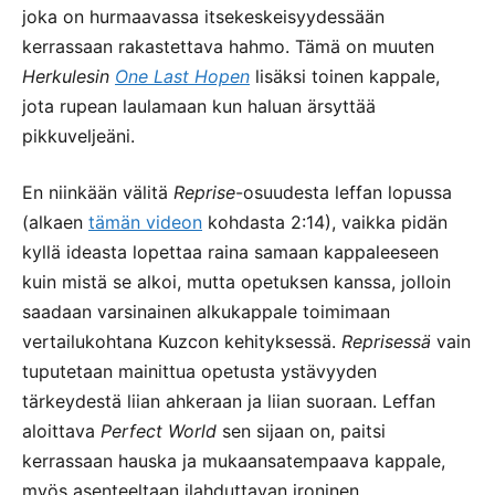
joka on hurmaavassa itsekeskeisyydessään
kerrassaan rakastettava hahmo. Tämä on muuten
Herkulesin
One Last Hopen
lisäksi toinen kappale,
jota rupean laulamaan kun haluan ärsyttää
pikkuveljeäni.
En niinkään välitä
Reprise
-osuudesta leffan lopussa
(alkaen
tämän videon
kohdasta 2:14), vaikka pidän
kyllä ideasta lopettaa raina samaan kappaleeseen
kuin mistä se alkoi, mutta opetuksen kanssa, jolloin
saadaan varsinainen alkukappale toimimaan
vertailukohtana Kuzcon kehityksessä.
Reprisessä
vain
tuputetaan mainittua opetusta ystävyyden
tärkeydestä liian ahkeraan ja liian suoraan. Leffan
aloittava
Perfect World
sen sijaan on, paitsi
kerrassaan hauska ja mukaansatempaava kappale,
myös asenteeltaan ilahduttavan ironinen.