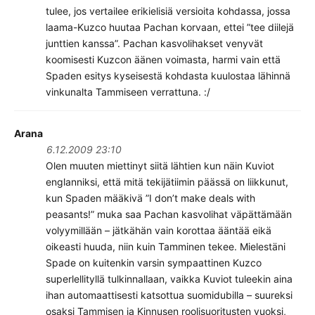
tulee, jos vertailee erikielisiä versioita kohdassa, jossa
laama-Kuzco huutaa Pachan korvaan, ettei ”tee diilejä
junttien kanssa”. Pachan kasvolihakset venyvät
koomisesti Kuzcon äänen voimasta, harmi vain että
Spaden esitys kyseisestä kohdasta kuulostaa lähinnä
vinkunalta Tammiseen verrattuna. :/
Arana
6.12.2009 23:10
Olen muuten miettinyt siitä lähtien kun näin Kuviot
englanniksi, että mitä tekijätiimin päässä on liikkunut,
kun Spaden määkivä ”I don’t make deals with
peasants!” muka saa Pachan kasvolihat väpättämään
volyymillään – jätkähän vain korottaa ääntää eikä
oikeasti huuda, niin kuin Tamminen tekee. Mielestäni
Spade on kuitenkin varsin sympaattinen Kuzco
superlellityllä tulkinnallaan, vaikka Kuviot tuleekin aina
ihan automaattisesti katsottua suomidubilla – suureksi
osaksi Tammisen ja Kinnusen roolisuoritusten vuoksi,