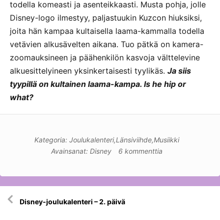
todella komeasti ja asenteikkaasti. Musta pohja, jolle
Disney-logo ilmestyy, paljastuukin Kuzcon hiuksiksi,
joita hän kampaa kultaisella laama-kammalla todella
vetävien alkusävelten aikana. Tuo pätkä on kamera-
zoomauksineen ja päähenkilön kasvoja välttelevine
alkuesittelyineen yksinkertaisesti tyylikäs.
Ja siis
tyypillä on kultainen laama-kampa. Is he hip or
what?
Kategoria:
Joulukalenteri
,
Länsiviihde
,
Musiikki
Avainsanat:
Disney
6 kommenttia
Artikkelien
Disney-joulukalenteri – 2. päivä
selaus