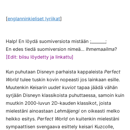
[
englanninkieliset lyriikat
]
Halp! En löydä suomiversiota mistään ;_______;
En edes tiedä suomiversion nimeä…
Ihmemaailma
?
[Edit: biisu löydetty ja linkattu]
Kun puhutaan Disneyn parhaista kappaleista
Perfect
World
tulee tuskin kovin nopeasti jos lainkaan esille.
Muutenkin
Keisarin uudet kuviot
tapaa jäädä vähän
syrjään Disneyn klassikoista puhuttaessa, samoin kuin
muutkin 2000-luvun 2D-kauden klassikot, joista
mielestäni ainoastaan
Lehmäjengi
on oikeasti melko
heikko esitys.
Perfect World
on kuitenkin mielestäni
sympaattisen svengaava esittely keisari Kuzcolle,