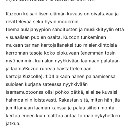
Kuzcon keisarillisen elämän kuvaus on oivaltavaa ja
revittelevää sekä hyvin modernin
teemalaulajahyypiön sanoitusten ja musiikkityylin että
visuaalisen puolen osalta. Kuzcon tunkeminen
mukaan tarinan kertojaääneksi tuo mielenkiintoisia
kerronnan tasoja koko elokuvaan (enemmän tosin
myöhemmin, kun alun nyyhkivään laamaan palataan
ja laama!Kuzco rupeaa haistattelemaan
kertoja!Kuzcolle). 1:04 alkaen hänen palaamisensa
suloisen kurjana sateessa nyyhkivään
laamamuotoonsa olisi pöhkö pätkä, ellei se kuvaisi
hahmoa niin loistavasti. Rakastan sitä, miten hän jää
jumittamaan laaman kanssa ja palaa siihen monta
kertaa ennen kuin malttaa antaa tarinan nykyhetken
jatkua.