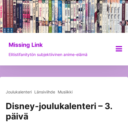
Siirry
sisältöön
Missing Link
Elitistifanitytön subjektiivinen anime-elämä
Joulukalenteri
Länsiviihde
Musiikki
Disney-joulukalenteri – 3.
päivä