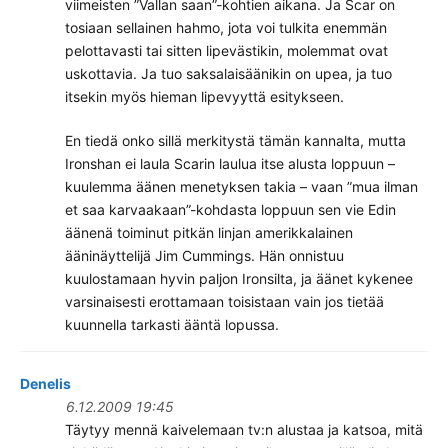
viimeisten ”Vallan saan”-kohtien aikana. Ja Scar on
tosiaan sellainen hahmo, jota voi tulkita enemmän
pelottavasti tai sitten lipevästikin, molemmat ovat
uskottavia. Ja tuo saksalaisäänikin on upea, ja tuo
itsekin myös hieman lipevyyttä esitykseen.
En tiedä onko sillä merkitystä tämän kannalta, mutta
Ironshan ei laula Scarin laulua itse alusta loppuun –
kuulemma äänen menetyksen takia – vaan ”mua ilman
et saa karvaakaan”-kohdasta loppuun sen vie Edin
äänenä toiminut pitkän linjan amerikkalainen
ääninäyttelijä Jim Cummings. Hän onnistuu
kuulostamaan hyvin paljon Ironsilta, ja äänet kykenee
varsinaisesti erottamaan toisistaan vain jos tietää
kuunnella tarkasti ääntä lopussa.
Denelis
6.12.2009 19:45
Täytyy mennä kaivelemaan tv:n alustaa ja katsoa, mitä