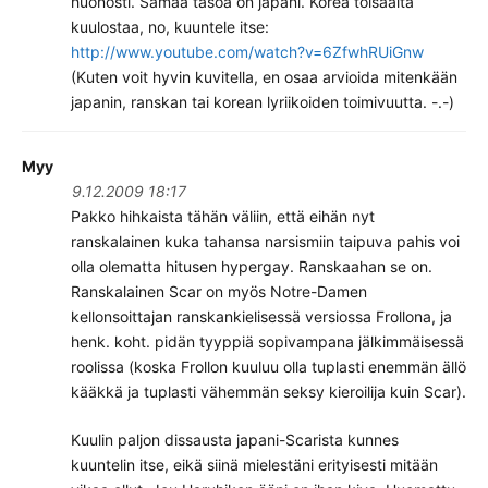
huonosti. Samaa tasoa on japani. Korea toisaalta
kuulostaa, no, kuuntele itse:
http://www.youtube.com/watch?v=6ZfwhRUiGnw
(Kuten voit hyvin kuvitella, en osaa arvioida mitenkään
japanin, ranskan tai korean lyriikoiden toimivuutta. -.-)
Myy
9.12.2009 18:17
Pakko hihkaista tähän väliin, että eihän nyt
ranskalainen kuka tahansa narsismiin taipuva pahis voi
olla olematta hitusen hypergay. Ranskaahan se on.
Ranskalainen Scar on myös Notre-Damen
kellonsoittajan ranskankielisessä versiossa Frollona, ja
henk. koht. pidän tyyppiä sopivampana jälkimmäisessä
roolissa (koska Frollon kuuluu olla tuplasti enemmän ällö
kääkkä ja tuplasti vähemmän seksy kieroilija kuin Scar).
Kuulin paljon dissausta japani-Scarista kunnes
kuuntelin itse, eikä siinä mielestäni erityisesti mitään