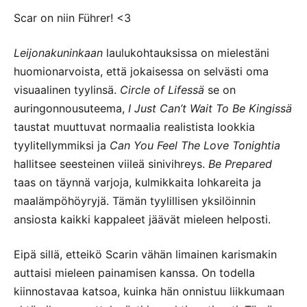
Scar on niin Führer! <3
Leijonakuninkaan
laulukohtauksissa on mielestäni
huomionarvoista, että jokaisessa on selvästi oma
visuaalinen tyylinsä.
Circle of Lifessä
se on
auringonnousuteema,
I Just Can’t Wait To Be Kingissä
taustat muuttuvat normaalia realistista lookkia
tyylitellymmiksi ja
Can You Feel The Love Tonightia
hallitsee seesteinen viileä sinivihreys.
Be Prepared
taas on täynnä varjoja, kulmikkaita lohkareita ja
maalämpöhöyryjä. Tämän tyylillisen yksilöinnin
ansiosta kaikki kappaleet jäävät mieleen helposti.
Eipä sillä, etteikö Scarin vähän limainen karismakin
auttaisi mieleen painamisen kanssa. On todella
kiinnostavaa katsoa, kuinka hän onnistuu liikkumaan