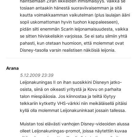
häiritsemään Ziran liikkeiden ihmismäisyys. Vaikka se
tosiaan antaakin hänestä suoraviivaisemman ja sitä
kautta voimakkaamman vaikutelman (plus laulajan ääni
sopii uskomattoman hyvin tuohon kappaleeseen),
pidän silti enemmän Scarin leijonamaisuudesta, vaikka
se sitten hiiviskelisikin varjoissa. Se ei satu silmiin yhtä
pahasti, kun otetaan huomioon, että molemmat ovat
Disney-tasolla varsin realistisen näköisiä leijonia.
Arana
5.12.2009 23:39
Leijonakuningas II on ihan suosikkini Disneyn jatko-
osista, siinä on oikeasti yritystä ja Kovu on parhaita
talon miespääosia. Jos kiinnostaa ja teiltä löytyy
telkkariin kytketty VHS-värkki niin meikäläisellä pitäisi
kyllä olla molemmat Leijonakuninkaat jossain tallessa.
Muistan tosi elävästi vanhojen Disney-videoiden alussa
olleet Leijonakuningas-promot, joissa näytettiin kuvaa