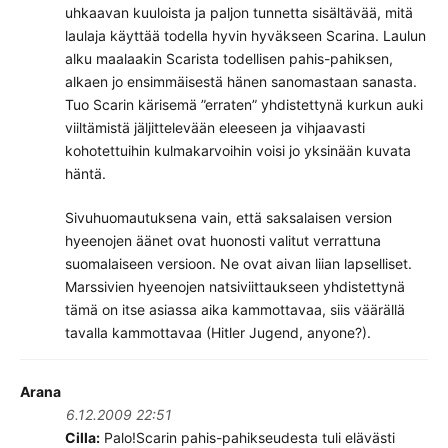
uhkaavan kuuloista ja paljon tunnetta sisältävää, mitä
laulaja käyttää todella hyvin hyväkseen Scarina. Laulun
alku maalaakin Scarista todellisen pahis-pahiksen,
alkaen jo ensimmäisestä hänen sanomastaan sanasta.
Tuo Scarin kärisemä ”erraten” yhdistettynä kurkun auki
viiltämistä jäljittelevään eleeseen ja vihjaavasti
kohotettuihin kulmakarvoihin voisi jo yksinään kuvata
häntä.
Sivuhuomautuksena vain, että saksalaisen version
hyeenojen äänet ovat huonosti valitut verrattuna
suomalaiseen versioon. Ne ovat aivan liian lapselliset.
Marssivien hyeenojen natsiviittaukseen yhdistettynä
tämä on itse asiassa aika kammottavaa, siis väärällä
tavalla kammottavaa (Hitler Jugend, anyone?).
Arana
6.12.2009 22:51
Cilla:
Palo!Scarin pahis-pahikseudesta tuli elävästi