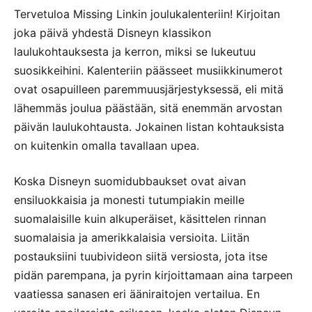
Tervetuloa Missing Linkin joulukalenteriin! Kirjoitan
joka päivä yhdestä Disneyn klassikon
laulukohtauksesta ja kerron, miksi se lukeutuu
suosikkeihini. Kalenteriin päässeet musiikkinumerot
ovat osapuilleen paremmuusjärjestyksessä, eli mitä
lähemmäs joulua päästään, sitä enemmän arvostan
päivän laulukohtausta. Jokainen listan kohtauksista
on kuitenkin omalla tavallaan upea.
Koska Disneyn suomidubbaukset ovat aivan
ensiluokkaisia ja monesti tutumpiakin meille
suomalaisille kuin alkuperäiset, käsittelen rinnan
suomalaisia ja amerikkalaisia versioita. Liitän
postauksiini tuubivideon siitä versiosta, jota itse
pidän parempana, ja pyrin kirjoittamaan aina tarpeen
vaatiessa sanasen eri ääniraitojen vertailua. En