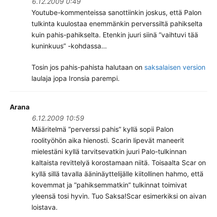
6.12.2009 0:49
Youtube-kommenteissa sanottiinkin joskus, että Palon
tulkinta kuulostaa enemmänkin perverssiltä pahikselta
kuin pahis-pahikselta. Etenkin juuri siinä ”vaihtuvi tää
kuninkuus” -kohdassa…
Tosin jos pahis-pahista halutaan on
saksalaisen version
laulaja jopa Ironsia parempi.
Arana
6.12.2009 10:59
Määritelmä ”perverssi pahis” kyllä sopii Palon
roolityöhön aika hienosti. Scarin lipevät maneerit
mielestäni kyllä tarvitsevatkin juuri Palo-tulkinnan
kaltaista revittelyä korostamaan niitä. Toisaalta Scar on
kyllä sillä tavalla ääninäyttelijälle kiitollinen hahmo, että
kovemmat ja ”pahiksemmatkin” tulkinnat toimivat
yleensä tosi hyvin. Tuo Saksa!Scar esimerkiksi on aivan
loistava.