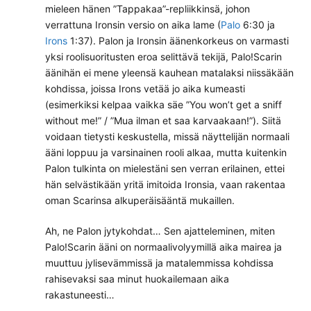
mieleen hänen ”Tappakaa”-repliikkinsä, johon
verrattuna Ironsin versio on aika lame (
Palo
6:30 ja
Irons
1:37). Palon ja Ironsin äänenkorkeus on varmasti
yksi roolisuoritusten eroa selittävä tekijä, Palo!Scarin
äänihän ei mene yleensä kauhean matalaksi niissäkään
kohdissa, joissa Irons vetää jo aika kumeasti
(esimerkiksi kelpaa vaikka säe ”You won’t get a sniff
without me!” / ”Mua ilman et saa karvaakaan!”). Siitä
voidaan tietysti keskustella, missä näyttelijän normaali
ääni loppuu ja varsinainen rooli alkaa, mutta kuitenkin
Palon tulkinta on mielestäni sen verran erilainen, ettei
hän selvästikään yritä imitoida Ironsia, vaan rakentaa
oman Scarinsa alkuperäisääntä mukaillen.
Ah, ne Palon jytykohdat… Sen ajatteleminen, miten
Palo!Scarin ääni on normaalivolyymillä aika mairea ja
muuttuu jylisevämmissä ja matalemmissa kohdissa
rahisevaksi saa minut huokailemaan aika
rakastuneesti…