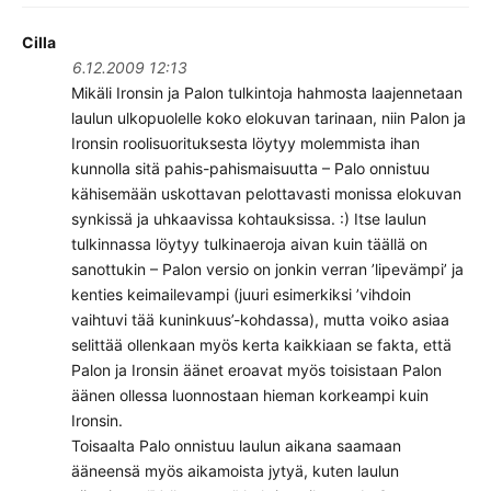
Cilla
6.12.2009 12:13
Mikäli Ironsin ja Palon tulkintoja hahmosta laajennetaan
laulun ulkopuolelle koko elokuvan tarinaan, niin Palon ja
Ironsin roolisuorituksesta löytyy molemmista ihan
kunnolla sitä pahis-pahismaisuutta – Palo onnistuu
kähisemään uskottavan pelottavasti monissa elokuvan
synkissä ja uhkaavissa kohtauksissa. :) Itse laulun
tulkinnassa löytyy tulkinaeroja aivan kuin täällä on
sanottukin – Palon versio on jonkin verran ’lipevämpi’ ja
kenties keimailevampi (juuri esimerkiksi ’vihdoin
vaihtuvi tää kuninkuus’-kohdassa), mutta voiko asiaa
selittää ollenkaan myös kerta kaikkiaan se fakta, että
Palon ja Ironsin äänet eroavat myös toisistaan Palon
äänen ollessa luonnostaan hieman korkeampi kuin
Ironsin.
Toisaalta Palo onnistuu laulun aikana saamaan
ääneensä myös aikamoista jytyä, kuten laulun