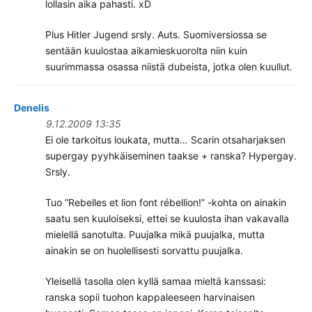
lollasin aika pahasti. xD
Plus Hitler Jugend srsly. Auts. Suomiversiossa se
sentään kuulostaa aikamieskuorolta niin kuin
suurimmassa osassa niistä dubeista, jotka olen kuullut.
Denelis
9.12.2009 13:35
Ei ole tarkoitus loukata, mutta… Scarin otsaharjaksen
supergay pyyhkäiseminen taakse + ranska? Hypergay.
Srsly.
Tuo ”Rebelles et lion font rébellion!” -kohta on ainakin
saatu sen kuuloiseksi, ettei se kuulosta ihan vakavalla
mielellä sanotulta. Puujalka mikä puujalka, mutta
ainakin se on huolellisesti sorvattu puujalka.
Yleisellä tasolla olen kyllä samaa mieltä kanssasi:
ranska sopii tuohon kappaleeseen harvinaisen