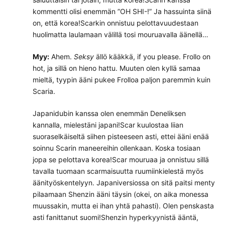
kommentti olisi enemmän ”OH SHI-!” Ja hassuinta siinä
on, että korea!Scarkin onnistuu pelottavuudestaan
huolimatta laulamaan välillä tosi mouruavalla äänellä…
Myy:
Ahem.
Seksy
ällö kääkkä, if you please. Frollo on
hot, ja sillä on hieno hattu. Muuten olen kyllä samaa
mieltä, tyypin ääni pukee Frolloa paljon paremmin kuin
Scaria.
Japanidubin kanssa olen enemmän Deneliksen
kannalla, mielestäni japani!Scar kuulostaa liian
suoraselkäiseltä siihen pisteeseen asti, ettei ääni enää
soinnu Scarin maneereihin ollenkaan. Koska tosiaan
jopa se pelottava korea!Scar mouruaa ja onnistuu sillä
tavalla tuomaan scarmaisuutta ruumiinkielestä myös
äänityöskentelyyn. Japaniversiossa on sitä paitsi menty
pilaamaan Shenzin ääni täysin (okei, on aika monessa
muussakin, mutta ei ihan yhtä pahasti). Olen penskasta
asti fanittanut suomi!Shenzin hyperkyynistä ääntä,