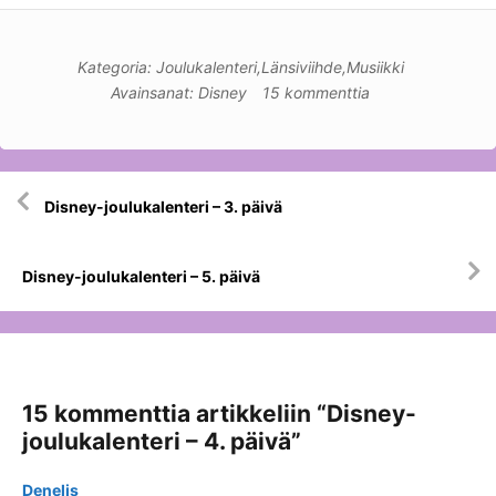
Kategoria:
Joulukalenteri
,
Länsiviihde
,
Musiikki
Avainsanat:
Disney
15 kommenttia
Artikkelien
Disney-joulukalenteri – 3. päivä
selaus
Disney-joulukalenteri – 5. päivä
15 kommenttia artikkeliin “
Disney-
joulukalenteri – 4. päivä
”
Denelis