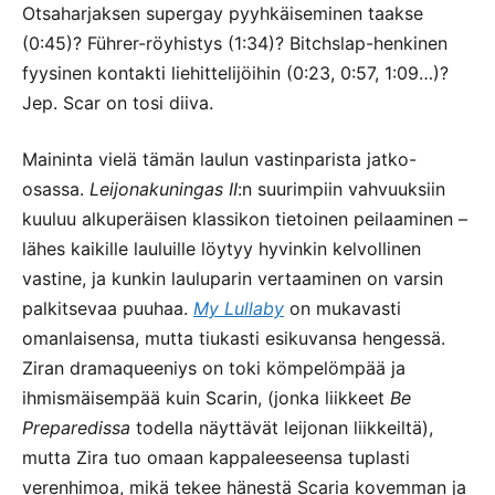
Otsaharjaksen supergay pyyhkäiseminen taakse
(0:45)? Führer-röyhistys (1:34)? Bitchslap-henkinen
fyysinen kontakti liehittelijöihin (0:23, 0:57, 1:09…)?
Jep. Scar on tosi diiva.
Maininta vielä tämän laulun vastinparista jatko-
osassa.
Leijonakuningas II
:n suurimpiin vahvuuksiin
kuuluu alkuperäisen klassikon tietoinen peilaaminen –
lähes kaikille lauluille löytyy hyvinkin kelvollinen
vastine, ja kunkin lauluparin vertaaminen on varsin
palkitsevaa puuhaa.
My Lullaby
on mukavasti
omanlaisensa, mutta tiukasti esikuvansa hengessä.
Ziran dramaqueeniys on toki kömpelömpää ja
ihmismäisempää kuin Scarin, (jonka liikkeet
Be
Preparedissa
todella näyttävät leijonan liikkeiltä),
mutta Zira tuo omaan kappaleeseensa tuplasti
verenhimoa, mikä tekee hänestä Scaria kovemman ja