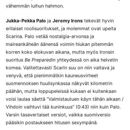
vähemmän luihun hahmon.
Jukka-Pekka Palo
ja
Jeremy Irons
tekevät hyvin
erilaiset roolisuoritukset, ja molemmat ovat upeita
Scarina. Palo vetää nostalgia-arvonsa ja
maireankäheän äänensä voimin hiukan pitemmän
korren koko elokuvan aikana, mutta myös Ironsin
suoritus
Be Preparedin
yhteydessä on aika helvetin
komea. Valitettavasti Scarin suu on niin valtava ja
venyvä, että pienimmätkin kauneusvirheet
suomennoksen huulisynkassa näkyvät kilometrin
päähän, mutta loppupeleissä kukaan ei kuitenkaan
voisi laulaa säettä ”Valmistautuen käyn tähän aikaan /
Vihdoin vaihtuvi tää kuninkuus” (0:43) niin kuin Palo.
Varsin tasavertaiset versiot, vaikka suomiversio
pääsikin postaukseen hitusen sexympänä.