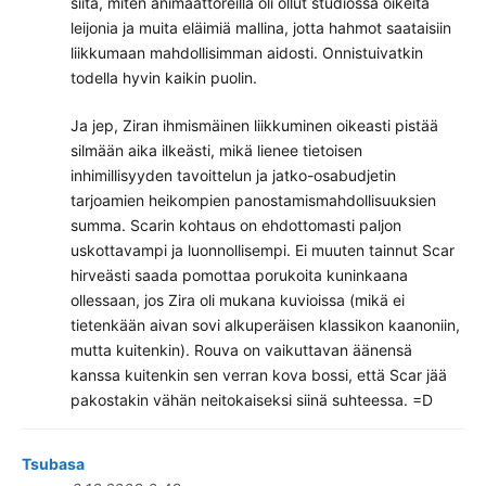
siitä, miten animaattoreilla oli ollut studiossa oikeita
leijonia ja muita eläimiä mallina, jotta hahmot saataisiin
liikkumaan mahdollisimman aidosti. Onnistuivatkin
todella hyvin kaikin puolin.
Ja jep, Ziran ihmismäinen liikkuminen oikeasti pistää
silmään aika ilkeästi, mikä lienee tietoisen
inhimillisyyden tavoittelun ja jatko-osabudjetin
tarjoamien heikompien panostamismahdollisuuksien
summa. Scarin kohtaus on ehdottomasti paljon
uskottavampi ja luonnollisempi. Ei muuten tainnut Scar
hirveästi saada pomottaa porukoita kuninkaana
ollessaan, jos Zira oli mukana kuvioissa (mikä ei
tietenkään aivan sovi alkuperäisen klassikon kaanoniin,
mutta kuitenkin). Rouva on vaikuttavan äänensä
kanssa kuitenkin sen verran kova bossi, että Scar jää
pakostakin vähän neitokaiseksi siinä suhteessa. =D
Tsubasa