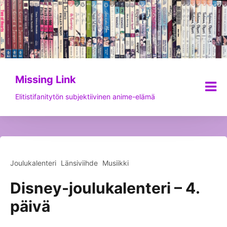
Siirry
sisältöön
Missing Link
Elitistifanitytön subjektiivinen anime-elämä
Joulukalenteri
Länsiviihde
Musiikki
Disney-joulukalenteri – 4.
päivä