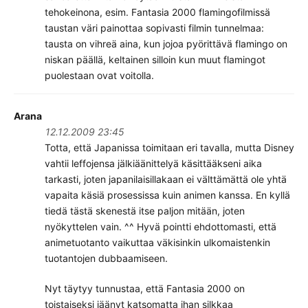
tehokeinona, esim. Fantasia 2000 flamingofilmissä
taustan väri painottaa sopivasti filmin tunnelmaa:
tausta on vihreä aina, kun jojoa pyörittävä flamingo on
niskan päällä, keltainen silloin kun muut flamingot
puolestaan ovat voitolla.
Arana
12.12.2009 23:45
Totta, että Japanissa toimitaan eri tavalla, mutta Disney
vahtii leffojensa jälkiäänittelyä käsittääkseni aika
tarkasti, joten japanilaisillakaan ei välttämättä ole yhtä
vapaita käsiä prosessissa kuin animen kanssa. En kyllä
tiedä tästä skenestä itse paljon mitään, joten
nyökyttelen vain. ^^ Hyvä pointti ehdottomasti, että
animetuotanto vaikuttaa väkisinkin ulkomaistenkin
tuotantojen dubbaamiseen.
Nyt täytyy tunnustaa, että Fantasia 2000 on
toistaiseksi jäänyt katsomatta ihan silkkaa