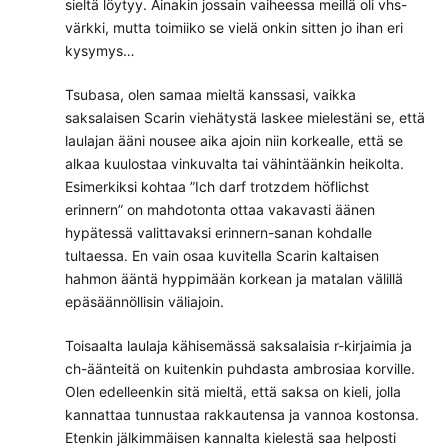
sieltä löytyy. Ainakin jossain vaiheessa meillä oli vhs-
värkki, mutta toimiiko se vielä onkin sitten jo ihan eri
kysymys…
Tsubasa, olen samaa mieltä kanssasi, vaikka
saksalaisen Scarin viehätystä laskee mielestäni se, että
laulajan ääni nousee aika ajoin niin korkealle, että se
alkaa kuulostaa vinkuvalta tai vähintäänkin heikolta.
Esimerkiksi kohtaa ”Ich darf trotzdem höflichst
erinnern” on mahdotonta ottaa vakavasti äänen
hypätessä valittavaksi erinnern-sanan kohdalle
tultaessa. En vain osaa kuvitella Scarin kaltaisen
hahmon ääntä hyppimään korkean ja matalan välillä
epäsäännöllisin väliajoin.
Toisaalta laulaja kähisemässä saksalaisia r-kirjaimia ja
ch-äänteitä on kuitenkin puhdasta ambrosiaa korville.
Olen edelleenkin sitä mieltä, että saksa on kieli, jolla
kannattaa tunnustaa rakkautensa ja vannoa kostonsa.
Etenkin jälkimmäisen kannalta kielestä saa helposti