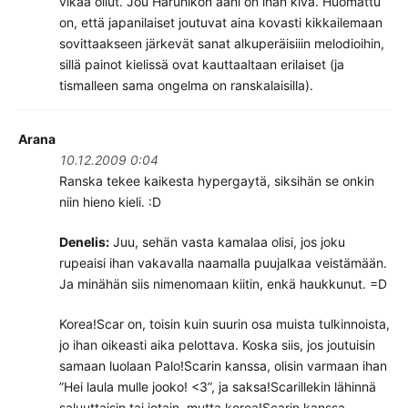
vikaa ollut. Jou Haruhikon ääni on ihan kiva. Huomattu
on, että japanilaiset joutuvat aina kovasti kikkailemaan
sovittaakseen järkevät sanat alkuperäisiiin melodioihin,
sillä painot kielissä ovat kauttaaltaan erilaiset (ja
tismalleen sama ongelma on ranskalaisilla).
Arana
10.12.2009 0:04
Ranska tekee kaikesta hypergaytä, siksihän se onkin
niin hieno kieli. :D
Denelis:
Juu, sehän vasta kamalaa olisi, jos joku
rupeaisi ihan vakavalla naamalla puujalkaa veistämään.
Ja minähän siis nimenomaan kiitin, enkä haukkunut. =D
Korea!Scar on, toisin kuin suurin osa muista tulkinnoista,
jo ihan oikeasti aika pelottava. Koska siis, jos joutuisin
samaan luolaan Palo!Scarin kanssa, olisin varmaan ihan
”Hei laula mulle jooko! <3”, ja saksa!Scarillekin lähinnä
saluuttaisin tai jotain, mutta korea!Scarin kanssa