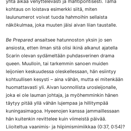
yhtä aikaa venyttelevästi ja mahtipontisesti. Tämä
kohtaus on loistava esimerkki siitä, miten
laulunumerot voivat tuoda hahmoihin sellaista
näkökulmaa, joka muuten jäisi aivan liian taustalle.
Be Prepared
ansaitsee hatunnoston yksin jo sen
ansiosta, etten ilman sitä olisi ikinä alkanut ajatella
Scarin olevan sydämeltään puhdasverinen drama
queen. Muulloin, tai tarkemmin sanoen muiden
leijonien keskuudessa oleskellessaan, hän esiintyy
kohtuullisen kesysti – aina vähän, mutta ei mitenkään
huomattavasti yli. Aivan luonnollista urosleijonalle,
joka ei ole lauman johtaja, ja myöhemminkin hänen
täytyy pitää yllä vähän lujempaa ja hillitympää
kuningasimagoa. Hyeenojen kanssa jammaillessaan
hän kuitenkin revittelee kuin viimeistä päivää.
Liioiteltua vaanimis- ja hiipimismimiikkaa (0:37, 0:54)?