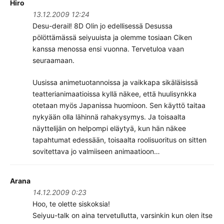
Hiro
13.12.2009 12:24
Desu-derail! 8D Olin jo edellisessä Desussa
pölöttämässä seiyuuista ja olemme tosiaan Ciken
kanssa menossa ensi vuonna. Tervetuloa vaan
seuraamaan.
Uusissa animetuotannoissa ja vaikkapa sikäläisissä
teatterianimaatioissa kyllä näkee, että huulisynkka
otetaan myös Japanissa huomioon. Sen käyttö taitaa
nykyään olla lähinnä rahakysymys. Ja toisaalta
näyttelijän on helpompi eläytyä, kun hän näkee
tapahtumat edessään, toisaalta roolisuoritus on sitten
sovitettava jo valmiiseen animaatioon…
Arana
14.12.2009 0:23
Hoo, te olette siskoksia!
Seiyuu-talk on aina tervetullutta, varsinkin kun olen itse