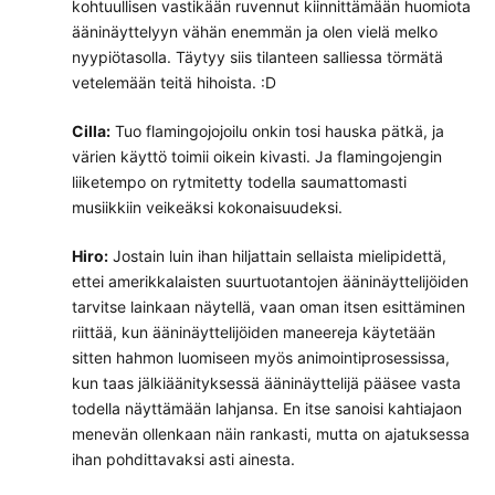
kohtuullisen vastikään ruvennut kiinnittämään huomiota
ääninäyttelyyn vähän enemmän ja olen vielä melko
nyypiötasolla. Täytyy siis tilanteen salliessa törmätä
vetelemään teitä hihoista. :D
Cilla:
Tuo flamingojojoilu onkin tosi hauska pätkä, ja
värien käyttö toimii oikein kivasti. Ja flamingojengin
liiketempo on rytmitetty todella saumattomasti
musiikkiin veikeäksi kokonaisuudeksi.
Hiro:
Jostain luin ihan hiljattain sellaista mielipidettä,
ettei amerikkalaisten suurtuotantojen ääninäyttelijöiden
tarvitse lainkaan näytellä, vaan oman itsen esittäminen
riittää, kun ääninäyttelijöiden maneereja käytetään
sitten hahmon luomiseen myös animointiprosessissa,
kun taas jälkiäänityksessä ääninäyttelijä pääsee vasta
todella näyttämään lahjansa. En itse sanoisi kahtiajaon
menevän ollenkaan näin rankasti, mutta on ajatuksessa
ihan pohdittavaksi asti ainesta.