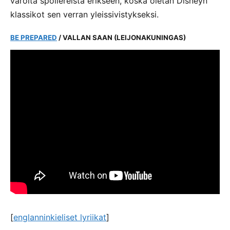
varoita spoilereista erikseen, koska oletan Disneyn
klassikot sen verran yleissivistykseksi.
BE PREPARED
/ VALLAN SAAN (LEIJONAKUNINGAS)
[
englanninkieliset lyriikat
]