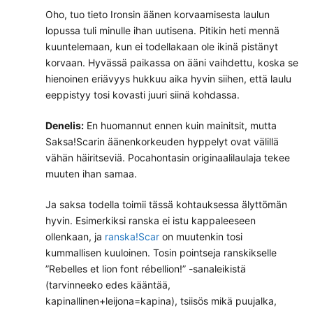
Oho, tuo tieto Ironsin äänen korvaamisesta laulun
lopussa tuli minulle ihan uutisena. Pitikin heti mennä
kuuntelemaan, kun ei todellakaan ole ikinä pistänyt
korvaan. Hyvässä paikassa on ääni vaihdettu, koska se
hienoinen eriävyys hukkuu aika hyvin siihen, että laulu
eeppistyy tosi kovasti juuri siinä kohdassa.
Denelis:
En huomannut ennen kuin mainitsit, mutta
Saksa!Scarin äänenkorkeuden hyppelyt ovat välillä
vähän häiritseviä. Pocahontasin originaalilaulaja tekee
muuten ihan samaa.
Ja saksa todella toimii tässä kohtauksessa älyttömän
hyvin. Esimerkiksi ranska ei istu kappaleeseen
ollenkaan, ja
ranska!Scar
on muutenkin tosi
kummallisen kuuloinen. Tosin pointseja ranskikselle
”Rebelles et lion font rébellion!” -sanaleikistä
(tarvinneeko edes kääntää,
kapinallinen+leijona=kapina), tsiisös mikä puujalka,