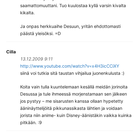
saamattomuuttani. Tuo kuulostaa kyllä varsin kivalta
kikalta.
Ja onpas herkkuaihe Desuun, yritän ehdottomasti
päästä yleisöksi. =D
Cilla
13.12.2009 9:11
http://www.youtube.com/watch?v=x4H3icCCiXY
siinä voi tutkia sitä taustan vihjailua juonenkulusta :)
Koita vain tulla kuuntelemaan kesällä meidän jorinoita
Desussa ja tule ihmeessä morjenstamaan sen jälkeen
jos pystyy – me sisarusten kanssa ollaan hypetetty
ääninäyttelijöitä pikkunassikasta lähtien ja voidaan
jorista niin anime- kuin Disney-äänistäkin vaikka kuinka
pitkään. :9