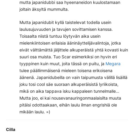
mutta japanidubbi saa hyeenaneidon kuulostamaan
joltain äksyltä mummulta.
Mutta japanidubit kyllä taistelevat todella usein
laulusujuvuuden ja tavujen sovittamisen kanssa.
Toisaalta niistä tuntuu löytyvän aika usein
mielenkiintoisen erilaisia ääninäyttelijävalintoja, jotka
eivät välttämättä jäljittele alkuperäistä yhtä kovasti kuin
suuri osa muista. Tuo Scar esimerkiksi on hyvin eri
tyyppinen kuin muut, joita tässä on puitu, ja
Megara
tulee päällimmäisenä mieleen toisena erikoisena
äänenä. Japanidubeilla on vain taipumusta välillä lisäillä
joku tosi cool säe suoraan alkuperäisistä lyriikoista,
mikä on aika tappava isku kappaleen tunnelmalle…
Mutta joo, ei kai nousevanauringonmaalaisilta muuta
pitäisi odottaakaan, eihän laulu ilman engrishiä ole
mikään laulu. =)
Cilla