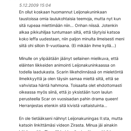
5.12.2009 15:04
En ollut koskaan huomannut Leijonakuninkaan
taustoissa omia laulukohtaisia teemoja, mutta nyt kun
sitä rupeaa miettimään niin… Onhan niissä. Jotenkin
alkaa pikkuhiljaa tuntumaan siltä, että täytyisi katsoa
koko leffa uudestaan, niin paljon minulta ilmeisesti meni
siitä ohi silloin 9-vuotiaana. (Ei mikään ihme kyllä…)
Minulle on ylipäätään jäänyt sellainen mielikuva, että
eläinten liikkeiden animointi Leijonakuninkaassa on
todella laadukasta. Scarin liikehdinnässä on mieletöntä
ilmeikkyyttä ja olen täysin samaa mieltä siitä, että se
vahvistaa häntä hahmona. Toisaalta olet ehdottomasti
oikeassa myös siinä, että jo yksistään tuon laulun
perusteella Scar on vuosisadan pahin drama queen!
Herranjestas etenkin sitä kivistä valtaistuinta…
En ole tietääkseni nähnyt Leijonakuningas II:sta, mutta
katsoin linkittämäsi videon Zirasta. Minua jäi ainakin