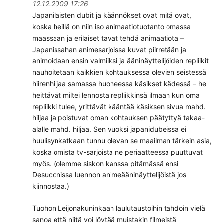
12.12.2009 17:26
Japanilaisten dubit ja käännökset ovat mitä ovat,
koska heillä on niin iso animaatiotuotanto omassa
maassaan ja erilaiset tavat tehdä animaatiota –
Japanissahan animesarjoissa kuvat piirretään ja
animoidaan ensin valmiiksi ja ääninäyttelijöiden repliikit
nauhoitetaan kaikkien kohtauksessa olevien seistessä
hiirenhiljaa samassa huoneessa käsikset kädessä – he
heittävät miltei lennosta repliikkinsä ilmaan kun oma
repliikki tulee, yrittävät kääntää käsiksen sivua mahd.
hiljaa ja poistuvat oman kohtauksen päätyttyä takaa-
alalle mahd. hiljaa. Sen vuoksi japanidubeissa ei
huulisynkatkaan tunnu olevan se maailman tärkein asia,
koska omista tv-sarjoista ne periaatteessa puuttuvat
myös. (olemme siskon kanssa pitämässä ensi
Desuconissa luennon animeääninäyttelijöistä jos
kiinnostaa.)
Tuohon Leijonakuninkaan laulutaustoihin tahdoin vielä
sanoa että niitä voi löytää muistakin filmeistä