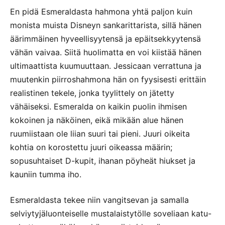
En pidä Esmeraldasta hahmona yhtä paljon kuin
monista muista Disneyn sankarittarista, sillä hänen
äärimmäinen hyveellisyytensä ja epäitsekkyytensä
vähän vaivaa. Siitä huolimatta en voi kiistää hänen
ultimaattista kuumuuttaan. Jessicaan verrattuna ja
muutenkin piirroshahmona hän on fyysisesti erittäin
realistinen tekele, jonka tyylittely on jätetty
vähäiseksi. Esmeralda on kaikin puolin ihmisen
kokoinen ja näköinen, eikä mikään alue hänen
ruumiistaan ole liian suuri tai pieni. Juuri oikeita
kohtia on korostettu juuri oikeassa määrin;
sopusuhtaiset D-kupit, ihanan pöyheät hiukset ja
kauniin tumma iho.
Esmeraldasta tekee niin vangitsevan ja samalla
selviytyjäluonteiselle mustalaistytölle soveliaan katu-