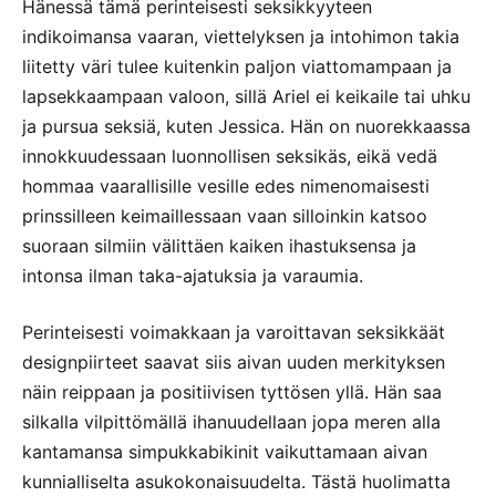
Hänessä tämä perinteisesti seksikkyyteen
indikoimansa vaaran, viettelyksen ja intohimon takia
liitetty väri tulee kuitenkin paljon viattomampaan ja
lapsekkaampaan valoon, sillä Ariel ei keikaile tai uhku
ja pursua seksiä, kuten Jessica. Hän on nuorekkaassa
innokkuudessaan luonnollisen seksikäs, eikä vedä
hommaa vaarallisille vesille edes nimenomaisesti
prinssilleen keimaillessaan vaan silloinkin katsoo
suoraan silmiin välittäen kaiken ihastuksensa ja
intonsa ilman taka-ajatuksia ja varaumia.
Perinteisesti voimakkaan ja varoittavan seksikkäät
designpiirteet saavat siis aivan uuden merkityksen
näin reippaan ja positiivisen tyttösen yllä. Hän saa
silkalla vilpittömällä ihanuudellaan jopa meren alla
kantamansa simpukkabikinit vaikuttamaan aivan
kunnialliselta asukokonaisuudelta. Tästä huolimatta