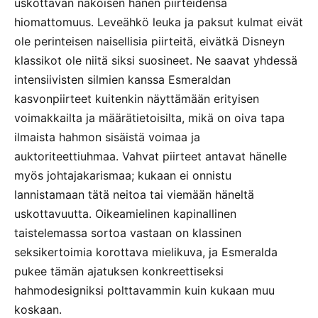
uskottavan näköisen hänen piirteidensä
hiomattomuus. Leveähkö leuka ja paksut kulmat eivät
ole perinteisen naisellisia piirteitä, eivätkä Disneyn
klassikot ole niitä siksi suosineet. Ne saavat yhdessä
intensiivisten silmien kanssa Esmeraldan
kasvonpiirteet kuitenkin näyttämään erityisen
voimakkailta ja määrätietoisilta, mikä on oiva tapa
ilmaista hahmon sisäistä voimaa ja
auktoriteettiuhmaa. Vahvat piirteet antavat hänelle
myös johtajakarismaa; kukaan ei onnistu
lannistamaan tätä neitoa tai viemään häneltä
uskottavuutta. Oikeamielinen kapinallinen
taistelemassa sortoa vastaan on klassinen
seksikertoimia korottava mielikuva, ja Esmeralda
pukee tämän ajatuksen konkreettiseksi
hahmodesigniksi polttavammin kuin kukaan muu
koskaan.