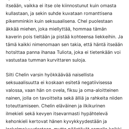
itseään, vaikka ei itse ole kiinnostunut kuin omasta
kullastaan, ja sekin suhde kuvataan romanttisena
pikemminkin kuin seksuaalisena. Chel puolestaan
äkkää miehen, joka miellyttää, hommaa tämän
kaverin pois tieltään ja pistää kohteensa liekkeihin. Ja
tämä kaikki nimenomaan sen takia, että häntä itseään
hotsittaa panna ihanaa Tuliota, joka ei tietenkään voi
vastustaa tumman kurvittaren suloja.
Silti Chelin varsin hyökkäävää naisellista
seksuaalisuutta ei koskaan esitetä negatiivisessa
valossa, vaan hän on ovela, fiksu ja oma-aloitteinen
nainen, jolla on tavoitteita sekä älliä ja rahkeita niiden
toteuttamiseen. Chelin eläväinen ja ilkikurinen
ilmekieli sekä kevyen itsevarmasti hypähtelevä
kehonkieli kertovat hänen kyvykkyydestään ja