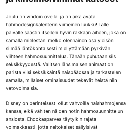
Joulu on vihdoin ovella, ja on aika avata
hahmodesignkalenterin viimeinen luukku! Tälle
päivälle säästin itselleni hyvin rakkaan aiheen, joka on
samalla mielestäni melko olennainen osa yleisön
silmää lähtökohtaisesti miellyttämään pyrkivän
viihteen hahmosuunnittelua. Tänään puhutaan siis
seksikkyydestä. Valitsen länsimaisen animaation
parista viisi seksikkäintä naispääosaa ja tarkastelen
samalla, millaiset ominaisuudet tekevät heistä niin
vetovoimaisia.
Disney on perinteisesti ollut vahvoilla naishahmojensa
kanssa, eikä vähiten näiden hotin hahmosuunnittelun
ansiosta. Ehdokasparvea täytyikin rajata
voimakkaasti, jotta neitokaiset säilyisivät