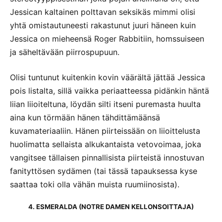
Jessican kaltainen polttavan seksikäs mimmi olisi
yhtä omistautuneesti rakastunut juuri häneen kuin
Jessica on mieheensä Roger Rabbitiin, homssuiseen
ja säheltävään piirrospupuun.
Olisi tuntunut kuitenkin kovin väärältä jättää Jessica
pois listalta, sillä vaikka periaatteessa pidänkin häntä
liian liioiteltuna, löydän silti itseni puremasta huulta
aina kun törmään hänen tähdittämäänsä
kuvamateriaaliin. Hänen piirteissään on liioittelusta
huolimatta sellaista alkukantaista vetovoimaa, joka
vangitsee tällaisen pinnallisista piirteistä innostuvan
fanityttösen sydämen (tai tässä tapauksessa kyse
saattaa toki olla vähän muista ruumiinosista).
4. ESMERALDA (NOTRE DAMEN KELLONSOITTAJA)