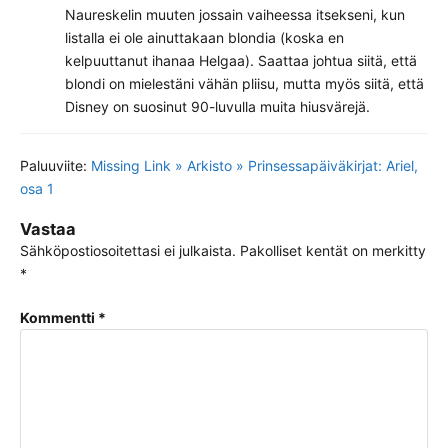
Naureskelin muuten jossain vaiheessa itsekseni, kun
listalla ei ole ainuttakaan blondia (koska en
kelpuuttanut ihanaa Helgaa). Saattaa johtua siitä, että
blondi on mielestäni vähän pliisu, mutta myös siitä, että
Disney on suosinut 90-luvulla muita hiusvärejä.
Paluuviite:
Missing Link » Arkisto » Prinsessapäiväkirjat: Ariel,
osa 1
Vastaa
Sähköpostiosoitettasi ei julkaista.
Pakolliset kentät on merkitty
*
Kommentti
*