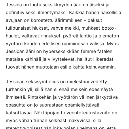
Jessica on luotu seksikkyyden äärimmäiseksi ja
definitiiviseksi ilmentymäksi. Kaikkia hänen naisellisia
avujaan on korostettu äärimmilleen – paksut
tulipunaiset hiukset, vahva meikki, muhkeat botox-
huulet, valtavat rinnukset, pyöreä lantio ja olematon
vyötärö kahden edellisen ruumiinosan välissä. Myös
Jessican ääni on hyperseksikkään femme fatalen
matalaa kähinää ja viivyttelevät, hallitut liikeradat
tuovat hänen muotojaan esille kahta keinuvammin.
Jessican seksisymbolius on mielestäni vedetty
turhankin yli, sillä hän ei enää melkein edes näytä
ihmiseltä. Rintakehän ja vyötärön välinen järkyttävä
epäsuhta on jo suorastaan epämiellyttävää
katsottavaa. Nörttipojan toiveentoteutustavoite on
myös vähän turhan selkeästi näkyvissä, sillä
stereotyyppisestihän joka pojan unelmana on, että