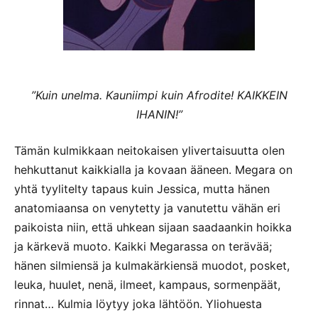
”Kuin unelma. Kauniimpi kuin Afrodite! KAIKKEIN
IHANIN!”
Tämän kulmikkaan neitokaisen ylivertaisuutta olen
hehkuttanut kaikkialla ja kovaan ääneen. Megara on
yhtä tyylitelty tapaus kuin Jessica, mutta hänen
anatomiaansa on venytetty ja vanutettu vähän eri
paikoista niin, että uhkean sijaan saadaankin hoikka
ja kärkevä muoto. Kaikki Megarassa on terävää;
hänen silmiensä ja kulmakärkiensä muodot, posket,
leuka, huulet, nenä, ilmeet, kampaus, sormenpäät,
rinnat… Kulmia löytyy joka lähtöön. Yliohuesta