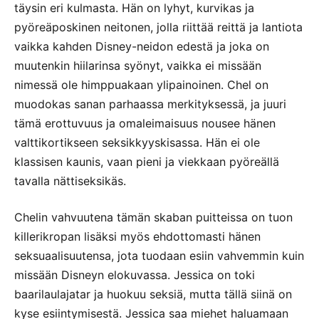
täysin eri kulmasta. Hän on lyhyt, kurvikas ja
pyöreäposkinen neitonen, jolla riittää reittä ja lantiota
vaikka kahden Disney-neidon edestä ja joka on
muutenkin hiilarinsa syönyt, vaikka ei missään
nimessä ole himppuakaan ylipainoinen. Chel on
muodokas sanan parhaassa merkityksessä, ja juuri
tämä erottuvuus ja omaleimaisuus nousee hänen
valttikortikseen seksikkyyskisassa. Hän ei ole
klassisen kaunis, vaan pieni ja viekkaan pyöreällä
tavalla nättiseksikäs.
Chelin vahvuutena tämän skaban puitteissa on tuon
killerikropan lisäksi myös ehdottomasti hänen
seksuaalisuutensa, jota tuodaan esiin vahvemmin kuin
missään Disneyn elokuvassa. Jessica on toki
baarilaulajatar ja huokuu seksiä, mutta tällä siinä on
kyse esiintymisestä. Jessica saa miehet haluamaan