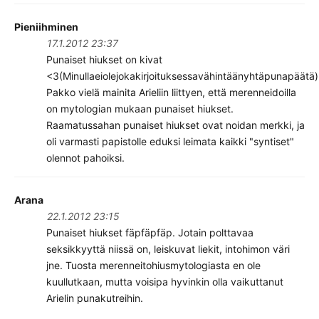
Pieniihminen
17.1.2012 23:37
Punaiset hiukset on kivat
<3(Minullaeiolejokakirjoituksessavähintäänyhtäpunapäätä)
Pakko vielä mainita Arieliin liittyen, että merenneidoilla
on mytologian mukaan punaiset hiukset.
Raamatussahan punaiset hiukset ovat noidan merkki, ja
oli varmasti papistolle eduksi leimata kaikki "syntiset"
olennot pahoiksi.
Arana
22.1.2012 23:15
Punaiset hiukset fäpfäpfäp. Jotain polttavaa
seksikkyyttä niissä on, leiskuvat liekit, intohimon väri
jne. Tuosta merenneitohiusmytologiasta en ole
kuullutkaan, mutta voisipa hyvinkin olla vaikuttanut
Arielin punakutreihin.