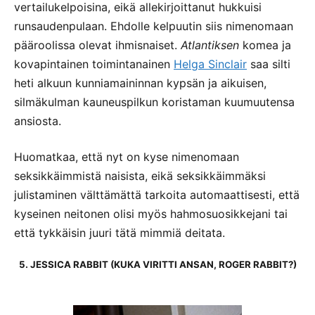
vertailukelpoisina, eikä allekirjoittanut hukkuisi
runsaudenpulaan. Ehdolle kelpuutin siis nimenomaan
pääroolissa olevat ihmisnaiset.
Atlantiksen
komea ja
kovapintainen toimintanainen
Helga Sinclair
saa silti
heti alkuun kunniamaininnan kypsän ja aikuisen,
silmäkulman kauneuspilkun koristaman kuumuutensa
ansiosta.
Huomatkaa, että nyt on kyse nimenomaan
seksikkäimmistä naisista, eikä seksikkäimmäksi
julistaminen välttämättä tarkoita automaattisesti, että
kyseinen neitonen olisi myös hahmosuosikkejani tai
että tykkäisin juuri tätä mimmiä deitata.
5. JESSICA RABBIT (KUKA VIRITTI ANSAN, ROGER RABBIT?)