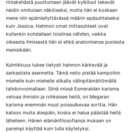
rintakehästä puuttumaan jäävät kylkiluut tekevät
neidin omituisen näköiseksi, mutta hän ei koskaan
mene niin epämiellyttävässä määrin epäsuhtaiseksi
kuin Jessica. Hahmon omat mittasuhteet ovat
kuitenkin kohdallaan toisiinsa nähden, vaikka
oikeasta ihmisestä hän ei ehkä anatomiansa puolesta
menisikään.
Kulmikkuus tukee tietysti hahmon kärkevää ja
sarkastista asennetta. Tämä neito pistää kampoihin
miehelle kuin miehelle silkalla välinpitämättömällä
tahdonvoimallaan. Siinä missä Esmeraldan karisma
vetoaa ihmisiin ja rohkaisee heitä, on Megaran
karisma enemmän muut poissulkevaa sorttia. Hän
katsoo muita alaspäin, koska ei halua päästää heitä
lähelleen. Hänen elämänfilosofiansa mukaan on
parempi käyttää kuin tulla käytetyksi.