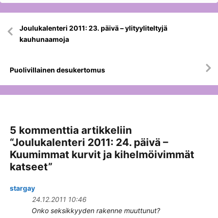
Artikkelien
Joulukalenteri 2011: 23. päivä – ylityyliteltyjä
selaus
kauhunaamoja
Puolivillainen desukertomus
5 kommenttia artikkeliin
“
Joulukalenteri 2011: 24. päivä –
Kuumimmat kurvit ja kihelmöivimmät
katseet
”
stargay
24.12.2011 10:46
Onko seksikkyyden rakenne muuttunut?