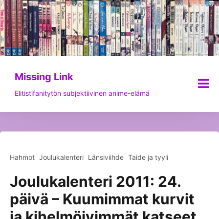
Siirry
sisältöön
Missing Link
Elitistifanitytön subjektiivinen anime-elämä
Hahmot
Joulukalenteri
Länsiviihde
Taide ja tyyli
Joulukalenteri 2011: 24.
päivä – Kuumimmat kurvit
ja kihelmöivimmät katseet