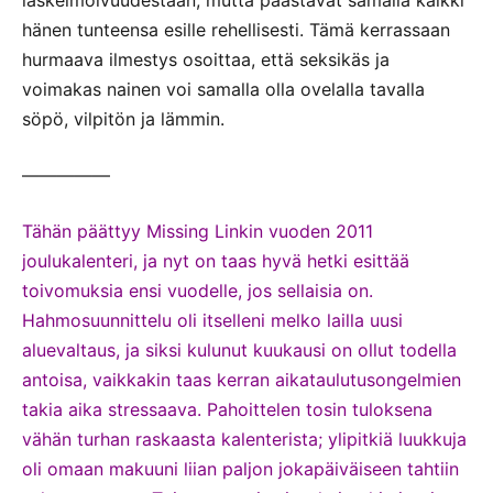
laskelmoivuudestaan, mutta päästävät samalla kaikki
hänen tunteensa esille rehellisesti. Tämä kerrassaan
hurmaava ilmestys osoittaa, että seksikäs ja
voimakas nainen voi samalla olla ovelalla tavalla
söpö, vilpitön ja lämmin.
—————
Tähän päättyy Missing Linkin vuoden 2011
joulukalenteri, ja nyt on taas hyvä hetki esittää
toivomuksia ensi vuodelle, jos sellaisia on.
Hahmosuunnittelu oli itselleni melko lailla uusi
aluevaltaus, ja siksi kulunut kuukausi on ollut todella
antoisa, vaikkakin taas kerran aikataulutusongelmien
takia aika stressaava.
Pahoittelen tosin tuloksena
vähän turhan raskaasta kalenterista; ylipitkiä luukkuja
oli omaan makuuni liian paljon jokapäiväiseen tahtiin