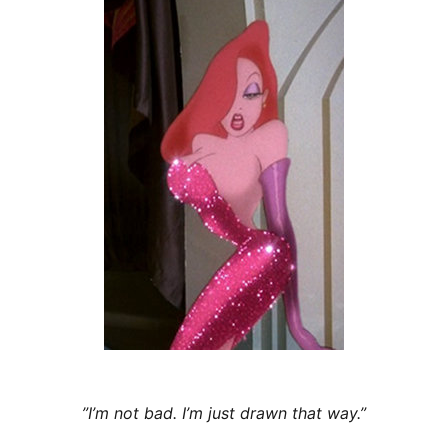
”I’m not bad. I’m just drawn that way.”