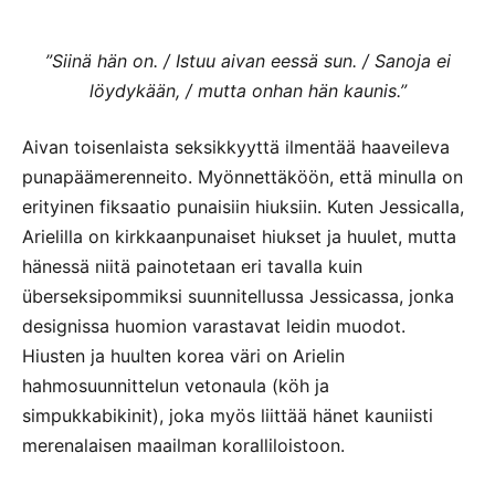
”Siinä hän on. / Istuu aivan eessä sun. / Sanoja ei
löydykään, / mutta onhan hän kaunis.”
Aivan toisenlaista seksikkyyttä ilmentää haaveileva
punapäämerenneito. Myönnettäköön, että minulla on
erityinen fiksaatio punaisiin hiuksiin. Kuten Jessicalla,
Arielilla on kirkkaanpunaiset hiukset ja huulet, mutta
hänessä niitä painotetaan eri tavalla kuin
überseksipommiksi suunnitellussa Jessicassa, jonka
designissa huomion varastavat leidin muodot.
Hiusten ja huulten korea väri on Arielin
hahmosuunnittelun vetonaula (köh ja
simpukkabikinit), joka myös liittää hänet kauniisti
merenalaisen maailman koralliloistoon.