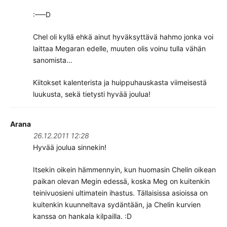
:—–D
Chel oli kyllä ehkä ainut hyväksyttävä hahmo jonka voi
laittaa Megaran edelle, muuten olis voinu tulla vähän
sanomista…
Kiitokset kalenterista ja huippuhauskasta viimeisestä
luukusta, sekä tietysti hyvää joulua!
Arana
26.12.2011 12:28
Hyvää joulua sinnekin!
Itsekin oikein hämmennyin, kun huomasin Chelin oikean
paikan olevan Megin edessä, koska Meg on kuitenkin
teinivuosieni ultimatein ihastus. Tällaisissa asioissa on
kuitenkin kuunneltava sydäntään, ja Chelin kurvien
kanssa on hankala kilpailla. :D