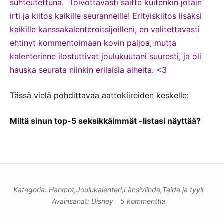
suhteutettuna. Toivottavasti saitte kuitenkin jotain
irti ja kiitos kaikille seuranneille! Erityiskiitos lisäksi
kaikille kanssakalenteroitsijoilleni, en valitettavasti
ehtinyt kommentoimaan kovin paljoa, mutta
kalenterinne ilostuttivat joulukuutani suuresti, ja oli
hauska seurata niinkin erilaisia aiheita. <3
Tässä vielä pohdittavaa aattokiireiden keskelle:
Miltä sinun top-5 seksikkäimmät -listasi näyttää?
Kategoria:
Hahmot
,
Joulukalenteri
,
Länsiviihde
,
Taide ja tyyli
Avainsanat:
Disney
5 kommenttia