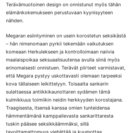
Terävämuotoinen design on onnistunut myös tähän
elämänkokemukseen perustuvaan kyynisyyteen
nähden.
Megaran esiintyminen on usein korostetun seksikästä
– hän nimenomaan pyrkii tekemään vaikutuksen
komeaan Herkulekseen ja kontrolloimaan naiivia
maalaispoikaa seksuaalisuutensa avulla siinä myös
erinomaisesti onnistuen. Terävät piirteet varmistavat,
että Megara pystyy uskottavasti olemaan tarpeeksi
kova tällaiseen leikittelyyn. Toisaalta sankarin
sulattaessa antiikkikaunottaren sydämen tämä
kulmikkuus toimiikin neidin herkkyyden korostajana.
Traagisesta, itsensä kanssa omien tunteidensa
hämmentämänä kamppailevasta sankarittaresta
tuskin pääsee seksikkäämmäksi, sillä
tavoittamattomuus viehättää ja kuumottaa.