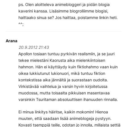
ps. Olen aloitteleva animebloggeri ja pidän blogia
kaverini kanssa. Lisäsimme blogrolliimme blogisi,
haittaako sinua se? Jos haittaa, poistamme linkin heti.
^^;
Arana
20.9.2012 21:43
Apollon tosiaan tuntuu pyrkivän realismiin, ja se juuri
tekee mielestäni Kaorusta aika mielenkiintoisen
hahmon. Hän ei käyttäydy kuin fiktiohahmo vaan kuin
oikea lukkiutunut lukionuori, mikä tuntuu fiktion
kontekstissa aika jännältä ja suorastaan oudolta.
Virkistävää vaihtelua ja varsin hyvin kirjoitetussa
muodossa, mutta toisaalta pikkuisen masentavaa
varsinkin Tsuritaman absoluuttisen ihanuuden rinnalla.
Ei minua linkitys häiritse, kaikin mokomin! Hienoa
muuten, että saadaan lisää animeblogeja pystyyn.
Kovasti tsemppiä teille, odotan jo innolla, millaista settiä