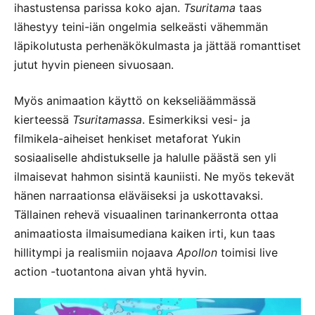
ihastustensa parissa koko ajan.
Tsuritama
taas
lähestyy teini-iän ongelmia selkeästi vähemmän
läpikolutusta perhenäkökulmasta ja jättää romanttiset
jutut hyvin pieneen sivuosaan.
Myös animaation käyttö on kekseliäämmässä
kierteessä
Tsuritamassa
. Esimerkiksi vesi- ja
filmikela-aiheiset henkiset metaforat Yukin
sosiaaliselle ahdistukselle ja halulle päästä sen yli
ilmaisevat hahmon sisintä kauniisti. Ne myös tekevät
hänen narraationsa eläväiseksi ja uskottavaksi.
Tällainen rehevä visuaalinen tarinankerronta ottaa
animaatiosta ilmaisumediana kaiken irti, kun taas
hillitympi ja realismiin nojaava
Apollon
toimisi live
action -tuotantona aivan yhtä hyvin.