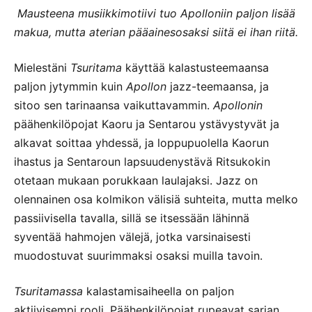
Mausteena musiikkimotiivi tuo Apolloniin paljon lisää
makua, mutta aterian pääainesosaksi siitä ei ihan riitä.
Mielestäni
Tsuritama
käyttää kalastusteemaansa
paljon jytymmin kuin
Apollon
jazz-teemaansa, ja
sitoo sen tarinaansa vaikuttavammin.
Apollonin
päähenkilöpojat Kaoru ja Sentarou ystävystyvät ja
alkavat soittaa yhdessä, ja loppupuolella Kaorun
ihastus ja Sentaroun lapsuudenystävä Ritsukokin
otetaan mukaan porukkaan laulajaksi. Jazz on
olennainen osa kolmikon välisiä suhteita, mutta melko
passiivisella tavalla, sillä se itsessään lähinnä
syventää hahmojen välejä, jotka varsinaisesti
muodostuvat suurimmaksi osaksi muilla tavoin.
Tsuritamassa
kalastamisaiheella on paljon
aktiivisempi rooli. Päähenkilöpojat rupeavat sarjan