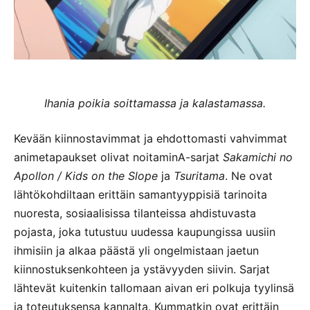
Ihania poikia soittamassa ja kalastamassa.
Kevään kiinnostavimmat ja ehdottomasti vahvimmat
animetapaukset olivat noitaminA-sarjat
Sakamichi no
Apollon / Kids on the Slope
ja
Tsuritama
. Ne ovat
lähtökohdiltaan erittäin samantyyppisiä tarinoita
nuoresta, sosiaalisissa tilanteissa ahdistuvasta
pojasta, joka tutustuu uudessa kaupungissa uusiin
ihmisiin ja alkaa päästä yli ongelmistaan jaetun
kiinnostuksenkohteen ja ystävyyden siivin. Sarjat
lähtevät kuitenkin tallomaan aivan eri polkuja tyylinsä
ja toteutuksensa kannalta. Kummatkin ovat erittäin