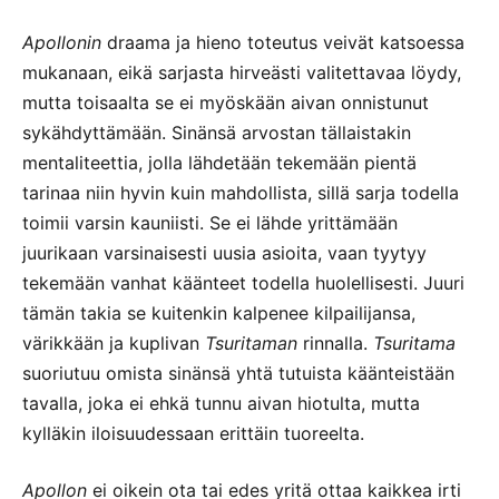
Apollonin
draama ja hieno toteutus veivät katsoessa
mukanaan, eikä sarjasta hirveästi valitettavaa löydy,
mutta toisaalta se ei myöskään aivan onnistunut
sykähdyttämään. Sinänsä arvostan tällaistakin
mentaliteettia, jolla lähdetään tekemään pientä
tarinaa niin hyvin kuin mahdollista, sillä sarja todella
toimii varsin kauniisti. Se ei lähde yrittämään
juurikaan varsinaisesti uusia asioita, vaan tyytyy
tekemään vanhat käänteet todella huolellisesti. Juuri
tämän takia se kuitenkin kalpenee kilpailijansa,
värikkään ja kuplivan
Tsuritaman
rinnalla.
Tsuritama
suoriutuu omista sinänsä yhtä tutuista käänteistään
tavalla, joka ei ehkä tunnu aivan hiotulta, mutta
kylläkin iloisuudessaan erittäin tuoreelta.
Apollon
ei oikein ota tai edes yritä ottaa kaikkea irti