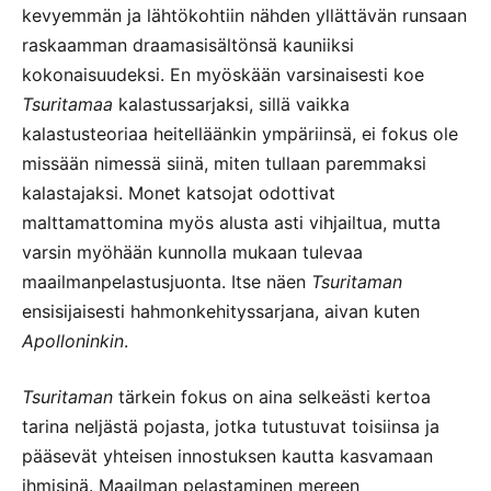
kevyemmän ja lähtökohtiin nähden yllättävän runsaan
raskaamman draamasisältönsä kauniiksi
kokonaisuudeksi. En myöskään varsinaisesti koe
Tsuritamaa
kalastussarjaksi, sillä vaikka
kalastusteoriaa heitelläänkin ympäriinsä, ei fokus ole
missään nimessä siinä, miten tullaan paremmaksi
kalastajaksi. Monet katsojat odottivat
malttamattomina myös alusta asti vihjailtua, mutta
varsin myöhään kunnolla mukaan tulevaa
maailmanpelastusjuonta. Itse näen
Tsuritaman
ensisijaisesti hahmonkehityssarjana, aivan kuten
Apolloninkin
.
Tsuritaman
tärkein fokus on aina selkeästi kertoa
tarina neljästä pojasta, jotka tutustuvat toisiinsa ja
pääsevät yhteisen innostuksen kautta kasvamaan
ihmisinä. Maailman pelastaminen mereen