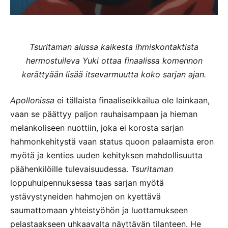
Tsuritaman alussa kaikesta ihmiskontaktista
hermostuileva Yuki ottaa finaalissa komennon
kerättyään lisää itsevarmuutta koko sarjan ajan.
Apollonissa
ei tällaista finaaliseikkailua ole lainkaan,
vaan se päättyy paljon rauhaisampaan ja hieman
melankoliseen nuottiin, joka ei korosta sarjan
hahmonkehitystä vaan status quoon palaamista eron
myötä ja kenties uuden kehityksen mahdollisuutta
päähenkilöille tulevaisuudessa.
Tsuritaman
loppuhuipennuksessa taas sarjan myötä
ystävystyneiden hahmojen on kyettävä
saumattomaan yhteistyöhön ja luottamukseen
pelastaakseen uhkaavalta näyttävän tilanteen. He