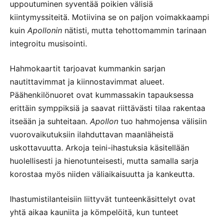
uppoutuminen syventää poikien välisiä
kiintymyssiteitä. Motiivina se on paljon voimakkaampi
kuin
Apollonin
nätisti, mutta tehottomammin tarinaan
integroitu musisointi.
Hahmokaartit tarjoavat kummankin sarjan
nautittavimmat ja kiinnostavimmat alueet.
Päähenkilönuoret ovat kummassakin tapauksessa
erittäin symppiksiä ja saavat riittävästi tilaa rakentaa
itseään ja suhteitaan.
Apollon
tuo hahmojensa välisiin
vuorovaikutuksiin ilahduttavan maanläheistä
uskottavuutta. Arkoja teini-ihastuksia käsitellään
huolellisesti ja hienotunteisesti, mutta samalla sarja
korostaa myös niiden väliaikaisuutta ja kankeutta.
Ihastumistilanteisiin liittyvät tunteenkäsittelyt ovat
yhtä aikaa kauniita ja kömpelöitä, kun tunteet