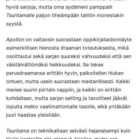
hyviä sarjoja, mutta oma sydämeni pamppaili
Tsuritamalle
paljon tiheämpään tahtiin monestakin
syystä.
Apollon
on valtaosin suorastaan oppikirjataidonnäyte
esimerkillisen hienosta draaman toteutuksesta, mikä
osoittautui sekä sarjan suureksi vahvuudeksi että sen
väistämättömäksi heikkoudeksi. Se tekee
perusdraamansa erittäin hyvin, paikoitellen hiukan
ontuen, mutta usein suorastaan mestarillisesti. Kaikki
menee suurin piirtein nappiin, ja kaikki on erittäin
kohdallaan, mutta sarjan setting ja tavoitteet jäävät
lopulta melko vaatimattomalle tasolle, eikä yritäkään
juuri haastaa yleisöään.
Tsuritama
on tekniikaltaan selvästi hajanaisempi kuin
tiiviin kontrollin alla etenevä
Apollon
, mutta sen