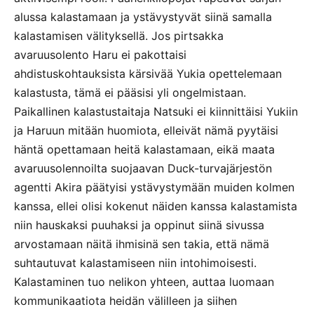
alussa kalastamaan ja ystävystyvät siinä samalla
kalastamisen välityksellä. Jos pirtsakka
avaruusolento Haru ei pakottaisi
ahdistuskohtauksista kärsivää Yukia opettelemaan
kalastusta, tämä ei pääsisi yli ongelmistaan.
Paikallinen kalastustaitaja Natsuki ei kiinnittäisi Yukiin
ja Haruun mitään huomiota, elleivät nämä pyytäisi
häntä opettamaan heitä kalastamaan, eikä maata
avaruusolennoilta suojaavan Duck-turvajärjestön
agentti Akira päätyisi ystävystymään muiden kolmen
kanssa, ellei olisi kokenut näiden kanssa kalastamista
niin hauskaksi puuhaksi ja oppinut siinä sivussa
arvostamaan näitä ihmisinä sen takia, että nämä
suhtautuvat kalastamiseen niin intohimoisesti.
Kalastaminen tuo nelikon yhteen, auttaa luomaan
kommunikaatiota heidän välilleen ja siihen