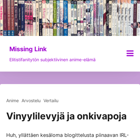
Siirry
sisältöön
Missing Link
Elitistifanitytön subjektiivinen anime-elämä
Anime
Arvostelu
Vertailu
Vinyylilevyjä ja onkivapoja
Huh, yllättäen kesäloma blogittelusta piinaavan IRL-