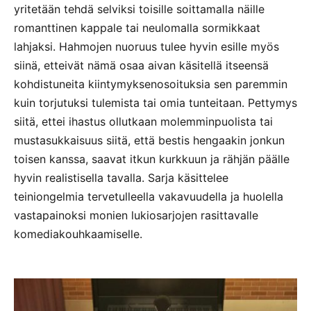
yritetään tehdä selviksi toisille soittamalla näille
romanttinen kappale tai neulomalla sormikkaat
lahjaksi. Hahmojen nuoruus tulee hyvin esille myös
siinä, etteivät nämä osaa aivan käsitellä itseensä
kohdistuneita kiintymyksenosoituksia sen paremmin
kuin torjutuksi tulemista tai omia tunteitaan. Pettymys
siitä, ettei ihastus ollutkaan molemminpuolista tai
mustasukkaisuus siitä, että bestis hengaakin jonkun
toisen kanssa, saavat itkun kurkkuun ja rähjän päälle
hyvin realistisella tavalla. Sarja käsittelee
teiniongelmia tervetulleella vakavuudella ja huolella
vastapainoksi monien lukiosarjojen rasittavalle
komediakouhkaamiselle.