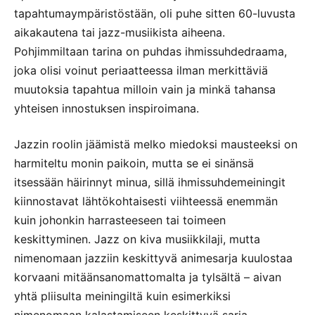
tapahtumaympäristöstään, oli puhe sitten 60-luvusta
aikakautena tai jazz-musiikista aiheena.
Pohjimmiltaan tarina on puhdas ihmissuhdedraama,
joka olisi voinut periaatteessa ilman merkittäviä
muutoksia tapahtua milloin vain ja minkä tahansa
yhteisen innostuksen inspiroimana.
Jazzin roolin jäämistä melko miedoksi mausteeksi on
harmiteltu monin paikoin, mutta se ei sinänsä
itsessään häirinnyt minua, sillä ihmissuhdemeiningit
kiinnostavat lähtökohtaisesti viihteessä enemmän
kuin johonkin harrasteeseen tai toimeen
keskittyminen. Jazz on kiva musiikkilaji, mutta
nimenomaan jazziin keskittyvä animesarja kuulostaa
korvaani mitäänsanomattomalta ja tylsältä – aivan
yhtä pliisulta meiningiltä kuin esimerkiksi