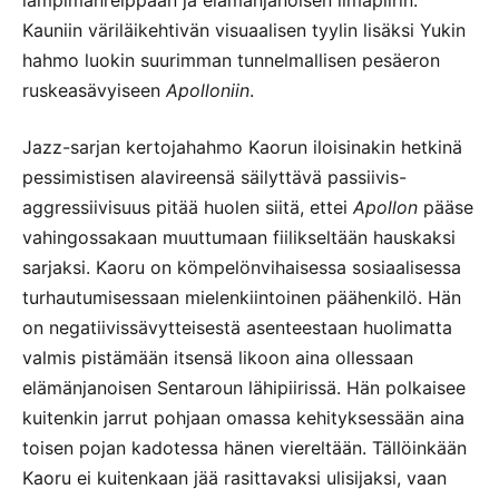
lämpimänreippaan ja elämänjanoisen ilmapiirin.
Kauniin väriläikehtivän visuaalisen tyylin lisäksi Yukin
hahmo luokin suurimman tunnelmallisen pesäeron
ruskeasävyiseen
Apolloniin
.
Jazz-sarjan kertojahahmo Kaorun iloisinakin hetkinä
pessimistisen alavireensä säilyttävä passiivis-
aggressiivisuus pitää huolen siitä, ettei
Apollon
pääse
vahingossakaan muuttumaan fiilikseltään hauskaksi
sarjaksi. Kaoru on kömpelönvihaisessa sosiaalisessa
turhautumisessaan mielenkiintoinen päähenkilö. Hän
on negatiivissävytteisestä asenteestaan huolimatta
valmis pistämään itsensä likoon aina ollessaan
elämänjanoisen Sentaroun lähipiirissä. Hän polkaisee
kuitenkin jarrut pohjaan omassa kehityksessään aina
toisen pojan kadotessa hänen viereltään. Tällöinkään
Kaoru ei kuitenkaan jää rasittavaksi ulisijaksi, vaan