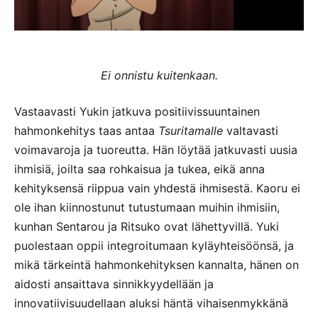
Ei onnistu kuitenkaan.
Vastaavasti Yukin jatkuva positiivissuuntainen
hahmonkehitys taas antaa
Tsuritamalle
valtavasti
voimavaroja ja tuoreutta. Hän löytää jatkuvasti uusia
ihmisiä, joilta saa rohkaisua ja tukea, eikä anna
kehityksensä riippua vain yhdestä ihmisestä. Kaoru ei
ole ihan kiinnostunut tutustumaan muihin ihmisiin,
kunhan Sentarou ja Ritsuko ovat lähettyvillä. Yuki
puolestaan oppii integroitumaan kyläyhteisöönsä, ja
mikä tärkeintä hahmonkehityksen kannalta, hänen on
aidosti ansaittava sinnikkyydellään ja
innovatiivisuudellaan aluksi häntä vihaisenmykkänä