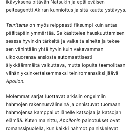
ikävyksenä pitävän Natsukin ja epäileväisen
peiteagentti Akiran kunnioitus ja sitä kautta ystävyys.
Tsuritama
on myös reippaasti fiksumpi kuin antaa
päältäpäin ymmärtää. Se käsittelee hauskuuttamisen
seassa hyvinkin tärkeitä ja vaikeita aiheita ja tekee
sen vähintään yhtä hyvin kuin vakavamman
ulkokuorensa ansiosta automaattisesti
älykkäämmältä vaikuttava, mutta lopulta teemoiltaan
vähän yksinkertaisemmaksi teiniromanssiksi jäävä
Apollon
.
Molemmat sarjat luottavat arkisiin ongelmiin
hahmojen rakennusvälineinä ja onnistuvat tuomaan
hahmojensa kamppailut lähelle katsojaa ja katsojan
elämää. Kuten mainittu,
Apollonin
painotukset ovat
romanssipuolella, kun kaikki hahmot painiskelevat