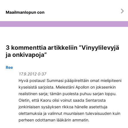
Maailmanlopun con
3 kommenttia artikkeliin “
Vinyylilevyjä
ja onkivapoja
”
Ree
17.9.2012 0:37
Hyvä postaus! Summasi pääpiireittäin omat mielipiteeni
kyseisistä sarjoista. Mielestäni Apollon on jokseenkin
realistinen sarja; tämän puolesta puhuu sarjan loppu.
Oletin, että Kaoru olisi voinut saada Sentarosta
jonkinlaisen sysäyksen rikkoa hänelle asetettuja
olettamuksia ja valinnut muunlaisen tulevaisuuden kuin
perheen odottaman lääkärin ammatin.