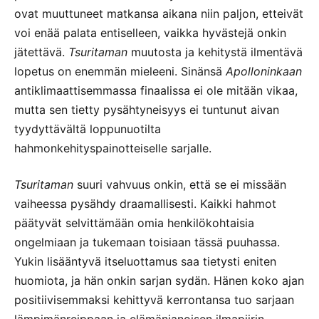
ovat muuttuneet matkansa aikana niin paljon, etteivät
voi enää palata entiselleen, vaikka hyvästejä onkin
jätettävä.
Tsuritaman
muutosta ja kehitystä ilmentävä
lopetus on enemmän mieleeni. Sinänsä
Apolloninkaan
antiklimaattisemmassa finaalissa ei ole mitään vikaa,
mutta sen tietty pysähtyneisyys ei tuntunut aivan
tyydyttävältä loppunuotilta
hahmonkehityspainotteiselle sarjalle.
Tsuritaman
suuri vahvuus onkin, että se ei missään
vaiheessa pysähdy draamallisesti. Kaikki hahmot
päätyvät selvittämään omia henkilökohtaisia
ongelmiaan ja tukemaan toisiaan tässä puuhassa.
Yukin lisääntyvä itseluottamus saa tietysti eniten
huomiota, ja hän onkin sarjan sydän. Hänen koko ajan
positiivisemmaksi kehittyvä kerrontansa tuo sarjaan