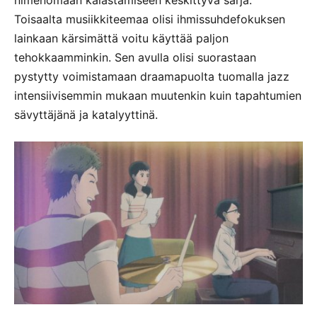
nimenomaan kalastamiseen keskittyvä sarja.
Toisaalta musiikkiteemaa olisi ihmissuhdefokuksen
lainkaan kärsimättä voitu käyttää paljon
tehokkaamminkin. Sen avulla olisi suorastaan
pystytty voimistamaan draamapuolta tuomalla jazz
intensiivisemmin mukaan muutenkin kuin tapahtumien
sävyttäjänä ja katalyyttinä.