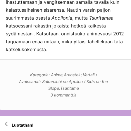
ihastuttamaan ja vangitsemaan samalla tavalla kuin
kalastusaiheinen sisarensa. Nautin varsin paljon
suurimmasta osasta
Apollonia
, mutta
Tsuritamaa
katsoessani rakastin jokaista hetkeä kaikesta
sydämestäni. Katsotaan, onnistuuko animevuosi 2012
tarjoamaan enää mitään, mikä yltäisi lähellekään tätä
katselukokemusta.
Kategoria:
Anime
,
Arvostelu
,
Vertailu
Avainsanat:
Sakamichi no Apollon / Kids on the
Slope
,
Tsuritama
3 kommenttia
Artikkelien
Luotathan!
selaus