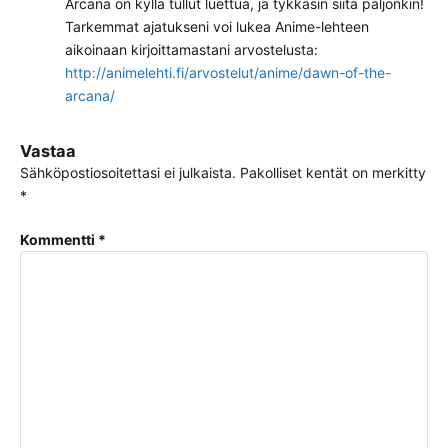
Arcana on kyllä tullut luettua, ja tykkäsin siitä paljonkin!
Tarkemmat ajatukseni voi lukea Anime-lehteen
aikoinaan kirjoittamastani arvostelusta:
http://animelehti.fi/arvostelut/anime/dawn-of-the-
arcana/
Vastaa
Sähköpostiosoitettasi ei julkaista.
Pakolliset kentät on merkitty
*
Kommentti
*