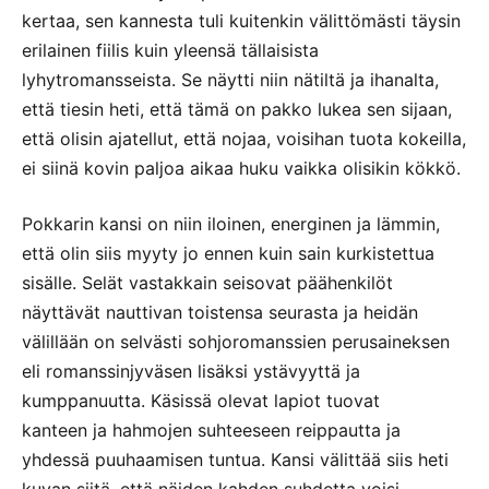
kertaa, sen kannesta tuli kuitenkin välittömästi täysin
erilainen fiilis kuin yleensä tällaisista
lyhytromansseista. Se näytti niin nätiltä ja ihanalta,
että tiesin heti, että tämä on pakko lukea sen sijaan,
että olisin ajatellut, että nojaa, voisihan tuota kokeilla,
ei siinä kovin paljoa aikaa huku vaikka olisikin kökkö.
Pokkarin kansi on niin iloinen, energinen ja lämmin,
että olin siis myyty jo ennen kuin sain kurkistettua
sisälle. Selät vastakkain seisovat päähenkilöt
näyttävät nauttivan toistensa seurasta ja heidän
välillään on selvästi sohjoromanssien perusaineksen
eli romanssinjyväsen lisäksi ystävyyttä ja
kumppanuutta. Käsissä olevat lapiot tuovat
kanteen ja hahmojen suhteeseen reippautta ja
yhdessä puuhaamisen tuntua. Kansi välittää siis heti
kuvan siitä, että näiden kahden suhdetta voisi