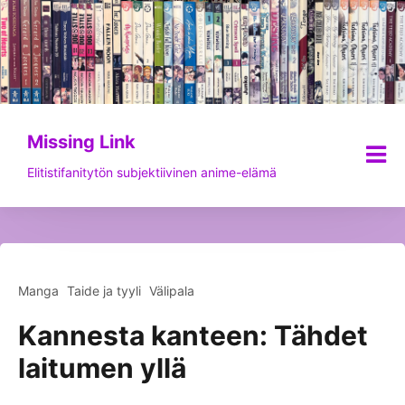
Siirry
sisältöön
Missing Link
Elitistifanitytön subjektiivinen anime-elämä
Manga
Taide ja tyyli
Välipala
Kannesta kanteen: Tähdet
laitumen yllä