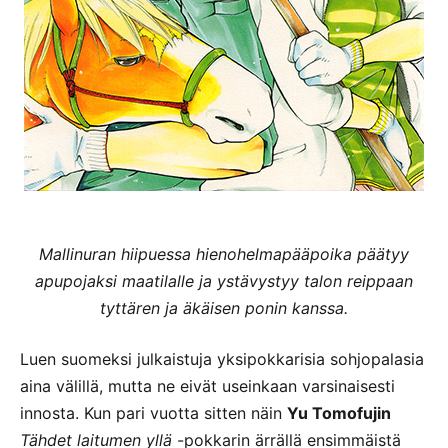
Mallinuran hiipuessa hienohelmapääpoika päätyy
apupojaksi maatilalle ja ystävystyy talon reippaan
tyttären ja äkäisen ponin kanssa.
Luen suomeksi julkaistuja yksipokkarisia sohjopalasia
aina välillä, mutta ne eivät useinkaan varsinaisesti
innosta. Kun pari vuotta sitten näin
Yu Tomofujin
Tähdet laitumen yllä
-pokkarin ärrällä ensimmäistä