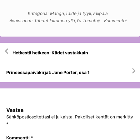
Kategoria:
Manga
,
Taide ja tyyli
,
Välipala
Avainsanat:
Tähdet laitumen yllä
,
Yu Tomofuji
Kommentoi
Artikkelien
Hetkestä hetkeen: Kädet vastakkain
selaus
Prinsessapäiväkirjat: Jane Porter, osa 1
Vastaa
Sähköpostiosoitettasi ei julkaista.
Pakolliset kentät on merkitty
*
Kommentti
*