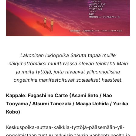
Lakoninen lukiopoika Sakuta tapaa muille
näkymättömäksi muuttuvassa olevan teinitähti Main
ja muita tyttöjä, joita riivaavat yliluonnollisina
ongelmina manifestoituvat sosiaaliset haasteet.
Kappale: Fugashi no Carte (Asami Seto / Nao
Tooyama / Atsumi Tanezaki / Maaya Uchida / Yurika
Kobo)
Keskuspoika-auttaa-kaikkia-tyttöjä-pääsemään-yli-
ongelmistaan tuntuu nykyisin täysin vanhentuneelta ja