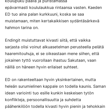
koulupuku päällä ja puristamassa
epävarmasti koululaukkua rintaansa vasten. Kaeden
ED tuo aina palan kurkkuuni, koska se saa
muistamaan, miten kertakaikkisen sydäntäsärkevä
hahmon tarina on.
Endingit muistuttavat kivasti siitä, että vaikka
sarjasta olisi voinut alkuasetelman perusteella pelätä
haaremitouhuja, ei se oikeastaan mene siihen, että
jokainen tyttö vuorollaan ihastuu Sakutaan, vaan
näillä on häneen hyvin erilaiset suhteet.
ED on rakenteeltaan hyvin yksinkertainen, mutta
heleän surumielinen kappale on todella kaunis. Saman
idean variointi tuo esille kunkin keskeisen tytön
konflikteja, persoonallisuutta ja suhdetta
päähenkilöön todella kivasti hyvin pienin ja tehokkain