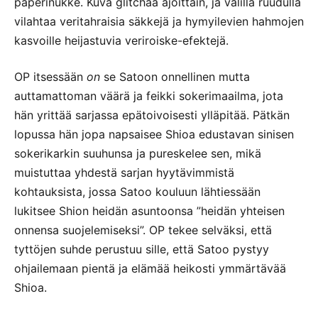
paperinukke. Kuva glitchaa ajoittain, ja välillä ruudulla
vilahtaa veritahraisia säkkejä ja hymyilevien hahmojen
kasvoille heijastuvia veriroiske-efektejä.
OP itsessään
on
se Satoon onnellinen mutta
auttamattoman väärä ja feikki sokerimaailma, jota
hän yrittää sarjassa epätoivoisesti ylläpitää. Pätkän
lopussa hän jopa napsaisee Shioa edustavan sinisen
sokerikarkin suuhunsa ja pureskelee sen, mikä
muistuttaa yhdestä sarjan hyytävimmistä
kohtauksista, jossa Satoo kouluun lähtiessään
lukitsee Shion heidän asuntoonsa ”heidän yhteisen
onnensa suojelemiseksi”. OP tekee selväksi, että
tyttöjen suhde perustuu sille, että Satoo pystyy
ohjailemaan pientä ja elämää heikosti ymmärtävää
Shioa.