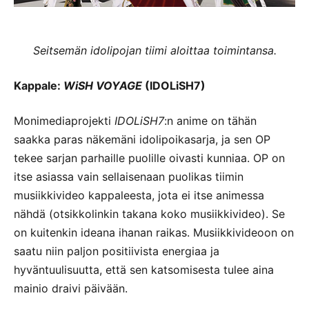
Seitsemän idolipojan tiimi aloittaa toimintansa.
Kappale:
WiSH VOYAGE
(IDOLiSH7)
Monimediaprojekti
IDOLiSH7
:n anime on tähän
saakka paras näkemäni idolipoikasarja, ja sen OP
tekee sarjan parhaille puolille oivasti kunniaa. OP on
itse asiassa vain sellaisenaan puolikas tiimin
musiikkivideo kappaleesta, jota ei itse animessa
nähdä (otsikkolinkin takana koko musiikkivideo). Se
on kuitenkin ideana ihanan raikas. Musiikkivideoon on
saatu niin paljon positiivista energiaa ja
hyväntuulisuutta, että sen katsomisesta tulee aina
mainio draivi päivään.