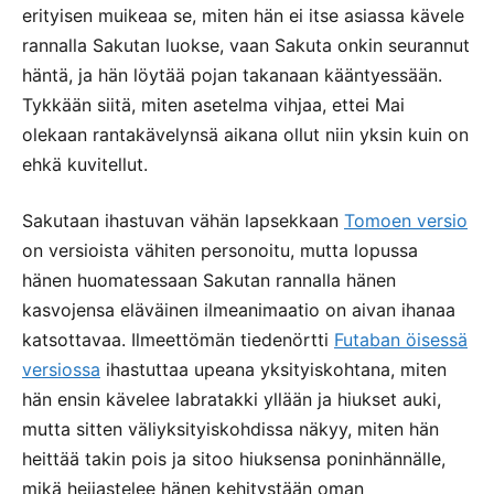
erityisen muikeaa se, miten hän ei itse asiassa kävele
rannalla Sakutan luokse, vaan Sakuta onkin seurannut
häntä, ja hän löytää pojan takanaan kääntyessään.
Tykkään siitä, miten asetelma vihjaa, ettei Mai
olekaan rantakävelynsä aikana ollut niin yksin kuin on
ehkä kuvitellut.
Sakutaan ihastuvan vähän lapsekkaan
Tomoen versio
on versioista vähiten personoitu, mutta lopussa
hänen huomatessaan Sakutan rannalla hänen
kasvojensa eläväinen ilmeanimaatio on aivan ihanaa
katsottavaa. Ilmeettömän tiedenörtti
Futaban öisessä
versiossa
ihastuttaa upeana yksityiskohtana, miten
hän ensin kävelee labratakki yllään ja hiukset auki,
mutta sitten väliyksityiskohdissa näkyy, miten hän
heittää takin pois ja sitoo hiuksensa poninhännälle,
mikä heijastelee hänen kehitystään oman