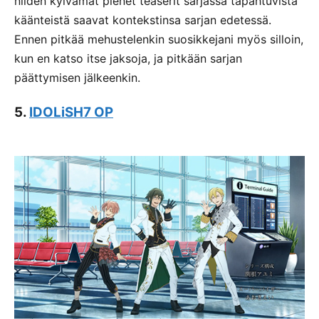
niiden kylvämät pienet teaserit sarjassa tapahtuvista
käänteistä saavat kontekstinsa sarjan edetessä.
Ennen pitkää mehustelenkin suosikkejani myös silloin,
kun en katso itse jaksoja, ja pitkään sarjan
päättymisen jälkeenkin.
5.
IDOLiSH7 OP