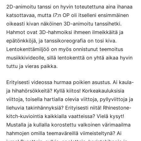
2D-animoitu tanssi on hyvin toteutettuna aina ihanaa
katsottavaa, mutta
I7
:n OP oli itselleni ensimmäinen
oikeasti kivan näköinen 3D-animoitu tanssihetki.
Hahmot ovat 3D-hahmoiksi ihmeen ilmeikkäitä ja
epätönkköjä, ja tanssikoreografia on tosi kiva.
Lentokenttämiljöö on myös onnistunut teemoitus
musiikkivideolle, sillä lentokenttä on yhtä aikaa hyvin
tuttu ja vieras paikka.
Erityisesti videossa hurmaa poikien asustus. Ai kaula-
ja hihahörsökkeitä? Kyllä kiitos! Korkeakauluksisia
viittoja, toisella hartialla olevia viittoja, pyllyviittoja ja
liehuvia takinhännyksiä? Erityisesti niitä! Rhinestone-
kitch-kuviointia kaikkialla vaatteissa? Vielä kysyt!
Mustalla ja kullalla korostettu valkoinen värimaailma
hahmojen omilla teemaväreillä viimeisteltynä? Ai