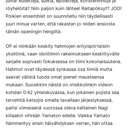
juma! Rusetteja, sulkia, epoletteja, koristehihnoja ja
röyhelöitä? Niin paljon kuin lähtee! Raitapöksyt? JOO!
Poikien ensemblet on suunniteltu niin täydellisesti
juuri minua varten, että rakastan jo niiden ansiosta
tämän openingin hengiltä.
OP ei niinkään keskity hahmojen erityispiirteisiin
yksilöinä, vaan idolitiimin rakennukseen keskittyvälle
sarjalle sopivasti fokuksessa on tiimi kokonaisuutena.
Hahmot ovat täydessä synkassa osa tiimiä mutta
saavat välistä tuoda omat pienet mausteensa
mukaan. Suosikkini näistä on otsikkolinkin videon
kohdan 0:42 yhteiskuvassa, kun jokainen pojista saa
tervehtiä katsojia omalla tavallaan järjestyksessä,
paitsi viimeisenä vuorossa oleva keltainen Nagi
kiilaakin vihreän Yamaton edelle. Vaikka Yamato
hämmentyy ensin häivähdyksen verran, hän ottaa