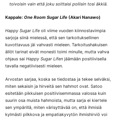
toivoisin vain että joku soittaisi poliisin tosi äkkiä.
Kappale:
One Room Sugar Life
(Akari Nanawo)
Happy Sugar Life
oli viime vuoden kiinnostavimpia
sarjoja siinä mielessä, että sen tarkoituksellinen
kuvottavuus jäi vahvasti mieleen. Tarkoitushakuisen
ällöt tarinat eivät monesti toimi minulle, mutta vahva
ohjaus sai
Happy Sugar Lifen
jäämään positiivisella
tavalla negatiivisesti mieleen.
Arvostan sarjaa, koska se tiedostaa ja tekee selväksi,
miten sekaisin ja hirveitä sen hahmot ovat. Satoo
esitetään pikkuisen positiivisemmassa valossa kuin
suurin osa muista hahmoista, mutta sarja ei kiertele
sen ympärillä, miten värisyttävää on, että ihmisiä
kylmästi pilkkova ja empatiakyvytön ihmishirviö voi