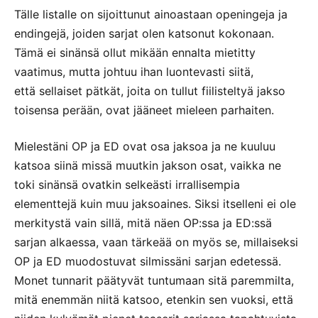
Tälle listalle on sijoittunut ainoastaan openingeja ja
endingejä, joiden sarjat olen katsonut kokonaan.
Tämä ei sinänsä ollut mikään ennalta mietitty
vaatimus, mutta johtuu ihan luontevasti siitä,
että sellaiset pätkät, joita on tullut fiilisteltyä jakso
toisensa perään, ovat jääneet mieleen parhaiten.
Mielestäni OP ja ED ovat osa jaksoa ja ne kuuluu
katsoa siinä missä muutkin jakson osat, vaikka ne
toki sinänsä ovatkin selkeästi irrallisempia
elementtejä kuin muu jaksoaines. Siksi itselleni ei ole
merkitystä vain sillä, mitä näen OP:ssa ja ED:ssä
sarjan alkaessa, vaan tärkeää on myös se, millaiseksi
OP ja ED muodostuvat silmissäni sarjan edetessä.
Monet tunnarit päätyvät tuntumaan sitä paremmilta,
mitä enemmän niitä katsoo, etenkin sen vuoksi, että