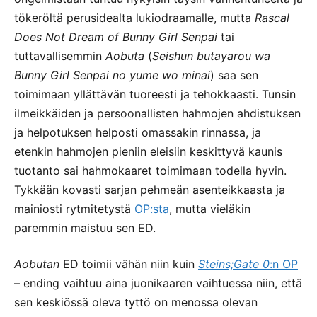
tökeröltä perusidealta lukiodraamalle, mutta
Rascal
Does Not Dream of Bunny Girl Senpai
tai
tuttavallisemmin
Aobuta
(
Seishun butayarou wa
Bunny Girl Senpai no yume wo minai
) saa sen
toimimaan yllättävän tuoreesti ja tehokkaasti. Tunsin
ilmeikkäiden ja persoonallisten hahmojen ahdistuksen
ja helpotuksen helposti omassakin rinnassa, ja
etenkin hahmojen pieniin eleisiin keskittyvä kaunis
tuotanto sai hahmokaaret toimimaan todella hyvin.
Tykkään kovasti sarjan pehmeän asenteikkaasta ja
mainiosti rytmitetystä
OP:sta
, mutta vieläkin
paremmin maistuu sen ED.
Aobutan
ED toimii vähän niin kuin
Steins;Gate 0
:n OP
– ending vaihtuu aina juonikaaren vaihtuessa niin, että
sen keskiössä oleva tyttö on menossa olevan