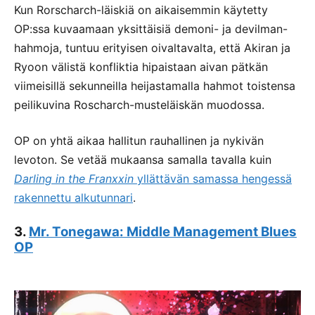
Kun Rorscharch-läiskiä on aikaisemmin käytetty
OP:ssa kuvaamaan yksittäisiä demoni- ja devilman-
hahmoja, tuntuu erityisen oivaltavalta, että Akiran ja
Ryoon välistä konfliktia hipaistaan aivan pätkän
viimeisillä sekunneilla heijastamalla hahmot toistensa
peilikuvina Roscharch-musteläiskän muodossa.
OP on yhtä aikaa hallitun rauhallinen ja nykivän
levoton. Se vetää mukaansa samalla tavalla kuin
Darling in the Franxxin
yllättävän samassa hengessä
rakennettu alkutunnari
.
3.
Mr. Tonegawa: Middle Management Blues
OP