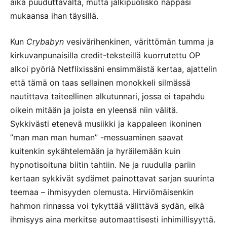
aika puuduttavalta, mutta jälkipuolisko nappasi
mukaansa ihan täysillä.
Kun
Crybabyn
vesivärihenkinen, värittömän tumma ja
kirkuvanpunaisilla credit-teksteillä kuorrutettu OP
alkoi pyöriä Netflixissäni ensimmäistä kertaa, ajattelin
että tämä on taas sellainen monokkeli silmässä
nautittava taiteellinen alkutunnari, jossa ei tapahdu
oikein mitään ja joista en yleensä niin välitä.
Sykkivästi etenevä musiikki ja kappaleen ikoninen
”man man man human” -messuaminen saavat
kuitenkin sykähtelemään ja hyräilemään kuin
hypnotisoituna biitin tahtiin. Ne ja ruudulla pariin
kertaan sykkivät sydämet painottavat sarjan suurinta
teemaa – ihmisyyden olemusta. Hirviömäisenkin
hahmon rinnassa voi tykyttää välittävä sydän, eikä
ihmisyys aina merkitse automaattisesti inhimillisyyttä.