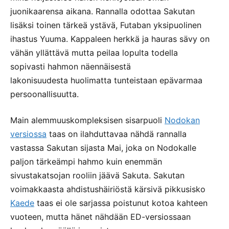
juonikaarensa aikana. Rannalla odottaa Sakutan
lisäksi toinen tärkeä ystävä, Futaban yksipuolinen
ihastus Yuuma. Kappaleen herkkä ja hauras sävy on
vähän yllättävä mutta peilaa lopulta todella
sopivasti hahmon näennäisestä
lakonisuudesta huolimatta tunteistaan epävarmaa
persoonallisuutta.
Main alemmuuskompleksisen sisarpuoli
Nodokan
versiossa
taas on ilahduttavaa nähdä rannalla
vastassa Sakutan sijasta Mai, joka on Nodokalle
paljon tärkeämpi hahmo kuin enemmän
sivustakatsojan rooliin jäävä Sakuta. Sakutan
voimakkaasta ahdistushäiriöstä kärsivä pikkusisko
Kaede
taas ei ole sarjassa poistunut kotoa kahteen
vuoteen, mutta hänet nähdään ED-versiossaan