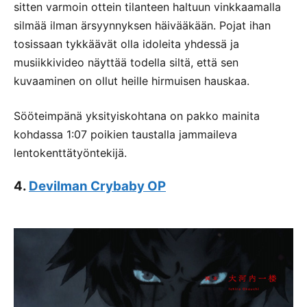
sitten varmoin ottein tilanteen haltuun vinkkaamalla
silmää ilman ärsyynnyksen häivääkään. Pojat ihan
tosissaan tykkäävät olla idoleita yhdessä ja
musiikkivideo näyttää todella siltä, että sen
kuvaaminen on ollut heille hirmuisen hauskaa.
Sööteimpänä yksityiskohtana on pakko mainita
kohdassa 1:07 poikien taustalla jammaileva
lentokenttätyöntekijä.
4.
Devilman Crybaby OP