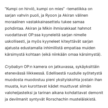
”Kumpi on hirviö, kumpi on mies” -tematiikka on
sarjan vahvin puoli, ja Ryoon ja Akiran välinen
moraalinen vastakkainasettelu tukee samaa
pohdintaa. Akiran ja Mikin ihmisrakkaat hahmot
vuodattavat OP:ssa kyyneleitä sarjan nimelle
uskollisesti, ja myös kyyneleet kiteyttävät sarjan
ajatusta edustamalla inhimillistä empatiaa muiden
kärsimystä kohtaan (eikä niinkään omaa kärsimystä).
Crybabyn
OP:n kamera on jatkuvassa, sykäyksittäin
etenevässä liikkeessä. Edellisestä ruudulle syötetystä
muodosta muodostuu pieni yksityiskohta jostain ihan
muusta, kun kurottavat kädet muuttuvat silmän
valoheijasteiksi ja tarinan aikana kohdattavat demonit
ja devilmanit syntyvät Rorschachin musteläiskistä.