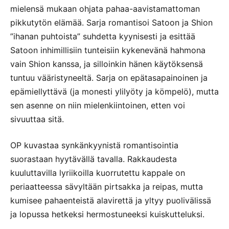
mielensä mukaan ohjata pahaa-aavistamattoman
pikkutytön elämää. Sarja romantisoi Satoon ja Shion
”ihanan puhtoista” suhdetta kyynisesti ja esittää
Satoon inhimillisiin tunteisiin kykenevänä hahmona
vain Shion kanssa, ja silloinkin hänen käytöksensä
tuntuu vääristyneeltä. Sarja on epätasapainoinen ja
epämiellyttävä (ja monesti ylilyöty ja kömpelö), mutta
sen asenne on niin mielenkiintoinen, etten voi
sivuuttaa sitä.
OP kuvastaa synkänkyynistä romantisointia
suorastaan hyytävällä tavalla. Rakkaudesta
kuuluttavilla lyriikoilla kuorrutettu kappale on
periaatteessa sävyltään pirtsakka ja reipas, mutta
kumisee pahaenteistä alavirettä ja yltyy puolivälissä
ja lopussa hetkeksi hermostuneeksi kuiskutteluksi.