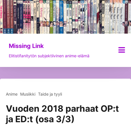
Siirry
sisältöön
Missing Link
Elitistifanitytön subjektiivinen anime-elämä
Anime
Musiikki
Taide ja tyyli
Vuoden 2018 parhaat OP:t
ja ED:t (osa 3/3)