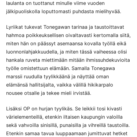
laulanta on tuottanut minulle viime vuoden
jälkipuoliskolla loputtomasti puhdasta mielihyvää.
Lyriikat tukevat Tonegawan tarinaa ja taustoittavat
hahmoa poikkeuksellisen oivaltavasti kertomalla siitä,
miten hän on päässyt asemaansa kovalla työllä eikä
luonnonlahjakkuudella, ja miten tässä vaiheessa olisi
hankala ruveta miettimään mitään ihmissuhdekuvioita
työlle omistettuun elämään. Samalla Tonegawa
marssii ruudulla tyylikkäänä ja näyttää oman
elämänsä hallitsijalta, vaikka välillä hikikarpalo
nousee otsalle ja tekee mieli irvistää.
Lisäksi OP on hurjan tyylikäs. Se leikkii tosi kivasti
värielementeillä, etenkin iltaisen kaupungin valoilla
sekä vahvoilla sinisillä, punaisilla ja vihreillä taustoilla.
Etenkin samaa tavua luuppaamaan jumittuvat hetket