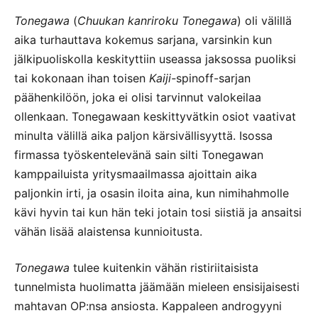
Tonegawa
(
Chuukan kanriroku Tonegawa
) oli välillä
aika turhauttava kokemus sarjana, varsinkin kun
jälkipuoliskolla keskityttiin useassa jaksossa puoliksi
tai kokonaan ihan toisen
Kaiji-
spinoff-sarjan
päähenkilöön, joka ei olisi tarvinnut valokeilaa
ollenkaan. Tonegawaan keskittyvätkin osiot vaativat
minulta välillä aika paljon kärsivällisyyttä. Isossa
firmassa työskentelevänä sain silti Tonegawan
kamppailuista yritysmaailmassa ajoittain aika
paljonkin irti, ja osasin iloita aina, kun nimihahmolle
kävi hyvin tai kun hän teki jotain tosi siistiä ja ansaitsi
vähän lisää alaistensa kunnioitusta.
Tonegawa
tulee kuitenkin vähän ristiriitaisista
tunnelmista huolimatta jäämään mieleen ensisijaisesti
mahtavan OP:nsa ansiosta. Kappaleen androgyyni