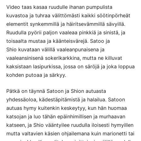
Video taas kasaa ruudulle ihanan pumpulista
kuvastoa ja tuhraa välittömästi kaikki söötinpörheät
elementit synkemmillä ja häiritsevämmillä sävyillä.
Ruudulla pyörii paljon vaaleaa pinkkiä ja sinistä, ja
toisaalta mustaa ja käänteisvärejä. Satoo ja
Shio kuvataan välillä vaaleanpunaisena ja
vaaleansinisenä sokerikarkkina, mutta ne killuvat
kaksistaan lasipurkissa, jossa on säröjä ja joka loppua
kohden putoaa ja särkyy.
Pätkä on täynnä Satoon ja Shion autuasta
yhdessäoloa, kädestäpitämistä ja halailua. Satoon
autuas hymy kuitenkin keskeytyy, kun hän huomaa
katsojan ja luo tähän epäinhimillisen ja murhaavan
katseen, ja Shio vääntyilee ruudulla iloisesti hymyillen
mutta valtavien käsien ohjailemana kuin marionetti tai