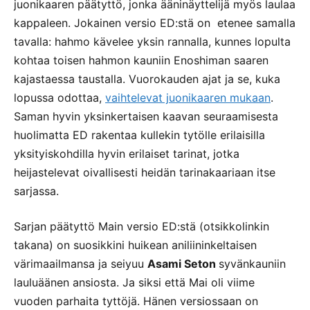
juonikaaren päätyttö, jonka ääninäyttelijä myös laulaa
kappaleen. Jokainen versio ED:stä on etenee samalla
tavalla: hahmo kävelee yksin rannalla, kunnes lopulta
kohtaa toisen hahmon kauniin Enoshiman saaren
kajastaessa taustalla. Vuorokauden ajat ja se, kuka
lopussa odottaa,
vaihtelevat juonikaaren mukaan
.
Saman hyvin yksinkertaisen kaavan seuraamisesta
huolimatta ED rakentaa kullekin tytölle erilaisilla
yksityiskohdilla hyvin erilaiset tarinat, jotka
heijastelevat oivallisesti heidän tarinakaariaan itse
sarjassa.
Sarjan päätyttö Main versio ED:stä (otsikkolinkin
takana) on suosikkini huikean aniliininkeltaisen
värimaailmansa ja seiyuu
Asami Seton
syvänkauniin
lauluäänen ansiosta. Ja siksi että Mai oli viime
vuoden parhaita tyttöjä. Hänen versiossaan on