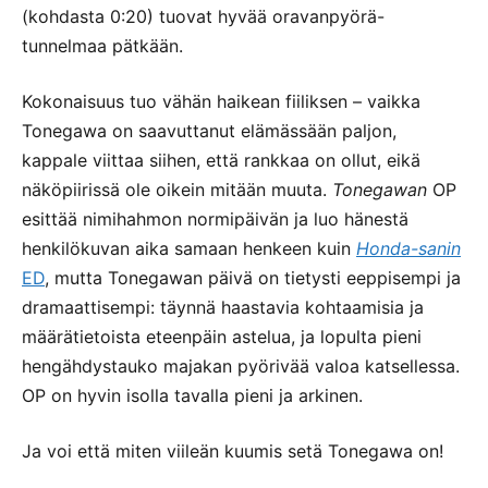
(kohdasta 0:20) tuovat hyvää oravanpyörä-
tunnelmaa pätkään.
Kokonaisuus tuo vähän haikean fiiliksen – vaikka
Tonegawa on saavuttanut elämässään paljon,
kappale viittaa siihen, että rankkaa on ollut, eikä
näköpiirissä ole oikein mitään muuta.
Tonegawan
OP
esittää nimihahmon normipäivän ja luo hänestä
henkilökuvan aika samaan henkeen kuin
Honda-sanin
ED
, mutta Tonegawan päivä on tietysti eeppisempi ja
dramaattisempi: täynnä haastavia kohtaamisia ja
määrätietoista eteenpäin astelua, ja lopulta pieni
hengähdystauko majakan pyörivää valoa katsellessa.
OP on hyvin isolla tavalla pieni ja arkinen.
Ja voi että miten viileän kuumis setä Tonegawa on!