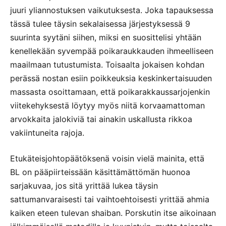
juuri yliannostuksen vaikutuksesta. Joka tapauksessa
tässä tulee täysin sekalaisessa järjestyksessä 9
suurinta syytäni siihen, miksi en suosittelisi yhtään
kenellekään syvempää poikaraukkauden ihmeelliseen
maailmaan tutustumista. Toisaalta jokaisen kohdan
perässä nostan esiin poikkeuksia keskinkertaisuuden
massasta osoittamaan, että poikarakkaussarjojenkin
viitekehyksestä löytyy myös niitä korvaamattoman
arvokkaita jalokiviä tai ainakin uskallusta rikkoa
vakiintuneita rajoja.
Etukäteisjohtopäätöksenä voisin vielä mainita, että
BL on pääpiirteissään käsittämättömän huonoa
sarjakuvaa, jos sitä yrittää lukea täysin
sattumanvaraisesti tai vaihtoehtoisesti yrittää ahmia
kaiken eteen tulevan shaiban. Porskutin itse aikoinaan