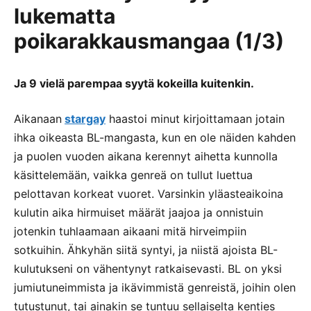
lukematta
poikarakkausmangaa (1/3)
Ja 9 vielä parempaa syytä kokeilla kuitenkin.
Aikanaan
stargay
haastoi minut kirjoittamaan jotain
ihka oikeasta BL-mangasta, kun en ole näiden kahden
ja puolen vuoden aikana kerennyt aihetta kunnolla
käsittelemään, vaikka genreä on tullut luettua
pelottavan korkeat vuoret. Varsinkin yläasteaikoina
kulutin aika hirmuiset määrät jaajoa ja onnistuin
jotenkin tuhlaamaan aikaani mitä hirveimpiin
sotkuihin. Ähkyhän siitä syntyi, ja niistä ajoista BL-
kulutukseni on vähentynyt ratkaisevasti. BL on yksi
jumiutuneimmista ja ikävimmistä genreistä, joihin olen
tutustunut, tai ainakin se tuntuu sellaiselta kenties