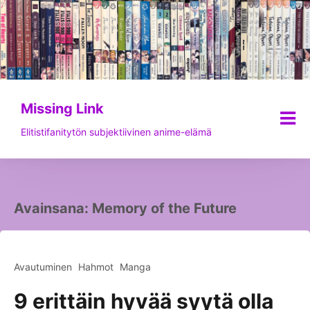
Siirry
sisältöön
Missing Link
Elitistifanitytön subjektiivinen anime-elämä
Avainsana:
Memory of the Future
Avautuminen
Hahmot
Manga
9 erittäin hyvää syytä olla