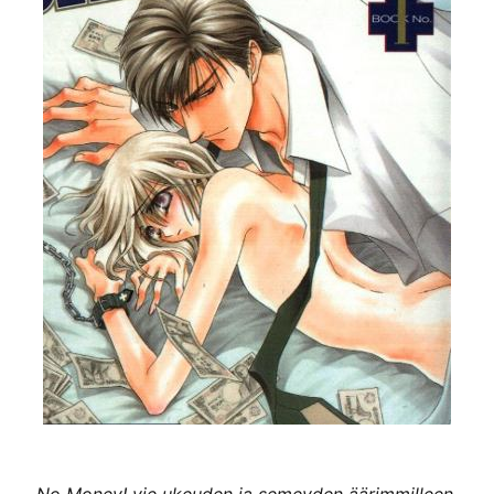
No Money! vie ukeuden ja semeyden äärimmilleen.