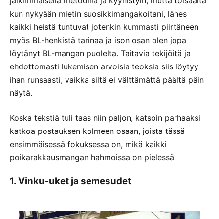
jälkimmäisellä metodilla ja kyynistyin, mutta toisaalta
kun nykyään mietin suosikkimangakoitani, lähes
kaikki heistä tuntuvat jotenkin kummasti piirtäneen
myös BL-henkistä tarinaa ja ison osan olen jopa
löytänyt BL-mangan puolelta. Taitavia tekijöitä ja
ehdottomasti lukemisen arvoisia teoksia siis löytyy
ihan runsaasti, vaikka siltä ei välttämättä päältä päin
näytä.
Koska tekstiä tuli taas niin paljon, katsoin parhaaksi
katkoa postauksen kolmeen osaan, joista tässä
ensimmäisessä fokuksessa on, mikä kaikki
poikarakkausmangan hahmoissa on pielessä.
1. Vinku-uket ja semesudet