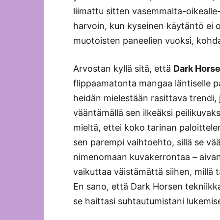
liimattu sitten vasemmalta-oikealle-l
harvoin, kun kyseinen käytäntö ei 
muotoisten paneelien vuoksi, kohdat
Arvostan kyllä sitä, että
Dark Hors
flippaamatonta mangaa läntiselle pa
heidän mielestään rasittava trendi, 
vääntämällä sen ilkeäksi peilikuvaks
mieltä, ettei koko tarinan paloitte
sen parempi vaihtoehto, sillä se vää
nimenomaan kuvakerrontaa – aivan 
vaikuttaa väistämättä siihen, millä
En sano, että Dark Horsen tekniikka
se haittasi suhtautumistani lukemi