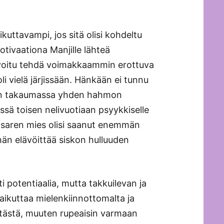
aikuttavampi, jos sitä olisi kohdeltu
ivaationa Manjille lähteä
si voitu tehdä voimakkaammin erottuva
i vielä järjissään. Hänkään ei tunnu
vaan takaumassa yhden hahmon
ssä toisen nelivuotiaan psyykkiselle
 sisaren mies olisi saanut enemmän
ähän elävöittää siskon hulluuden
i potentiaalia, mutta takkuilevan ja
aikuttaa mielenkiinnottomalta ja
 tästä, muuten rupeaisin varmaan