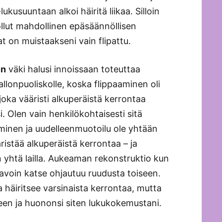
ukusuuntaan alkoi häiritä liikaa. Silloin
ollut mahdollinen epäsäännöllisen
 on muistaakseni vain flipattu.
en
väki halusi innoissaan toteuttaa
llonpuoliskolle, koska flippaaminen oli
joka vääristi alkuperäistä kerrontaa
i. Olen vain henkilökohtaisesti sitä
leminen ja uudelleenmuotoilu ole yhtään
ristää alkuperäistä kerrontaa – ja
yhtä lailla. Aukeaman rekonstruktio kun
 tavoin katse ohjautuu ruudusta toiseen.
 häiritsee varsinaista kerrontaa, mutta
seen ja huononsi siten lukukokemustani.