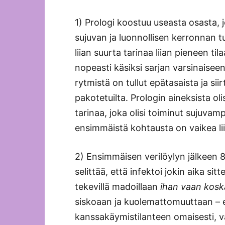
1) Prologi koostuu useasta osasta, j
sujuvan ja luonnollisen kerronnan t
liian suurta tarinaa liian pieneen 
nopeasti käsiksi sarjan varsinaise
rytmistä on tullut epätasaista ja s
pakotetuilta. Prologin aineksista ol
tarinaa, joka olisi toiminut sujuvam
ensimmäistä kohtausta on vaikea li
2) Ensimmäisen verilöylyn jälkeen 8
selittää, että infektoi jokin aika 
tekevillä madoillaan
ihan vaan kosk
siskoaan ja kuolemattomuuttaan – e
kanssakäymistilanteen omaisesti, 