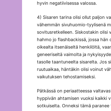
hyvin negatiivisessa valossa.
4) Sisaren tarina olisi ollut paljon v
vähemmän sivuhuomio-tyylisenä mot
sovitusretkelleen. Siskostakin oli
hahmo jo flashbackissä, jossa hän ol
oikealta itsenäiseltä henkilöltä, 
geneeriseltä vaimolta ja nykyisyyde
tasolle taantuneelta sisarelta. Jos
ruutuaikaa, häntäkin olisi voinut v
vaikutuksen tehostamiseksi.
Pätkässä on periaatteessa valtavast
hyppivän ahtamisen vuoksi kaikki v
sotkuiselta. Onneksi tämä paranee