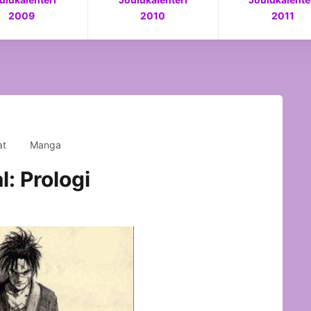
2009
2010
2011
at
Manga
l: Prologi