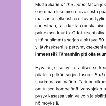
Mutta
Blade of the Immortal
on jok
enemmän lukemisen arvoisesta pää
massasta selkeästi erottuvan tyylinsä
uudestaan, tällä kertaa ranskalaise
painoksen kautta. Odotukseni olivat
siitä huolimatta sarjan aloittava 50
yllätyksekseni ja pettymyksekseni 
ihmeessä? Tämänhän piti olla suuri
Hyvä on, ei se nyt totaalisen surkea
päätellä pitkän sarjan tasoa –
BotI
n
suurimmassa määrin. Tarinan alkuase
omituisen kömpelönä. Vahvojakin os
pysyy kasassa vain vaivoin ja sisält
hölmöyksiä.