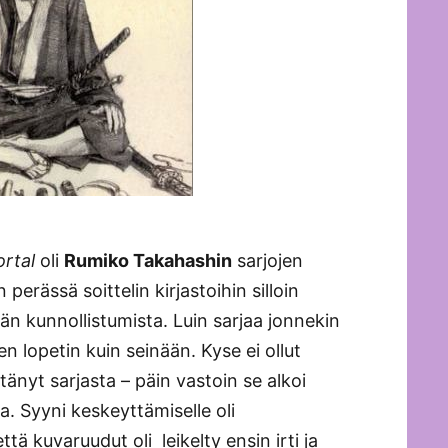
rtal
oli
Rumiko Takahashin
sarjojen
perässä soittelin kirjastoihin silloin
än kunnollistumista. Luin sarjaa jonnekin
en lopetin kuin seinään. Kyse ei ollut
itänyt sarjasta – päin vastoin se alkoi
. Syyni keskeyttämiselle oli
että kuvaruudut oli leikelty ensin irti ja