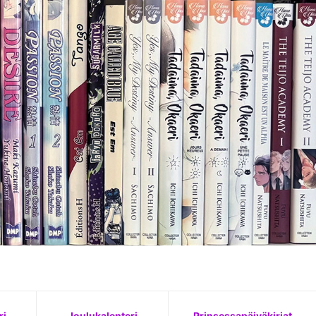
ri
Joulukalenteri
Prinsessapäiväkirjat