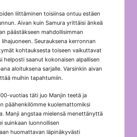
oiden liittäminen toisiinsa ontuu estäen
unnun. Aivan kuin Samura yrittäisi änkeä
tilaan päästäkseen mahdollisimman
en lihajuoneen. Seurauksena kerronnan
iirtymät kohtauksesta toiseen vaikuttavat
isi helposti saanut kokonaisen alpallisen
pana aloituksena sarjalle. Varsinkin aivan
ittää muihin tapahtumiin.
00-vuotias täti juo Manjin teetä ja
sitten päähenkilömme kuolemattomiksi
a
. Manji angstaa mielensä menettänyttä
i suinkaan luonnollisen
vaan huomattavan läpinäkyvästi