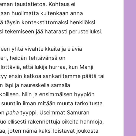
hieman taustatietoa. Kohtaus ei
staan huolimatta kuitenkaan anna
ää täysin kontekstittomaksi henkilöksi.
 tekemiseen jää hatarasti perustelluksi.
en yhtä vivahteikkaita ja eläviä
peri, heidän tehtävänsä on
llöttäviä, että lukija hurraa, kun Manji
tyy ensin katkoa sankariltamme päätä tai
 läpi ja naureskella samalla
ikoilleen. Niin ja ensimmäisen hyypiön
n suuntiin ilman mitään muuta tarkoitusta
 on
paha
tyyppi. Useimmat Samuran
uolellisesti rakennettuja oikeita hahmoja,
kaa, joten nämä kaksi loistavat joukosta