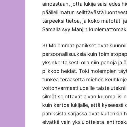
ainoastaan, jotta lukija saisi edes 
päälleliimatun selittävästä luontee
tarpeeksi tietoa, ja koko matotäti j
Samalla syy Manjin kuolemattomaksi
3) Molemmat pahikset ovat suunnille
persoonallisuuksia kuin toimistopa
yksinkertaisesti olla niin pahoja ja ä
pilkkoo heidät. Toki molempien täy
tunkea teräasetta miehen keuhkojen
voitonvarmasti upeille taistelutekni
silmät sojottavat aivan kummallisii
kuin kertoa lukijalle, että kyseessä
pahiksista sarjassa ovat kuitenkin h
eivätkä vain yksiulotteista lehtiros