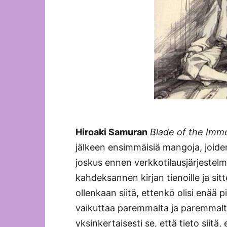
Hiroaki Samuran
Blade of the Immo
jälkeen ensimmäisiä mangoja, joiden 
joskus ennen verkkotilausjärjestelm
kahdeksannen kirjan tienoille ja sitt
ollenkaan siitä, ettenkö olisi enää p
vaikuttaa paremmalta ja paremmalta
yksinkertaisesti se, että tieto siitä, 