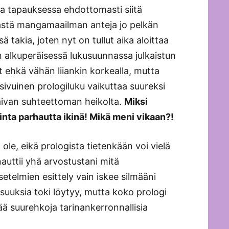
a tapauksessa ehdottomasti siitä
stä mangamaailman anteja jo pelkän
 takia, joten nyt on tullut aika aloittaa
n alkuperäisessä lukusuunnassa julkaistun
 ehkä vähän liiankin korkealla, mutta
-sivuinen prologiluku vaikuttaa suureksi
aivan suhteettoman heikolta.
Miksi
nta parhautta ikinä! Mikä meni vikaan?!
 ole, eikä prologista tietenkään voi vielä
auttii yhä arvostustani mitä
telmien esittely vain iskee silmääni
uuksia toki löytyy, mutta koko prologi
ää suurehkoja tarinankerronnallisia