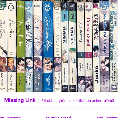
Missing Link
Elitistifanitytön subjektiivinen anime-elämä
ulukalenteri
Joulukalenteri
Joulukalente