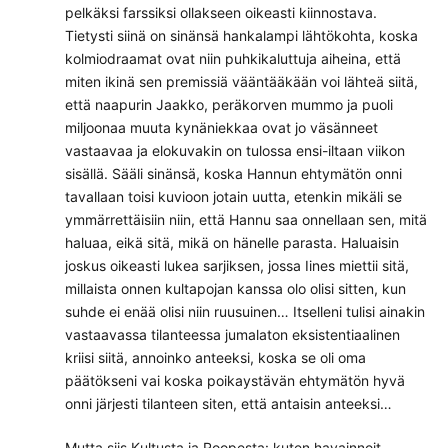
pelkäksi farssiksi ollakseen oikeasti kiinnostava.
Tietysti siinä on sinänsä hankalampi lähtökohta, koska
kolmiodraamat ovat niin puhkikaluttuja aiheina, että
miten ikinä sen premissiä vääntääkään voi lähteä siitä,
että naapurin Jaakko, peräkorven mummo ja puoli
miljoonaa muuta kynäniekkaa ovat jo väsänneet
vastaavaa ja elokuvakin on tulossa ensi-iltaan viikon
sisällä. Sääli sinänsä, koska Hannun ehtymätön onni
tavallaan toisi kuvioon jotain uutta, etenkin mikäli se
ymmärrettäisiin niin, että Hannu saa onnellaan sen, mitä
haluaa, eikä sitä, mikä on hänelle parasta. Haluaisin
joskus oikeasti lukea sarjiksen, jossa Iines miettii sitä,
millaista onnen kultapojan kanssa olo olisi sitten, kun
suhde ei enää olisi niin ruusuinen… Itselleni tulisi ainakin
vastaavassa tilanteessa jumalaton eksistentiaalinen
kriisi siitä, annoinko anteeksi, koska se oli oma
päätökseni vai koska poikaystävän ehtymätön hyvä
onni järjesti tilanteen siten, että antaisin anteeksi…
Mutta siis Kultusta ja Roopesta: kuten havainnoit,