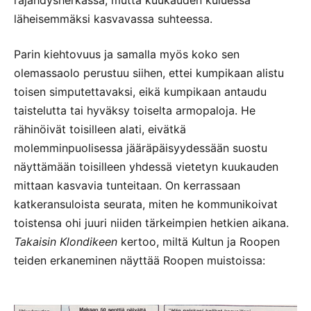
läheisemmäksi kasvavassa suhteessa.
Parin kiehtovuus ja samalla myös koko sen
olemassaolo perustuu siihen, ettei kumpikaan alistu
toisen simputettavaksi, eikä kumpikaan antaudu
taistelutta tai hyväksy toiselta armopaloja. He
rähinöivät toisilleen alati, eivätkä
molemminpuolisessa jääräpäisyydessään suostu
näyttämään toisilleen yhdessä vietetyn kuukauden
mittaan kasvavia tunteitaan. On kerrassaan
katkeransuloista seurata, miten he kommunikoivat
toistensa ohi juuri niiden tärkeimpien hetkien aikana.
Takaisin Klondikeen
kertoo, miltä Kultun ja Roopen
teiden erkaneminen näyttää Roopen muistoissa: