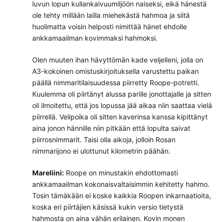
luvun lopun kullankaivuumiljöön naiseksi, eikä hänestä
ole tehty millään lailla miehekästä hahmoa ja siitä
huolimatta voisin helposti nimittää hänet ehdolle
ankkamaailman kovimmaksi hahmoksi.
Olen muuten ihan hävyttömän kade veljelleni, jolla on
A3-kokoinen omistuskirjoituksella varustettu paikan
päällä nimmaritilaisuudessa piirretty Roope-potretti.
Kuulemma oli piirtänyt alussa parille jonottajalle ja sitten
oli ilmoitettu, että jos lopussa jää aikaa niin saattaa vielä
piirrellä. Velipoika oli sitten kaverinsa kanssa kipittänyt
aina jonon hännille niin pitkään että lopulta saivat
piirrosnimmarit. Taisi olla aikoja, jolloin Rosan
nimmarijono ei ulottunut kilometrin päähän.
Mareliini:
Roope on minustakin ehdottomasti
ankkamaailman kokonaisvaltaisimmin kehitetty hahmo.
Tosin tämäkään ei koske kaikkia Roopen inkarnaatioita,
koska eri piirtäjien käsissä kukin versio tietystä
hahmosta on aina vähän erilainen. Kovin monen