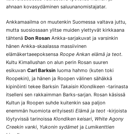
ahnaan kovasydäminen saluunanomistajatar.
Ankkamaailma on muutenkin Suomessa valtava juttu,
mutta suosiossaan ylitse muiden ylettyvät kirkkaana
tähtenä
Don Rosan
Ankka-sarjakuvat ja varsinkin
hänen Ankka-skaalassa massiivinen
elämäkertaeepoksensa
Roope Ankan elämä ja teot
.
Kultu Kimallushan on alun perin Rosan suuren
esikuvan
Carl Barksin
luoma hahmo (kuten toki
Roopekin), ja hänen ja Roopen välinen sähäkkä
kipinöinti tekee Barksin
Takaisin Klondikeen
-tarinasta
itselleni sen rakkaimman Barks-sarjan. Rosan käsissä
Kultun ja Roopen suhde kuitenkin saa paljon
enemmän huomiota erityisesti
Elämä ja teot
-kirjoista
löytyvissä tarinoissa
Klondiken keisari
,
White Agony
Creekin vanki
,
Yukonin sydämet
ja
Lumikenttien