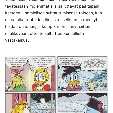
tavatessaan molemmat siis säilyttävät päältäpäin
katsoen vihamielisen suhtautumisensa toiseen, kun
oikea aika tunteiden ilmaisemiselle on jo mennyt
heidän ohitseen, ja kumpikin on jäänyt siihen
mielikuvaan, ettei toiselta tipu kunnollista
vastakaikua.