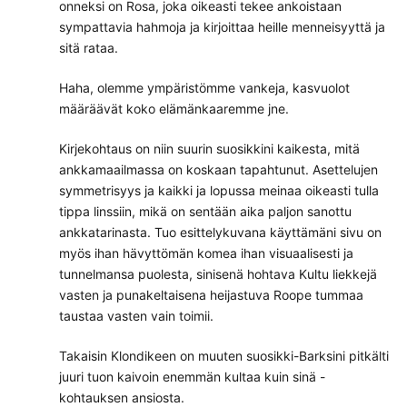
onneksi on Rosa, joka oikeasti tekee ankoistaan
sympattavia hahmoja ja kirjoittaa heille menneisyyttä ja
sitä rataa.
Haha, olemme ympäristömme vankeja, kasvuolot
määräävät koko elämänkaaremme jne.
Kirjekohtaus on niin suurin suosikkini kaikesta, mitä
ankkamaailmassa on koskaan tapahtunut. Asettelujen
symmetrisyys ja kaikki ja lopussa meinaa oikeasti tulla
tippa linssiin, mikä on sentään aika paljon sanottu
ankkatarinasta. Tuo esittelykuvana käyttämäni sivu on
myös ihan hävyttömän komea ihan visuaalisesti ja
tunnelmansa puolesta, sinisenä hohtava Kultu liekkejä
vasten ja punakeltaisena heijastuva Roope tummaa
taustaa vasten vain toimii.
Takaisin Klondikeen on muuten suosikki-Barksini pitkälti
juuri tuon kaivoin enemmän kultaa kuin sinä -
kohtauksen ansiosta.