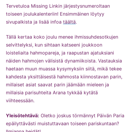
Tervetuloa Missing Linkin järjestysnumeroltaan
toiseen joulukalenteriin! Ensimmäinen löytyy
sivupalkista ja lisää infoa
täältä
.
Tällä kertaa koko joulu menee ihmissuhdesotkujen
selvittelyksi, kun sihtaan katseeni joukkoon
loisteliaita hahmopareja, ja raapustan ajatuksiani
näiden hahmojen välisistä dynamiikoista. Vastauksia
haetaan muun muassa kysymyksiin siitä, mikä tekee
kahdesta yksittäisestä hahmosta kiinnostavan parin,
millaiset asiat saavat parin jäämään mieleen ja
millaisia parisuhteita Arana tykkää kytätä
viihteessään.
Yleisötehtävä:
Oletko joskus törmännyt Päivän Paria
epäilyttävästi muistuttavaan toiseen pariskuntaan?
Ilmianna heidät!