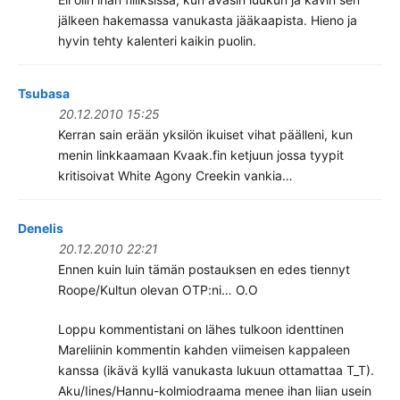
jälkeen hakemassa vanukasta jääkaapista. Hieno ja
hyvin tehty kalenteri kaikin puolin.
Tsubasa
20.12.2010 15:25
Kerran sain erään yksilön ikuiset vihat päälleni, kun
menin linkkaamaan Kvaak.fin ketjuun jossa tyypit
kritisoivat White Agony Creekin vankia…
Denelis
20.12.2010 22:21
Ennen kuin luin tämän postauksen en edes tiennyt
Roope/Kultun olevan OTP:ni… O.O
Loppu kommentistani on lähes tulkoon identtinen
Mareliinin kommentin kahden viimeisen kappaleen
kanssa (ikävä kyllä vanukasta lukuun ottamattaa T_T).
Aku/Iines/Hannu-kolmiodraama menee ihan liian usein