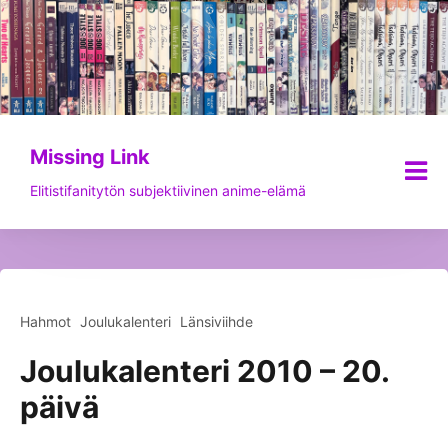
Siirry
sisältöön
Missing Link
Elitistifanitytön subjektiivinen anime-elämä
Hahmot
Joulukalenteri
Länsiviihde
Joulukalenteri 2010 – 20.
päivä