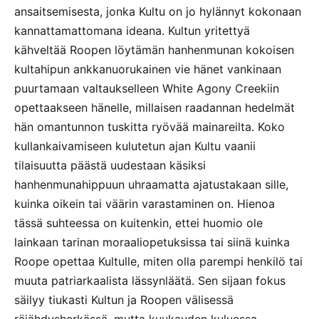
ansaitsemisesta, jonka Kultu on jo hylännyt kokonaan
kannattamattomana ideana. Kultun yritettyä
kähveltää Roopen löytämän hanhenmunan kokoisen
kultahipun ankkanuorukainen vie hänet vankinaan
puurtamaan valtaukselleen White Agony Creekiin
opettaakseen hänelle, millaisen raadannan hedelmät
hän omantunnon tuskitta ryövää mainareilta. Koko
kullankaivamiseen kulutetun ajan Kultu vaanii
tilaisuutta päästä uudestaan käsiksi
hanhenmunahippuun uhraamatta ajatustakaan sille,
kuinka oikein tai väärin varastaminen on. Hienoa
tässä suhteessa on kuitenkin, ettei huomio ole
lainkaan tarinan moraaliopetuksissa tai siinä kuinka
Roope opettaa Kultulle, miten olla parempi henkilö tai
muuta patriarkaalista lässynläätä. Sen sijaan fokus
säilyy tiukasti Kultun ja Roopen välisessä
räjähdysherkässä, mutta kuukauden kuluessa