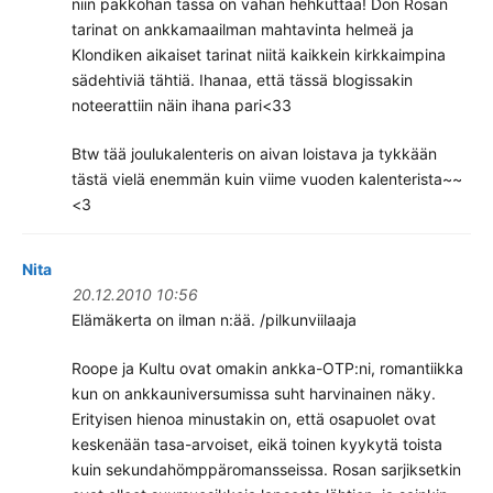
niin pakkohan tässä on vähän hehkuttaa! Don Rosan
tarinat on ankkamaailman mahtavinta helmeä ja
Klondiken aikaiset tarinat niitä kaikkein kirkkaimpina
sädehtiviä tähtiä. Ihanaa, että tässä blogissakin
noteerattiin näin ihana pari<33
Btw tää joulukalenteris on aivan loistava ja tykkään
tästä vielä enemmän kuin viime vuoden kalenterista~~
<3
Nita
20.12.2010 10:56
Elämäkerta on ilman n:ää. /pilkunviilaaja
Roope ja Kultu ovat omakin ankka-OTP:ni, romantiikka
kun on ankkauniversumissa suht harvinainen näky.
Erityisen hienoa minustakin on, että osapuolet ovat
keskenään tasa-arvoiset, eikä toinen kyykytä toista
kuin sekundahömppäromansseissa. Rosan sarjiksetkin