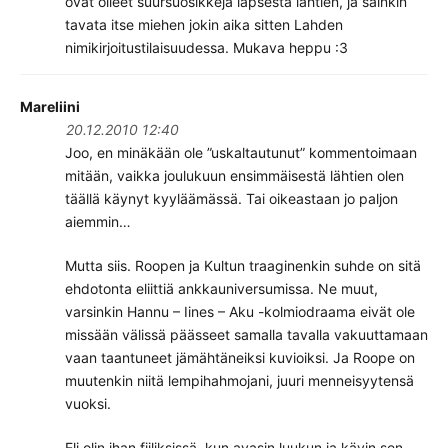
ovat olleet suursuosikkeja lapsesta lähtien, ja sainkin
tavata itse miehen jokin aika sitten Lahden
nimikirjoitustilaisuudessa. Mukava heppu :3
Mareliini
20.12.2010 12:40
Joo, en minäkään ole ”uskaltautunut” kommentoimaan
mitään, vaikka joulukuun ensimmäisestä lähtien olen
täällä käynyt kyyläämässä. Tai oikeastaan jo paljon
aiemmin…
Mutta siis. Roopen ja Kultun traaginenkin suhde on sitä
ehdotonta eliittiä ankkauniversumissa. Ne muut,
varsinkin Hannu – Iines – Aku -kolmiodraama eivät ole
missään välissä päässeet samalla tavalla vakuuttamaan
vaan taantuneet jämähtäneiksi kuvioiksi. Ja Roope on
muutenkin niitä lempihahmojani, juuri menneisyytensä
vuoksi.
Eli olin ihan fiiliksissä, kun avasin luukun ja kävin sen