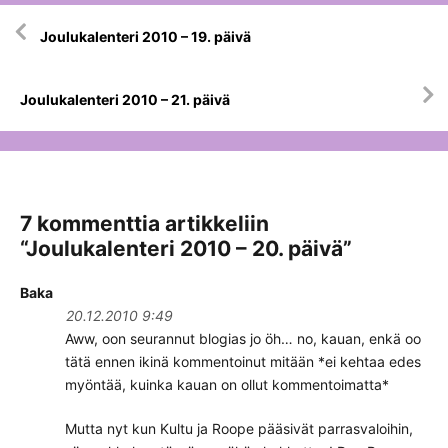
Artikkelien
Joulukalenteri 2010 – 19. päivä
selaus
Joulukalenteri 2010 – 21. päivä
7 kommenttia artikkeliin
“
Joulukalenteri 2010 – 20. päivä
”
Baka
20.12.2010 9:49
Aww, oon seurannut blogias jo öh… no, kauan, enkä oo
tätä ennen ikinä kommentoinut mitään *ei kehtaa edes
myöntää, kuinka kauan on ollut kommentoimatta*
Mutta nyt kun Kultu ja Roope pääsivät parrasvaloihin,