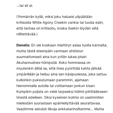
…tai sit ei.
(Ymmärrän kyllä, miksi joku haluaisi ylipäätään
kritisoida White Agony Creekin vankia tai tuoda esiin,
että tarinaa on kritisoitu, koska itsekin löydän siitä
nillitettävää.)
Denelis:
En ole koskaan miettinyt asiaa tuolta kannalta,
mutta tästä eteenpäin varmaan ahdistun
suunnattomasti aina kun yritän lukea jotain
Akuhannuiines-hömpsöä. Koko hommassa on
muutenkin ällöä se, että Iines pyörittää kahta jätkää
ympärillään ja heiluu aina sen käsipuolessa, joka sattuu
kulloinkin pukeutumaan paremmin, ajamaan
hienommalla autolla tai voittamaan jonkun kisan.
Kumpikin pojista on vielä tarpeeksi hölmö piirittääkseen
Iinestä edelleen. Siksi kyseinen kolmio on useimmiten
mielestäni suorastaan epämiellyttävää seurattavaa.
Vaadimme selvästi liikoja ankkatarinoiltamme… Mutta