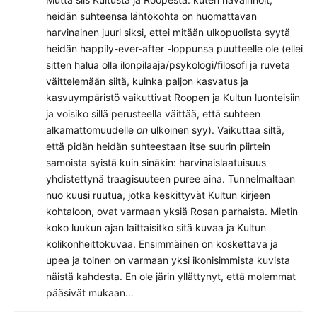
heidän suhteensa lähtökohta on huomattavan
harvinainen juuri siksi, ettei mitään ulkopuolista syytä
heidän happily-ever-after -loppunsa puutteelle ole (ellei
sitten halua olla ilonpilaaja/psykologi/filosofi ja ruveta
väittelemään siitä, kuinka paljon kasvatus ja
kasvuympäristö vaikuttivat Roopen ja Kultun luonteisiin
ja voisiko sillä perusteella väittää, että suhteen
alkamattomuudelle
on
ulkoinen syy). Vaikuttaa siltä,
että pidän heidän suhteestaan itse suurin piirtein
samoista syistä kuin sinäkin: harvinaislaatuisuus
yhdistettynä traagisuuteen puree aina. Tunnelmaltaan
nuo kuusi ruutua, jotka keskittyvät Kultun kirjeen
kohtaloon, ovat varmaan yksiä Rosan parhaista. Mietin
koko luukun ajan laittaisitko sitä kuvaa ja Kultun
kolikonheittokuvaa. Ensimmäinen on koskettava ja
upea ja toinen on varmaan yksi ikonisimmista kuvista
näistä kahdesta. En ole järin yllättynyt, että molemmat
pääsivät mukaan…