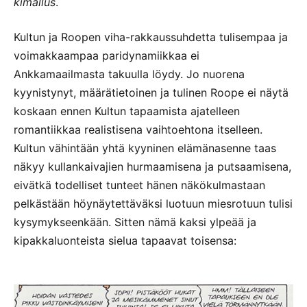
kimallus
.
Kultun ja Roopen viha-rakkaussuhdetta tulisempaa ja
voimakkaampaa paridynamiikkaa ei
Ankkamaailmasta takuulla löydy. Jo nuorena
kyynistynyt, määrätietoinen ja tulinen Roope ei näytä
koskaan ennen Kultun tapaamista ajatelleen
romantiikkaa realistisena vaihtoehtona itselleen.
Kultun vähintään yhtä kyyninen elämänasenne taas
näkyy kullankaivajien hurmaamisena ja putsaamisena,
eivätkä todelliset tunteet hänen näkökulmastaan
pelkästään höynäytettäväksi luotuun miesrotuun tulisi
kysymykseenkään. Sitten nämä kaksi ylpeää ja
kipakkaluonteista sielua tapaavat toisensa: