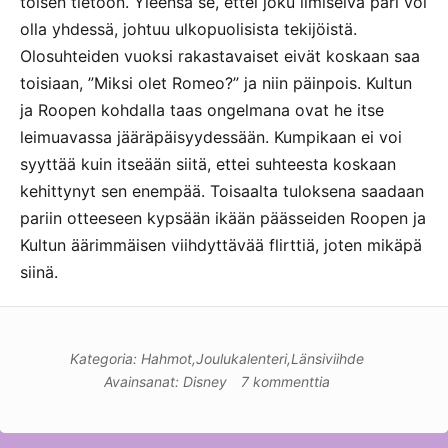
toisen tietoon. Yleensä se, ettei joku ilmiselvä pari voi
olla yhdessä, johtuu ulkopuolisista tekijöistä.
Olosuhteiden vuoksi rakastavaiset eivät koskaan saa
toisiaan, ”Miksi olet Romeo?” ja niin päinpois. Kultun
ja Roopen kohdalla taas ongelmana ovat he itse
leimuavassa jääräpäisyydessään. Kumpikaan ei voi
syyttää kuin itseään siitä, ettei suhteesta koskaan
kehittynyt sen enempää. Toisaalta tuloksena saadaan
pariin otteeseen kypsään ikään päässeiden Roopen ja
Kultun äärimmäisen viihdyttävää flirttiä, joten mikäpä
siinä.
Kategoria:
Hahmot
,
Joulukalenteri
,
Länsiviihde
Avainsanat:
Disney
7 kommenttia