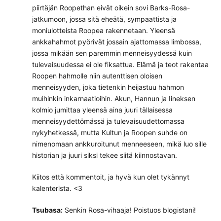
piirtäjän Roopethan eivät oikein sovi Barks-Rosa-
jatkumoon, jossa sitä eheätä, sympaattista ja
moniulotteista Roopea rakennetaan. Yleensä
ankkahahmot pyörivät jossain ajattomassa limbossa,
jossa mikään sen paremmin menneisyydessä kuin
tulevaisuudessa ei ole fiksattua. Elämä ja teot rakentaa
Roopen hahmolle niin autenttisen oloisen
menneisyyden, joka tietenkin heijastuu hahmon
muihinkin inkarnaatioihin. Akun, Hannun ja Iineksen
kolmio jumittaa yleensä aina juuri tällaisessa
menneisyydettömässä ja tulevaisuudettomassa
nykyhetkessä, mutta Kultun ja Roopen suhde on
nimenomaan ankkuroitunut menneeseen, mikä luo sille
historian ja juuri siksi tekee siitä kiinnostavan.
Kiitos että kommentoit, ja hyvä kun olet tykännyt
kalenterista. <3
Tsubasa:
Senkin Rosa-vihaaja! Poistuos blogistani!