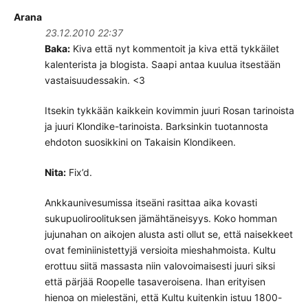
Arana
23.12.2010 22:37
Baka:
Kiva että nyt kommentoit ja kiva että tykkäilet
kalenterista ja blogista. Saapi antaa kuulua itsestään
vastaisuudessakin. <3
Itsekin tykkään kaikkein kovimmin juuri Rosan tarinoista
ja juuri Klondike-tarinoista. Barksinkin tuotannosta
ehdoton suosikkini on Takaisin Klondikeen.
Nita:
Fix’d.
Ankkaunivesumissa itseäni rasittaa aika kovasti
sukupuoliroolituksen jämähtäneisyys. Koko homman
jujunahan on aikojen alusta asti ollut se, että naisekkeet
ovat feminiinistettyjä versioita mieshahmoista. Kultu
erottuu siitä massasta niin valovoimaisesti juuri siksi
että pärjää Roopelle tasaveroisena. Ihan erityisen
hienoa on mielestäni, että Kultu kuitenkin istuu 1800-