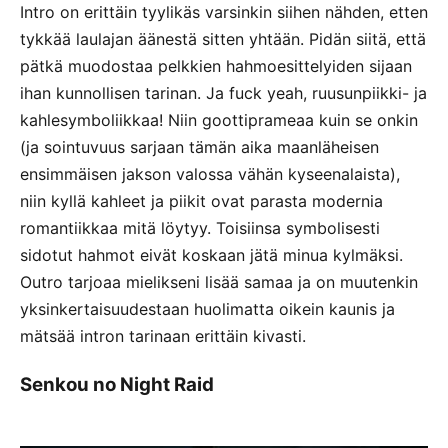
Intro on erittäin tyylikäs varsinkin siihen nähden, etten
tykkää laulajan äänestä sitten yhtään. Pidän siitä, että
pätkä muodostaa pelkkien hahmoesittelyiden sijaan
ihan kunnollisen tarinan. Ja fuck yeah, ruusunpiikki- ja
kahlesymboliikkaa! Niin goottiprameaa kuin se onkin
(ja sointuvuus sarjaan tämän aika maanläheisen
ensimmäisen jakson valossa vähän kyseenalaista),
niin kyllä kahleet ja piikit ovat parasta modernia
romantiikkaa mitä löytyy. Toisiinsa symbolisesti
sidotut hahmot eivät koskaan jätä minua kylmäksi.
Outro tarjoaa mielikseni lisää samaa ja on muutenkin
yksinkertaisuudestaan huolimatta oikein kaunis ja
mätsää intron tarinaan erittäin kivasti.
Senkou no Night Raid