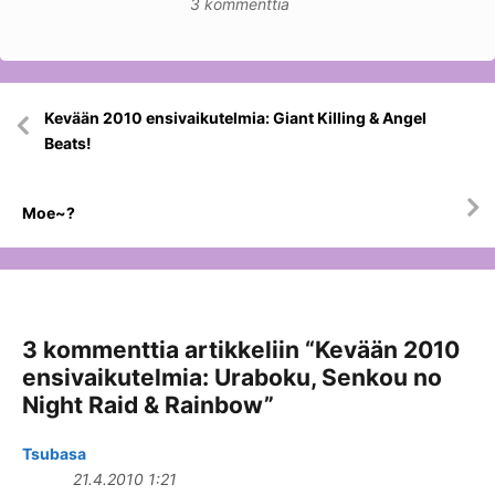
3 kommenttia
Artikkelien
Kevään 2010 ensivaikutelmia: Giant Killing & Angel
selaus
Beats!
Moe~?
3 kommenttia artikkeliin “
Kevään 2010
ensivaikutelmia: Uraboku, Senkou no
Night Raid & Rainbow
”
Tsubasa
21.4.2010 1:21