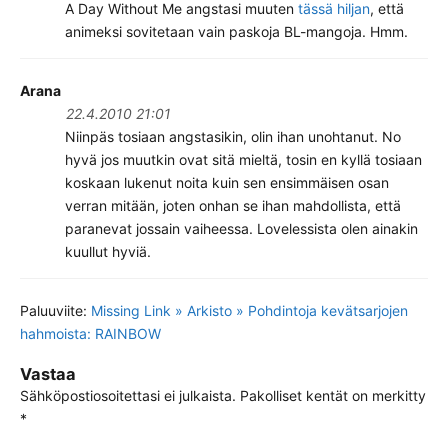
A Day Without Me angstasi muuten
tässä hiljan
, että
animeksi sovitetaan vain paskoja BL-mangoja. Hmm.
Arana
22.4.2010 21:01
Niinpäs tosiaan angstasikin, olin ihan unohtanut. No
hyvä jos muutkin ovat sitä mieltä, tosin en kyllä tosiaan
koskaan lukenut noita kuin sen ensimmäisen osan
verran mitään, joten onhan se ihan mahdollista, että
paranevat jossain vaiheessa. Lovelessista olen ainakin
kuullut hyviä.
Paluuviite:
Missing Link » Arkisto » Pohdintoja kevätsarjojen
hahmoista: RAINBOW
Vastaa
Sähköpostiosoitettasi ei julkaista.
Pakolliset kentät on merkitty
*