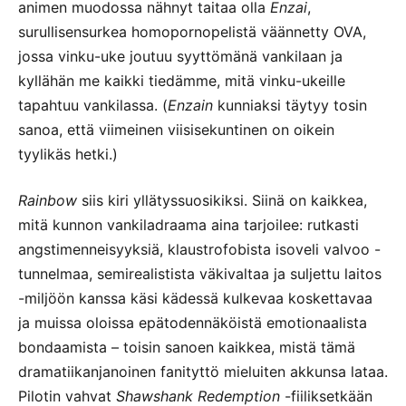
animen muodossa nähnyt taitaa olla
Enzai
,
surullisensurkea homopornopelistä väännetty OVA,
jossa vinku-uke joutuu syyttömänä vankilaan ja
kyllähän me kaikki tiedämme, mitä vinku-ukeille
tapahtuu vankilassa. (
Enzain
kunniaksi täytyy tosin
sanoa, että viimeinen viisisekuntinen on oikein
tyylikäs hetki.)
Rainbow
siis kiri yllätyssuosikiksi. Siinä on kaikkea,
mitä kunnon vankiladraama aina tarjoilee: rutkasti
angstimenneisyyksiä, klaustrofobista isoveli valvoo -
tunnelmaa, semirealistista väkivaltaa ja suljettu laitos
-miljöön kanssa käsi kädessä kulkevaa koskettavaa
ja muissa oloissa epätodennäköistä emotionaalista
bondaamista – toisin sanoen kaikkea, mistä tämä
dramatiikanjanoinen fanityttö mieluiten akkunsa lataa.
Pilotin vahvat
Shawshank Redemption
-fiiliksetkään