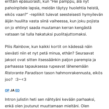
erittäin epäsuorasti, kun ”Hei pamppu, älä nyt
pahoinpitele lapsia, meidän täytyy huolehtia heistä,
eikös vaan?” -repliikit tulevat seesteisesti hymyilevän
äijän huulilta vasta siinä vaiheessa, kun joku pojista
on jo ehtinyt saada muutaman kerran kengästä
vatsaan tai tulla hakatuksi puolitajuttomaksi.
Pliis
Rainbow
, kun kaikki kortit on kädessä näin
sievästi niin et nyt petä minua, ethän? Seuraavat
jaksot ovat sitten itsessäänkin paljon parempia ja
parhaassa tapauksessa rupeavat lähenemään
Ristorante Paradison
tason hahmonrakennusta, eikös
joo? :3~<3
OP
JA
ED
Intron julistin heti sen nähtyäni kevään parhaaksi,
enkä olen joutunut muuttamaan mieltäni. Olen