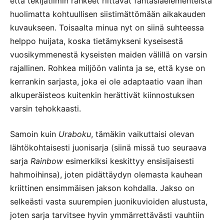
että tekijätiimin rahkeet riittävät fantasiaelementeistä
huolimatta kohtuullisen siistimättömään aikakauden
kuvaukseen. Toisaalta minua nyt on siinä suhteessa
helppo huijata, koska tietämykseni kyseisestä
vuosikymmenestä kyseisten maiden välillä on varsin
rajallinen. Rohkea miljöön valinta ja se, että kyse on
kerrankin sarjasta, joka ei ole adaptaatio vaan ihan
alkuperäisteos kuitenkin herättivät kiinnostuksen
varsin tehokkaasti.
Samoin kuin
Uraboku
, tämäkin vaikuttaisi olevan
lähtökohtaisesti juonisarja (siinä missä tuo seuraava
sarja
Rainbow
esimerkiksi keskittyy ensisijaisesti
hahmoihinsa), joten pidättäydyn olemasta kauhean
kriittinen ensimmäisen jakson kohdalla. Jakso on
selkeästi vasta suurempien juonikuvioiden alustusta,
joten sarja tarvitsee hyvin ymmärrettävästi vauhtiin