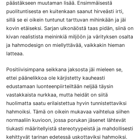
päästäkseen muutaman lisää. Ensimmäisestä
puolituntisesta en kuitenkaan saanut hirveästi irti,
sillä se ei oikein tuntunut tarttuvan mihinkään ja jäi
kovin etäiseksi. Sarjan ulkonäöstä taas pidän, siinä on
kivan realistista meininkiä miljöön ja värityksen osalta
ja hahmodesign on miellyttävää, vaikkakin hieman
latteaa.
Positiivisimpana seikkana jaksosta jäi mieleen se,
ettei päänelikkoa ole kärjistetty kauheasti
edustamaan luonteenpiirteiltään neljää täysin
vastakkaista nurkkaa, mutta heidät on siitä
huolimatta saatu erilaistettua hyvin tunnistettaviksi
hahmoiksi. Tämä on oikein mukavaa vaihtelua siihen
normaaliin kuvioon, jossa porukan jäsenet lähtevät
tiukasti määritellyistä stereotyypeistä ja mahdollisesti
kehittyvät tarinan edetessä uskottaviksi hahmoiksi.