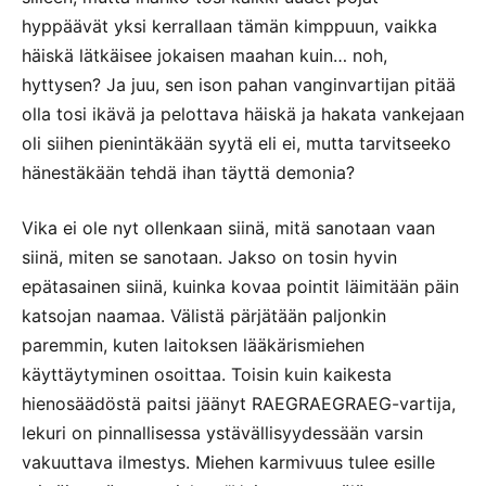
hyppäävät yksi kerrallaan tämän kimppuun, vaikka
häiskä lätkäisee jokaisen maahan kuin… noh,
hyttysen? Ja juu, sen ison pahan vanginvartijan pitää
olla tosi ikävä ja pelottava häiskä ja hakata vankejaan
oli siihen pienintäkään syytä eli ei, mutta tarvitseeko
hänestäkään tehdä ihan täyttä demonia?
Vika ei ole nyt ollenkaan siinä, mitä sanotaan vaan
siinä, miten se sanotaan. Jakso on tosin hyvin
epätasainen siinä, kuinka kovaa pointit läimitään päin
katsojan naamaa. Välistä pärjätään paljonkin
paremmin, kuten laitoksen lääkärismiehen
käyttäytyminen osoittaa. Toisin kuin kaikesta
hienosäädöstä paitsi jäänyt RAEGRAEGRAEG-vartija,
lekuri on pinnallisessa ystävällisyydessään varsin
vakuuttava ilmestys. Miehen karmivuus tulee esille