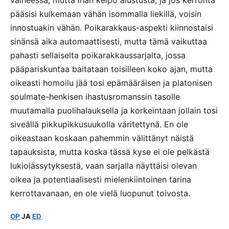
vaiheessa, mutta ihan kelpo alustusta, ja jos kerronta
pääsisi kulkemaan vähän isommalla liekillä, voisin
innostuakin vähän. Poikarakkaus-aspekti kiinnostaisi
sinänsä aika automaattisesti, mutta tämä vaikuttaa
pahasti sellaiselta poikarakkaussarjalta, jossa
pääpariskuntaa baitataan toisilleen koko ajan, mutta
oikeasti homoilu jää tosi epämääräisen ja platonisen
soulmate-henkisen ihastusromanssin tasolle
muutamalla puolihalauksella ja korkeintaan jollain tosi
siveällä pikkupikkusuukolla väritettynä. En ole
oikeastaan koskaan pahemmin välittänyt näistä
tapauksista, mutta koska tässä kyse ei ole pelkästä
lukiolässytyksestä, vaan sarjalla näyttäisi olevan
oikea ja potentiaalisesti mielenkiintoinen tarina
kerrottavanaan, en ole vielä luopunut toivosta.
OP
JA
ED