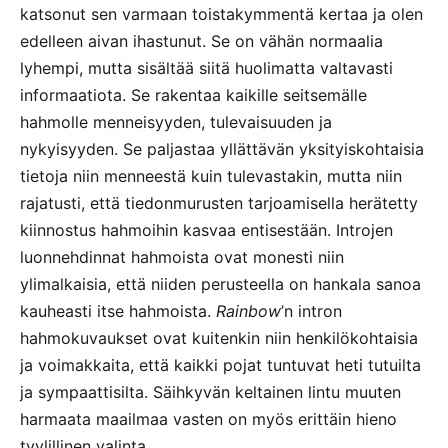
katsonut sen varmaan toistakymmentä kertaa ja olen
edelleen aivan ihastunut. Se on vähän normaalia
lyhempi, mutta sisältää siitä huolimatta valtavasti
informaatiota. Se rakentaa kaikille seitsemälle
hahmolle menneisyyden, tulevaisuuden ja
nykyisyyden. Se paljastaa yllättävän yksityiskohtaisia
tietoja niin menneestä kuin tulevastakin, mutta niin
rajatusti, että tiedonmurusten tarjoamisella herätetty
kiinnostus hahmoihin kasvaa entisestään. Introjen
luonnehdinnat hahmoista ovat monesti niin
ylimalkaisia, että niiden perusteella on hankala sanoa
kauheasti itse hahmoista.
Rainbow
’n intron
hahmokuvaukset ovat kuitenkin niin henkilökohtaisia
ja voimakkaita, että kaikki pojat tuntuvat heti tutuilta
ja sympaattisilta. Säihkyvän keltainen lintu muuten
harmaata maailmaa vasten on myös erittäin hieno
tyylillinen valinta.