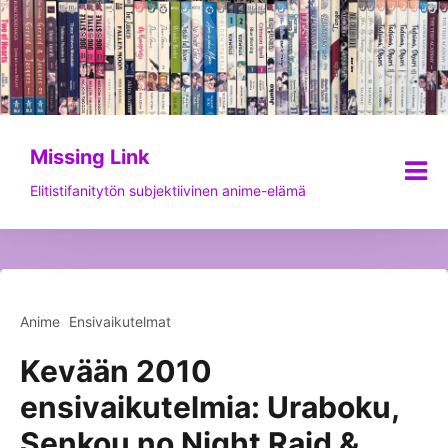
Siirry
sisältöön
Missing Link
Elitistifanitytön subjektiivinen anime-elämä
Anime
Ensivaikutelmat
Kevään 2010
ensivaikutelmia: Uraboku,
Senkou no Night Raid &