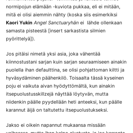
normipojun elämään -kuviota pukkaa, eli ei mitään,
mitä ei olisi aiemmin nähty (koska siis esimerkiksi
Kaori Yukin
Angel Sanctuaryhän
ei lähde ollenkaan
samasta pisteestä [insert sarkastista silmien
pyörittelyä]).
Jos pitäisi nimetä yksi asia, joka vähentää
kiinnostustani sarjan kuin sarjan seuraamiseen ainakin
puolella ihan defaulttina, se olisi pohjattoman kiltti ja
hyväsydäminen päähenkilö. Toisaalta tässä kyseinen
poju ei vaikuta aivan hyödyttömältä, kun ainakin
itsepuolustusskillzejä näyttää löytyvän, mutta
niidenkin päälle pyydellään heti anteeksi, kun päälle
karannut äijä on taltutettu itsepuolustukseksi.
Jakso ei oikein napannut mukaansa missään