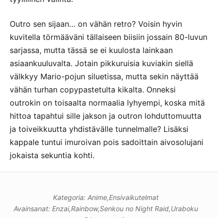
Outro sen sijaan… on vähän retro? Voisin hyvin
kuvitella törmääväni tällaiseen biisiin jossain 80-luvun
sarjassa, mutta tässä se ei kuulosta lainkaan
asiaankuuluvalta. Jotain pikkuruisia kuviakin siellä
välkkyy Mario-pojun siluetissa, mutta sekin näyttää
vähän turhan copypastetulta kikalta. Onneksi
outrokin on toisaalta normaalia lyhyempi, koska mitä
hittoa tapahtui sille jakson ja outron lohduttomuutta
ja toiveikkuutta yhdistävälle tunnelmalle? Lisäksi
kappale tuntui imuroivan pois sadoittain aivosolujani
jokaista sekuntia kohti.
Kategoria:
Anime
,
Ensivaikutelmat
Avainsanat:
Enzai
,
Rainbow
,
Senkou no Night Raid
,
Uraboku