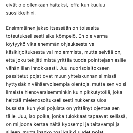
eivät ole ollenkaan haitaksi, leffa kun kuuluu
suosikkeihini.
Ensimmäinen jakso itsessään on toisaalta
toteutuksellisesti aika kömpelö. En ole varma
löytyykö vika enemmän ohjauksesta vai
käsikirjoituksesta vai molemmista, mutta selvää on,
että joku tekijätiimistä yrittää tuoda pointtejaan esille
vähän liian innokkaasti. Juu, nuorisolaitokseen
passitetut pojat ovat muun yhteiskunnan silmissä
hyttysiäkin vähäarvoisempia olentoja, mutta sen voisi
ilmaista hienovaraisemminkin kuin pikkutytöllä, joka
heittää mielenosoituksellisesti nukkensa ulos
bussista, kun yksi pojuista on yrittänyt ojentaa sen
tälle. Juu, iso poika, jonka tulokkaat tapaavat sellissä,
on miljoona kertaa näitä kypsempi ja taitavampi ja
silleen, mutta ihanko tosi kaikki uudet pojat