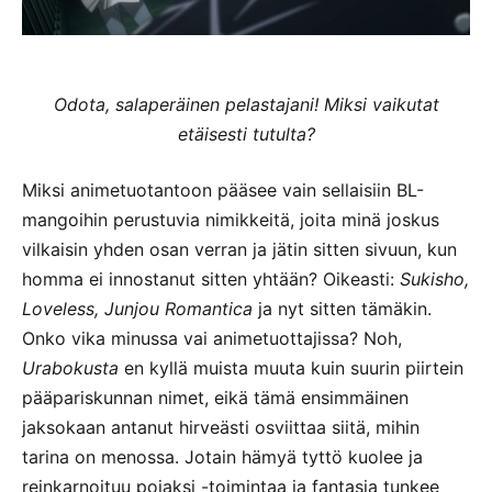
Odota, salaperäinen pelastajani! Miksi vaikutat
etäisesti tutulta?
Miksi animetuotantoon pääsee vain sellaisiin BL-
mangoihin perustuvia nimikkeitä, joita minä joskus
vilkaisin yhden osan verran ja jätin sitten sivuun, kun
homma ei innostanut sitten yhtään? Oikeasti:
Sukisho,
Loveless, Junjou Romantica
ja nyt sitten tämäkin.
Onko vika minussa vai animetuottajissa? Noh,
Urabokusta
en kyllä muista muuta kuin suurin piirtein
pääpariskunnan nimet, eikä tämä ensimmäinen
jaksokaan antanut hirveästi osviittaa siitä, mihin
tarina on menossa. Jotain hämyä tyttö kuolee ja
reinkarnoituu pojaksi -toimintaa ja fantasia tunkee