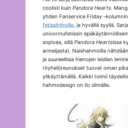
coolisti kuin
Pandora Hearts
. Mang
yhden Fanservice Friday –kolumninsa
fetissihihoille
, ja hyvällä syyllä. Sa
univormufetissin epäkäytännöllise
sopivaa, sillä
Pandora Heartsissa
ky
armeijasta). Naishahmoilla nähdään k
ja suureellisia hienojen leidien leni
röyhelöreunukset tuovat oman pikant
ylikäyttämällä. Kaikki toimii täydell
hahmodesign on ilo silmälle.