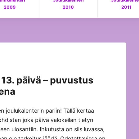
2009
2010
2011
 13. päivä – puvustus
ena
 joulukalenterin pariin! Tällä kertaa
hdistan joka päivä valokeilan tietyn
n ulosantiin. Ihkutusta on siis luvassa,
aan ole tarkoitus jäädä. Odotettavissa on