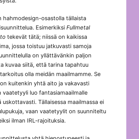
syistä.
n hahmodesign-osastolla tällaista
suunnittelua. Esimerkiksi
Fullmetal
to
tekevät tätä; niissä on kaikissa
ma, jossa toistuu jatkuvasti samoja
unnittelulla on yllättävänkin paljon
ista kuvaa siitä, että tarina tapahtuu
 tarkoitus olla meidän maailmamme. Se
on kuitenkin yhtä aito ja vakavasti
vaatetyyli luo fantasiamaailmalle
ä uskottavasti. Tällaisessa maailmassa ei
upukuja, vaan vaatetyylit on suunniteltu
ksi ilman IRL-rajoituksia.
unnittelusta yhtä hienostuneesti ja