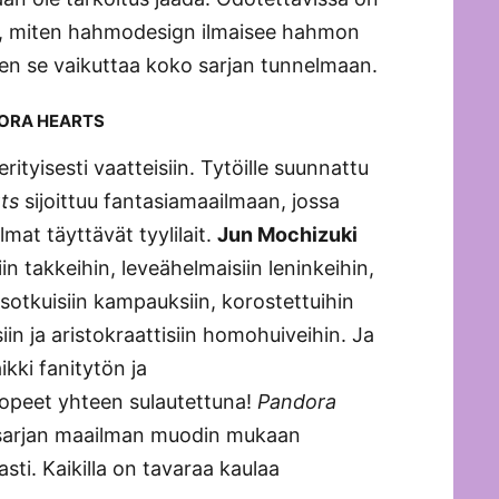
, miten hahmodesign ilmaisee hahmon
ten se vaikuttaa koko sarjan tunnelmaan.
ORA HEARTS
ityisesti vaatteisiin. Tytöille suunnattu
ts
sijoittuu fantasiamaailmaan, jossa
lmat täyttävät tyylilait.
Jun Mochizuki
n takkeihin, leveähelmaisiin leninkeihin,
un sotkuisiin kampauksiin, korostettuihin
siin ja aristokraattisiin homohuiveihin. Ja
ikki fanitytön ja
ropeet yhteen sulautettuna!
Pandora
 sarjan maailman muodin mukaan
asti. Kaikilla on tavaraa kaulaa