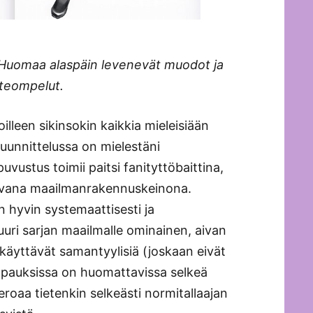
 Huomaa alaspäin levenevät muodot ja
steompelut.
illeen sikinsokin kaikkia mieleisiään
unnittelussa on mielestäni
ustus toimii paitsi fanityttöbaittina,
mivana maailmanrakennuskeinona.
 hyvin systemaattisesti ja
uuri sarjan maailmalle ominainen, aivan
 käyttävät samantyylisiä (joskaan eivät
mpauksissa on huomattavissa selkeä
eroaa tietenkin selkeästi normitallaajan