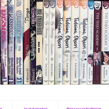
ri
Joulukalenteri
Prinsessapäiväkirjat