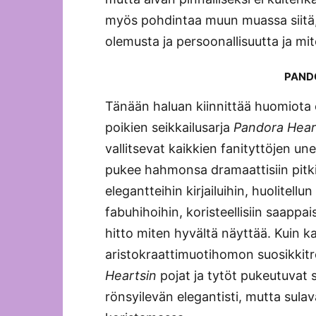
myös pohdintaa muun muassa siitä
olemusta ja persoonallisuutta ja mi
PAND
Tänään haluan kiinnittää huomiota er
poikien seikkailusarja
Pandora Hear
vallitsevat kaikkien fanityttöjen une
pukee hahmonsa dramaattisiin pitkii
elegantteihin kirjailuihin, huolitell
fabuhihoihin, koristeellisiin saappai
hitto miten hyvältä näyttää. Kuin ka
aristokraattimuotihomon suosikkit
Heartsin
pojat ja tytöt pukeutuvat
rönsyilevän elegantisti, mutta sulav