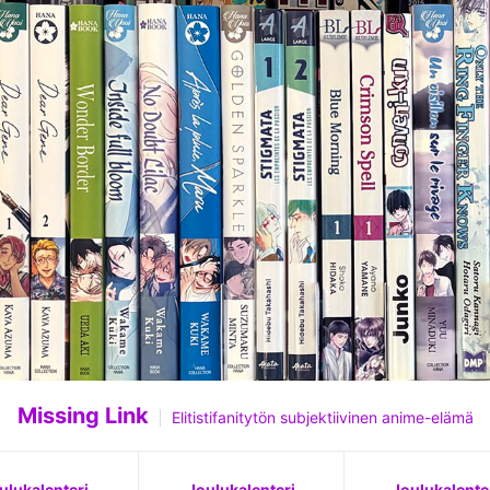
Missing Link
Elitistifanitytön subjektiivinen anime-elämä
ulukalenteri
Joulukalenteri
Joulukalente