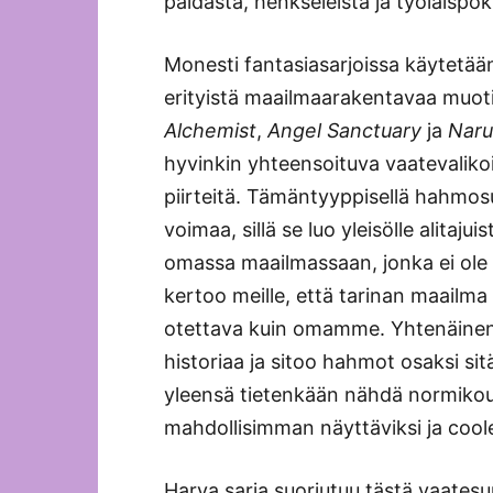
paidasta, henkseleistä ja työläispök
Monesti fantasiasarjoissa käytetää
erityistä maailmaarakentavaa muoti
Alchemist
,
Angel Sanctuary
ja
Naru
hyvinkin yhteensoituva vaatevalikoi
piirteitä. Tämäntyyppisellä hahmosu
voimaa, sillä se luo yleisölle alitaju
omassa maailmassaan, jonka ei ole
kertoo meille, että tarinan maailma 
otettava kuin omamme. Yhtenäinen 
historiaa ja sitoo hahmot osaksi sit
yleensä tietenkään nähdä normikoul
mahdollisimman näyttäviksi ja coolei
Harva sarja suoriutuu tästä vaatesu