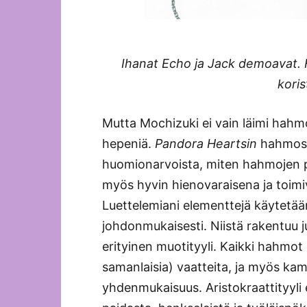
Ihanat Echo ja Jack demoavat.
kori
Mutta Mochizuki ei vain läimi hahmo
hepeniä.
Pandora Heartsin
hahmosu
huomionarvoista, miten hahmojen puv
myös hyvin hienovaraisena ja toi
Luettelemiani elementtejä käytetään
johdonmukaisesti. Niistä rakentuu j
erityinen muotityyli. Kaikki hahmot
samanlaisia) vaatteita, ja myös ka
yhdenmukaisuus. Aristokraattityyli 