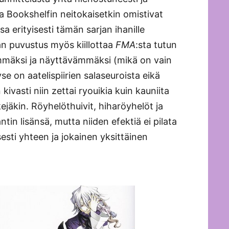
a Bookshelfin neitokaisetkin omistivat
 erityisesti tämän sarjan ihanille
rjan puvustus myös kiillottaa
FMA
:sta tutun
mmäksi ja näyttävämmäksi (mikä on vain
se on aatelispiirien salaseuroista eikä
ivasti niin zettai ryouikia kuin kauniita
nkejäkin. Röyhelöthuivit, hiharöyhelöt ja
in lisänsä, mutta niiden efektiä ei pilata
isesti yhteen ja jokainen yksittäinen