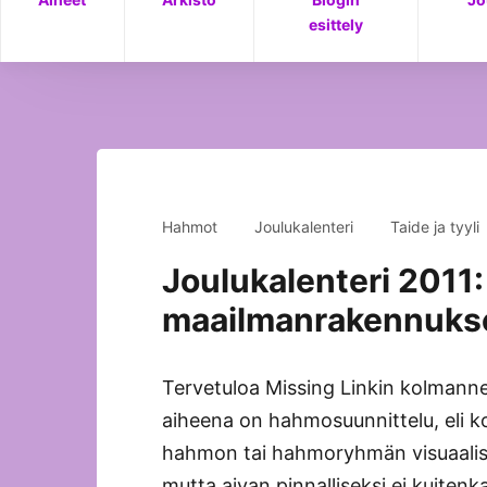
esittely
Hahmot
Joulukalenteri
Taide ja tyyli
Joulukalenteri 2011:
maailmanrakennuks
Tervetuloa Missing Linkin kolmannen
aiheena on hahmosuunnittelu, eli ko
hahmon tai hahmoryhmän visuaalisee
mutta aivan pinnalliseksi ei kuitenk