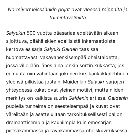
Normivermeissäänkin pojat ovat yleensä reippaita ja
toimintavalmiita
Saiyukin
500 vuotta pääsarjaa edeltävään aikaan
sijoittuva, päähäiskien edellisistä inkarnaatioista
kertova esisarja
Saiyuki Gaiden
taas saa
huomattavasti vakavahenkisempää oheistaidetta,
jossa viljellään lähes aina jonkin sortin kukkasta; jos
ei muuta niin vähintään jokunen kirsikankukkalehtinen
yleensä pilkistää jostain. Muidenkin
Saiyuki
-sarjojen
yhteydessä kukat ovat yleinen motiivi, mutta niiden
merkitys on kaikista suurin
Gaidenin
artissa.
Gaidenin
puolella tunnelma on seesteisempää ja kuvat ovat
väreiltään ja asetteluiltaan tarkoituksellisesti paljon
dramaattisempia ja kauniimpia kuin emosarjan
pirtsakammassa ja räväkämmässä oheiskuvituksessa.