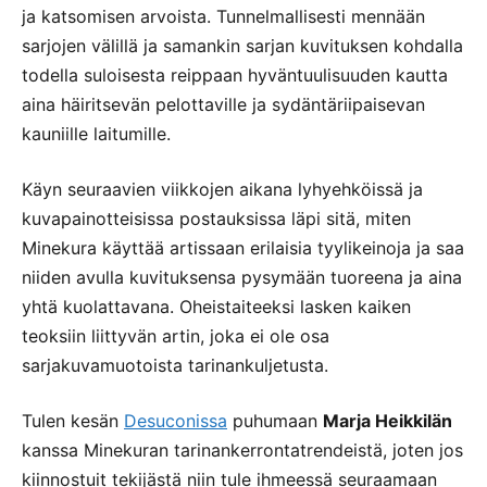
ja katsomisen arvoista. Tunnelmallisesti mennään
sarjojen välillä ja samankin sarjan kuvituksen kohdalla
todella suloisesta reippaan hyväntuulisuuden kautta
aina häiritsevän pelottaville ja sydäntäriipaisevan
kauniille laitumille.
Käyn seuraavien viikkojen aikana lyhyehköissä ja
kuvapainotteisissa postauksissa läpi sitä, miten
Minekura käyttää artissaan erilaisia tyylikeinoja ja saa
niiden avulla kuvituksensa pysymään tuoreena ja aina
yhtä kuolattavana. Oheistaiteeksi lasken kaiken
teoksiin liittyvän artin, joka ei ole osa
sarjakuvamuotoista tarinankuljetusta.
Tulen kesän
Desuconissa
puhumaan
Marja Heikkilän
kanssa Minekuran tarinankerrontatrendeistä, joten jos
kiinnostuit tekijästä niin tule ihmeessä seuraamaan