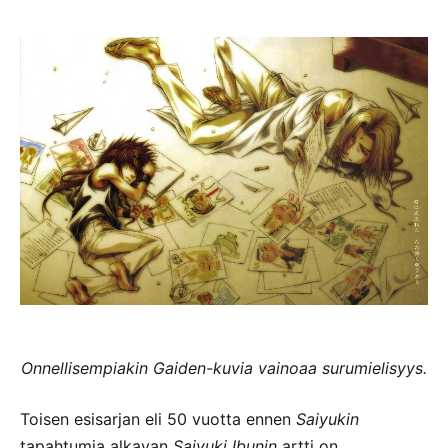
Onnellisempiakin Gaiden-kuvia vainoaa surumielisyys.
Toisen esisarjan eli 50 vuotta ennen
Saiyukin
tapahtumia alkavan
Saiyuki Ibunin
artti on