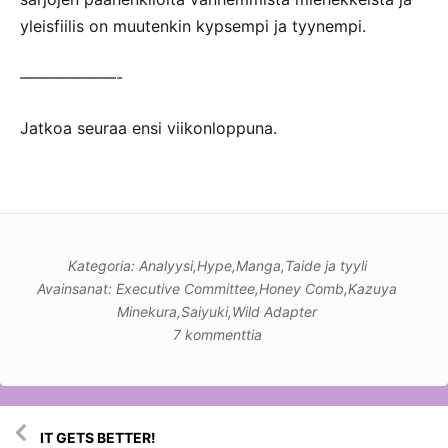
yleisfiilis on muutenkin kypsempi ja tyynempi.
——————-
Jatkoa seuraa ensi viikonloppuna.
Kategoria:
Analyysi
,
Hype
,
Manga
,
Taide ja tyyli
Avainsanat:
Executive Committee
,
Honey Comb
,
Kazuya
Minekura
,
Saiyuki
,
Wild Adapter
7 kommenttia
Artikkelien
IT GETS BETTER!
selaus