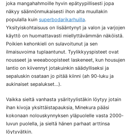
joka mangahahmoille hyvin epätyypillisesti jopa
näkyy säännönmukaisesti ihon alta muullakin
populalla kuin
superbodarikarhuilla
.
Yksityiskohtaisuus on lisääntynyt ja valon ja varjojen
käyttö on huomattavasti miellyttävämmän näköistä.
Poikien kehonkieli on sulavoitunut ja sen
ilmaisuvoima tuplaantunut. Tyylikkyyspisteet ovat
nousseet ja weeaboopisteet laskeneet, kun housujen
lantio on kiivennyt jotakuinkin säädylliseksi ja
sepaluskin osataan jo pitää kiinni (ah 90-luku ja
aukinaiset sepalukset…).
Vaikka sieltä vanhasta ysärityylistäkin löytyy jotain
ihan kivoja yksittäistapauksia, Minekura pääsi
kokonaan nolouskynnyksen yläpuolelle vasta 2000-
luvun puolella, ja sieltä hänen parhaat arttinsa
löytyvätkin.