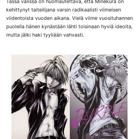
Tässä välissä on huomautettava, että Minekura on
kehittynyt taiteilijana varsin radikaalisti viimeisen
viidentoista vuoden aikana. Vielä viime vuosituhannen
puolella hänen kynästään lähti toisinaan hyviä ideoita,
mutta jälki haki tyyliään vahvasti.