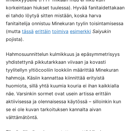
korkeintaan hiukset tuulessa). Hyvää fanitaidettakaan
ei tahdo löytyä sitten mistään, koska harva
fanitaitelija onnistuu Minekuran tyylin toisintamisessa
(mutta
tässä
erittäin
toimiva
esimerkki
Saiyukin
pojista).
Hahmosuunnittelun kulmikkuus ja epäsymmetrisyys
yhdistettynä pikkutarkkaan viivaan ja kovasti
tyylitellyn yltiöcooliin lookkiin määrittää Minekuran
hahmoja. Käsiin kannattaa kiinnittää erityistä
huomiota, sillä yhtä kuumia kouria ei ihan kaikkialla
näe. Varsinkin sormet ovat usein artissa erittäin
aktiivisessa ja olennaisessa käytössä – silloinkin kun
se ei ole kuvan tarkoituksen kannalta aivan
välttämätöntä.