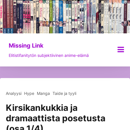
Siirry
sisältöön
Missing Link
Elitistifanitytön subjektiivinen anime-elämä
Analyysi
Hype
Manga
Taide ja tyyli
Kirsikankukkia ja
dramaattista posetusta
(osa 1/4)