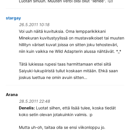
Luotan sinuun. Muuten verbi olisi ollut "lienee". :D)
stargay
26.5.2011 10:18
Voi uuh näitä kuvituksia. Oma lempparikikkani
Minekuran kuvitustyylissä on mustavalkoiset tai muuten
hillityn väriset kuvat joissa on sitten joku tehosteväri,
niin kuin vaikka ne Wild Adapterin alussa nähtävät. *_*
Tätä lukiessa rupesi taas harmittamaan ettei siitä
Saiyuki-lukupiiristä tullut koskaan mitään. Ehkä saan
joskus luettua ne omin avuin sitten…
Arana
28.5.2011 22:48
Denelis:
Luotat siihen, että lisää tulee, koska tiedät
koko setin olevan jotakuinkin valmis. :p
Mutta uh-oh, taitaa olla se ensi viikonloppu jo.