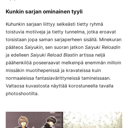
Kunkin sarjan ominainen tyyli
Kuhunkin sarjaan liittyy selkeästi tietty ryhmä
toistuvia motiiveja ja tietty tunnelma, jotka eroavat
toisistaan jopa saman sarjaperheen sisällä. Minekuran
pääteos
Saiyukin
, sen suoran jatkon
Saiyuki Reloadin
ja edelleen
Saiyuki Reload Blastin
artissa neljä
päähenkilöä poseeraavat melkeinpä enemmän milloin
missäkin muotihepenissä ja kravateissa kuin
normaaleissa fantasiavärittyneissä tamineissaan.
Valtaosa kuvastosta näyttää korostuneella tavalla
photoshootilta.