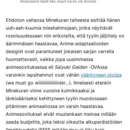
bishounen built like toast racks on heroin.”
Ehdoton valtaosa Minekuran taiteesta esittää hänen
uuh-aah-kuumia mieshahmojaan, jotka näyttävät
rosoisuudessaan niin erikoisilta, että tyylin jäljittely on
äärimmäisen haastavaa. Anime-adaptaatioiden
designit ovat parantuneet jokaisen sarjan varrella
huomattavasti, vaikka jopa uusimmassa
animesovituksessa eli
Saiyuki Gaiden
-OVAssa
varsinkin lapsihahmot ovat vähän
vääntyneen oloisia
(we must go wiiiiiiiiiiiiiiiiider…). Ilmeisesti etenkin
Minekuran viime vuosina kulmikkaaksi ja
länkisääriseksi kehittyneen tyylin muodossaan
pitäminen animaatiossa on varsin haastavaa.
Animesovitukset eivät muutenkaan meinaa millään
saada budjettia, joka tekisi oikeutta alkuperäistöiden
ilmeikkyydelle (FFFF mikään muu ei liiku kuin