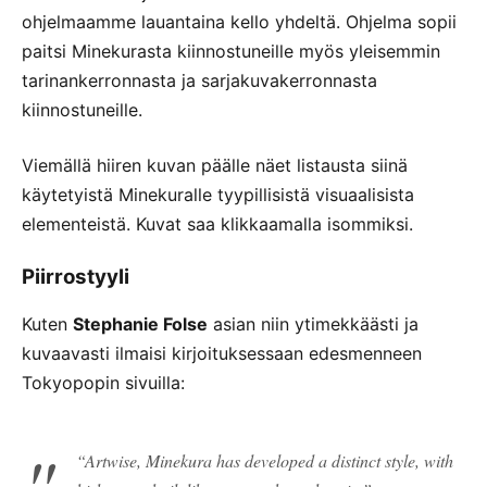
ohjelmaamme lauantaina kello yhdeltä. Ohjelma sopii
paitsi Minekurasta kiinnostuneille myös yleisemmin
tarinankerronnasta ja sarjakuvakerronnasta
kiinnostuneille.
Viemällä hiiren kuvan päälle näet listausta siinä
käytetyistä Minekuralle tyypillisistä visuaalisista
elementeistä. Kuvat saa klikkaamalla isommiksi.
Piirrostyyli
Kuten
Stephanie Folse
asian niin ytimekkäästi ja
kuvaavasti ilmaisi kirjoituksessaan edesmenneen
Tokyopopin sivuilla:
“Artwise, Minekura has developed a distinct style, with