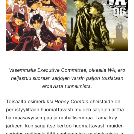
Vasemmalla Executive Committee, oikealla WA; ero
heijastuu suoraan sarjojen varsin paljon toisistaan
eroavista tunnelmista.
Toisaalta esimerkiksi
Honey Combin
oheistaide on
perustyyliltään huomattavasti muiden sarjojen arttia
harmaasävyisempää ja rauhallisempaa. Tämä käy
järkeen, kun sarja itse kertoo huomattavasti muiden
sarjojen päähenkilöitä vanhemmista miehekkeistä ja