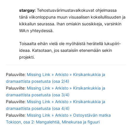
stargay:
Tehostusvärimustavalkokuvat ohjelmassa
tänä viikonloppuna muun visuaalisen kokeilullisuuden ja
kikkailun seurassa. Ihan omiakin suosikkeja, varsinkin
WA:n yhteydessä.
Toisaalta eihän vielä ole myöhäistä herätellä lukupiiri-
ideaa. Katsotaan, jos saataisiin etenemään sekin
projekti.
Paluuviite:
Missing Link » Arkisto » Kirsikankukkia ja
dramaattista posetusta (osa 2/4)
Paluuviite:
Missing Link » Arkisto » Kirsikankukkia ja
dramaattista posetusta (osa 3/4)
Paluuviite:
Missing Link » Arkisto » Kirsikankukkia ja
dramaattista posetusta (osa 4/4)
Paluuviite:
Missing Link » Arkisto » Ostoystävän matka
Tokioon, osa 2: Mangalehtiä, Minekuraa ja figuuri