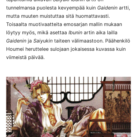
tunnelmansa puolesta kevyempää kuin
Gaidenin
artti,
mutta muuten muistuttaa sitä huomattavasti.
Toisaalta muotivaatteita emosarjan mallin mukaan
löytyy myös, mikä asettaa
Ibunin
artin aika lailla
Gaidenin
ja
Saiyukin
taiteen välimaastoon. Päähenkilö
Houmei heruttelee sulojaan jokaisessa kuvassa kuin
viimeistä päivää.