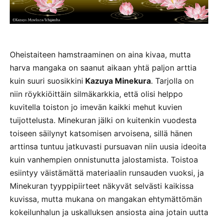
Oheistaiteen hamstraaminen on aina kivaa, mutta
harva mangaka on saanut aikaan yhtä paljon arttia
kuin suuri suosikkini
Kazuya Minekura
. Tarjolla on
niin röykkiöittäin silmäkarkkia, että olisi helppo
kuvitella toiston jo imevän kaikki mehut kuvien
tuijottelusta. Minekuran jälki on kuitenkin vuodesta
toiseen säilynyt katsomisen arvoisena, sillä hänen
arttinsa tuntuu jatkuvasti pursuavan niin uusia ideoita
kuin vanhempien onnistunutta jalostamista. Toistoa
esiintyy väistämättä materiaalin runsauden vuoksi, ja
Minekuran tyyppipiirteet näkyvät selvästi kaikissa
kuvissa, mutta mukana on mangakan ehtymättömän
kokeilunhalun ja uskalluksen ansiosta aina jotain uutta