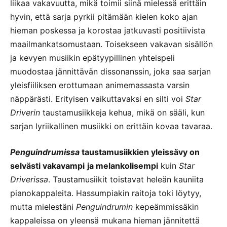
liikaa vakavuutta, mikä toimii siinä mielessä erittäin
hyvin, että sarja pyrkii pitämään kielen koko ajan
hieman poskessa ja korostaa jatkuvasti positiivista
maailmankatsomustaan. Toisekseen vakavan sisällön
ja kevyen musiikin epätyypillinen yhteispeli
muodostaa jännittävän dissonanssin, joka saa sarjan
yleisfiiliksen erottumaan animemassasta varsin
näppärästi. Erityisen vaikuttavaksi en silti voi
Star
Driverin
taustamusiikkeja kehua, mikä on sääli, kun
sarjan lyriikallinen musiikki on erittäin kovaa tavaraa.
Penguindrumissa
taustamusiikkien yleissävy on
selvästi vakavampi
ja melankolisempi
kuin
Star
Driverissa
. Taustamusiikit toistavat heleän kauniita
pianokappaleita. Hassumpiakin raitoja toki löytyy,
mutta mielestäni
Penguindrumin
kepeämmissäkin
kappaleissa on yleensä mukana hieman jännitettä