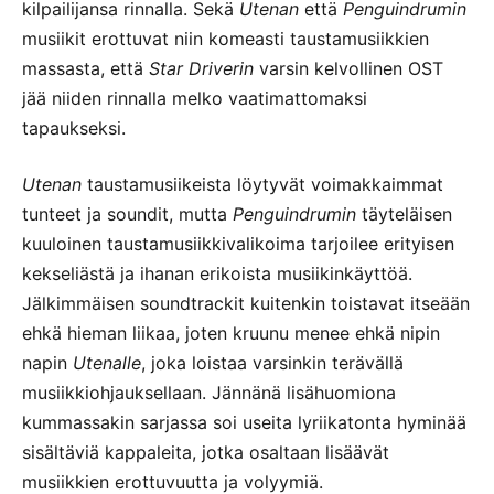
kilpailijansa rinnalla. Sekä
Utenan
että
Penguindrumin
musiikit erottuvat niin komeasti taustamusiikkien
massasta, että
Star Driverin
varsin kelvollinen OST
jää niiden rinnalla melko vaatimattomaksi
tapaukseksi.
Utenan
taustamusiikeista löytyvät voimakkaimmat
tunteet ja soundit, mutta
Penguindrumin
täyteläisen
kuuloinen taustamusiikkivalikoima tarjoilee erityisen
kekseliästä ja ihanan erikoista musiikinkäyttöä.
Jälkimmäisen soundtrackit kuitenkin toistavat itseään
ehkä hieman liikaa, joten kruunu menee ehkä nipin
napin
Utenalle
, joka loistaa varsinkin terävällä
musiikkiohjauksellaan. Jännänä lisähuomiona
kummassakin sarjassa soi useita lyriikatonta hyminää
sisältäviä kappaleita, jotka osaltaan lisäävät
musiikkien erottuvuutta ja volyymiä.