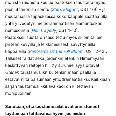
monista raidoista kuuluu paatoksen taustalta myös
pieni itseironian sointu (
She’s Elegant
, OST 1-9) – ja
muutamassa tapauksessa koko kappale saattaa olla
yhtä ylivedetyn melodraamaattisen elämäntuskan
riemusointia (
Her Tragedy
, OST 1-10).
Paatoksellisuutta on tasoitettu myös silloin tällöin
pirteän kevyillä ja leikkimielisesti sävyttyneillä
kappaleilla (
Panorama Of the Full Bloom
, OST 2-12).
Tällaiset raidat sekä joidenkin etenkin Himemiyaan
keskittyvän raitojen hillitty surumielisyys pitävät
Utenan
taustamusiikit kuitenkin maan päällä ja
estävät niitä paisumaan yltiödramaattisiksi. Kaikkiaan
sarjan taustamusiikkikavalkadi on kiitettävän
monipuolinen.
Sanotaan, että taustamusiikit ovat onnistuneet
täyttämään tehtävänsä hyvin, jos niiden