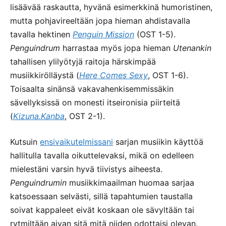
lisäävää raskautta, hyvänä esimerkkinä humoristinen,
mutta pohjavireeltään jopa hieman ahdistavalla
tavalla hektinen
Penguin Mission
(OST 1-5).
Penguindrum
harrastaa myös jopa hieman
Utenankin
tahallisen ylilyötyjä raitoja härskimpää
musiikkirölläystä (
Here Comes Sexy
, OST 1-6).
Toisaalta sinänsä vakavahenkisemmissäkin
sävellyksissä on monesti itseironisia piirteitä
(
Kizuna.Kanba
, OST 2-1).
Kutsuin
ensivaikutelmissani
sarjan musiikin käyttöä
hallitulla tavalla oikuttelevaksi, mikä on edelleen
mielestäni varsin hyvä tiivistys aiheesta.
Penguindrumin
musiikkimaailman huomaa sarjaa
katsoessaan selvästi, sillä tapahtumien taustalla
soivat kappaleet eivät koskaan ole sävyltään tai
rytmiltään aivan sitä mitä niiden odottaisi olevan.