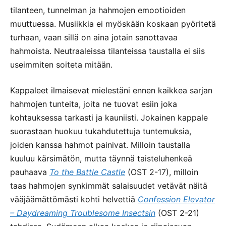
tilanteen, tunnelman ja hahmojen emootioiden
muuttuessa. Musiikkia ei myöskään koskaan pyöritetä
turhaan, vaan sillä on aina jotain sanottavaa
hahmoista. Neutraaleissa tilanteissa taustalla ei siis
useimmiten soiteta mitään.
Kappaleet ilmaisevat mielestäni ennen kaikkea sarjan
hahmojen tunteita, joita ne tuovat esiin joka
kohtauksessa tarkasti ja kauniisti. Jokainen kappale
suorastaan huokuu tukahdutettuja tuntemuksia,
joiden kanssa hahmot painivat. Milloin taustalla
kuuluu kärsimätön, mutta täynnä taisteluhenkeä
pauhaava
To the Battle Castle
(OST 2-17), milloin
taas hahmojen synkimmät salaisuudet vetävät näitä
vääjäämättömästi kohti helvettiä
Confession Elevator
– Daydreaming Troublesome Insectsin
(OST 2-21)