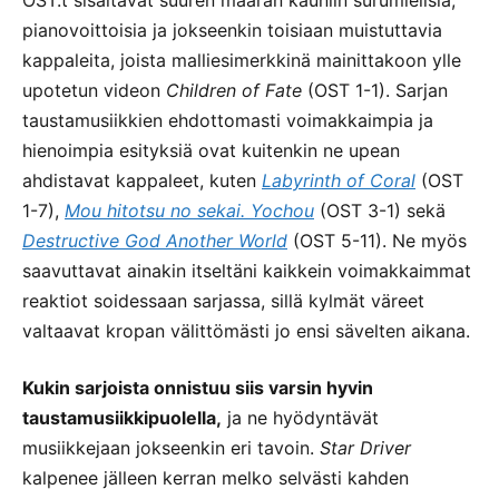
pianovoittoisia ja jokseenkin toisiaan muistuttavia
kappaleita, joista malliesimerkkinä mainittakoon ylle
upotetun videon
Children of Fate
(OST 1-1). Sarjan
taustamusiikkien ehdottomasti voimakkaimpia ja
hienoimpia esityksiä ovat kuitenkin ne upean
ahdistavat kappaleet, kuten
Labyrinth of Coral
(OST
1-7),
Mou hitotsu no sekai. Yochou
(OST 3-1) sekä
Destructive God Another World
(OST 5-11). Ne myös
saavuttavat ainakin itseltäni kaikkein voimakkaimmat
reaktiot soidessaan sarjassa, sillä kylmät väreet
valtaavat kropan välittömästi jo ensi sävelten aikana.
Kukin sarjoista onnistuu siis varsin hyvin
taustamusiikkipuolella,
ja ne hyödyntävät
musiikkejaan jokseenkin eri tavoin.
Star Driver
kalpenee jälleen kerran melko selvästi kahden