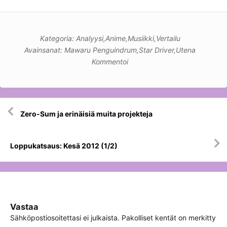
Kategoria:
Analyysi
,
Anime
,
Musiikki
,
Vertailu
Avainsanat:
Mawaru Penguindrum
,
Star Driver
,
Utena
Kommentoi
Artikkelien
Zero-Sum ja erinäisiä muita projekteja
selaus
Loppukatsaus: Kesä 2012 (1/2)
Vastaa
Sähköpostiosoitettasi ei julkaista.
Pakolliset kentät on merkitty