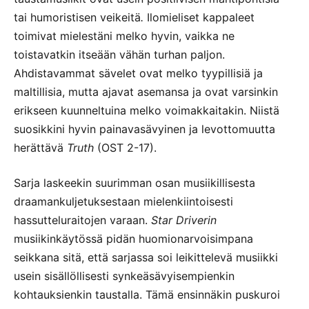
tai humoristisen veikeitä
.
Ilomieliset kappaleet
toimivat mielestäni melko hyvin, vaikka ne
toistavatkin itseään vähän turhan paljon.
Ahdistavammat sävelet ovat melko tyypillisiä ja
maltillisia, mutta ajavat asemansa ja ovat varsinkin
erikseen kuunneltuina melko voimakkaitakin. Niistä
suosikkini hyvin painavasävyinen ja levottomuutta
herättävä
Truth
(OST 2-17).
Sarja laskeekin suurimman osan musiikillisesta
draamankuljetuksestaan mielenkiintoisesti
hassutteluraitojen varaan.
Star Driverin
musiikinkäytössä pidän huomionarvoisimpana
seikkana sitä, että sarjassa soi leikittelevä musiikki
usein sisällöllisesti synkeäsävyisempienkin
kohtauksienkin taustalla. Tämä ensinnäkin puskuroi