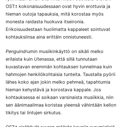
OST:t kokonaisuudessaan ovat hyvin erottuvia ja
hieman outoja tapauksia, mitä korostaa myös
monesta raidasta huokuva itseironia.
Erikoisuudestaan huolimatta kappaleet sointuvat
kohtauksiinsa aina erittäin onnistuneesti.
Penguindrumin
musiikinkäyttö on sikäli melko
erilaista kuin
Utenassa
, että sillä tunnutaan
kuvastavan enemmän kohtauksen tunnelmaa kuin
hahmojen henkilökohtaisia tunteita. Taustalla pyörii
lähes koko ajan jokin melko pehmeä, tapahtumia
hieman kehystävä ja korostava kappale. Jos
kohtauksessa ei soikaan varsinaista musiikkia, niin
sen äänimaailmaa koristaa yleensä vähintään kellon
tikitys tai lintujen sirkutus.
OST:t sisältävät suuren määrän kauniin surumielisiä,