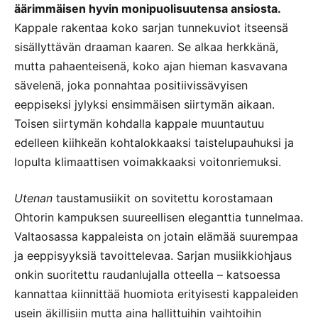
äärimmäisen hyvin monipuolisuutensa ansiosta.
Kappale rakentaa koko sarjan tunnekuviot itseensä
sisällyttävän draaman kaaren. Se alkaa herkkänä,
mutta pahaenteisenä, koko ajan hieman kasvavana
sävelenä, joka ponnahtaa positiivissävyisen
eeppiseksi jylyksi ensimmäisen siirtymän aikaan.
Toisen siirtymän kohdalla kappale muuntautuu
edelleen kiihkeän kohtalokkaaksi taistelupauhuksi ja
lopulta klimaattisen voimakkaaksi voitonriemuksi.
Utenan
taustamusiikit on sovitettu korostamaan
Ohtorin kampuksen suureellisen eleganttia tunnelmaa.
Valtaosassa kappaleista on jotain elämää suurempaa
ja eeppisyyksiä tavoittelevaa. Sarjan musiikkiohjaus
onkin suoritettu raudanlujalla otteella – katsoessa
kannattaa kiinnittää huomiota erityisesti kappaleiden
usein äkillisiin mutta aina hallittuihin vaihtoihin