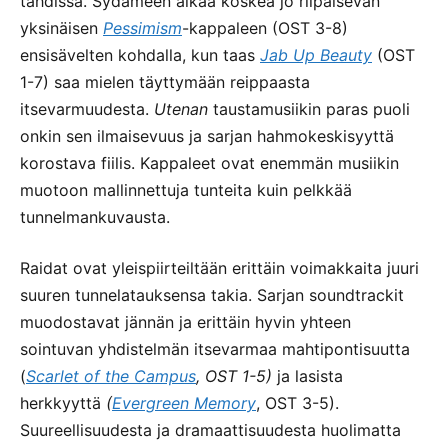
tahdissa. Sydämeen alkaa koskea jo riipaisevan
yksinäisen
Pessimism
-kappaleen (OST 3-8)
ensisävelten kohdalla, kun taas
Jab Up Beauty
(OST
1-7) saa mielen täyttymään reippaasta
itsevarmuudesta.
Utenan
taustamusiikin paras puoli
onkin sen ilmaisevuus ja sarjan hahmokeskisyyttä
korostava fiilis. Kappaleet ovat enemmän musiikin
muotoon mallinnettuja tunteita kuin pelkkää
tunnelmankuvausta.
Raidat ovat yleispiirteiltään erittäin voimakkaita juuri
suuren tunnelatauksensa takia. Sarjan soundtrackit
muodostavat jännän ja erittäin hyvin yhteen
sointuvan yhdistelmän itsevarmaa mahtipontisuutta
(
Scarlet of the Campus
, OST 1-5)
ja lasista
herkkyyttä
(
Evergreen Memory
, OST 3-5).
Suureellisuudesta ja dramaattisuudesta huolimatta