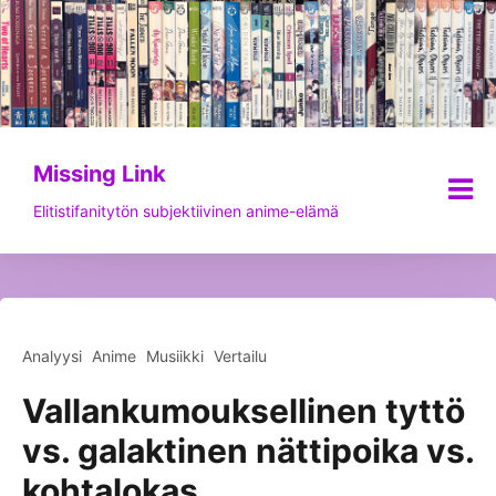
Siirry
sisältöön
Missing Link
Elitistifanitytön subjektiivinen anime-elämä
Analyysi
Anime
Musiikki
Vertailu
Vallankumouksellinen tyttö
vs. galaktinen nättipoika vs.
kohtalokas