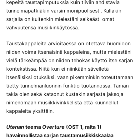
kepeitä taustapimputuksia kuin tiiviin ahdistavia
tunnelmapätkiäkin varsin monipuolisesti. Kullakin
sarjalla on kuitenkin mielestäni selkeästi omat
vahvuutensa musiikinkäytössä.
Taustakappaleita arvioitaessa on otettava huomioon
niiden voima itsenäisinä kappaleina, mutta mielestäni
vielä tärkeämpää on niiden tehokas käyttö itse sarjan
kontekstissa. Niitä kun ei niinkään sävelletä
itsenäisiksi otuksiksi, vaan pikemminkin toteuttamaan
tietty tunnelmanluonnin funktio tuotannossa. Tämän
takia olen sekä katsonut kustakin sarjasta jaksoja
nimenomaan musiikkivinkkelistä että kuunnellut
kappaleita yksittäin.
Utenan
teema
Overture
(OST 1, raita 1)
havainnollistaa sarjan taustamusiikkiskaalaa