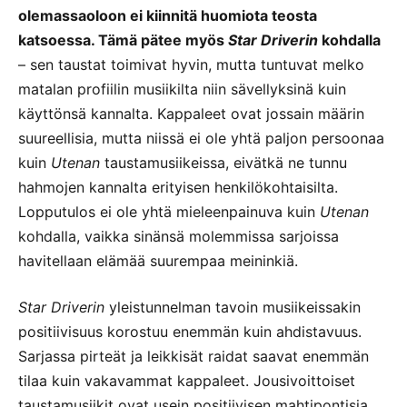
olemassaoloon ei kiinnitä huomiota teosta
katsoessa. Tämä pätee myös
Star Driverin
kohdalla
– sen taustat toimivat hyvin, mutta tuntuvat melko
matalan profiilin musiikilta niin sävellyksinä kuin
käyttönsä kannalta. Kappaleet ovat jossain määrin
suureellisia, mutta niissä ei ole yhtä paljon persoonaa
kuin
Utenan
taustamusiikeissa, eivätkä ne tunnu
hahmojen kannalta erityisen henkilökohtaisilta.
Lopputulos ei ole yhtä mieleenpainuva kuin
Utenan
kohdalla, vaikka sinänsä molemmissa sarjoissa
havitellaan elämää suurempaa meininkiä.
Star Driverin
yleistunnelman tavoin musiikeissakin
positiivisuus korostuu enemmän kuin ahdistavuus.
Sarjassa pirteät ja leikkisät raidat saavat enemmän
tilaa kuin vakavammat kappaleet. Jousivoittoiset
taustamusiikit ovat usein positiivisen mahtipontisia