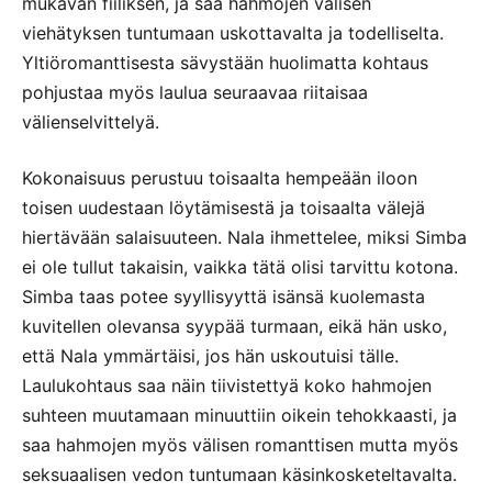
mukavan fiiliksen, ja saa hahmojen välisen
viehätyksen tuntumaan uskottavalta ja todelliselta.
Yltiöromanttisesta sävystään huolimatta kohtaus
pohjustaa myös laulua seuraavaa riitaisaa
välienselvittelyä.
Kokonaisuus perustuu toisaalta hempeään iloon
toisen uudestaan löytämisestä ja toisaalta välejä
hiertävään salaisuuteen. Nala ihmettelee, miksi Simba
ei ole tullut takaisin, vaikka tätä olisi tarvittu kotona.
Simba taas potee syyllisyyttä isänsä kuolemasta
kuvitellen olevansa syypää turmaan, eikä hän usko,
että Nala ymmärtäisi, jos hän uskoutuisi tälle.
Laulukohtaus saa näin tiivistettyä koko hahmojen
suhteen muutamaan minuuttiin oikein tehokkaasti, ja
saa hahmojen myös välisen romanttisen mutta myös
seksuaalisen vedon tuntumaan käsinkosketeltavalta.