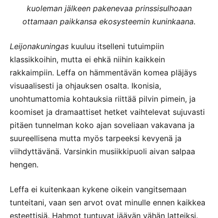
kuoleman jälkeen pakenevaa prinssisulhoaan
ottamaan paikkansa ekosysteemin kuninkaana.
Leijonakuningas
kuuluu itselleni tutuimpiin
klassikkoihin, mutta ei ehkä niihin kaikkein
rakkaimpiin. Leffa on hämmentävän komea pläjäys
visuaalisesti ja ohjauksen osalta. Ikonisia,
unohtumattomia kohtauksia riittää pilvin pimein, ja
koomiset ja dramaattiset hetket vaihtelevat sujuvasti
pitäen tunnelman koko ajan soveliaan vakavana ja
suureellisena mutta myös tarpeeksi kevyenä ja
viihdyttävänä. Varsinkin musiikkipuoli aivan salpaa
hengen.
Leffa ei kuitenkaan kykene oikein vangitsemaan
tunteitani, vaan sen arvot ovat minulle ennen kaikkea
esteettisiä. Hahmot tuntuvat jäävän vähän latteiksi.