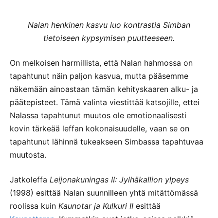
Nalan henkinen kasvu luo kontrastia Simban
tietoiseen kypsymisen puutteeseen.
On melkoisen harmillista, että Nalan hahmossa on
tapahtunut näin paljon kasvua, mutta pääsemme
näkemään ainoastaan tämän kehityskaaren alku- ja
päätepisteet. Tämä valinta viestittää katsojille, ettei
Nalassa tapahtunut muutos ole emotionaalisesti
kovin tärkeää leffan kokonaisuudelle, vaan se on
tapahtunut lähinnä tukeakseen Simbassa tapahtuvaa
muutosta.
Jatkoleffa
Leijonakuningas II:
Jylhäkallion ylpeys
(1998) esittää Nalan suunnilleen yhtä mitättömässä
roolissa kuin
Kaunotar ja Kulkuri II
esittää