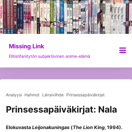
Siirry
sisältöön
Missing Link
Elitistifanitytön subjektiivinen anime-elämä
Analyysi
Hahmot
Länsiviihde
Prinsessapäiväkirjat
Prinsessapäiväkirjat: Nala
Elokuvasta
Leijonakuningas
(
The Lion King
, 1994).