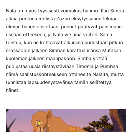
Nala on myös fyysisesti voimakas hahmo. Kun Simba
alkaa pentuna mölistä Zazun eksytyssuunnitelman
olevan hänen ansiotaan, pennut päätyvät painimaan
useaan otteeseen, ja Nala vie aina voiton. Sama
toistuu, kun he kohtaavat aikuisina uudestaan pitkän
erossaolon jälkeen Simban karattua isänsä Mufasan
kuoleman jälkeen maanpakoon. Simba yrittää
puolustaa uusia riistaystäviään Timonia ja Pumbaa
nämä saalistuskohteekseen ottaneelta Nalalta, mutta
tunnistaa lapsuudenystävänsä tämän selätettyä
hänet.