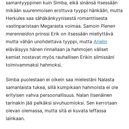
samantyyppinen kuin Simba, eikä sinänsä itsessään
mikään suurenmoisen erottuva tyyppi hänkään, mutta
Herkules saa sähäkänkyynisestä romanttisesta
vastinparistaan Megarasta voimaa. Samoin
Pienen
merenneidon
prinssi Erik on itsessään miellyttävä
mutta vähän unohdettava tyyppi, mutta
Arielin
eläväisyys hänen rinnallaan ja hahmojen väliset
kemiat nostavat myös rauhallisen Erikin silmissäni
toimivammaksi hahmoksi.
Simba puolestaan ei oikein saa mielestäni Nalasta
samanlaista tukea, sillä kumpikaan hahmoista ei ole
erityisen vahva persoonallisuus. Nalan itsenäinen
tarinakin jää pelkäksi sivuhuomioksi. Sen kerrotaan
olevan olemassa, mutta sitä ei kuvata leffassa
lainkaan.