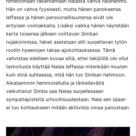
nimenomaan rakentamaan Nalasta vahva naishahmo.
Hän on vahva fyysisesti, mutta hänen panoksensa
leffassa ja hänen persoonallisuutensa eivät ole
erityisen voimakkaita. Lisäksi vaikka hänen näytetään
kerta toisensa jälkeen voittavan Simban
nujakoinnissa, hänet asetetaan silti suojeltavan tytön
rooliin hyeenojen takaa-ajokohtauksessa. Tämä
vahvistaa edelleen kuvaa siitä, ettei tekijöillä ole ollut
tarkoitusta käyttää Nalaa leffassa mitenkään muuten
kuin siinä suhteessa, mitä hän tuo Simban hahmoon.
Aikaisemmin hemmotellulta ja tärkeilevältä
vaikuttanut Simba saa Nalaa suojellessaan
sympatiapisteitä urhoollisuudestaan. Nala sen sijaan
ei tuo kohtaukseen mitään aktiivista omaa panostaan.