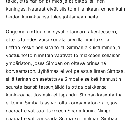
takia, että hän on a) mies ja b) oikea laillinen
kuningas. Naaraat eivät siis toimi lainkaan, ennen kuin
heidän kuninkaansa tulee johtamaan heitä.
Ongelma ulottuu niin syvälle tarinan rakenteeseen,
ettei sitä edes voisi korjata pienillä muutoksilla.
Leffan keskeinen sisältö eli Simban aikuistuminen ja
vastuunotto nimittäin vaativat toimiakseen sellaisen
ympäristön, jossa Simban on oltava prinssinä
korvaamaton. Jylhämaa ei voi pelastua ilman Simbaa,
sillä tarinan on asetettava Simballe selkeä kannustin
seurata isänsä tassunjälkiä ja ottaa paikkansa
kuninkaana. Jos näin ei tapahdu, Simban kasvutarina
ei toimi. Simba taas voi olla korvaamaton vain, jos
naaraat eivät saa itsekseen Scaria kuriin. Niinpä
naaraat eivät voi saada Scaria kuriin ilman Simbaa.