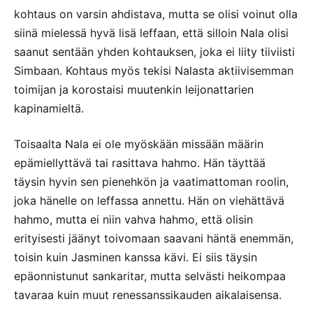
kohtaus on varsin ahdistava, mutta se olisi voinut olla
siinä mielessä hyvä lisä leffaan, että silloin Nala olisi
saanut sentään yhden kohtauksen, joka ei liity tiiviisti
Simbaan. Kohtaus myös tekisi Nalasta aktiivisemman
toimijan ja korostaisi muutenkin leijonattarien
kapinamieltä.
Toisaalta Nala ei ole myöskään missään määrin
epämiellyttävä tai rasittava hahmo. Hän täyttää
täysin hyvin sen pienehkön ja vaatimattoman roolin,
joka hänelle on leffassa annettu. Hän on viehättävä
hahmo, mutta ei niin vahva hahmo, että olisin
erityisesti jäänyt toivomaan saavani häntä enemmän,
toisin kuin Jasminen kanssa kävi. Ei siis täysin
epäonnistunut sankaritar, mutta selvästi heikompaa
tavaraa kuin muut renessanssikauden aikalaisensa.