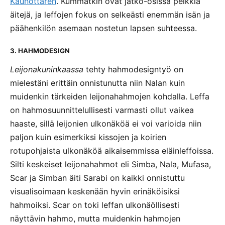
Kaunottaren
. Kummatkin ovat jatko-osissa pelkkiä
äitejä, ja leffojen fokus on selkeästi enemmän isän ja
päähenkilön asemaan nostetun lapsen suhteessa.
3. HAHMODESIGN
Leijonakuninkaassa
tehty hahmodesigntyö on
mielestäni erittäin onnistunutta niin Nalan kuin
muidenkin tärkeiden leijonahahmojen kohdalla. Leffa
on hahmosuunnittelullisesti varmasti ollut vaikea
haaste, sillä leijonien ulkonäköä ei voi varioida niin
paljon kuin esimerkiksi kissojen ja koirien
rotupohjaista ulkonäköä aikaisemmissa eläinleffoissa.
Silti keskeiset leijonahahmot eli Simba, Nala, Mufasa,
Scar ja Simban äiti Sarabi on kaikki onnistuttu
visualisoimaan keskenään hyvin erinäköisiksi
hahmoiksi. Scar on toki leffan ulkonäöllisesti
näyttävin hahmo, mutta muidenkin hahmojen