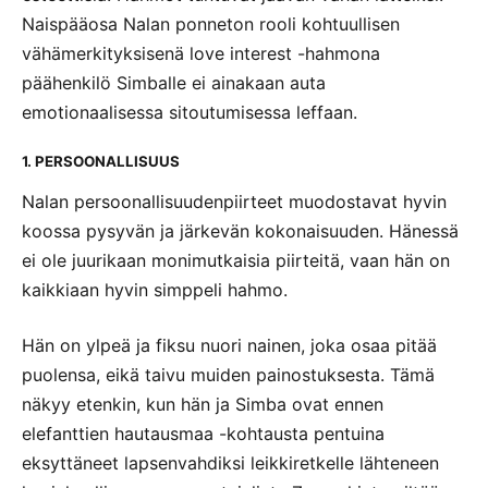
Naispääosa Nalan ponneton rooli kohtuullisen
vähämerkityksisenä love interest -hahmona
päähenkilö Simballe ei ainakaan auta
emotionaalisessa sitoutumisessa leffaan.
1. PERSOONALLISUUS
Nalan persoonallisuudenpiirteet muodostavat hyvin
koossa pysyvän ja järkevän kokonaisuuden. Hänessä
ei ole juurikaan monimutkaisia piirteitä, vaan hän on
kaikkiaan hyvin simppeli hahmo.
Hän on ylpeä ja fiksu nuori nainen, joka osaa pitää
puolensa, eikä taivu muiden painostuksesta. Tämä
näkyy etenkin, kun hän ja Simba ovat ennen
elefanttien hautausmaa -kohtausta pentuina
eksyttäneet lapsenvahdiksi leikkiretkelle lähteneen