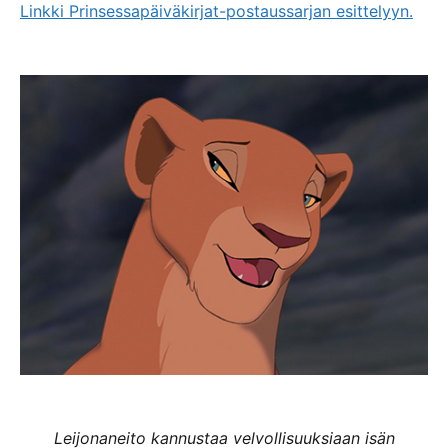
Linkki Prinsessapäiväkirjat-postaussarjan esittelyyn.
Leijonaneito kannustaa velvollisuuksiaan isän