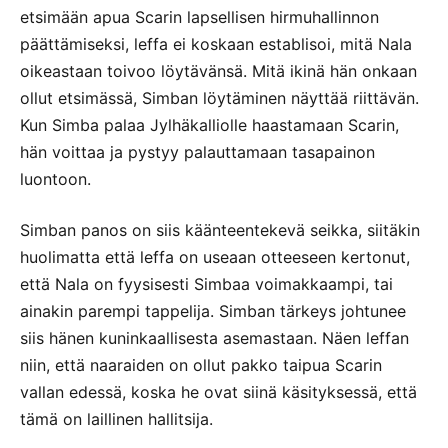
etsimään apua Scarin lapsellisen hirmuhallinnon
päättämiseksi, leffa ei koskaan establisoi, mitä Nala
oikeastaan toivoo löytävänsä. Mitä ikinä hän onkaan
ollut etsimässä, Simban löytäminen näyttää riittävän.
Kun Simba palaa Jylhäkalliolle haastamaan Scarin,
hän voittaa ja pystyy palauttamaan tasapainon
luontoon.
Simban panos on siis käänteentekevä seikka, siitäkin
huolimatta että leffa on useaan otteeseen kertonut,
että Nala on fyysisesti Simbaa voimakkaampi, tai
ainakin parempi tappelija. Simban tärkeys johtunee
siis hänen kuninkaallisesta asemastaan. Näen leffan
niin, että naaraiden on ollut pakko taipua Scarin
vallan edessä, koska he ovat siinä käsityksessä, että
tämä on laillinen hallitsija.