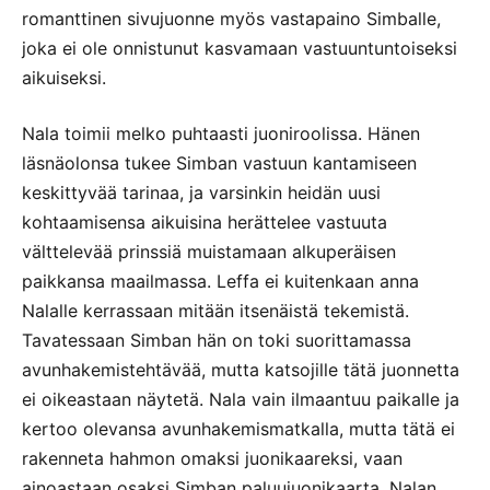
romanttinen sivujuonne myös vastapaino Simballe,
joka ei ole onnistunut kasvamaan vastuuntuntoiseksi
aikuiseksi.
Nala toimii melko puhtaasti juoniroolissa. Hänen
läsnäolonsa tukee Simban vastuun kantamiseen
keskittyvää tarinaa, ja varsinkin heidän uusi
kohtaamisensa aikuisina herättelee vastuuta
välttelevää prinssiä muistamaan alkuperäisen
paikkansa maailmassa. Leffa ei kuitenkaan anna
Nalalle kerrassaan mitään itsenäistä tekemistä.
Tavatessaan Simban hän on toki suorittamassa
avunhakemistehtävää, mutta katsojille tätä juonnetta
ei oikeastaan näytetä. Nala vain ilmaantuu paikalle ja
kertoo olevansa avunhakemismatkalla, mutta tätä ei
rakenneta hahmon omaksi juonikaareksi, vaan
ainoastaan osaksi Simban paluujuonikaarta. Nalan