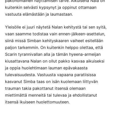
pakonomainen näyttämisen tarve. Aikuisena Nala on
kuitenkin selvästi kypsynyt ja oppinut ottamaan
vastuuta elämästään ja laumastaan.
Yleisölle ei juuri näytetä Nalan kehitystä tai sen syitä,
vaan saamme todistaa vain ennen-jälkeen-asettelun,
siinä missä Simban kehityskaaren vaiheet esitellään
paljon tarkemmin. On kuitenkin helppo olettaa, että
Scarin tyrannivallan alla ja tämän hyeena-armeijan
kiusattavana Nalan on ollut pakko kasvaa aikuiseksi
ja oppia huolehtimaan lauman epävakaasta
tulevaisuudesta. Vastuusta vapaana paratiisissa
kasvanut Simba taas on isän kuolemaan liittyvän
trauman takia pakottanut itsensä olemaan
miettimättä menneitä tai tulevaa ja ehdollistanut
itsensä ikuiseen huolettomuuteen.