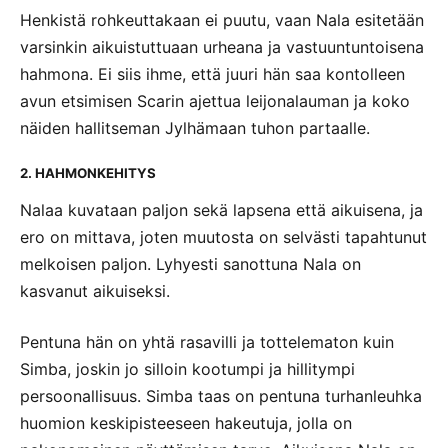
Henkistä rohkeuttakaan ei puutu, vaan Nala esitetään
varsinkin aikuistuttuaan urheana ja vastuuntuntoisena
hahmona. Ei siis ihme, että juuri hän saa kontolleen
avun etsimisen Scarin ajettua leijonalauman ja koko
näiden hallitseman Jylhämaan tuhon partaalle.
2. HAHMONKEHITYS
Nalaa kuvataan paljon sekä lapsena että aikuisena, ja
ero on mittava, joten muutosta on selvästi tapahtunut
melkoisen paljon. Lyhyesti sanottuna Nala on
kasvanut aikuiseksi.
Pentuna hän on yhtä rasavilli ja tottelematon kuin
Simba, joskin jo silloin kootumpi ja hillitympi
persoonallisuus. Simba taas on pentuna turhanleuhka
huomion keskipisteeseen hakeutuja, jolla on