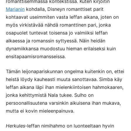
romanttisemmassa kontekstissa. Kuten kirjoitin
Marianin
kohdalla, Disneyn romanttiset parit
kohtaavat useimmiten vasta leffan aikana, joten on
myös virkistävää nähdä romanttinen pari, jonka
osapuolet tuntevat toisensa jo valmiiksi leffan
alkaessa ja romanssin syttyessä. Näin heidän
dynamiikkansa muodostuu hieman erilaiseksi kuin
ensitapaamisromansseissa.
Tämän leijonapariskunnan ongelma kuitenkin on, ettei
heistä löydy kauheasti muuta sanottavaa. Simba käy
leffan aikana läpi ihan mielenkiintoisen hahmokaaren,
jonka kehittymistä Nala tukee. Sulho on
persoonallisuutena varsinkin aikuisena ihan mukava,
mutta ei kovin mieleenpainuva.
Herkules
-leffan nimihahmo on luonteeltaan hyvin