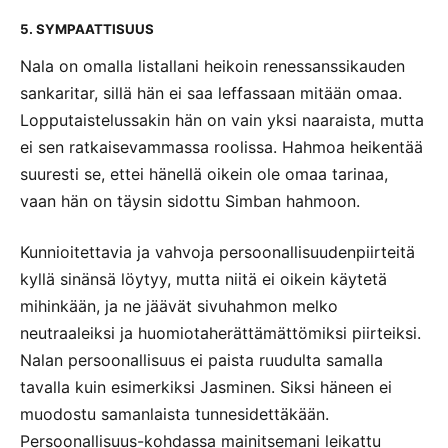
5. SYMPAATTISUUS
Nala on omalla listallani heikoin renessanssikauden
sankaritar, sillä hän ei saa leffassaan mitään omaa.
Lopputaistelussakin hän on vain yksi naaraista, mutta
ei sen ratkaisevammassa roolissa. Hahmoa heikentää
suuresti se, ettei hänellä oikein ole omaa tarinaa,
vaan hän on täysin sidottu Simban hahmoon.
Kunnioitettavia ja vahvoja persoonallisuudenpiirteitä
kyllä sinänsä löytyy, mutta niitä ei oikein käytetä
mihinkään, ja ne jäävät sivuhahmon melko
neutraaleiksi ja huomiotaherättämättömiksi piirteiksi.
Nalan persoonallisuus ei paista ruudulta samalla
tavalla kuin esimerkiksi Jasminen. Siksi häneen ei
muodostu samanlaista tunnesidettäkään.
Persoonallisuus-kohdassa mainitsemani leikattu