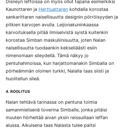
Disneyn leffoissa on myös ollut tapana esimerkiksi
Kaunottaren ja
Herttuattaren
kohdalla korostaa
sankarittaren naisellisuutta designin pörröisyyden ja
pitkien karvojen avulla.
Leijonakuninkaassa
karvoituksella pitää ilmiselvistä syistä kuitenkin
korostaa Simban maskuliinisuutta, joten Nalan
naisellisuutta tuodaankin kekseliäästi esiin
nimenomaan sileydellä. Tämä näkyy jo
pentuhahmoissa, kun harjattomanakin Simballa on
pörheämmän oloinen turkki, Nalalla taas siisti ja
huolitellun sileä.
4. ROOLITUS
Nalan tehtävä tarinassa on pentuna toimia
samanmielisenä toverina Simballe, jonka pitäisi
muuten hörheltää aivan yksin reissuillaan leffan
alussa. Aikuisena taas Nalasta tulee paitsi