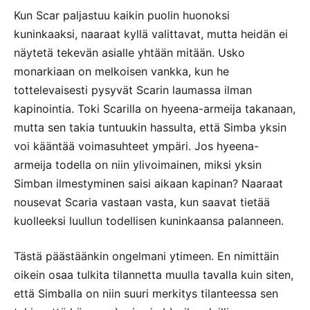
Kun Scar paljastuu kaikin puolin huonoksi
kuninkaaksi, naaraat kyllä valittavat, mutta heidän ei
näytetä tekevän asialle yhtään mitään. Usko
monarkiaan on melkoisen vankka, kun he
tottelevaisesti pysyvät Scarin laumassa ilman
kapinointia. Toki Scarilla on hyeena-armeija takanaan,
mutta sen takia tuntuukin hassulta, että Simba yksin
voi kääntää voimasuhteet ympäri. Jos hyeena-
armeija todella on niin ylivoimainen, miksi yksin
Simban ilmestyminen saisi aikaan kapinan? Naaraat
nousevat Scaria vastaan vasta, kun saavat tietää
kuolleeksi luullun todellisen kuninkaansa palanneen.
Tästä päästäänkin ongelmani ytimeen. En nimittäin
oikein osaa tulkita tilannetta muulla tavalla kuin siten,
että Simballa on niin suuri merkitys tilanteessa sen