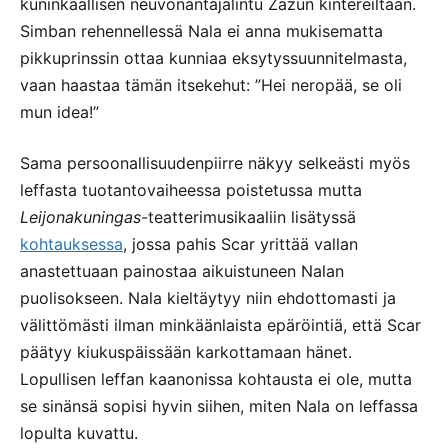
kuninkaallisen neuvonantajalintu Zazun kintereiltään.
Simban rehennellessä Nala ei anna mukisematta
pikkuprinssin ottaa kunniaa eksytyssuunnitelmasta,
vaan haastaa tämän itsekehut: ”Hei neropää, se oli
mun idea!”
Sama persoonallisuudenpiirre näkyy selkeästi myös
leffasta tuotantovaiheessa poistetussa mutta
Leijonakuningas
-teatterimusikaaliin lisätyssä
kohtauksessa
, jossa pahis Scar yrittää vallan
anastettuaan painostaa aikuistuneen Nalan
puolisokseen. Nala kieltäytyy niin ehdottomasti ja
välittömästi ilman minkäänlaista epäröintiä, että Scar
päätyy kiukuspäissään karkottamaan hänet.
Lopullisen leffan kaanonissa kohtausta ei ole, mutta
se sinänsä sopisi hyvin siihen, miten Nala on leffassa
lopulta kuvattu.