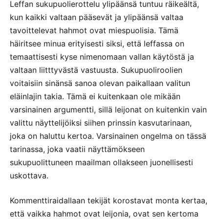
Leffan sukupuolierottelu ylipäänsä tuntuu räikeältä,
kun kaikki valtaan pääsevät ja ylipäänsä valtaa
tavoittelevat hahmot ovat miespuolisia. Tämä
häiritsee minua erityisesti siksi, että leffassa on
temaattisesti kyse nimenomaan vallan käytöstä ja
valtaan liitttyvästä vastuusta. Sukupuoliroolien
voitaisiin sinänsä sanoa olevan paikallaan valitun
eläinlajin takia. Tämä ei kuitenkaan ole mikään
varsinainen argumentti, sillä leijonat on kuitenkin vain
valittu näyttelijöiksi siihen prinssin kasvutarinaan,
joka on haluttu kertoa. Varsinainen ongelma on tässä
tarinassa, joka vaatii näyttämökseen
sukupuolittuneen maailman ollakseen juonellisesti
uskottava.
Kommenttiraidallaan tekijät korostavat monta kertaa,
että vaikka hahmot ovat leijonia, ovat sen kertoma