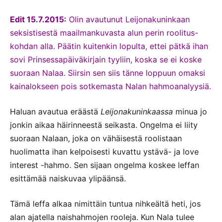
Edit 15.7.2015:
Olin avautunut Leijonakuninkaan
seksistisestä maailmankuvasta alun perin roolitus-
kohdan alla. Päätin kuitenkin lopulta, ettei pätkä ihan
sovi Prinsessapäiväkirjain tyyliin, koska se ei koske
suoraan Nalaa. Siirsin sen siis tänne loppuun omaksi
kainalokseen pois sotkemasta Nalan hahmoanalyysiä.
Haluan avautua eräästä
Leijonakuninkaassa
minua jo
jonkin aikaa häirinneestä seikasta. Ongelma ei liity
suoraan Nalaan, joka on vähäisestä roolistaan
huolimatta ihan kelpoisesti kuvattu ystävä- ja love
interest -hahmo. Sen sijaan ongelma koskee leffan
esittämää naiskuvaa ylipäänsä.
Tämä leffa alkaa nimittäin tuntua nihkeältä heti, jos
alan ajatella naishahmojen rooleja. Kun Nala tulee