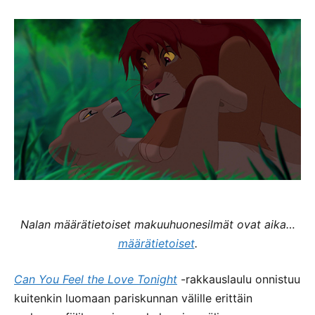
Nalan määrätietoiset makuuhuonesilmät ovat aika…
määrätietoiset
.
Can You Feel the Love Tonight
-rakkauslaulu onnistuu
kuitenkin luomaan pariskunnan välille erittäin