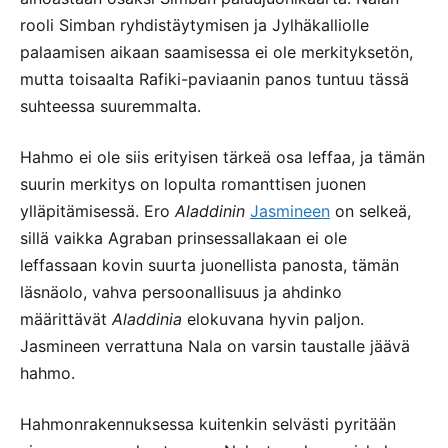
rooli Simban ryhdistäytymisen ja Jylhäkalliolle
palaamisen aikaan saamisessa ei ole merkityksetön,
mutta toisaalta Rafiki-paviaanin panos tuntuu tässä
suhteessa suuremmalta.
Hahmo ei ole siis erityisen tärkeä osa leffaa, ja tämän
suurin merkitys on lopulta romanttisen juonen
ylläpitämisessä. Ero
Aladdinin
Jasmineen
on selkeä,
sillä vaikka Agraban prinsessallakaan ei ole
leffassaan kovin suurta juonellista panosta, tämän
läsnäolo, vahva persoonallisuus ja ahdinko
määrittävät
Aladdinia
elokuvana hyvin paljon.
Jasmineen verrattuna Nala on varsin taustalle jäävä
hahmo.
Hahmonrakennuksessa kuitenkin selvästi pyritään