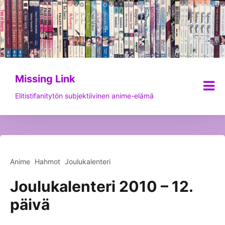
Siirry
sisältöön
Missing Link
Elitistifanitytön subjektiivinen anime-elämä
Anime
Hahmot
Joulukalenteri
Joulukalenteri 2010 – 12.
päivä