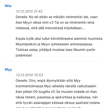
Nita
12.12.2010 21:42
Denelis: No eh eihän se mikään nimimerkki ole, vaan
ihan Myyn oikea nimi x3 Tai on se nimimerkki siinä
mielessä, että sillä internetissä kirjoitellaan…
Enpäs kyllä ollut tullut kiinnittäneeksi aiemmin huomiota
Muumipeikon ja Myyn suhteeseen animesarjassa.
Tiukkaa asiaa, pitääpä muistaa taas Muumin pariin
palatessa!
Myy
13.12.2010 10:53
Denelis: Oho, enpä älynnytkään että Myy
kommentoimassa Myy-aiheista tekstiä vaikuttaakin
ihan joltain 00-bugilta xD Se muuten todella on ihan
oikea nimeni, passissa ja ajokortissa ja kaikessa, niin
että hyvän asianajajan käsissä oikeus saattaisi todeta