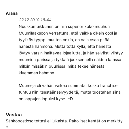
Arana
22.12.2010 18:44
Nuuskamuikkunen on niin superior koko muuhun
Muumilaaksoon verrattuna, että vaikka oikein cool ja
tyylikäs tyyppi muuten onkin, en vain osaa pitää
hänestä hahmona. Mutta totta kyllä, että hänestä
löytyy varsin ihailtavaa lojaaliutta, ja hän selvästi viihtyy
muumien parissa ja tykkää juoksennella näiden kanssa
milloin missäkin puuhissa, mikä tekee hänestä
kivemman hahmon.
Muumeja oli vähän vaikea summata, koska franchise
tuntuu niin itsestäänselvyydeltä, mutta tuostahan siinä
on loppujen lopuksi kyse. =D
Vastaa
Sähköpostiosoitettasi ei julkaista.
Pakolliset kentät on merkitty
*