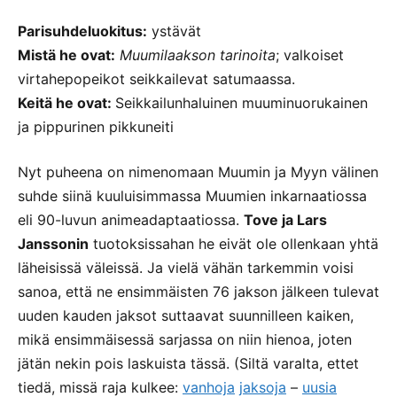
Parisuhdeluokitus:
ystävät
Mistä he ovat:
Muumilaakson tarinoita
; valkoiset
virtahepopeikot seikkailevat satumaassa.
Keitä he ovat:
Seikkailunhaluinen muuminuorukainen
ja pippurinen pikkuneiti
Nyt puheena on nimenomaan Muumin ja Myyn välinen
suhde siinä kuuluisimmassa Muumien inkarnaatiossa
eli 90-luvun animeadaptaatiossa.
Tove ja Lars
Janssonin
tuotoksissahan he eivät ole ollenkaan yhtä
läheisissä väleissä. Ja vielä vähän tarkemmin voisi
sanoa, että ne ensimmäisten 76 jakson jälkeen tulevat
uuden kauden jaksot suttaavat suunnilleen kaiken,
mikä ensimmäisessä sarjassa on niin hienoa, joten
jätän nekin pois laskuista tässä. (Siltä varalta, ettet
tiedä, missä raja kulkee:
vanhoja
jaksoja
–
uusia