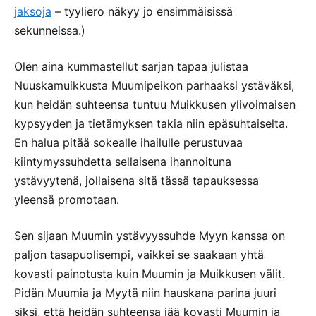
jaksoja
– tyyliero näkyy jo ensimmäisissä
sekunneissa.)
Olen aina kummastellut sarjan tapaa julistaa
Nuuskamuikkusta Muumipeikon parhaaksi ystäväksi,
kun heidän suhteensa tuntuu Muikkusen ylivoimaisen
kypsyyden ja tietämyksen takia niin epäsuhtaiselta.
En halua pitää sokealle ihailulle perustuvaa
kiintymyssuhdetta sellaisena ihannoituna
ystävyytenä, jollaisena sitä tässä tapauksessa
yleensä promotaan.
Sen sijaan Muumin ystävyyssuhde Myyn kanssa on
paljon tasapuolisempi, vaikkei se saakaan yhtä
kovasti painotusta kuin Muumin ja Muikkusen välit.
Pidän Muumia ja Myytä niin hauskana parina juuri
siksi, että heidän suhteensa jää kovasti Muumin ja