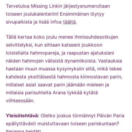
Tervetuloa Missing Linkin järjestysnumeroltaan
toiseen joulukalenteriin! Ensimmäinen löytyy
sivupalkista ja lisää infoa
täältä
.
Tällä kertaa koko joulu menee ihmissuhdesotkujen
selvittelyksi, kun sihtaan katseeni joukkoon
loisteliaita hahmopareja, ja raapustan ajatuksiani
näiden hahmojen välisistä dynamiikoista. Vastauksia
haetaan muun muassa kysymyksiin siitä, mikä tekee
kahdesta yksittäisestä hahmosta kiinnostavan parin,
millaiset asiat saavat parin jäämään mieleen ja
millaisia parisuhteita Arana tykkää kytätä
viihteessään.
Yleisötehtävä:
Oletko joskus törmännyt Päivän Paria
epäilyttävästi muistuttavaan toiseen pariskuntaan?
Ilmianna heidät!