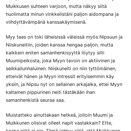
Muikkusen suhteen varjoon, mutta näkyy siitä
huolimatta minun vinkkelistäni paljon aidompana ja
viihdyttävämpänä kanssakäymisenä.
Myy taas on toki läheisissä väleissä myös Nipsuun ja
Niiskuneitiin, joiden kanssa hengaa paljon, mutta
kaikkein eniten samanhenkisyyttä löytyy silti
Muumipeikosta, joka Myyn tavoin on aktiivinen ja
seikkailunhaluinen. Niiskuneiti on niin tyttömäinen,
etteivät hänen ja Myyn intressit erityisemmin käy
yksiin, ja Nipsu nyt on sellainen arkajalka, ettei Myyn
kaltainen pippurinen neiti tästäkään ihan
samanhenkistä seuraa saa.
Muistatteko ainuttakaan hetkeä, jolloin Muumi ja
Muikkunen olisivat olleet napit vastakkain? Ette,
koska niitä ei ole. Tämä johtuu siitä, että Muikkunen