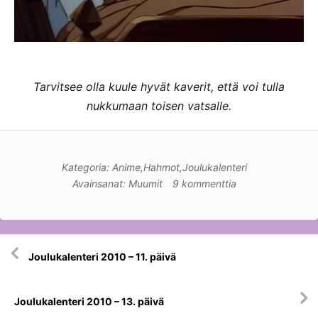
Tarvitsee olla kuule hyvät kaverit, että voi tulla
nukkumaan toisen vatsalle.
Kategoria:
Anime
,
Hahmot
,
Joulukalenteri
Avainsanat:
Muumit
9 kommenttia
Artikkelien
Joulukalenteri 2010 – 11. päivä
selaus
Joulukalenteri 2010 – 13. päivä