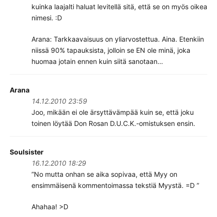
kuinka laajalti haluat levitellä sitä, että se on myös oikea
nimesi. :D
Arana: Tarkkaavaisuus on yliarvostettua. Aina. Etenkiin
niissä 90% tapauksista, jolloin se EN ole minä, joka
huomaa jotain ennen kuin siitä sanotaan…
Arana
14.12.2010 23:59
Joo, mikään ei ole ärsyttävämpää kuin se, että joku
toinen löytää Don Rosan D.U.C.K.-omistuksen ensin.
Soulsister
16.12.2010 18:29
”No mutta onhan se aika sopivaa, että Myy on
ensimmäisenä kommentoimassa tekstiä Myystä. =D ”
Ahahaa! >D