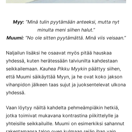
Myy:
”Minä tulin pyytämään anteeksi, mutta nyt
minulta meni siihen halut.”
Muumi:
”No ole sitten pyytämättä. Minä viis veisaan.”
Naljailun lisäksi he osaavat myös pitää hauskaa
yhdessä, kuten herätessään talviunilta kahdestaan
seikkailemaan.
Kauhea Pikku Myykin
päättyy siihen,
että Muumi säikäyttää Myyn, ja he ovat koko jakson
vihanpidon jälkeen taas sujut ja juoksentelevat ulkona
yhdessä.
Vaan löytyy näiltä kahdelta pehmeämpiäkin hetkiä,
jotka toimivat mukavana kontrastina piikittelylle ja
yhteisille seikkailuille. Muumi on esimerkiksi sahannut
rakentamansa talon oven kulmaan reiän ihan vain