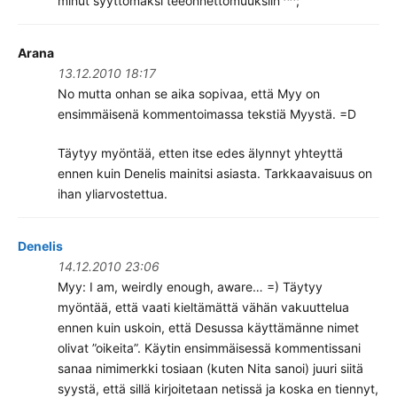
minut syyttömäksi teeonnettomuuksiin ^^;
Arana
13.12.2010 18:17
No mutta onhan se aika sopivaa, että Myy on
ensimmäisenä kommentoimassa tekstiä Myystä. =D
Täytyy myöntää, etten itse edes älynnyt yhteyttä
ennen kuin Denelis mainitsi asiasta. Tarkkaavaisuus on
ihan yliarvostettua.
Denelis
14.12.2010 23:06
Myy: I am, weirdly enough, aware… =) Täytyy
myöntää, että vaati kieltämättä vähän vakuuttelua
ennen kuin uskoin, että Desussa käyttämänne nimet
olivat ”oikeita”. Käytin ensimmäisessä kommentissani
sanaa nimimerkki tosiaan (kuten Nita sanoi) juuri siitä
syystä, että sillä kirjoitetaan netissä ja koska en tiennyt,