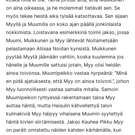
on aina oikeassa, ja he molemmat tietävät sen. Se
myös tekee heistä aika tylsää katsottavaa. Sen sijaan
Myyllä ja Muumilla on koko ajan päällä jonkinlaista
nokkimista. Loistavana esimerkkinä toimii jakso, jossa
Muumi, Muikkunen ja Myy lähtevät Noitametsään
pelastamaan Aliisaa Noidan kynsistä. Muikkunen
pyytää Myytä jäämään vahtiin, koska kuulemma jos
hänelle ja Muumille sattuisi jotain, Myy olisi heidän
ainoa toivonsa. Muumipeikko vastaa nyrpeänä: ”Minä
en pidä ajatuksesta, että Myy on ainoa toivoni.”, johon
Myy luonnollisesti vastaa samalla mitalla. Samoin
Muumipeikon ryhtyessä rakentamaan taloa Myy
auttaa häntä, mutta Haisulin kähvellettyä talon
kulmakiviä Myy häipyy vihaisena Muumin syytettyä
häntä kivien siirtämisestä. Jakso
Kauhea Pikku Myy
on peräti omistettu näiden kahden kärhämälle, kun