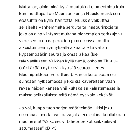
Mutta joo, aioin minä kyllä muutakin kommentoida kuin
kommentteja. Tuo Muumipeikon ja Nuuskamuikkisen
epäsuhta on kyllä ihan totta. Nuuskis vaikuttaa
sellaiselta vanhemmalta serkulta tai naapurinpojalta
joka on aina viihtynyt mukana pienempien serkkujen /
viereisen talon naperoiden pihaleikeissä, mutta
aikuistumisen kynnyksellä alkaa tarvita vähän
kypsempääkin seuraa ja omaa aikaa (lue:
talvivaellukset. Vaikken kyllä tiedä, onko se Titi-uu-
ötökkäkään nyt kovin kypsää seuraa – edes
Muumipeikkoon verrattuna). Hän ei kuitenkaan ole
suinkaan hylkäämässä pikkuisia kavereitaan vaan
ravaa näiden kanssa yhä kultakalaa kalastamassa ja
muissa seikkailuissa mitä nämä nyt vain keksivät.
Ja voi, kunpa tuon sarjan määritelmän lukisi joku
ulkomaalainen tai vastaava joka ei ole ikinä kuullutkaan
muumeista! ”Valkoiset virtahepopeikot seikkailevat
satumaassa” xD <3