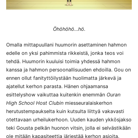
Öhöhöhö…hö.
Omalla mittapuullani huumorin asettaminen hahmon
edelle on yksi pahimmista rikkeistä, jonka teos voi
tehdä. Huumorin kuuluisi toimia yhdessä hahmon
kanssa ja hahmon persoonallisuuden ehdoilla. Gou on
ennen ollut fanityttöilystään huolimatta järkevä ja
ajatellut kerhon parasta. Hänen ohjaamansa
esittelyshow vaikuttaa kuitenkin enemmän
Ouran
High School Host Clubin
miesseuralaiskerhon
herutustempaukselta kuin kutsulta liittyä vakavasti
otettavaan urheilukerhoon. Uuden kauden ykkösjakso
teki Gousta pelkän huonon vitsin, jolla ei selvästikään
ole mitään kapasiteettia järjestää kerhon asioita.