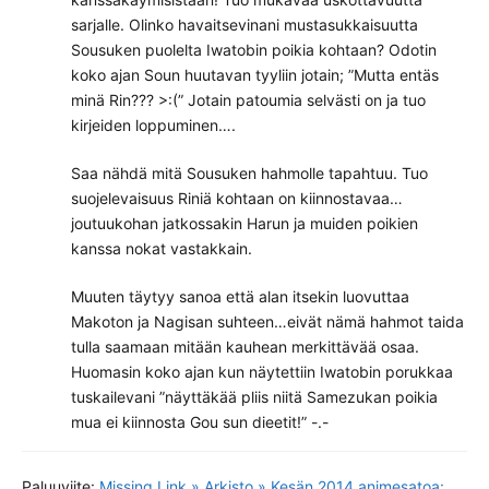
sarjalle. Olinko havaitsevinani mustasukkaisuutta
Sousuken puolelta Iwatobin poikia kohtaan? Odotin
koko ajan Soun huutavan tyyliin jotain; ”Mutta entäs
minä Rin??? >:(” Jotain patoumia selvästi on ja tuo
kirjeiden loppuminen….
Saa nähdä mitä Sousuken hahmolle tapahtuu. Tuo
suojelevaisuus Riniä kohtaan on kiinnostavaa…
joutuukohan jatkossakin Harun ja muiden poikien
kanssa nokat vastakkain.
Muuten täytyy sanoa että alan itsekin luovuttaa
Makoton ja Nagisan suhteen…eivät nämä hahmot taida
tulla saamaan mitään kauhean merkittävää osaa.
Huomasin koko ajan kun näytettiin Iwatobin porukkaa
tuskailevani ”näyttäkää pliis niitä Samezukan poikia
mua ei kiinnosta Gou sun dieetit!” -.-
Paluuviite:
Missing Link » Arkisto » Kesän 2014 animesatoa: