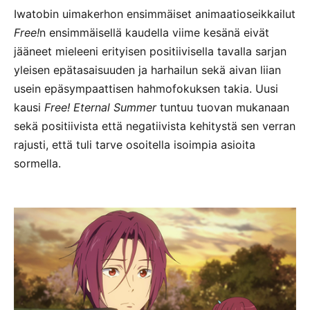
Iwatobin uimakerhon ensimmäiset animaatioseikkailut
Free!
n ensimmäisellä kaudella viime kesänä eivät
jääneet mieleeni erityisen positiivisella tavalla sarjan
yleisen epätasaisuuden ja harhailun sekä aivan liian
usein epäsympaattisen hahmofokuksen takia. Uusi
kausi
Free! Eternal Summer
tuntuu tuovan mukanaan
sekä positiivista että negatiivista kehitystä sen verran
rajusti, että tuli tarve osoitella isoimpia asioita
sormella.