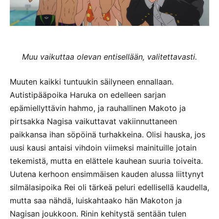
Muu vaikuttaa olevan entisellään, valitettavasti.
Muuten kaikki tuntuukin säilyneen ennallaan.
Autistipääpoika Haruka on edelleen sarjan
epämiellyttävin hahmo, ja rauhallinen Makoto ja
pirtsakka Nagisa vaikuttavat vakiinnuttaneen
paikkansa ihan söpöinä turhakkeina. Olisi hauska, jos
uusi kausi antaisi vihdoin viimeksi mainituille jotain
tekemistä, mutta en elättele kauhean suuria toiveita.
Uutena kerhoon ensimmäisen kauden alussa liittynyt
silmälasipoika Rei oli tärkeä peluri edellisellä kaudella,
mutta saa nähdä, luiskahtaako hän Makoton ja
Nagisan joukkoon. Rinin kehitystä sentään tulen