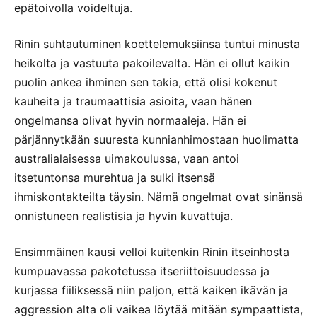
epätoivolla voideltuja.
Rinin suhtautuminen koettelemuksiinsa tuntui minusta
heikolta ja vastuuta pakoilevalta. Hän ei ollut kaikin
puolin ankea ihminen sen takia, että olisi kokenut
kauheita ja traumaattisia asioita, vaan hänen
ongelmansa olivat hyvin normaaleja. Hän ei
pärjännytkään suuresta kunnianhimostaan huolimatta
australialaisessa uimakoulussa, vaan antoi
itsetuntonsa murehtua ja sulki itsensä
ihmiskontakteilta täysin. Nämä ongelmat ovat sinänsä
onnistuneen realistisia ja hyvin kuvattuja.
Ensimmäinen kausi velloi kuitenkin Rinin itseinhosta
kumpuavassa pakotetussa itseriittoisuudessa ja
kurjassa fiiliksessä niin paljon, että kaiken ikävän ja
aggression alta oli vaikea löytää mitään sympaattista,