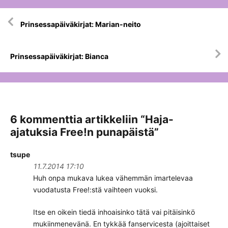
Artikkelien
Prinsessapäiväkirjat: Marian-neito
selaus
Prinsessapäiväkirjat: Bianca
6 kommenttia artikkeliin “
Haja-
ajatuksia Free!n punapäistä
”
tsupe
11.7.2014 17:10
Huh onpa mukava lukea vähemmän imartelevaa
vuodatusta Free!:stä vaihteen vuoksi.
Itse en oikein tiedä inhoaisinko tätä vai pitäisinkö
mukiinmenevänä. En tykkää fanservicesta (ajoittaiset