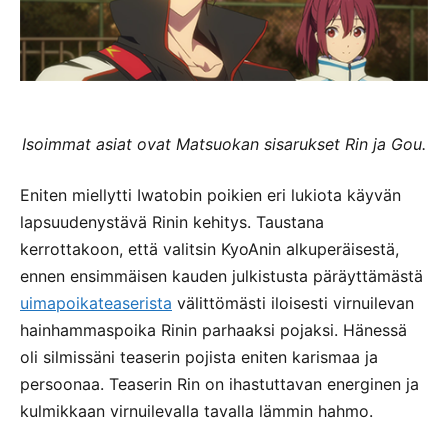
Isoimmat asiat ovat Matsuokan sisarukset Rin ja Gou.
Eniten miellytti Iwatobin poikien eri lukiota käyvän
lapsuudenystävä Rinin kehitys. Taustana
kerrottakoon, että valitsin KyoAnin alkuperäisestä,
ennen ensimmäisen kauden julkistusta päräyttämästä
uimapoikateaserista
välittömästi iloisesti virnuilevan
hainhammaspoika Rinin parhaaksi pojaksi. Hänessä
oli silmissäni teaserin pojista eniten karismaa ja
persoonaa. Teaserin Rin on ihastuttavan energinen ja
kulmikkaan virnuilevalla tavalla lämmin hahmo.