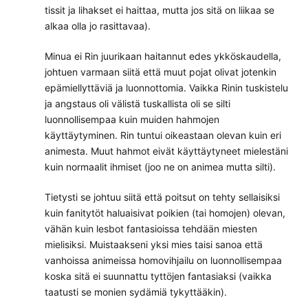
tissit ja lihakset ei haittaa, mutta jos sitä on liikaa se
alkaa olla jo rasittavaa).
Minua ei Rin juurikaan haitannut edes ykköskaudella,
johtuen varmaan siitä että muut pojat olivat jotenkin
epämiellyttäviä ja luonnottomia. Vaikka Rinin tuskistelu
ja angstaus oli välistä tuskallista oli se silti
luonnollisempaa kuin muiden hahmojen
käyttäytyminen. Rin tuntui oikeastaan olevan kuin eri
animesta. Muut hahmot eivät käyttäytyneet mielestäni
kuin normaalit ihmiset (joo ne on animea mutta silti).
Tietysti se johtuu siitä että poitsut on tehty sellaisiksi
kuin fanitytöt haluaisivat poikien (tai homojen) olevan,
vähän kuin lesbot fantasioissa tehdään miesten
mielisiksi. Muistaakseni yksi mies taisi sanoa että
vanhoissa animeissa homovihjailu on luonnollisempaa
koska sitä ei suunnattu tyttöjen fantasiaksi (vaikka
taatusti se monien sydämiä tykyttääkin).