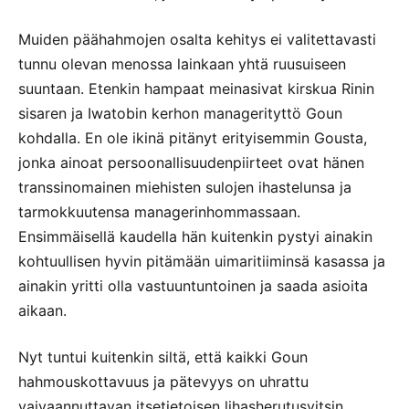
Muiden päähahmojen osalta kehitys ei valitettavasti
tunnu olevan menossa lainkaan yhtä ruusuiseen
suuntaan. Etenkin hampaat meinasivat kirskua Rinin
sisaren ja Iwatobin kerhon managerityttö Goun
kohdalla. En ole ikinä pitänyt erityisemmin Gousta,
jonka ainoat persoonallisuudenpiirteet ovat hänen
transsinomainen miehisten sulojen ihastelunsa ja
tarmokkuutensa managerinhommassaan.
Ensimmäisellä kaudella hän kuitenkin pystyi ainakin
kohtuullisen hyvin pitämään uimaritiiminsä kasassa ja
ainakin yritti olla vastuuntuntoinen ja saada asioita
aikaan.
Nyt tuntui kuitenkin siltä, että kaikki Goun
hahmouskottavuus ja pätevyys on uhrattu
vaivaannuttavan itsetietoisen lihasherutusvitsin