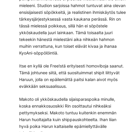
mieleeni. Studion sarjoissa hahmot tuntuvat aina olevan
ensisijaisesti söpökkeitä, ja realistinen ihmiskäytös tulee
tärkeysjärjestyksessä vasta kaukana perässä. Rin on
tässä mielessä poikkeus, sillä hän ei söpöstele
ykköskaudella juuri lainkaan. Tämä toisaalta juuri
tekeekin hänestä mielestäni aika nihkeän hahmon
muihin verrattuna, kun toiset elävät kivaa ja ihanaa
KyoAni-söppölöintiä.
Itse en kyllä ole Free!stä erityisesti homoviboja saanut.
Tämä johtunee siitä, että suosituimmat shipit liittyvät
Haruun, jolla on epäilemättä paitsi kalan aivot myös
eväkkään seksuaalisuus.
Makoto oli ykköskaudella sijaisparaspoika minulle,
koska ennakkosuosikki Rin osoittautui nihkeäksi
pettymykseksi. Makoto tuntuu kuitenkin enemmän
Harun huoltajalta kuin shippauskohteelta. Ihan liian
hyvä poika Harun kaltaiselle epämiellyttävälle