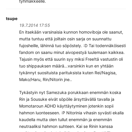
tyhmäkkeelle.
tsupe
19.7.2014 17:55
En itsekään varsinaisia kunnon homoviboja ole saanut,
mutta tuntuu että joiltain osin sarja on suunnattu
fujosheille, lähinnä tuo söpöstely. :D Tai todennäköisesti
fandom on saanu minut aivopestyä luulemaan kaikkea.
Tajusin myös että suurin syy miksi Free!tä vastustin oli
tuo shippauksen määrä…varsinkin kun en yhtään
tykännyt suosituista parituksista kuten Rei/Nagisa,
Mako/Haru, Rin/Nitorin jne..
Tykästyin nyt Samezuka porukkaan enemmän koska
Rin ja Sousuke eivät söpöile ärsyttävällä tavalla ja
Momotaroun ADHD käyttäytyminen jotenkin sopii
hahmon luonteeseen. :P Nitorinia vihasin syvästi ekalla
kaudella mutta olen tullut enemmän ja enemmän
neutraaliksi hahmon suhteen. Kai se Rinin kanssa