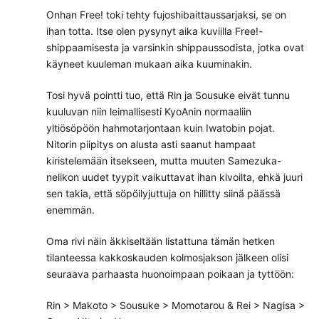
Onhan Free! toki tehty fujoshibaittaussarjaksi, se on
ihan totta. Itse olen pysynyt aika kuviilla Free!-
shippaamisesta ja varsinkin shippaussodista, jotka ovat
käyneet kuuleman mukaan aika kuuminakin.
Tosi hyvä pointti tuo, että Rin ja Sousuke eivät tunnu
kuuluvan niin leimallisesti KyoAnin normaaliin
yltiösöpöön hahmotarjontaan kuin Iwatobin pojat.
Nitorin piipitys on alusta asti saanut hampaat
kiristelemään itsekseen, mutta muuten Samezuka-
nelikon uudet tyypit vaikuttavat ihan kivoilta, ehkä juuri
sen takia, että söpöilyjuttuja on hillitty siinä päässä
enemmän.
Oma rivi näin äkkiseltään listattuna tämän hetken
tilanteessa kakkoskauden kolmosjakson jälkeen olisi
seuraava parhaasta huonoimpaan poikaan ja tyttöön:
Rin > Makoto > Sousuke > Momotarou & Rei > Nagisa >