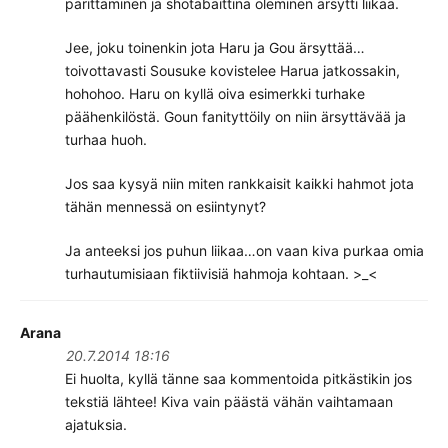
parittaminen ja shotabaittina oleminen ärsytti liikaa.
Jee, joku toinenkin jota Haru ja Gou ärsyttää…
toivottavasti Sousuke kovistelee Harua jatkossakin,
hohohoo. Haru on kyllä oiva esimerkki turhake
päähenkilöstä. Goun fanityttöily on niin ärsyttävää ja
turhaa huoh.
Jos saa kysyä niin miten rankkaisit kaikki hahmot jota
tähän mennessä on esiintynyt?
Ja anteeksi jos puhun liikaa…on vaan kiva purkaa omia
turhautumisiaan fiktiivisiä hahmoja kohtaan. >_<
Arana
20.7.2014 18:16
Ei huolta, kyllä tänne saa kommentoida pitkästikin jos
tekstiä lähtee! Kiva vain päästä vähän vaihtamaan
ajatuksia.