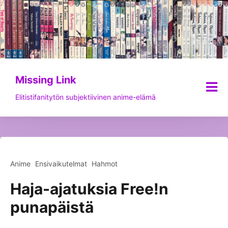
Siirry
sisältöön
Missing Link
Elitistifanitytön subjektiivinen anime-elämä
Anime
Ensivaikutelmat
Hahmot
Haja-ajatuksia Free!n
punapäistä