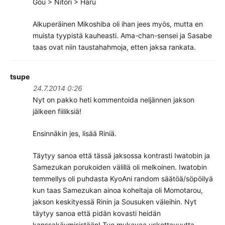
Gou > Nitori > Haru
Alkuperäinen Mikoshiba oli ihan jees myös, mutta en
muista tyypistä kauheasti. Ama-chan-sensei ja Sasabe
taas ovat niin taustahahmoja, etten jaksa rankata.
tsupe
24.7.2014 0:26
Nyt on pakko heti kommentoida neljännen jakson
jälkeen fiiliksiä!
Ensinnäkin jes, lisää Riniä.
Täytyy sanoa että tässä jaksossa kontrasti Iwatobin ja
Samezukan porukoiden välillä oli melkoinen. Iwatobin
temmellys oli puhdasta KyoAni random säätöä/söpöilyä
kun taas Samezukan ainoa koheltaja oli Momotarou,
jakson keskityessä Rinin ja Sousuken väleihin. Nyt
täytyy sanoa että pidän kovasti heidän
kanssakäymisistään! Tuo mukavaa uskottavuutta