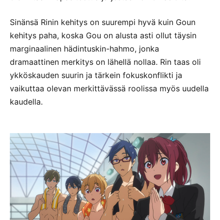
Sinänsä Rinin kehitys on suurempi hyvä kuin Goun
kehitys paha, koska Gou on alusta asti ollut täysin
marginaalinen hädintuskin-hahmo, jonka
dramaattinen merkitys on lähellä nollaa. Rin taas oli
ykköskauden suurin ja tärkein fokuskonflikti ja
vaikuttaa olevan merkittävässä roolissa myös uudella
kaudella.