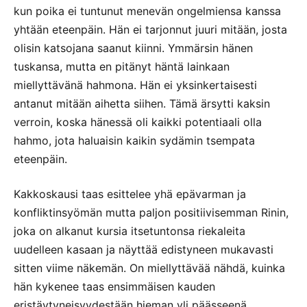
kun poika ei tuntunut menevän ongelmiensa kanssa
yhtään eteenpäin. Hän ei tarjonnut juuri mitään, josta
olisin katsojana saanut kiinni. Ymmärsin hänen
tuskansa, mutta en pitänyt häntä lainkaan
miellyttävänä hahmona. Hän ei yksinkertaisesti
antanut mitään aihetta siihen. Tämä ärsytti kaksin
verroin, koska hänessä oli kaikki potentiaali olla
hahmo, jota haluaisin kaikin sydämin tsempata
eteenpäin.
Kakkoskausi taas esittelee yhä epävarman ja
konfliktinsyömän mutta paljon positiivisemman Rinin,
joka on alkanut kursia itsetuntonsa riekaleita
uudelleen kasaan ja näyttää edistyneen mukavasti
sitten viime näkemän. On miellyttävää nähdä, kuinka
hän kykenee taas ensimmäisen kauden
eristäytyneisyydestään hieman yli päässeenä