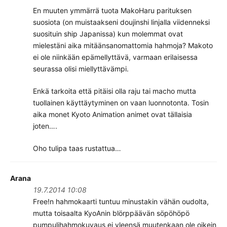
En muuten ymmärrä tuota MakoHaru parituksen
suosiota (on muistaakseni doujinshi linjalla viidenneksi
suosituin ship Japanissa) kun molemmat ovat
mielestäni aika mitäänsanomattomia hahmoja? Makoto
ei ole niinkään epämellyttävä, varmaan erilaisessa
seurassa olisi miellyttävämpi.
Enkä tarkoita että pitäisi olla raju tai macho mutta
tuollainen käyttäytyminen on vaan luonnotonta. Tosin
aika monet Kyoto Animation animet ovat tällaisia
joten….
Oho tulipa taas rustattua…
Arana
19.7.2014 10:08
Free!n hahmokaarti tuntuu minustakin vähän oudolta,
mutta toisaalta KyoAnin blörppäävän söpöhöpö
pumpulihahmokuvaus ei yleensä muutenkaan ole oikein