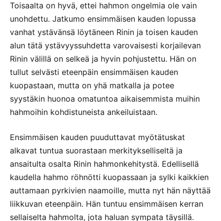
Toisaalta on hyvä, ettei hahmon ongelmia ole vain
unohdettu. Jatkumo ensimmäisen kauden lopussa
vanhat ystävänsä löytäneen Rinin ja toisen kauden
alun tätä ystävyyssuhdetta varovaisesti korjailevan
Rinin välillä on selkeä ja hyvin pohjustettu. Hän on
tullut selvästi eteenpäin ensimmäisen kauden
kuopastaan, mutta on yhä matkalla ja potee
syystäkin huonoa omatuntoa aikaisemmista muihin
hahmoihin kohdistuneista ankeiluistaan.
Ensimmäisen kauden puuduttavat myötätuskat
alkavat tuntua suorastaan merkitykselliseltä ja
ansaitulta osalta Rinin hahmonkehitystä. Edellisellä
kaudella hahmo röhnötti kuopassaan ja sylki kaikkien
auttamaan pyrkivien naamoille, mutta nyt hän näyttää
liikkuvan eteenpäin. Hän tuntuu ensimmäisen kerran
sellaiselta hahmolta, jota haluan sympata täysillä.