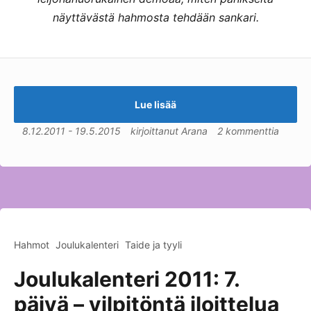
näyttävästä hahmosta tehdään sankari.
Lue lisää
8.12.2011
-
19.5.2015
kirjoittanut
Arana
2 kommenttia
Hahmot
Joulukalenteri
Taide ja tyyli
Joulukalenteri 2011: 7.
päivä – vilpitöntä iloittelua