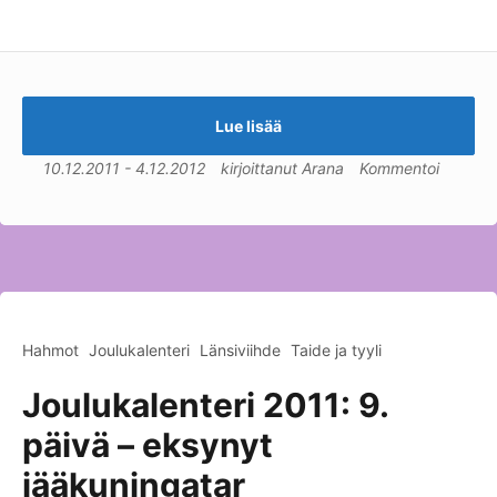
Lue lisää
10.12.2011
-
4.12.2012
kirjoittanut
Arana
Kommentoi
Hahmot
Joulukalenteri
Länsiviihde
Taide ja tyyli
Joulukalenteri 2011: 9.
päivä – eksynyt
jääkuningatar