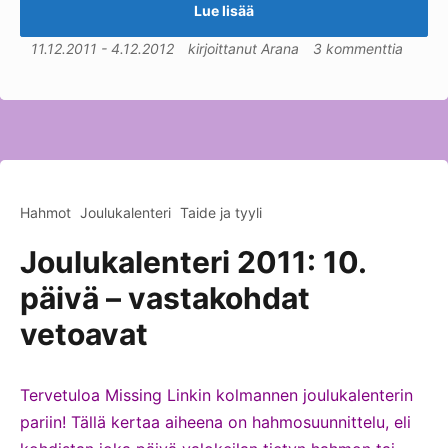
Lue lisää
11.12.2011
-
4.12.2012
kirjoittanut
Arana
3 kommenttia
Hahmot
Joulukalenteri
Taide ja tyyli
Joulukalenteri 2011: 10.
päivä – vastakohdat
vetoavat
Tervetuloa Missing Linkin kolmannen joulukalenterin
pariin! Tällä kertaa aiheena on hahmosuunnittelu, eli