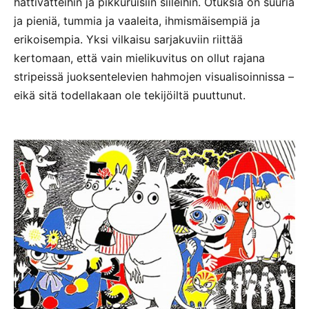
hattivatteihin ja pikkuruisiin siileihin. Otuksia on suuria
ja pieniä, tummia ja vaaleita, ihmismäisempiä ja
erikoisempia. Yksi vilkaisu sarjakuviin riittää
kertomaan, että vain mielikuvitus on ollut rajana
stripeissä juoksentelevien hahmojen visualisoinnissa –
eikä sitä todellakaan ole tekijöiltä puuttunut.