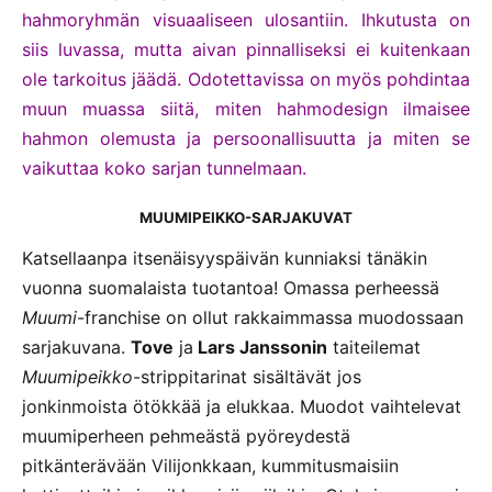
hahmoryhmän visuaaliseen ulosantiin. Ihkutusta on
siis luvassa, mutta aivan pinnalliseksi ei kuitenkaan
ole tarkoitus jäädä. Odotettavissa on myös pohdintaa
muun muassa siitä, miten hahmodesign ilmaisee
hahmon olemusta ja persoonallisuutta ja miten se
vaikuttaa koko sarjan tunnelmaan.
MUUMIPEIKKO-SARJAKUVAT
Katsellaanpa itsenäisyyspäivän kunniaksi tänäkin
vuonna suomalaista tuotantoa! Omassa perheessä
Muumi
-franchise on ollut rakkaimmassa muodossaan
sarjakuvana.
Tove
ja
Lars Janssonin
taiteilemat
Muumipeikko
-strippitarinat sisältävät jos
jonkinmoista ötökkää ja elukkaa. Muodot vaihtelevat
muumiperheen pehmeästä pyöreydestä
pitkänterävään Vilijonkkaan, kummitusmaisiin