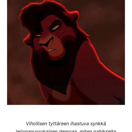
Vihollisen tyttäreen ihastuva synkkä
leijonanuorukainen demoaa, miten pahikselta