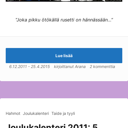
”Joka pikku ötökällä rusetti on hännässään…”
Lue lisää
6.12.2011
-
25.4.2015
kirjoittanut
Arana
2 kommenttia
Hahmot
Joulukalenteri
Taide ja tyyli
Joulukalenteri 2011: 5.