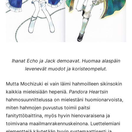
Ihanat Echo ja Jack demoavat. Huomaa alaspäin
levenevät muodot ja koristeompelut.
Mutta Mochizuki ei vain läimi hahmoilleen sikinsokin
kaikkia mieleisiään hepeniä.
Pandora Heartsin
hahmosuunnittelussa on mielestäni huomionarvoista,
miten hahmojen puvustus toimii paitsi
fanityttöbaittina, myös hyvin hienovaraisena ja
toimivana maailmanrakennuskeinona. Luettelemiani
elementtejä käytetään hyvin systemaattisesti ja