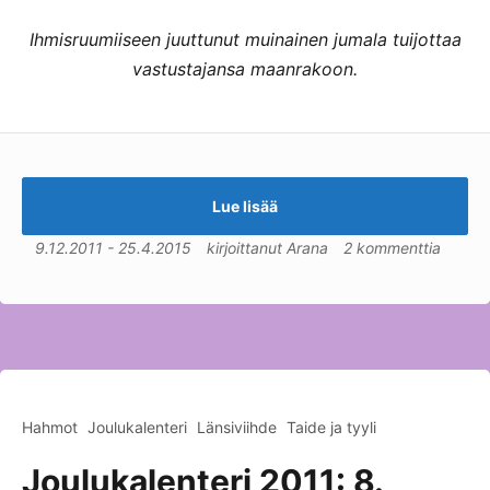
Ihmisruumiiseen juuttunut muinainen jumala tuijottaa
vastustajansa maanrakoon.
Lue lisää
9.12.2011
-
25.4.2015
kirjoittanut
Arana
2 kommenttia
Hahmot
Joulukalenteri
Länsiviihde
Taide ja tyyli
Joulukalenteri 2011: 8.