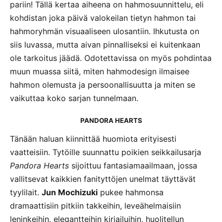
pariin! Tällä kertaa aiheena on hahmosuunnittelu, eli
kohdistan joka päivä valokeilan tietyn hahmon tai
hahmoryhmän visuaaliseen ulosantiin. Ihkutusta on
siis luvassa, mutta aivan pinnalliseksi ei kuitenkaan
ole tarkoitus jäädä. Odotettavissa on myös pohdintaa
muun muassa siitä, miten hahmodesign ilmaisee
hahmon olemusta ja persoonallisuutta ja miten se
vaikuttaa koko sarjan tunnelmaan.
PANDORA HEARTS
Tänään haluan kiinnittää huomiota erityisesti
vaatteisiin. Tytöille suunnattu poikien seikkailusarja
Pandora Hearts
sijoittuu fantasiamaailmaan, jossa
vallitsevat kaikkien fanityttöjen unelmat täyttävät
tyylilait.
Jun Mochizuki
pukee hahmonsa
dramaattisiin pitkiin takkeihin, leveähelmaisiin
leninkeihin, elegantteihin kirjailuihin, huolitellun