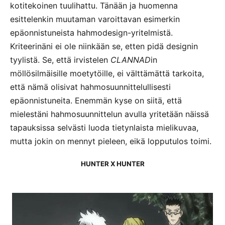
kotitekoinen tuulihattu. Tänään ja huomenna
esittelenkin muutaman varoittavan esimerkin
epäonnistuneista hahmodesign-yritelmistä.
Kriteerinäni ei ole niinkään se, etten pidä designin
tyylistä. Se, että irvistelen
CLANNAD
in
möllösilmäisille moetytöille, ei välttämättä tarkoita,
että nämä olisivat hahmosuunnittelullisesti
epäonnistuneita. Enemmän kyse on siitä, että
mielestäni hahmosuunnittelun avulla yritetään näissä
tapauksissa selvästi luoda tietynlaista mielikuvaa,
mutta jokin on mennyt pieleen, eikä lopputulos toimi.
HUNTER X HUNTER