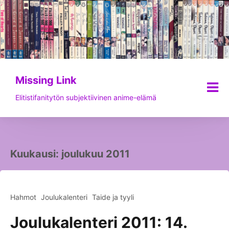
Siirry
sisältöön
Missing Link
Elitistifanitytön subjektiivinen anime-elämä
Kuukausi:
joulukuu 2011
Hahmot
Joulukalenteri
Taide ja tyyli
Joulukalenteri 2011: 14.