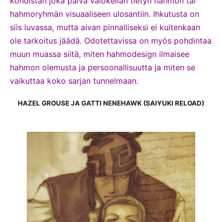
kohdistan joka päivä valokeilan tietyn hahmon tai
hahmoryhmän visuaaliseen ulosantiin. Ihkutusta on
siis luvassa, mutta aivan pinnalliseksi ei kuitenkaan
ole tarkoitus jäädä. Odotettavissa on myös pohdintaa
muun muassa siitä, miten hahmodesign ilmaisee
hahmon olemusta ja persoonallisuutta ja miten se
vaikuttaa koko sarjan tunnelmaan.
HAZEL GROUSE JA GATTI NENEHAWK (SAIYUKI RELOAD)