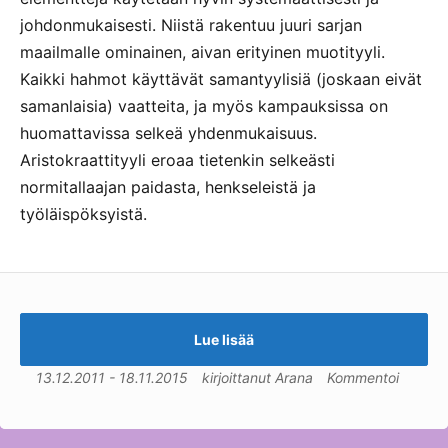
johdonmukaisesti. Niistä rakentuu juuri sarjan
maailmalle ominainen, aivan erityinen muotityyli.
Kaikki hahmot käyttävät samantyylisiä (joskaan eivät
samanlaisia) vaatteita, ja myös kampauksissa on
huomattavissa selkeä yhdenmukaisuus.
Aristokraattityyli eroaa tietenkin selkeästi
normitallaajan paidasta, henkseleistä ja
työläispöksyistä.
Lue lisää
13.12.2011
-
18.11.2015
kirjoittanut
Arana
Kommentoi